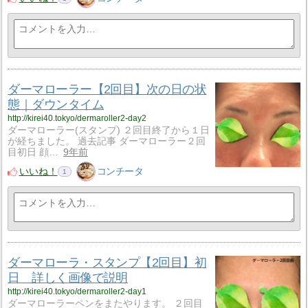
ダーマローラー【2回目】次の日の状
態｜ダウンタイム
http://kirei40.tokyo/dermaroller2-day2
ダーマローラー(スタンプ) ２回目終了から１日
が経ちました。 過去記事 ダーマローラー２回
目初日 顔…
9年前
いいね！
コンチータ
1
ダーマローラ・スタンプ【2回目】初
日 詳しく画像で説明
http://kirei40.tokyo/dermaroller2-day1
ダーマローラーペンをまたやります。 ２回目