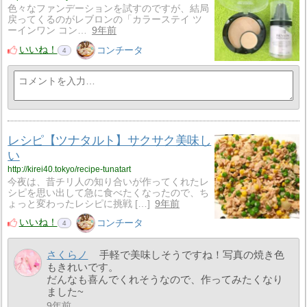
色々なファンデーションを試すのですが、結局
戻ってくるのがレブロンの「カラーステイ ツ
ーインワン コン…
9年前
いいね！
コンチータ
4
レシピ【ツナタルト】サクサク美味し
い
http://kirei40.tokyo/recipe-tunatart
今夜は、昔チリ人の知り合いが作ってくれたレ
シピを思い出して急に食べたくなったので、ち
ょっと変わったレシピに挑戦 […]
9年前
いいね！
コンチータ
4
さくらノ
手軽で美味しそうですね！写真の焼き色
もきれいです。
だんなも喜んでくれそうなので、作ってみたくなり
ました~
9年前