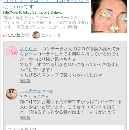
自宅でダーマローラー【３回目】今回
は１ｍｍです
http://kirei40.tokyo/dermaroller3-day1
前回の自宅でセルフダーマローラー(スタン
プ）から、約１ヶ月経ちましたので３回目決行
です。 今回はダウンタイムが […]
9年前
いいね！
コンチータ
5
さくらノ
コンチータさんのブログを読み始めてか
らダーマローラーにとても興味を持っているのです
が、やっぱり怖い気持ちもｗ
でも少しずつでも肌がきれいになっていくのを楽し
みにしています♪
くちびるのスタンプで笑っちゃいましたｗ
9年前
コンチータ
> さくらノさん
顔に針で穴お開ける荒治療ですからね^^; やっている
人は少ないと思います。こう言うコメントを頂く
と、頑張るぞっとやる気が出ます！ありがとう♡
9年前