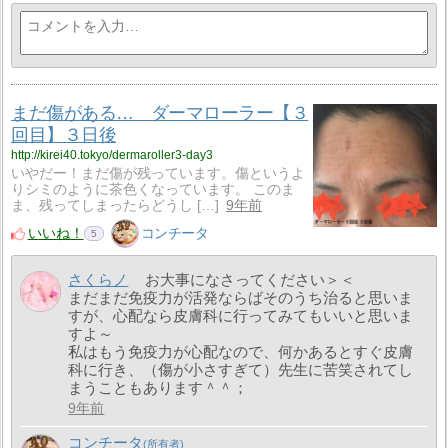
まだ傷がある… ダーマローラー【３
回目】３日後
http://kirei40.tokyo/dermaroller3-day3
いやだー！まだ傷が残っています。傷というよ
りシミのように茶色くなっています。 このま
ま、残ってしまったらどうし […]
9年前
いいね！
コンチータ
5
さくらノ
お大事になさってください＞＜
まだまだ免疫力が活発ならばそのうち治ると思いま
すが、心配なら皮膚科に行ってみてもいいと思いま
すよ～
私はもう免疫力が心配なので、何かあるとすぐ皮膚
科に行き、（傷が小さすぎて）先生に苦笑されてし
まうこともあります＾＾；
9年前
コンチータ