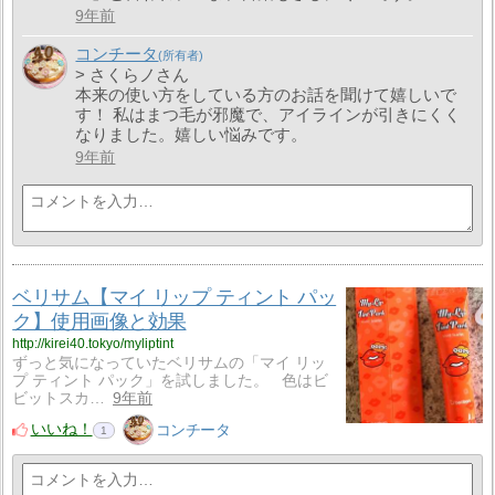
9年前
コンチータ
> さくらノさん
本来の使い方をしている方のお話を聞けて嬉しいで
す！ 私はまつ毛が邪魔で、アイラインが引きにくく
なりました。嬉しい悩みです。
9年前
ベリサム【マイ リップ ティント パッ
ク】使用画像と効果
http://kirei40.tokyo/myliptint
ずっと気になっていたベリサムの「マイ リッ
プ ティント パック」を試しました。 色はビ
ビットスカ…
9年前
いいね！
コンチータ
1