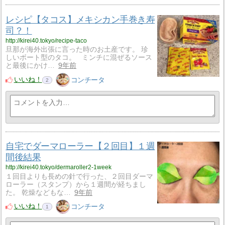
レシピ【タコス】メキシカン手巻き寿
司？！
http://kirei40.tokyo/recipe-taco
旦那が海外出張に言った時のお土産です。 珍
しいボート型のタコ。 ミンチに混ぜるソース
と最後にかけ…
9年前
いいね！
コンチータ
2
自宅でダーマローラー【２回目】１週
間後結果
http://kirei40.tokyo/dermaroller2-1week
１回目よりも長めの針で行った、２回目ダーマ
ローラー（スタンプ）から１週間が経ちまし
た。 乾燥などもな…
9年前
いいね！
コンチータ
1