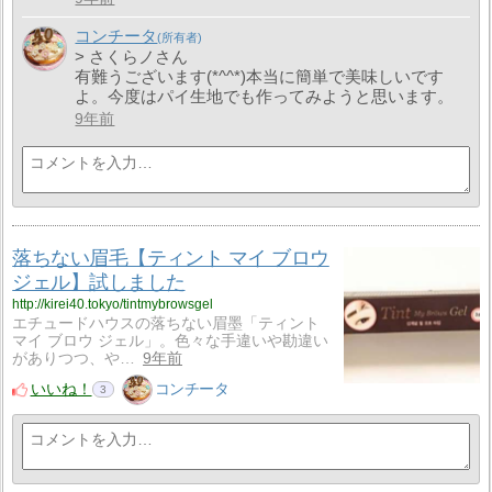
コンチータ
> さくらノさん
有難うございます(*^^*)本当に簡単で美味しいです
よ。今度はパイ生地でも作ってみようと思います。
9年前
落ちない眉毛【ティント マイ ブロウ
ジェル】試しました
http://kirei40.tokyo/tintmybrowsgel
エチュードハウスの落ちない眉墨「ティント
マイ ブロウ ジェル」。色々な手違いや勘違い
がありつつ、や…
9年前
いいね！
コンチータ
3