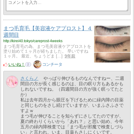
まつ毛育毛【美容液ケアプロスト】４
週間目
http://kirei40.tokyo/careprost-4weeks
まつ毛育毛の為、まつ毛美容液ケアプロストを
塗り始めて１ヶ月が経ちました。 早いですね
１ヶ月。 最近、ちょうどま […]
9年前
いいね！
コンチータ
2
さくらノ
やっぱり伸びるものなんですねー、二週
間目の方が長く感じるのは、目の瞑り方もあるかも
しれないですね。（四週間目の方が強く瞑ってたと
か）
私は去年四月から眼圧を下げるために緑内障の目薬
と同じものをさし続けていますが、いまふさふさで
すよｗ
まつ毛が伸びることを知らずにさしてたのですが、
夏の終わりくらいから「あれ？」と思い始め、今年
五月の緑内障検査では「まつ毛が邪魔で検査しづら
い」と言われ、いま、目薬もさしにくいです。