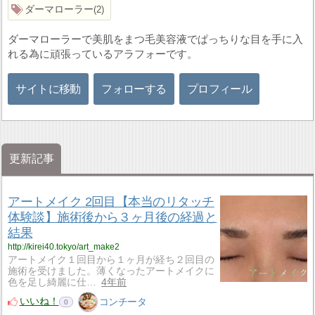
ダーマローラー
2
ダーマローラーで美肌をまつ毛美容液でぱっちりな目を手に入
れる為に頑張っているアラフォーです。
サイトに移動
フォローする
プロフィール
更新記事
アートメイク 2回目【本当のリタッチ
体験談】施術後から３ヶ月後の経過と
結果
http://kirei40.tokyo/art_make2
アートメイク１回目から１ヶ月が経ち２回目の
施術を受けました。薄くなったアートメイクに
色を足し綺麗に仕…
4年前
いいね！
コンチータ
0