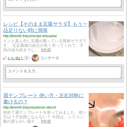
レシピ【そのまま豆腐サラダ】もう一
品足りない時に簡単
http://kirei40.tokyo/recipe-tofusalad
ドンと真ん中に豆腐が乗っている簡単サラダで
す。 元豆腐屋の叔父が良く作ってくれて、子
供の頃大好きでし…
9年前
いいね！
コンチータ
5
眉テンプレート 使い方・左右対称に
書けるの？
http://kirei40.tokyo/eyebrow-stencil
初めて眉テンプレートを使ってみました。使い
方は？不自然にならない？ 今回は、シリコン
製の柔らかい眉テ…
9年前