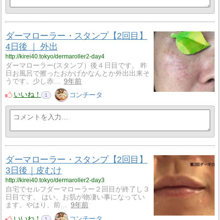
ダーマローラー・スタンプ【2回目】
4日後 ｜ 外出
http://kirei40.tokyo/dermaroller2-day4
ダーマローラー(スタンプ）後４日目です。 昨
日お風呂で擦ったおかげかなんとか外出出来そ
うです。少し赤…
9年前
いいね！
コンチータ
1
ダーマローラー・スタンプ【2回目】
3日後｜皮むけ
http://kirei40.tokyo/dermaroller2-day3
自宅でセルフダーマローラー２回目が終了し３
日目です。 はい、お肌が物凄い事になってい
ます。やはり、前…
9年前
いいね！
コンチータ
1