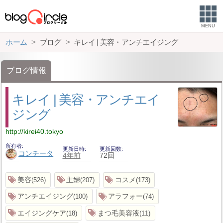
MENU
ホーム
ブログ
キレイ | 美容・アンチエイジング
ブログ情報
キレイ | 美容・アンチエイ
ジング
http://kirei40.tokyo
所有者
更新日時
更新回数
コンチータ
4年前
72回
美容
主婦
コスメ
526
207
173
アンチエイジング
アラフォー
100
74
エイジングケア
まつ毛美容液
18
11