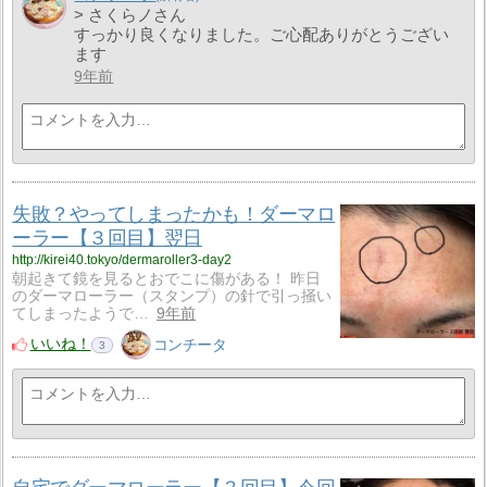
> さくらノさん
すっかり良くなりました。ご心配ありがとうござい
ます
9年前
失敗？やってしまったかも！ダーマロ
ーラー【３回目】翌日
http://kirei40.tokyo/dermaroller3-day2
朝起きて鏡を見るとおでこに傷がある！ 昨日
のダーマローラー（スタンプ）の針で引っ掻い
てしまったようで…
9年前
いいね！
コンチータ
3