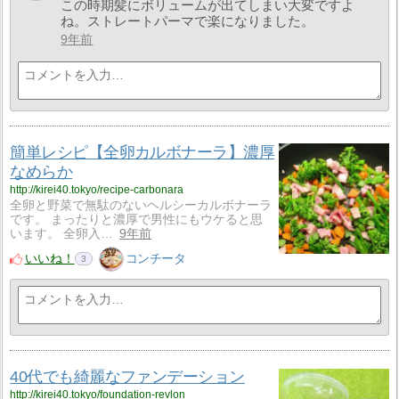
この時期髪にボリュームが出てしまい大変ですよ
ね。ストレートパーマで楽になりました。
9年前
簡単レシピ【全卵カルボナーラ】濃厚
なめらか
http://kirei40.tokyo/recipe-carbonara
全卵と野菜で無駄のないヘルシーカルボナーラ
です。 まったりと濃厚で男性にもウケると思
います。 全卵入…
9年前
いいね！
コンチータ
3
40代でも綺麗なファンデーション
http://kirei40.tokyo/foundation-revlon