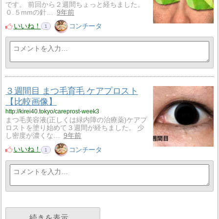
です。 前回から２週間ちょっと経ちました。
０.５mmの針…
9年前
いいね！
コンチータ
1
３週間目 まつ毛育毛 ケアプロスト
【比較画像】
http://kirei40.tokyo/careprost-week3
まつ毛美容液(正しくは緑内障の治療薬)ケアプ
ロストを塗り始めて３週間が経ちました。 少
し密度が濃くな…
9年前
いいね！
コンチータ
1
続きを表示…