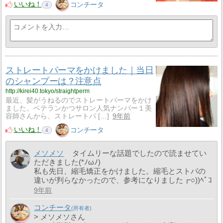
いいね！
コンチータ
4
ストレートパーマをかけました｜当日
のシャンプーは？注意点
http://kirei40.tokyo/straightperm
最近、髪がうねるのでストレートパーマをかけ
ました。ベテランかつサロン人気ナンバー１美
容師さんから、ストレートパ […]
9年前
いいね！
コンチータ
4
メソメソ
タイムリーな話題でしたので読ませてい
ただきました(*ﾉωﾉ)
私も先日、縮毛矯正をかけました。縮毛とストパの
違いが判らなかったので、参考になりました┏○))ﾍﾟｺ
9年前
コンチータ
> メソメソさん