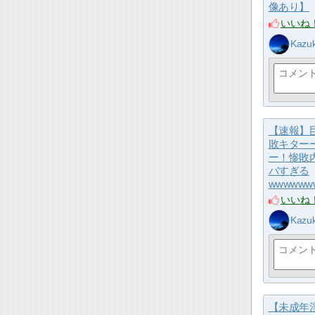
像あり】
いいね
Kazuk
【速報】巨
敗キター
ー！惨敗
バすぎる
wwwwww
いいね
Kazuk
【未成年