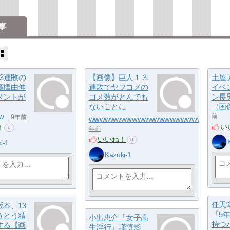
事
3連敗の
【画像】巨人１３
土屋
高橋由伸
連敗でヤフコメの
イベ
メントが
コメ数がとんでも
ン長
ないことに
（画
w
前
9年前
wwwwwwwwwwwwwwwwwwwwwww
9
い
！
0
年前
いいね！
0
i-1
Kazuki-1
任天
本、13
「5
うとう精
小出恵介「女子高
持つ
する【画
生淫行」謹慎影