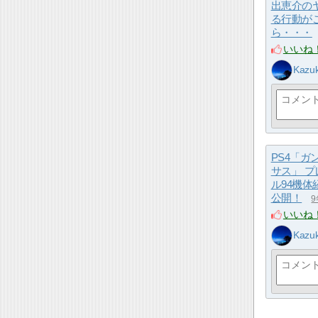
出恵介の
る行動が
ら・・・
いいね
Kazuk
PS4「ガ
サス」 
ル94機体
公開！
いいね
Kazuk