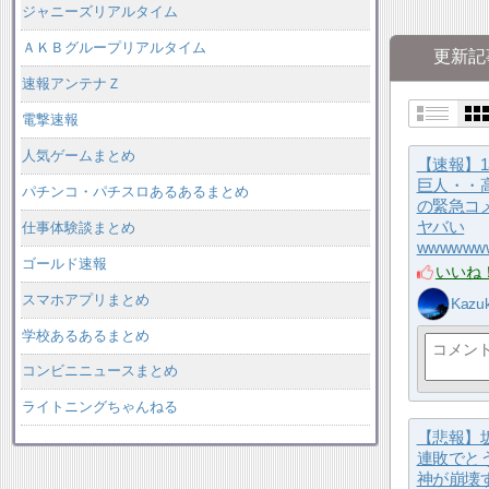
ジャニーズリアルタイム
ＡＫＢグループリアルタイム
更新記
速報アンテナＺ
電撃速報
人気ゲームまとめ
【速報】1
巨人・・
パチンコ・パチスロあるあるまとめ
の緊急コ
ヤバい
仕事体験談まとめ
wwwwww
ゴールド速報
いいね
スマホアプリまとめ
Kazuk
学校あるあるまとめ
コンビニニュースまとめ
ライトニングちゃんねる
【悲報】坂
連敗でと
神が崩壊