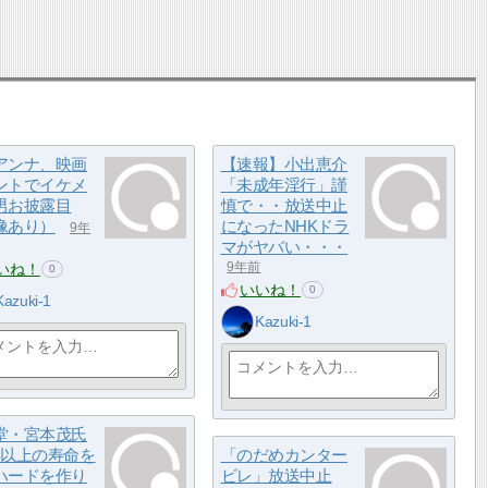
アンナ、映画
【速報】小出恵介
ントでイケメ
「未成年淫行」謹
男お披露目
慎で・・放送中止
像あり）
になったNHKドラ
9年
マがヤバい・・・
いね！
9年前
0
いいね！
0
Kazuki-1
Kazuki-1
堂・宮本茂氏
年以上の寿命を
「のだめカンター
ハードを作り
ビレ」放送中止