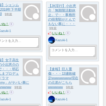
報】シェンム
【JK淫行】小出恵
2018年下半期
介「無期限活動休
期
9年前
止」で・・事務所
の損害額がとんで
もない事に・・・
いね！
0
9年前
Kazuki-1
いいね！
0
Kazuki-1
報】女子高生
の小出恵介の
で・・・明石
【速報】巨人重
んまプロデュ
傷・・・13連敗確
ドラマ
定wwwwwwww現在
immy」がヤバい事に
の点差がこちら
wwwww
wwwwww
9年前
9年前
いね！
いいね！
0
0
Kazuki-1
Kazuki-1