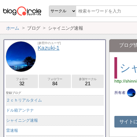
ホーム
ブログ
シャイニング速報
[参照中のユーザ]
ブログ
Kazuki-1
シ
フォロー
フォロワー
参加サークル
http://shinn
32
84
21
所有者
登録ブログ
２ｃｈリアルタイム
ドル箱アンテナ
シャイニング速報
サイト
雷速報