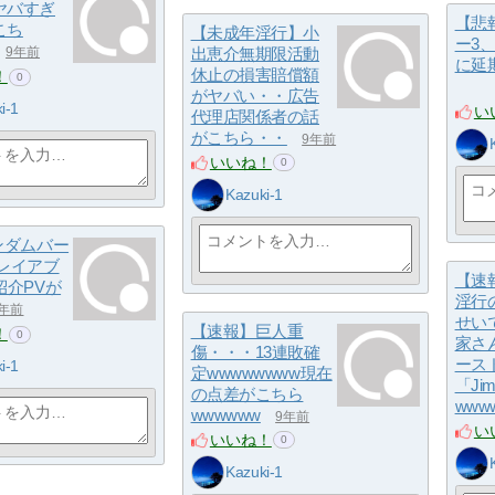
ヤバすぎ
【悲
こち
【未成年淫行】小
ー3、
出恵介無期限活動
9年前
に延
休止の損害賠償額
！
0
がヤバい・・広告
i-1
い
代理店関係者の話
がこちら・・
9年前
いいね！
0
Kazuki-1
ンダムバー
プレイアブ
【速
紹介PVが
淫行
9年前
せい
【速報】巨人重
！
0
家さ
傷・・・13連敗確
ース
i-1
定wwwwwwww現在
「J
の点差がこちら
www
wwwwww
9年前
い
いいね！
0
Kazuki-1