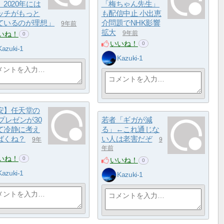
2020年には
「梅ちゃん先生」
ッチがもっと
も配信中止 小出恵
ているのが理想」
介問題でNHK影響
9年前
拡大
いね！
9年前
0
いいね！
0
Kazuki-1
Kazuki-1
安】任天堂の
プレゼンが30
若者「ギガが減
て冷静に考え
る」←これ通じな
ばくね？
い人は老害だぞ
9年
9
年前
いね！
0
いいね！
0
Kazuki-1
Kazuki-1