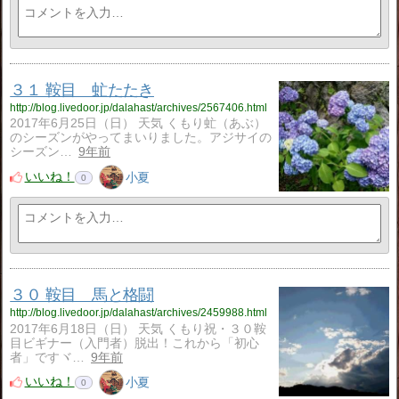
３１ 鞍目 虻たたき
http://blog.livedoor.jp/dalahast/archives/2567406.html
2017年6月25日（日） 天気 くもり虻（あぶ）
のシーズンがやってまいりました。アジサイの
シーズン…
9年前
いいね！
小夏
0
３０ 鞍目 馬と格闘
http://blog.livedoor.jp/dalahast/archives/2459988.html
2017年6月18日（日） 天気 くもり祝・３０鞍
目ビギナー（入門者）脱出！これから「初心
者」ですヾ…
9年前
いいね！
小夏
0