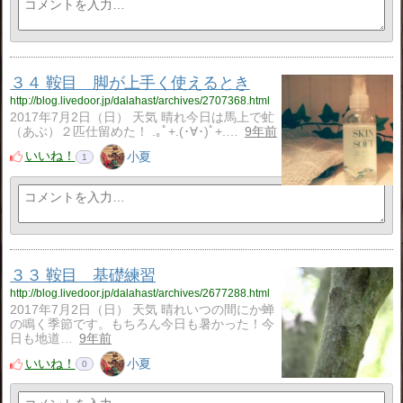
３４ 鞍目 脚が上手く使えるとき
http://blog.livedoor.jp/dalahast/archives/2707368.html
2017年7月2日（日） 天気 晴れ今日は馬上で虻
（あぶ）２匹仕留めた！ .｡ﾟ+.(･∀･)ﾟ+.…
9年前
いいね！
小夏
1
３３ 鞍目 基礎練習
http://blog.livedoor.jp/dalahast/archives/2677288.html
2017年7月2日（日） 天気 晴れいつの間にか蝉
の鳴く季節です。もちろん今日も暑かった！今
日も地道…
9年前
いいね！
小夏
0