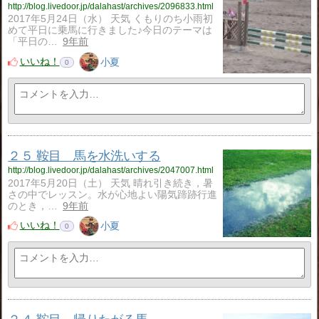
http://blog.livedoor.jp/dalahast/archives/2096833.html
2017年5月24日（水） 天気 くもりのち小雨初
めて平日に乗馬に行きました♪今日のテーマは
「平日の…
9年前
いいね！
小夏
0
２５ 鞍目 馬を水洗いする
http://blog.livedoor.jp/dalahast/archives/2047007.html
2017年5月20日（土） 天気 晴れ引き続き，暑
さの中でレッスン。水が心地よい陽気蹄跡行進
のとき，…
9年前
いいね！
小夏
0