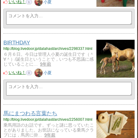
いいね！
小夏
1
BIRTHDAY
http://blog.livedoor.jp/dalahast/archives/2298337.html
６月６日。今日は管理人小夏の誕生日です（＾
∀＾）/誕生日ということで，いつも不思議に感
じていることに…
9年前
いいね！
小夏
0
馬にまつわる言葉たち
http://blog.livedoor.jp/dalahast/archives/2256007.html
乗馬用語のお話です。ずっと謎に思っていたこ
とがありました。お世話になっている乗馬クラ
ブには，馬房に掛…
9年前