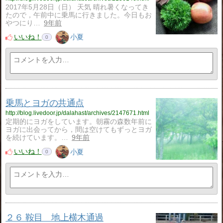
2017年5月28日（日） 天気 晴れ暑くなってき
たので，午前中に乗馬に行きました。今日もお
やつにり…
9年前
いいね！
小夏
0
乗馬とヨガの共通点
http://blog.livedoor.jp/dalahast/archives/2147671.html
定期的にヨガをしています。朝霧の森数年前に
ヨガに出会ってから，間は空けてもずっとヨガ
を続けています。…
9年前
いいね！
小夏
0
２６ 鞍目 地上横木通過