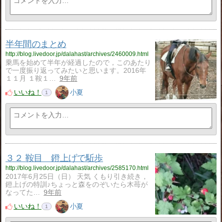
半年間のまとめ
http://blog.livedoor.jp/dalahast/archives/2460009.html
乗馬を始めて半年が経過したので，このあたり
で一度振り返ってみたいと思います。2016年
１１月 １鞍１…
9年前
いいね！
小夏
1
３２ 鞍目 鐙上げで駈歩
http://blog.livedoor.jp/dalahast/archives/2585170.html
2017年6月25日（日） 天気 くもり引き続き，
鐙上げの特訓♪ちょっと森をのぞいたら木苺が
なってた…
9年前
いいね！
小夏
1