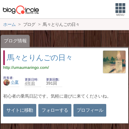
MENU
ホーム
ブログ
馬々とりんごの日々
ブログ情報
馬々とりんごの日々
http://umaumaringo.com/
所有者
更新日時
更新回数
小夏
4年前
391回
初心者の乗馬日記です。気軽に遊びに来てくださいね。
サイトに移動
フォローする
プロフィール