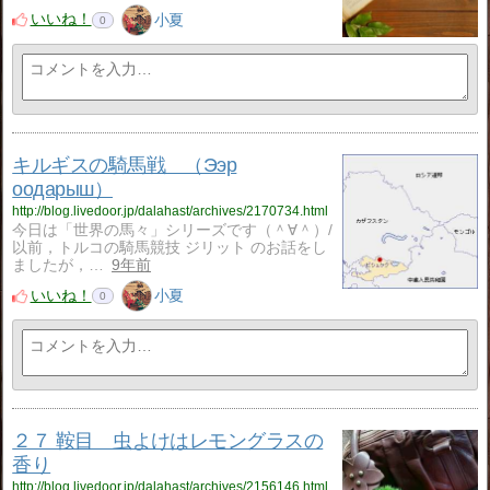
いいね！
小夏
0
キルギスの騎馬戦 （Ээр
оодарыш）
http://blog.livedoor.jp/dalahast/archives/2170734.html
今日は「世界の馬々」シリーズです（＾∀＾）/
以前，トルコの騎馬競技 ジリット のお話をし
ましたが，…
9年前
いいね！
小夏
0
２７ 鞍目 虫よけはレモングラスの
香り
http://blog.livedoor.jp/dalahast/archives/2156146.html