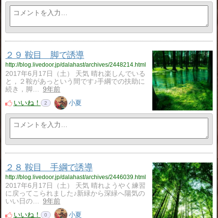
２９ 鞍目 脚で誘導
http://blog.livedoor.jp/dalahast/archives/2448214.html
2017年6月17日（土） 天気 晴れ楽しんでいる
と，２鞍があっという間です♪手綱での扶助に
続き，脚…
9年前
いいね！
小夏
2
２８ 鞍目 手綱で誘導
http://blog.livedoor.jp/dalahast/archives/2446039.html
2017年6月17日（土） 天気 晴れようやく練習
に戻ってこられました♪新緑から深緑へ陽気の
いい日の…
9年前
いいね！
小夏
0