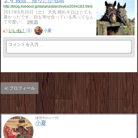
２４ 鞍目 帰りたがる馬
http://blog.livedoor.jp/dalahast/archives/2044183.html
2017年5月20日（土） 天気 晴れ今日はとても
暑かったです。顔を寄せ合っている馬ってなん
て可愛い…
9年前
いいね！
小夏
0
プロフィール
[参照中のユーザ]
小夏