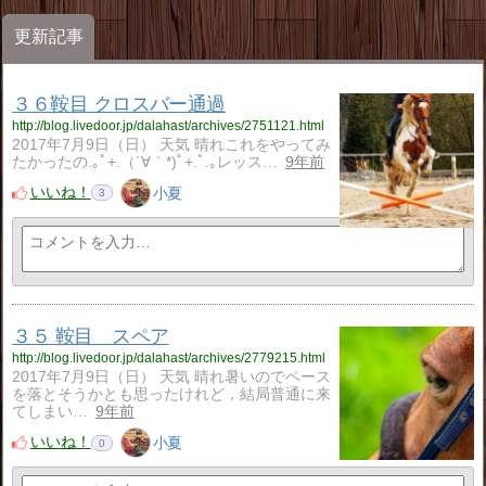
更新記事
３６鞍目 クロスバー通過
http://blog.livedoor.jp/dalahast/archives/2751121.html
2017年7月9日（日） 天気 晴れこれをやってみ
たかったの.｡ﾟ+.（´∀｀*)ﾟ+.ﾟ.｡レッス…
9年前
いいね！
小夏
3
３５ 鞍目 スペア
http://blog.livedoor.jp/dalahast/archives/2779215.html
2017年7月9日（日） 天気 晴れ暑いのでペース
を落とそうかとも思ったけれど，結局普通に来
てしまい…
9年前
いいね！
小夏
0