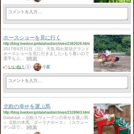
ホースショーを見に行く
http://blog.livedoor.jp/dalahast/archives/2382926.html
2017年6月11日（日） 天気 晴れ那須グランド
ホースショーを見に行きました♪もう暑いので
選手も上…
9年前
いいね！
小夏
1
北欧の幸せを運ぶ馬
http://blog.livedoor.jp/dalahast/archives/2328963.html
Dalahäst ～北欧スウェーデンの幸せを運ぶ馬
～ 北欧の木馬「ダーラナホース」（スウェー
デン語で…
9年前