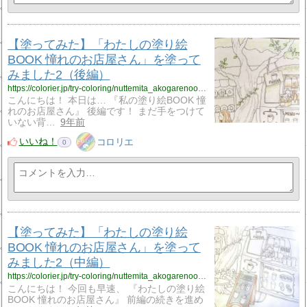
【塗ってみた】「わたしの塗り絵
BOOK 憧れのお店屋さん」を塗って
みました2（後編）
https://colorier.jp/try-coloring/nuttemita_akogarenoomiseyasan_2-2-3
こんにちは！ 本日は… 『私の塗り絵BOOK 憧
れのお店屋さん』 後編です！ まだ手をつけて
いない背…
9年前
いいね！
コロリエ
0
【塗ってみた】「わたしの塗り絵
BOOK 憧れのお店屋さん」を塗って
みました2（中編）
https://colorier.jp/try-coloring/nuttemita_akogarenoomiseyasan_2-2-2
こんにちは！ 今回も早速、 『わたしの塗り絵
BOOK 憧れのお店屋さん』 前編の続きを進め