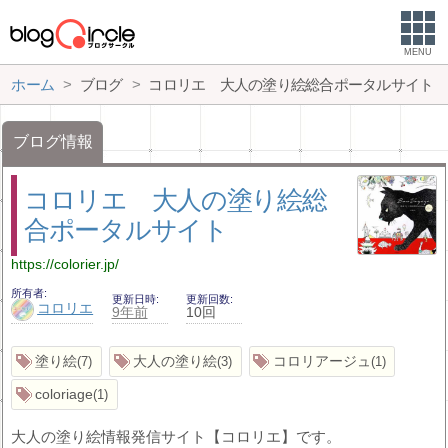
MENU
ホーム
ブログ
コロリエ 大人の塗り絵総合ポータルサイト
ブログ情報
コロリエ 大人の塗り絵総
合ポータルサイト
https://colorier.jp/
所有者
更新日時
更新回数
コロリエ
9年前
10回
塗り絵
大人の塗り絵
コロリアージュ
7
3
1
coloriage
1
大人の塗り絵情報発信サイト【コロリエ】です。