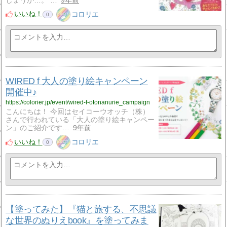
しょうか…。 …
9年前
いいね！
コロリエ
0
WIRED f 大人の塗り絵キャンペーン
開催中♪
https://colorier.jp/event/wired-f-otonanurie_campaign
こんにちは！ 今回はセイコーウオッチ（株）
さんで行われている「大人の塗り絵キャンペー
ン」のご紹介です…
9年前
いいね！
コロリエ
0
【塗ってみた】『猫と旅する、不思議
な世界のぬりえbook』を塗ってみま