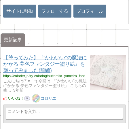
サイトに移動
フォローする
プロフィール
更新記事
【塗ってみた】『”かわいい”の魔法に
かかる 夢色ファンタジー塗り絵』を
塗ってみました(前編)
https://colorier.jp/try-coloring/nuttemita_yumeiro_fantasy_nurie-1
こんにちは(*´∀｀*) 今回は 『”かわいい”の魔法
にかかる 夢色ファンタジー塗り絵』 こちらの
塗…
9年前
いいね！
コロリエ
0