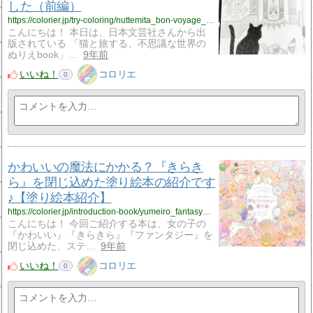
した（前編）
https://colorier.jp/try-coloring/nuttemita_bon-voyage_nekototabisuru_1
こんにちは！ 本日は、日本文芸社さんから出
版されている 「猫と旅する、不思議な世界の
ぬりえbook」…
9年前
いいね！
コロリエ
0
かわいいの魔法にかかる？『きらき
ら』を閉じ込めた塗り絵本の紹介です
♪【塗り絵本紹介】
https://colorier.jp/introduction-book/yumeiro_fantasy_nurie
こんにちは！ 今回ご紹介する本は、女の子の
『かわいい』『きらきら』『ファンタジー』を
閉じ込めた、ステ…
9年前
いいね！
コロリエ
0