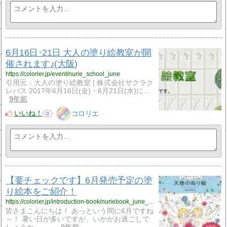
6月16日･21日 大人の塗り絵教室が開
催されます♪(大阪)
https://colorier.jp/event/nurie_school_june
引用元：大人の塗り絵教室 | 株式会社サクラク
レパス 2017年6月16日(金)・6月21日(水)に…
9年前
いいね！
コロリエ
0
【要チェックです】6月発売予定の塗
り絵本をご紹介！
https://colorier.jp/introduction-book/nuriebook_june_2017
皆さまこんにちは！ あっという間に6月ですね
～！ 暑い日が多いですが、いかがお過ごしで