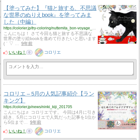
【塗ってみた】『猫と旅する、不思議
な世界のぬりえbook』を塗ってみま
した（中編）
https://colorier.jp/try-coloring/nuttemita_bon-voyage_nekototabisuru_2
こんにちは！ さて今回も猫と旅する不思議な
世界の塗り絵bookを進めて行きたいと思います
( ´ ▽ …
9年前
いいね！
コロリエ
0
コロリエ – 5月の人気記事紹介【ラン
キング】
https://colorier.jp/news/ninki_kiji_201705
こんにちは♬ コロリエです。 今回は4月に引き
続き、5月にコロリエで人気だった記事を1位か
ら5位まで…
9年前
いいね！
コロリエ
0