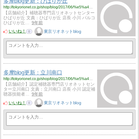
多摩blog更新：ひばりが丘
http://tokyorionet.co.jp/shop/blog/2017/06/%e5%a4%9a%e6%91%a9blog%e6%9b%b4%e6%96%b0%ef%bc%9a%e3%81%b2%e3%81%b0%e3%82%8a%e3%81%8c%e4%b8%98/
【店舗紹介】補聴器専門店リオネットセンター
ひばりが丘 文責：ひばりが丘 店長 小川 パルコ
ひばりが丘…
9年前
いいね！
東京リオネットblog
0
多摩blog更新：立川南口
http://tokyorionet.co.jp/shop/blog/2017/06/%e5%a4%9a%e6%91%a9blog%e6%9b%b4%e6%96%b0%ef%bc%9a%e7%ab%8b%e5%b7%9d%e5%8d%97%e5%8f%a3-2/
【店舗紹介】認定補聴器専門店リオネットセン
ター立川南口 文責：立川南口 店長 小川 認定補
聴器技能者…
9年前
いいね！
東京リオネットblog
0