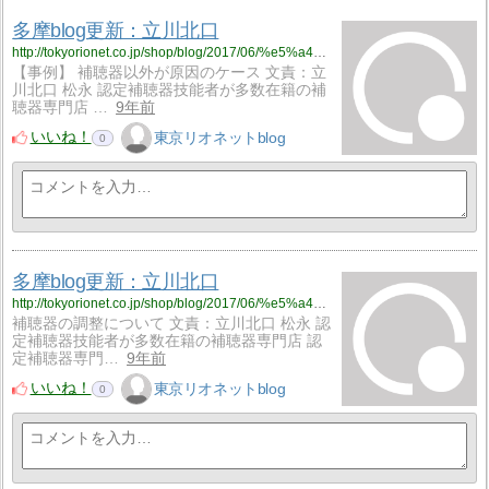
多摩blog更新：立川北口
http://tokyorionet.co.jp/shop/blog/2017/06/%e5%a4%9a%e6%91%a9blog%e6%9b%b4%e6%96%b0%ef%bc%9a%e7%ab%8b%e5%b7%9d%e5%8c%97%e5%8f%a3-58/
【事例】 補聴器以外が原因のケース 文責：立
川北口 松永 認定補聴器技能者が多数在籍の補
聴器専門店 …
9年前
いいね！
東京リオネットblog
0
多摩blog更新：立川北口
http://tokyorionet.co.jp/shop/blog/2017/06/%e5%a4%9a%e6%91%a9blog%e6%9b%b4%e6%96%b0%ef%bc%9a%e7%ab%8b%e5%b7%9d%e5%8c%97%e5%8f%a3-57/
補聴器の調整について 文責：立川北口 松永 認
定補聴器技能者が多数在籍の補聴器専門店 認
定補聴器専門…
9年前
いいね！
東京リオネットblog
0