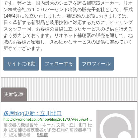
です。弊社は、国内最大のシェアを誇る補聴器メーカー、リオ
ン株式会社の１００パーセント出資の販売子会社として、平成
14年4月に設立いたしました。補聴器の販売におきましては、
日々革新する新製品と装用技術に対応するために、ヒアリング
スタッフ一同、お客様の目線に立ったサービスの提供を行える
よう努力しております。リオネット補聴器の販売を通して、地
域のお客様と密着し、きめ細かなサービスの提供に努めていく
所存でございます。
サイトに移動
フォローする
プロフィール
更新記事
多摩blog更新：立川北口
http://tokyorionet.co.jp/shop/blog/2017/07/%e5%a4%9a%e6%91%a9blog%e6%9b%b4%e6%96%b0%ef%bc%9a%e7%ab%8b%e5%b7%9d%e5%8c%97%e5%8f%a3-67/
補聴器の機械番号・ネーム 文責：立川北口 松
永 認定補聴器技能者が多数在籍の補聴器専門
店 認定補聴器…
9年前