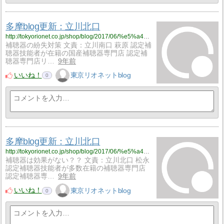
多摩blog更新：立川北口
http://tokyorionet.co.jp/shop/blog/2017/06/%e5%a4%9a%e6%91%a9blog%e6%9b%b4%e6%96%b0%ef%bc%9a%e7%ab%8b%e5%b7%9d%e5%8c%97%e5%8f%a3-55/
補聴器の紛失対策 文責：立川南口 萩原 認定補
聴器技能者が在籍の国産補聴器専門店 認定補
聴器専門店リ…
9年前
いいね！
東京リオネットblog
0
多摩blog更新：立川北口
http://tokyorionet.co.jp/shop/blog/2017/06/%e5%a4%9a%e6%91%a9blog%e6%9b%b4%e6%96%b0%ef%bc%9a%e7%ab%8b%e5%b7%9d%e5%8c%97%e5%8f%a3-54/
補聴器は効果がない？？ 文責：立川北口 松永
認定補聴器技能者が多数在籍の補聴器専門店
認定補聴器専…
9年前
いいね！
東京リオネットblog
0