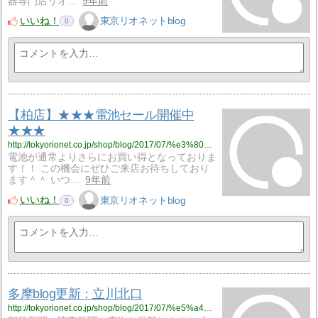
器専門店リオ…
9年前
いいね！
東京リオネットblog
0
【柏店】★★★電池セール開催中
★★★
http://tokyorionet.co.jp/shop/blog/2017/07/%e3%80%90%e6%9f%8f%e5%ba%97%e3%80%91%e2%98%85%e2%98%85%e2%98%85%e9%9b%bb%e6%b1%a0%e3%82%bb%e3%83%bc%e3%83%ab%e9%96%8b%e5%82%ac%e4%b8%ad%e2%98%85%e2%98%85%e2%98%85/
電池が通常よりさらにお買い得となっておりま
す！！ この機会にぜひご来店お待ちしており
ます＾＾ いつ…
9年前
いいね！
東京リオネットblog
0
多摩blog更新：立川北口
http://tokyorionet.co.jp/shop/blog/2017/07/%e5%a4%9a%e6%91%a9blog%e6%9b%b4%e6%96%b0%ef%bc%9a%e7%ab%8b%e5%b7%9d%e5%8c%97%e5%8f%a3-64/