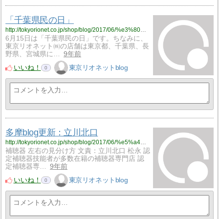
「千葉県民の日」
http://tokyorionet.co.jp/shop/blog/2017/06/%e3%80%8c%e5%8d%83%e8%91%89%e7%9c%8c%e6%b0%91%e3%81%ae%e6%97%a5%e3%80%8d-2/
6月15日は「千葉県民の日」です。ちなみに、
東京リオネット㈱の店舗は東京都、千葉県、長
野県、宮城県に…
9年前
いいね！
東京リオネットblog
0
多摩blog更新：立川北口
http://tokyorionet.co.jp/shop/blog/2017/06/%e5%a4%9a%e6%91%a9blog%e6%9b%b4%e6%96%b0%ef%bc%9a%e7%ab%8b%e5%b7%9d%e5%8c%97%e5%8f%a3-56/
補聴器 左右の見分け方 文責：立川北口 松永 認
定補聴器技能者が多数在籍の補聴器専門店 認
定補聴器専…
9年前
いいね！
東京リオネットblog
0