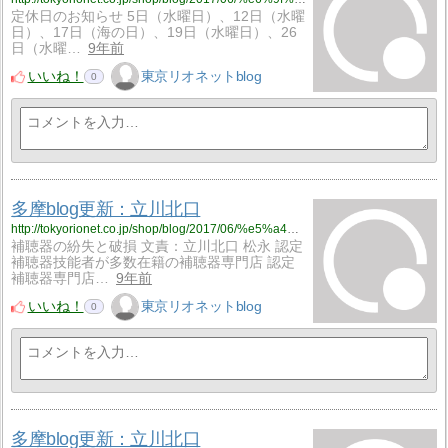
定休日のお知らせ 5日（水曜日）、12日（水曜
日）、17日（海の日）、19日（水曜日）、26
日（水曜…
9年前
いいね！
東京リオネットblog
0
多摩blog更新：立川北口
http://tokyorionet.co.jp/shop/blog/2017/06/%e5%a4%9a%e6%91%a9blog%e6%9b%b4%e6%96%b0%ef%bc%9a%e7%ab%8b%e5%b7%9d%e5%8c%97%e5%8f%a3-62/
補聴器の紛失と破損 文責：立川北口 松永 認定
補聴器技能者が多数在籍の補聴器専門店 認定
補聴器専門店…
9年前
いいね！
東京リオネットblog
0
多摩blog更新：立川北口