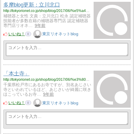
多摩blog更新：立川北口
http://tokyorionet.co.jp/shop/blog/2017/06/%e5%a4%9a%e6%91%a9blog%e6%9b%b4%e6%96%b0%ef%bc%9a%e7%ab%8b%e5%b7%9d%e5%8c%97%e5%8f%a3-59/
補聴器と女性 文責：立川北口 松永 認定補聴器
技能者が多数在籍の補聴器専門店 認定補聴器
専門店リオネ…
9年前
いいね！
東京リオネットblog
0
「本土寺」
http://tokyorionet.co.jp/shop/blog/2017/06/%e3%80%8c%e6%9c%ac%e5%9c%9f%e5%af%ba%e3%80%8d/
千葉県松戸市にあるお寺ですが、別名あじさい
寺といわれているほど、あじさいが綺麗に咲き
ほこっているお寺…
9年前
いいね！
東京リオネットblog
0