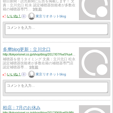
朝日新聞・読売新聞に広告を掲載します！ 文
責：立川北口 松永 認定補聴器技能者が多数在
籍の補聴器専門…
9年前
いいね！
東京リオネットblog
0
多摩blog更新：立川北口
http://tokyorionet.co.jp/shop/blog/2017/07/%e5%a4%9a%e6%91%a9blog%e6%9b%b4%e6%96%b0%ef%bc%9a%e7%ab%8b%e5%b7%9d%e5%8c%97%e5%8f%a3-63/
補聴器を使うタイミング 文責：立川北口 松永
認定補聴器技能者が多数在籍の補聴器専門店
認定補聴器専…
9年前
いいね！
東京リオネットblog
0
柏店：7月のお休み
http://tokyorionet.co.jp/shop/blog/2017/06/%e6%9f%8f%e5%ba%97%ef%bc%9a7%e6%9c%88%e3%81%ae%e3%81%8a%e4%bc%91%e3%81%bf/