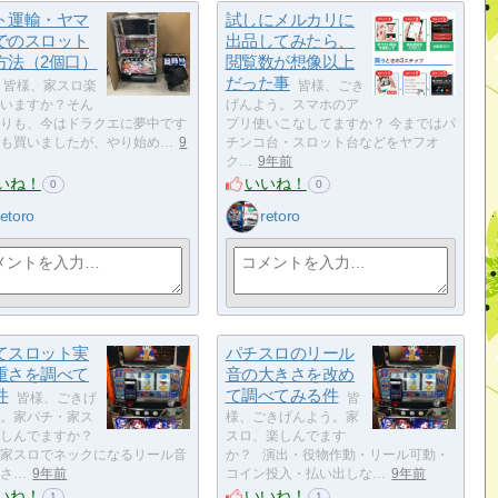
ト運輸・ヤマ
試しにメルカリに
でのスロット
出品してみたら、
方法（2個口）
閲覧数が想像以上
だった事
皆様、家スロ楽
皆様、ごき
いますか？そん
げんよう。スマホのア
りも、今はドラクエに夢中です
プリ使いこなしてますか？ 今まではパ
も買いましたが、やり始め…
9
チンコ台・スロット台などをヤフオ
ク…
9年前
いね！
いいね！
0
0
retoro
retoro
てスロット実
パチスロのリール
重さを調べて
音の大きさを改め
件
て調べてみる件
皆様、ごきげ
皆
。家パチ・家ス
様、ごきげんよう。家
楽しんでますか？
スロ、楽しんでます
家スロでネックになるリール音
か？ 演出・役物作動・リール可動・
さ…
9年前
コイン投入・払い出しな…
9年前
いね！
いいね！
1
1