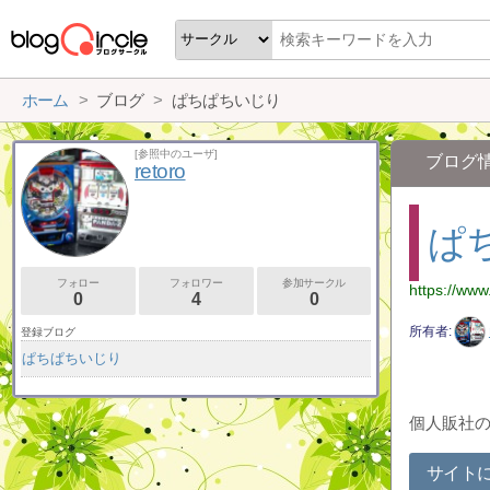
ホーム
ブログ
ぱちぱちいじり
[参照中のユーザ]
ブログ
retoro
ぱ
フォロー
フォロワー
参加サークル
https://ww
0
4
0
所有者
登録ブログ
ぱちぱちいじり
個人販社
サイト