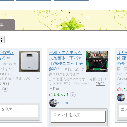
事
台の重さ
平和・アムテック
サミ
みる件
ス系筐体 下パネ
体 
ル/操作ユニット分
の外
、家パチ家
解の件
でますか？
様、家
皆様、家パチ
oroです。
しんで
家スロ楽しんでます
ム性が日々進化し続け、そ
のre
か？管理人のretoroです。 今回はオリ
0ヶ月前
カ3・
ンピア系 平和・アムテック…
2年11
！
い
ヶ月前
0
いいね！
0
o
retoro