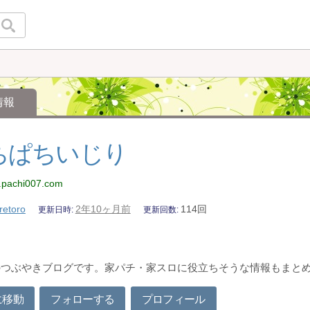
情報
ちぱちいじり
w.pachi007.com
retoro
2年10ヶ月前
114回
更新日時
更新回数
のつぶやきブログです。家パチ・家スロに役立ちそうな情報もまと
に移動
フォローする
プロフィール