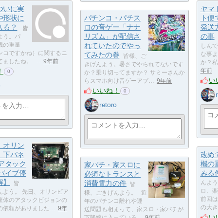
ついに実
ヤマ
や形状に
パチンコ・パチス
ト便
入る？
ロの音ゲー「ナナ
発送
皆
リズム」が配信さ
の事
よう。パ
機の重量
れていたのでやっ
しんで
ンコですかね）に関するニ
てみたの巻
な事よ
皆様、ご
てましたね。 …
9年前
か？私
きげんよう。暑さでやられてないです
！
年前
0
か？乗り切ってますか？ サミーさんか
い
らスマホ向け音ゲーアプ…
9年前
o
いいね！
0
retoro
】オリン
 下パネ
改め
 アタック
機の
家パチ・家スロに
 バイブ停
みる
必須なトランスと
解】
消費電力の件
んよう
皆
皆
ロ、
んよう。 先日、オリンピア
様、ごきげんよう。 近
前回は
筐体のアタックビジョンの
年のパチンコ離れや運
の大き
の依頼がありました…
9年
送問題も相まって、家スロ・家パチが
い
下降線に入っている…
9年前