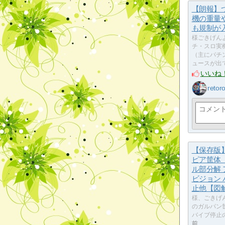
【朗報】
機の重量
も規制が
様ごきげん
チ・スロ実
（主にパチ
ュースが出
いいね
retor
【保存版
ピア筐体
ル部分解
ビジョン
止他【図
様、ごきげ
のガルパン
バイブ停止
前