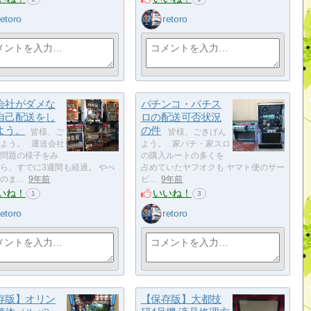
retoro
retoro
会社がダメな
パチンコ・パチス
自己配送をし
ロの配送可否状況
よう。
の件
皆様、ご
皆様、ごきげん
よう。 運送会社
よう。 家パチ・家スロ
問題の様子をみ
の購入ルートの多くを
ら、すでに3週間も経過。 やべ
占めていたヤフオクも ヤマト便のサー
のま…
9年前
ビ…
9年前
いね！
いいね！
1
3
retoro
retoro
存版】オリン
【保存版】大都技