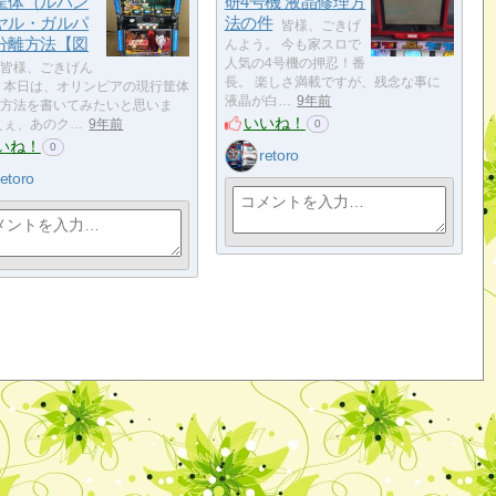
筐体（ルパン
研4号機 液晶修理方
ヤル・ガルパ
法の件
皆様、ごきげ
分離方法【図
んよう。 今も家スロで
人気の4号機の押忍！番
皆様、ごきげん
長。 楽しさ満載ですが、残念な事に
 本日は、オリンピアの現行筐体
液晶が白…
9年前
方法を書いてみたいと思いま
いいね！
えぇ、あのク…
9年前
0
いね！
0
retoro
retoro