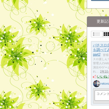
更新記
パチスロ
を調べて
part2
皆様
スロ楽しん
管理人のret
演出やゲー
れ…
2年1
いいね
retor