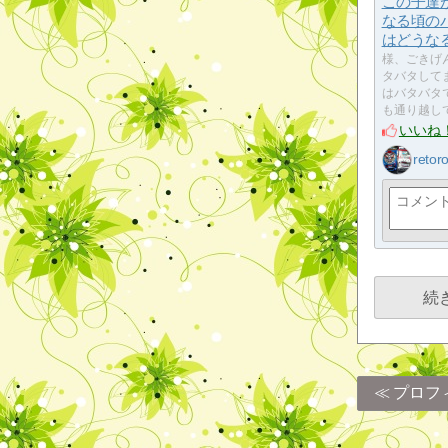
この子達
なる頃の
はどうな
様、ごきげ
タバタして
はバタバタ
も通り越し
いいね
retor
続
プロフ