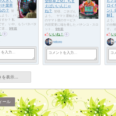
が大きく
ピア
全部卓上化しちま
パチ業界
ロイ
えばいいんじゃ
るの？
ン）
ね？
皆
皆様、ごきげん
解】
んよう。 バ
よう。 ヤマト運輸さん
ますか？ 私
のヤマト便のサービス
よう。
です。 いや、もうバタバタ
内容変更に端を発した パチンコ・スロ
の分離
て逆…
9年前
ット…
9年前
す。 
！
いいね！
い
0
0
o
retoro
きを表示…
ィール