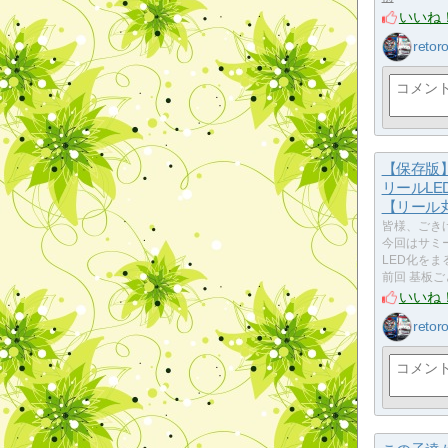
いいね
retor
【保存版
リールLE
【リール
皆様、ごき
今回はサミ
LED化を
前回 基板
いいね
retor