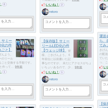
！
いいね！
0
2
o
retoro
運送
】サミー
ら、
【保存版】サミー
D化の件
てみ
リールLED化の件
丸ごと】
【ウェッジ球】
きげん
皆
の配送
げんよう。
様、ごきげんよう。 6
ていた
ーのリール
年前位に以前書いた記
っ、こ
まるごと交換する手順です。
事なのですが、 未だにアクセスがちょ
い
ごと作って…
9年前
いちょいあるので、少…
9年前
！
いいね！
1
1
o
retoro
【保