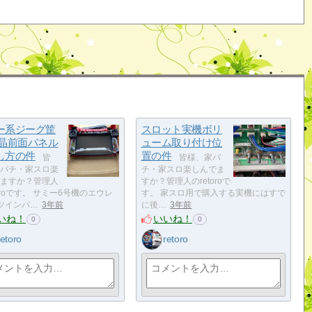
ー系ジーグ筐
スロット実機ボリ
液晶前面パネル
ューム取り付け位
し方の件
置の件
皆
皆様、家パ
パチ・家スロ楽
チ・家スロ楽しんでま
ますか？管理人
すか？管理人のretoroで
toroです。 サミー6号機のエウレ
す。 家スロ用で購入する実機にはすで
ツインパ…
3年前
に後…
3年前
いね！
いいね！
0
0
retoro
retoro