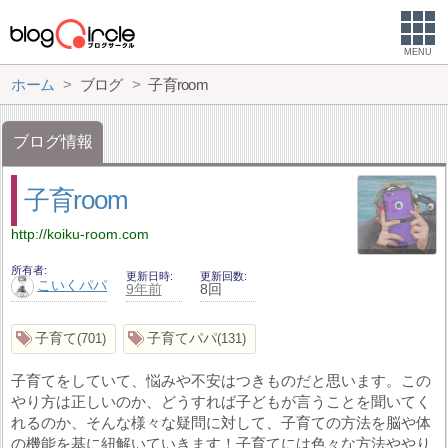
MENU
ホーム
ブログ
子育room
ブログ情報
子育room
http://koiku-room.com
所有者
更新日時
更新回数
こいくパパ
9年前
8回
子育て
子育てパパ
701
131
子育てをしていて、悩みや不安はつきものだと思います。この
やり方は正しいのか、どうすれば子どもが言うことを聞いてく
れるのか、そんな様々な疑問に対して、子育ての方法を脳や体
の機能を基に紐解いていきます！子育てには色々な方法ややり