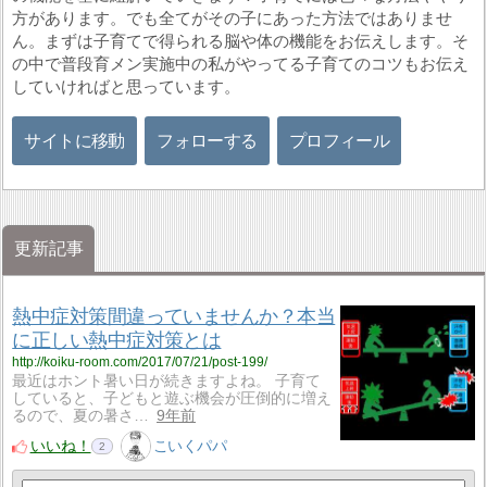
方があります。でも全てがその子にあった方法ではありませ
ん。まずは子育てで得られる脳や体の機能をお伝えします。そ
の中で普段育メン実施中の私がやってる子育てのコツもお伝え
していければと思っています。
サイトに移動
フォローする
プロフィール
更新記事
熱中症対策間違っていませんか？本当
に正しい熱中症対策とは
http://koiku-room.com/2017/07/21/post-199/
最近はホント暑い日が続きますよね。 子育て
していると、子どもと遊ぶ機会が圧倒的に増え
るので、夏の暑さ…
9年前
いいね！
こいくパパ
2