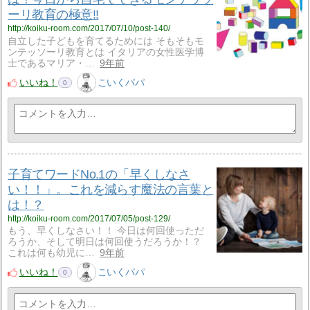
ーリ教育の極意!!
http://koiku-room.com/2017/07/10/post-140/
自立した子どもを育てるためには そもそもモ
ンテッソーリ教育とは イタリアの女性医学博
士であるマリア・…
9年前
いいね！
こいくパパ
0
子育てワードNo.1の「早くしなさ
い！！」。これを減らす魔法の言葉と
は！？
http://koiku-room.com/2017/07/05/post-129/
もう、早くしなさい！！ 今日は何回使っただ
ろうか、そして明日は何回使うだろうか！？
これは何も幼児に…
9年前
いいね！
こいくパパ
0