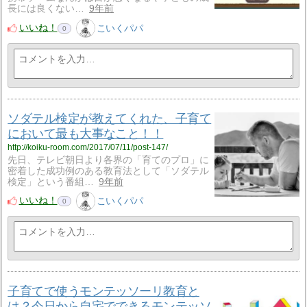
長には良くない…
9年前
いいね！
こいくパパ
0
ソダテル検定が教えてくれた、子育て
において最も大事なこと！！
http://koiku-room.com/2017/07/11/post-147/
先日、テレビ朝日より各界の「育てのプロ」に
密着した成功例のある教育法として「ソダテル
検定」という番組…
9年前
いいね！
こいくパパ
0
子育てで使うモンテッソーリ教育と
は？今日から自宅でできるモンテッソ