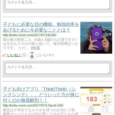
子どもに必要な目の機能。勉強効率を
あげるために今必要なこととは？
http://koiku-room.com/2017/07/19/190/
我が家の怪獣二人（5歳と3歳のちび達ですが）
は今日もスマホの取り合いで、毎日喧嘩ばっか
りです。 ただ…
9年前
いいね！
こいくパパ
1
子ども向けアプリ「Think!Think!（シ
ンクシンク）」。どういった力が身に
付くのか徹底解剖！！
http://koiku-room.com/2017/07/17/post-156/
最近は小学生でもスマホを持つのが当たり前。
携帯ゲームなんかは目が悪くなるや子どもの成