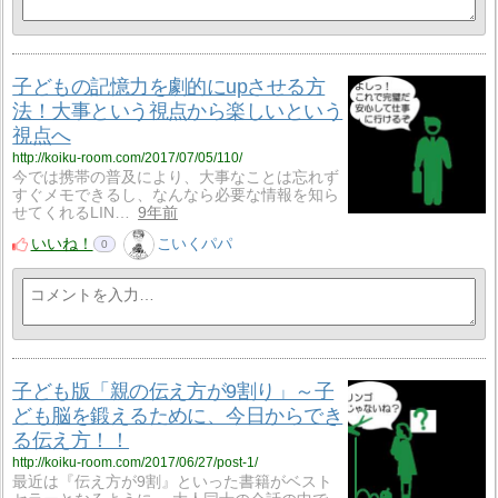
子どもの記憶力を劇的にupさせる方
法！大事という視点から楽しいという
視点へ
http://koiku-room.com/2017/07/05/110/
今では携帯の普及により、大事なことは忘れず
すぐメモできるし、なんなら必要な情報を知ら
せてくれるLIN…
9年前
いいね！
こいくパパ
0
子ども版「親の伝え方が9割り」～子
ども脳を鍛えるために、今日からでき
る伝え方！！
http://koiku-room.com/2017/06/27/post-1/
最近は『伝え方が9割』といった書籍がベスト