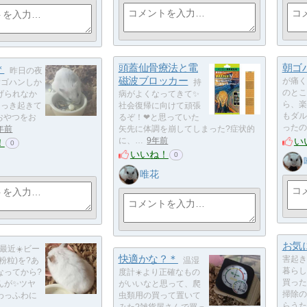
頭蓋仙骨療法と電
朝ゴ
＊
昨日の夜
磁波ブロッカー
が痛く
?ゴハンしか
持
のとこ
げられなか
病がよくなってきて✨
ら、楽
さっき起きて
社会復帰に向けて頑張
もダル
おやつをお
るぞ！❤と思っていた
ったの
年前
矢先に体調を崩してしまった?症状的
い
に、…
9年前
！
0
いいね！
0
唯花
お気
最近☀️ビー
快適かな？＊
害起き
粉粒)を?あ
温湿
暮らし
なってから?
度計☀️より正確なもの
買った
んが✨ツヤ
がいいなと思って、爬
掃除の
わっふわに
虫類用の買って置いて
らうた
みた?雑貨屋さんで買っ