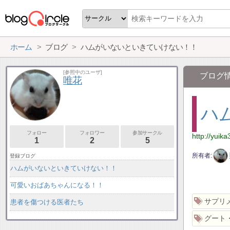
ホーム
ブログ
ハムがいないといきていけない！！
[参照中のユーザ]
ブログ
唯花
ハ
フォロー
フォロワー
参加サークル
http://yuik
1
2
5
所有者
登録ブログ
ハムがいないといきていけない！！
可愛いおばあちゃんになる！！
サプリ
患者を傷つける医者たち
グート