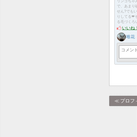
リンゴちゃ
で、あまり
せん?でも
りしてる❤
る毛づくろ
いいね
唯花
プロフ