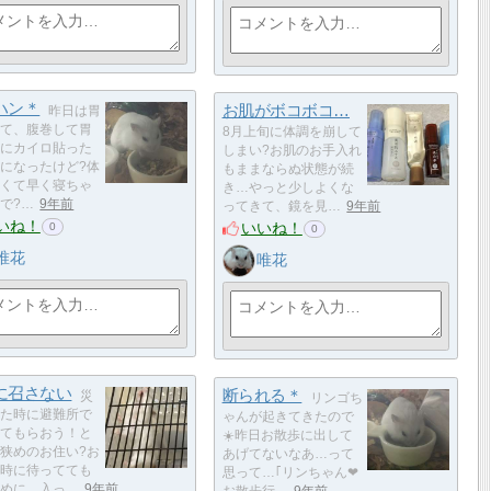
ハン＊
お肌がボコボコ…
昨日は胃
て、腹巻して胃
8月上旬に体調を崩して
にカイロ貼った
しまい?お肌のお手入れ
になったけど?体
もままならぬ状態が続
くて早く寝ちゃ
き…やっと少しよくな
で?…
9年前
ってきて、鏡を見…
9年前
いね！
いいね！
0
0
唯花
唯花
に召さない
断られる＊
災
リンゴち
た時に避難所で
ゃんが起きてきたので
てもらおう！と
☀️昨日お散歩に出して
狭めのお住い?お
あげてないなあ…って
時に待ってても
思って…｢リンちゃん❤
めに、入っ…
9年前
お散歩行…
9年前