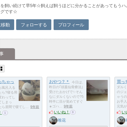
ムを飼い続けて早5年☆飼えば飼うほどに分かることがあってもうハ
ログです☆
に移動
フォローする
プロフィール
事
っちゃっ
おやつ？＊
買っ
今日は、
昨日の｢頭蓋仙骨療法｣
ダルく
お風呂入る
受けたおかげで✨そん
のジェ
たら?寝る用
なにダルくないので?5
ゃうの
変わってし
時半に目が覚めてすぐ
お手入
てしまっ
☀️ゴハ…
9年前
元気が
たら居間で寝てし…
9年前
いいね！
い
！
0
1
唯花