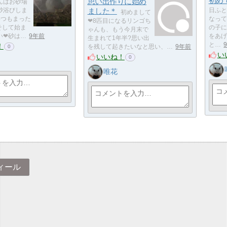
初め
思い出作りに始め
んはお砂場
砂浴びしま
ました＊
日ふと
初めまして
いつもまった
なってし
❤8匹目になるリンゴち
そして始ま
の子に
ゃんも、もう今月末で
い❤砂は…
9年前
をあげ
生まれて1年半?思い出
と…
！
を残して起きたいなと思い、…
9年前
0
い
いいね！
0
唯花
ィール