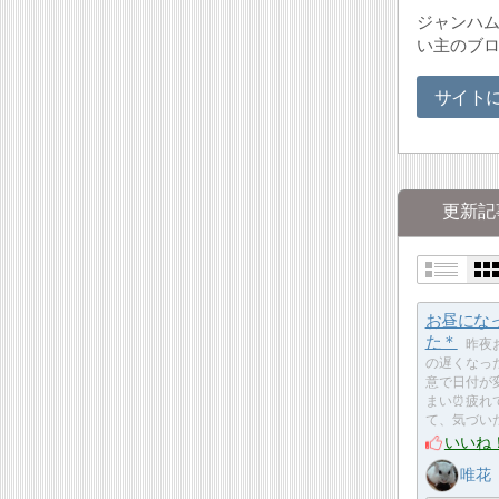
ジャンハ
い主のブ
サイト
更新記
お昼にな
た＊
昨夜
の遅くなっ
意で日付が
まい⏰疲れ
て、気づい
いいね
唯花