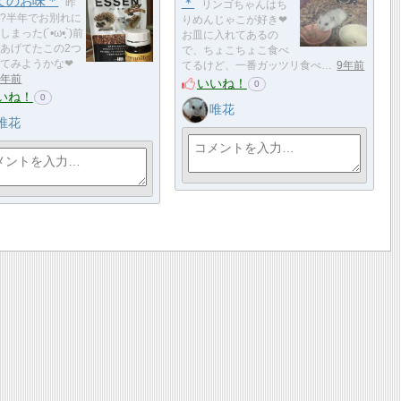
てのお味＊
＊
昨
リンゴちゃんはち
?半年でお別れに
りめんじゃこが好き❤
まった(´•ω•̥`)前
お皿に入れてあるの
あげてたこの2つ
で、ちょこちょこ食べ
てみようかな❤
てるけど、一番ガッツリ食べ…
9年前
9年前
いいね！
0
いね！
0
唯花
唯花