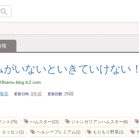
情報
ムがいないといきていけない
a33hamu.blog.fc2.com
唯花
9年前
25回
更新日時
更新回数
メント
ハムスター
ジャンガリアンハムスター
75
22
6
・エッセン
ヘルシープレミアム
もりもり野菜
1
1
1