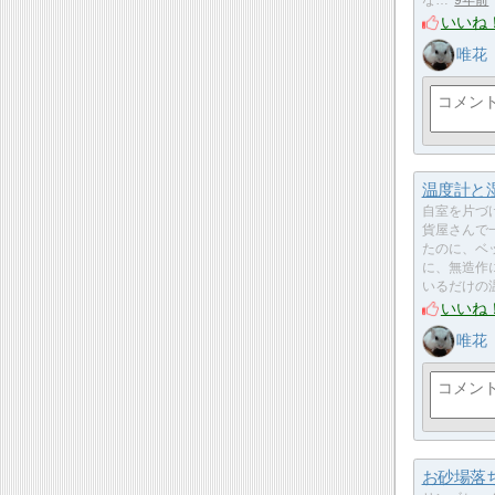
いいね
唯花
温度計と
自室を片づ
貨屋さんで
たのに、ベ
に、無造作
いるだけの
いいね
唯花
お砂場落