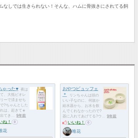
ムなしでは生きられない！そんな、ハムに骨抜きにされてる飼
ちゃった♥
おやつビュッフェ
夜は
＊
て、大抵ビオレ
リンちゃんは頭の
リーで済ませち
いい子なのに、何故か
で?ちゃんとした
給水器から、お水を飲
れは、起きて☀️
んでくれなかったので?
出てき…
9年前
器に入れてあげてる?ウ…
9年前
いね！
いいね！
0
0
唯花
唯花