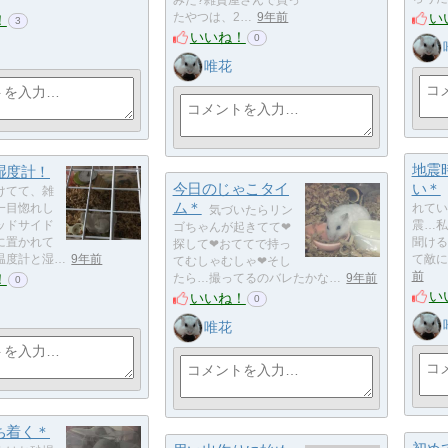
い
たやつは、2…
9年前
！
3
いいね！
0
唯花
地震
湿度計！
今日のじゃこタイ
い＊
けてて、雑
ム＊
一目惚れし
れてい
気づいたらリン
ッドサイド
震…私
ゴちゃんが起きてて❤
に置かれて
聞ける
探して❤おててで持っ
温度計と湿…
9年前
て敵に
てむしゃむしゃ❤そし
前
！
たら…撮ってるのバレたかな…
9年前
0
い
いいね！
0
唯花
ち着く＊