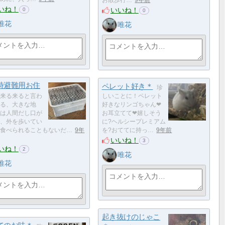
いね！
いいね！
0
0
唯花
唯花
時避難用お住
ペレット好き＊
珍
来る来ると言わ
しいことに！ペレット
る、大きな地
好きなリンゴちゃん❤
は人間だし口が
お耳立てて❤嬉しそう
、外を歩いてい
に?ヘルシープレミアム
食べられることもないだ…
9年
を?おててに持っ…
9年前
いいね！
3
いね！
2
唯花
唯花
起き抜けのじゃこ