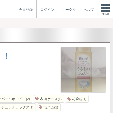
会員登録
ログイン
サークル
ヘルプ
MENU
！！
パールホワイト
衣装ケース
花粉粒
2
1
1
ナチュラルラックス
老ハム
1
1