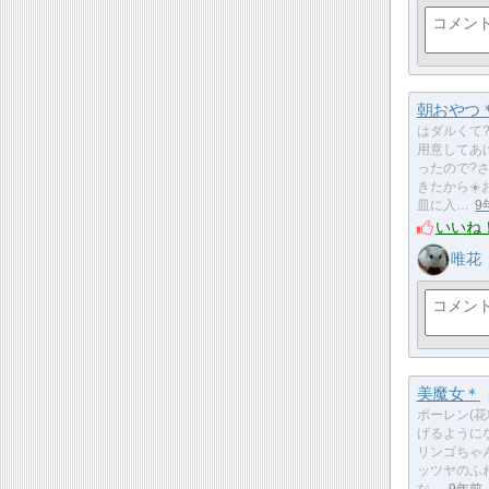
朝おやつ
はダルくて
用意してあ
ったので?
きたから☀️
皿に入…
9
いいね
唯花
美魔女＊
ポーレン(花
げるように
リンゴちゃ
ッツヤのふ
な…
9年前