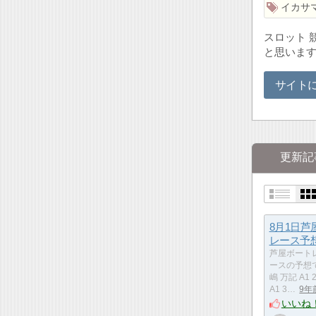
イカサ
スロット 
と思いま
サイト
更新記
8月1日芦
レース予
芦屋ボート
ースの予想で
嶋 万記 A1 
A1 3…
9年
いいね