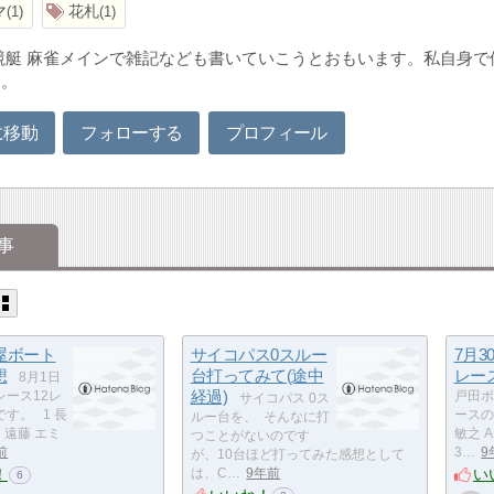
マ
花札
1
1
競艇 麻雀メインで雑記なども書いていこうとおもいます。私自身
す。
に移動
フォローする
プロフィール
事
屋ボート
サイコパス0スルー
7月
想
台打ってみて(途中
レー
8月1日
経過)
レース12レ
戸田ボ
サイコパス 0ス
す。 1 長
ースの
ルー台を、 そんなに打
2 遠藤 エミ
敏之 A
つことがないのです
前
3…
9
が、10台ほど打ってみた感想として
！
い
は、C…
9年前
6