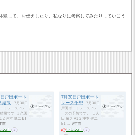
で体験して、お伝えしたり、私なりに考察してみたりしていこう
30日戸田ボート
7月30日戸田ボート
ス結果
レース予想
7月30日
7月30日
ートレース 7レ
戸田ボートレース 7レ
結果です 1 久田
ースの予想です。 1 久
1 2 沖本 健二 B1
田 敏之 A1 2 沖本 健二
年前
B1 …
9年前
いね！
いいね！
2
2