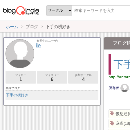
ホーム
ブログ
下手の横好き
[参照中のユーザ]
ブログ
ile
下
フォロー
フォロワー
参加サークル
http://anta
1
6
4
所有者
登録ブログ
下手の横好き
仮想通
麻雀
18