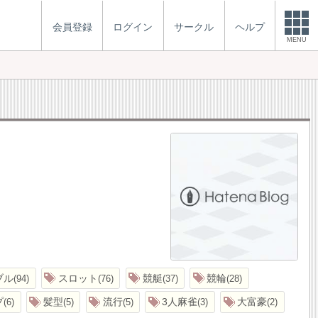
会員登録
ログイン
サークル
ヘルプ
MENU
ブル
スロット
競艇
競輪
94
76
37
28
プ
髪型
流行
3人麻雀
大富豪
6
5
5
3
2