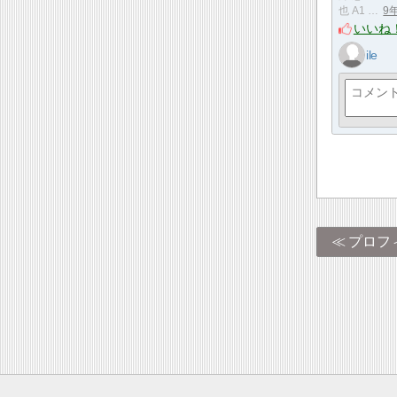
也 A1 …
9
いいね
ile
プロフ