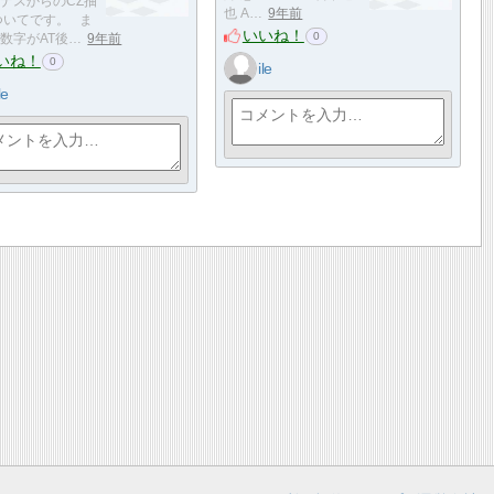
ナスからのCZ抽
也 A…
9年前
ついてです。 ま
いいね！
0
数字がAT後…
9年前
いね！
0
ile
le