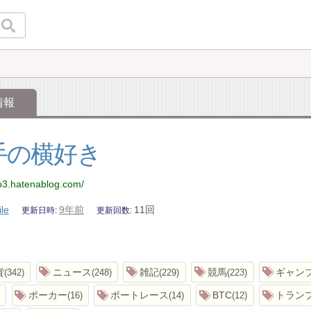
情報
手の横好き
ro3.hatenablog.com/
ile
9年前
11回
更新日時
更新回数
貨
ニュース
雑記
競馬
ギャン
342
248
229
223
ポーカー
ボートレース
BTC
トラン
16
14
12