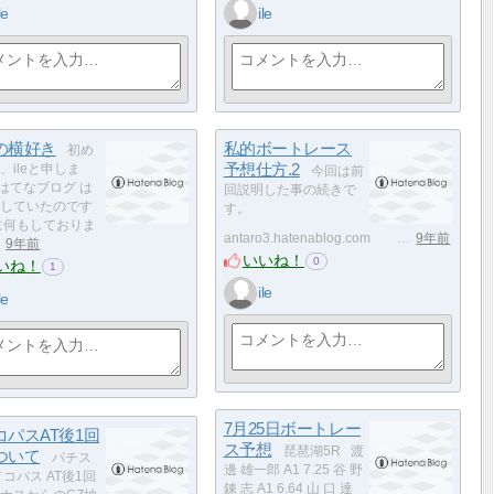
le
ile
の横好き
私的ボートレース
初め
予想仕方.2
、ileと申しま
今回は前
はてなブログ は
回説明した事の続きで
していたのです
す。
に何もしておりま
antaro3.hatenablog.com …
9年前
9年前
いいね！
0
いね！
1
ile
le
7月25日ボートレー
コパスAT後1回
ス予想
琵琶湖5R 渡
ついて
パチス
邊 雄一郎 A1 7.25 谷 野
イコパス AT後1回
錬 志 A1 6.64 山 口 達