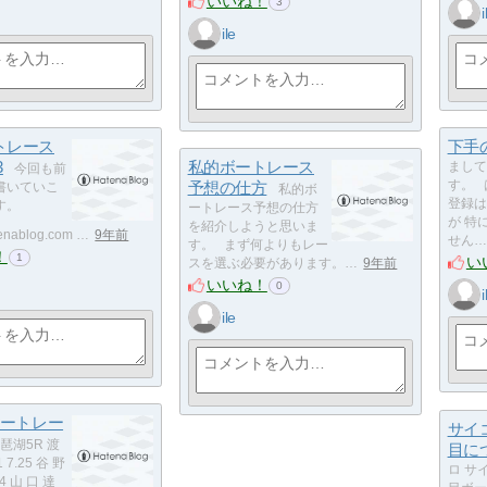
いいね！
3
i
ile
トレース
下手
3
私的ボートレース
まして
今回も前
予想の仕方
す。 
書いていこ
私的ボ
登録は
ます。
ートレース予想の仕方
が 特
を紹介しようと思いま
tenablog.com …
9年前
せん…
す。 まず何よりもレー
！
1
い
スを選ぶ必要があります。…
9年前
いいね！
0
i
ile
ボートレー
サイ
琶湖5R 渡
目に
 7.25 谷 野
ロ サ
64 山 口 達