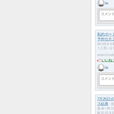
ile
私的ボー
予想仕方.
回の続きを
うと思い
antaro3.ha
いいね
ile
7月25日
ス結果
琵
邊 雄一郎 A1
錬 志 A1 6.