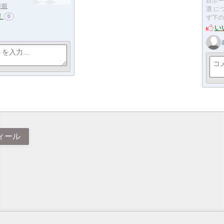
目ボー
年前
選 に
！
0
ず下の
い
i
ィール