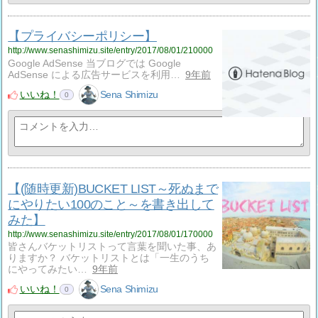
【プライバシーポリシー】
http://www.senashimizu.site/entry/2017/08/01/210000
Google AdSense 当ブログでは Google
AdSense による広告サービスを利用…
9年前
いいね！
Sena Shimizu
0
【(随時更新)BUCKET LIST～死ぬまで
にやりたい100のこと～を書き出して
みた】
http://www.senashimizu.site/entry/2017/08/01/170000
皆さんバケットリストって言葉を聞いた事、あ
りますか？ バケットリストとは「一生のうち
にやってみたい…
9年前
いいね！
Sena Shimizu
0