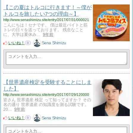
【この夏はトルコに行きます！～僕が
トルコを旅したい7つの理由～】
http://www.senashimizu.site/entry/2017/07/31/000021
こんにちは！セナです。 僕は最近バイトと筋
トレの日々を送っております。 残念なこと
に、大学は夏休み…
9年前
いいね！
Sena Shimizu
0
【世界遺産検定を受験することにしま
した】
http://www.senashimizu.site/entry/2017/07/29/120000
皆さん 世界遺産 検定 って知ってますか？ その
名の通り 世界遺産 の知識度を測る試験です。
20…
9年前
いいね！
Sena Shimizu
0