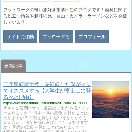
フットワークの軽い旅好き歯学部生のブログです！歯科に関す
る役立つ情報や趣味の旅・登山・カメラ・ラーメンなどを発信
しています。
サイトに移動
フォローする
プロフィール
更新記事
三年連続富士登山を経験した僕がマジ
でオススメする【大学生が富士山に登
るべき理由】
http://www.senashimizu.site/entry/2017/08/10/120000
皆さんに質問です！ 最高のご来光 を見たこと
はありますか？ 日本一高い景色 を見たことは
ありますか？ 仲間と苦しい思いをしながらも
支え合い 、何かを成し遂げたこと はあります
か？ 満天の星空 を見たことはありますか？
600円と破格ながら、最高に美味しいカップル