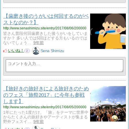
【歯磨き後のうがいは何回するのがベ
ストなのか？】
http://www.senashimizu.site/entry/2017/08/06/200000
皆さん普段何回歯磨きした後うがいをしていま
すか？ 多い人では5回ほどする方もいるのでは
ないでしょう…
9年前
いいね！
Sena Shimizu
2
【旅好きの旅好きによる旅好きのため
のフェス「旅祭2017」に今年も参戦
します】
http://www.senashimizu.site/entry/2017/08/05/200000
1年にたった1度だけ、「旅」をテーマに世界中
からたくさんの旅好きやアーティストが集まる
野外フェスイ…
9年前