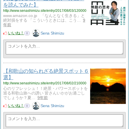
を読んでみた】
http://www.senashimizu.site/entry/2017/08/03/120000
www.amazon.co.jp 「なんとなく生きる」と
絶対損をする 「こういうときには、こう…
9
年前
いいね！
Sena Shimizu
0
【和歌山の知られざる絶景スポット６
選】
http://www.senashimizu.site/entry/2017/08/02/210000
心のリフレッシュ！！絶景・パワースポットを
巡る和歌山旅への誘い 皆さんいかがお過ごし
でしょうか？夏…
9年前
いいね！
Sena Shimizu
0