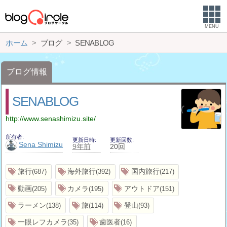
MENU
ホーム
ブログ
SENABLOG
ブログ情報
SENABLOG
http://www.senashimizu.site/
所有者
更新日時
更新回数
Sena Shimizu
9年前
20回
旅行
海外旅行
国内旅行
687
392
217
動画
カメラ
アウトドア
205
195
151
ラーメン
旅
登山
138
114
93
一眼レフカメラ
歯医者
35
16