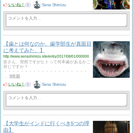
いいね！
Sena Shimizu
0
【歯とは何なのか。歯学部生が真面目
に考えてみた。】
http://www.senashimizu.site/entry/2017/08/01/000000
皆さん、突然ですがヒトって何本歯があるかご
存じですか？
・・・・・・・・・・・・・・・・・ ・・・
…
9年前
いいね！
Sena Shimizu
0
【大学生がインドに行くべき5つの理
由】