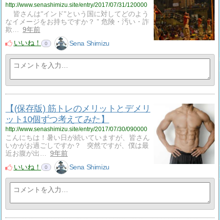
http://www.senashimizu.site/entry/2017/07/31/120000
皆さんは"インド"という国に対してどのよう
なイメージをお持ちですか？ ” 危険・汚い・詐
欺…
9年前
いいね！
Sena Shimizu
0
【(保存版) 筋トレのメリットとデメリ
ット10個ずつ考えてみた】
http://www.senashimizu.site/entry/2017/07/30/090000
こんにちは！暑い日が続いていますが、皆さん
いかがお過ごしですか？ 突然ですが、僕は最
近お腹が出…
9年前
いいね！
Sena Shimizu
0