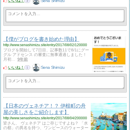
いいね！
Sena Shimizu
3
【僕がブログを書き始めた理由】
http://www.senashimizu.site/entry/2017/08/02/120000
ブログを開始して7日目、記事数11で8/1にグー
グル アドセンス の審査に無事通過しました！
月初…
9年前
いいね！
Sena Shimizu
1
【日本のヴェネチア！？ 伊根町の舟
屋の美しさをご紹介します】
http://www.senashimizu.site/entry/2017/08/04/200000
皆さん、 ヴェネチア はご存じですよね？ 「水
の都」の異名を持つ、ワンピースのウォーター