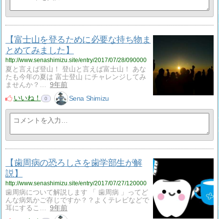
【富士山を登るために必要な持ち物ま
とめてみました】
http://www.senashimizu.site/entry/2017/07/28/090000
夏と言えば登山！ 登山と言えば富士山！ あな
たも今年の夏は 富士登山 にチャレンジしてみ
ませんか？…
9年前
いいね！
Sena Shimizu
0
【歯周病の恐ろしさを歯学部生が解
説】
http://www.senashimizu.site/entry/2017/07/27/120000
歯周病について解説します 「 歯周病 」ってど
んな病気かご存じですか？？よくテレビなどで
耳にするこ…
9年前