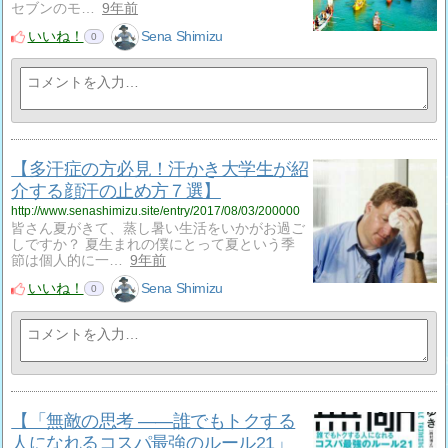
セブンのモ…
9年前
いいね！
Sena Shimizu
0
【多汗症の方必見！汗かき大学生が紹
介する顔汗の止め方７選】
http://www.senashimizu.site/entry/2017/08/03/200000
皆さん夏がきて、蒸し暑い生活をいかがお過ご
しですか？ 夏生まれの僕にとって夏という季
節は個人的に一…
9年前
いいね！
Sena Shimizu
0
【「無敵の思考 ――誰でもトクする
人になれるコスパ最強のルール21」