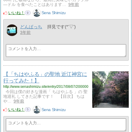
―ドル を食べたことはあります…
9年前
いいね！
Sena Shimizu
9
どんぱっち
拝見です(*'▽')
3年前
【「ちはやふる」の聖地 近江神宮に
行ってみた！】
http://www.senashimizu.site/entry/2017/08/07/200000
今回は僕の好きな漫画「 ちはやふる 」の 聖
地巡礼 してきた記事です！ 【目次】 ちは
や…
9年前
いいね！
Sena Shimizu
5