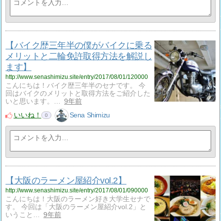
【バイク歴三年半の僕がバイクに乗る
メリットと二輪免許取得方法を解説し
ます】
http://www.senashimizu.site/entry/2017/08/01/120000
こんにちは！バイク歴三年半のセナです。 今
回はバイクのメリットと取得方法をご紹介した
いと思います。…
9年前
いいね！
Sena Shimizu
0
【大阪のラーメン屋紹介vol.2】
http://www.senashimizu.site/entry/2017/08/01/090000
こんにちは！大阪のラーメン好き大学生セナで
す。 今回は「大阪のラーメン屋紹介vol.2」と
いうこと…
9年前