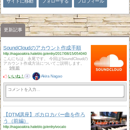
サイトに移動
フォローする
プロフィール
更新記事
SoundCloudのアカウント作成手順
http://nagaoakira.hateblo.jp/entry/2017/08/15/054040
こんにちは、永尾です。 今回はSoundCloudの
アカウント作成方法についてご説明します。
…
9年前
いいね！
Akira Nagao
4
【DTM講座】ボカロカバー曲を作ろ
う（前編）
http://nagaoakira.hateblo.jp/entry/vocalo