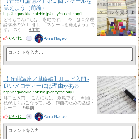
【音楽理論講座】第１回 スケールを
覚えよう（前編）
http://nagaoakira.hateblo.jp/entry/musictheory1
どうもこんにちは、永尾です。 今回は音楽理
論講座の第１回目、「スケールを覚えよう」で
す。 スケ…
9年前
いいね！
Akira Nagao
1
【 作曲講座／基礎編】耳コピ入門 -
良いメロディーには理由がある
http://nagaoakira.hateblo.jp/entry/melody1
耳コピ入門 こんにちは、永尾です。 今回は
私がよくおこなっている、作曲のための基礎ト
レーニ…
9年前
いいね！
Akira Nagao
0