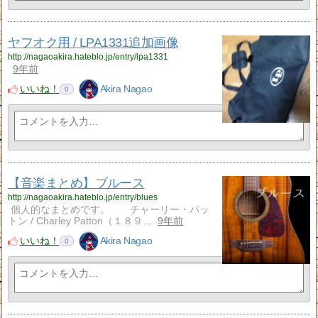
ヤフオク用 / LPA1331追加画像
http://nagaoakira.hateblo.jp/entry/lpa1331
9年前
いいね！
Akira Nagao
0
【音楽まとめ】ブルース
http://nagaoakira.hateblo.jp/entry/blues
個人的なまとめです。 チャーリー・パッ
トン / Charley Patton（１８９…
9年前
いいね！
Akira Nagao
0