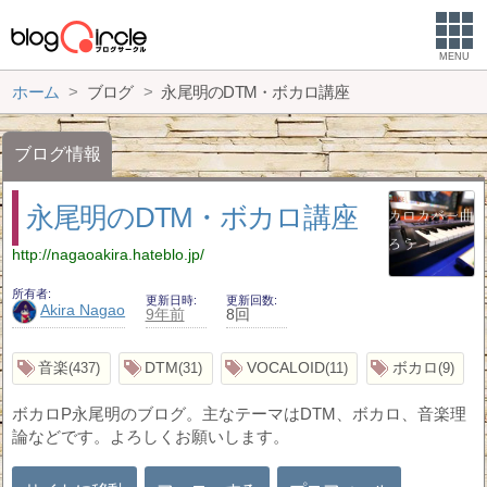
MENU
ホーム
ブログ
永尾明のDTM・ボカロ講座
ブログ情報
永尾明のDTM・ボカロ講座
http://nagaoakira.hateblo.jp/
所有者
更新日時
更新回数
Akira Nagao
9年前
8回
音楽
DTM
VOCALOID
ボカロ
437
31
11
9
ボカロP永尾明のブログ。主なテーマはDTM、ボカロ、音楽理
論などです。よろしくお願いします。