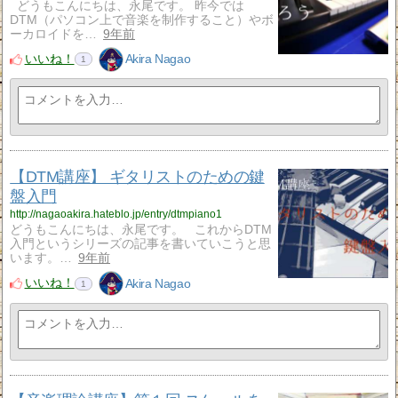
どうもこんにちは、永尾です。 昨今では
DTM（パソコン上で音楽を制作すること）やボ
ーカロイドを…
9年前
いいね！
Akira Nagao
1
【DTM講座】 ギタリストのための鍵
盤入門
http://nagaoakira.hateblo.jp/entry/dtmpiano1
どうもこんにちは、永尾です。 これからDTM
入門というシリーズの記事を書いていこうと思
います。…
9年前
いいね！
Akira Nagao
1