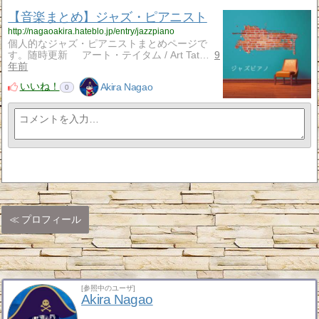
【音楽まとめ】ジャズ・ピアニスト
http://nagaoakira.hateblo.jp/entry/jazzpiano
個人的なジャズ・ピアニストまとめページで
す。随時更新 アート・テイタム / Art Tat…
9
年前
いいね！
Akira Nagao
0
プロフィール
[参照中のユーザ]
Akira Nagao