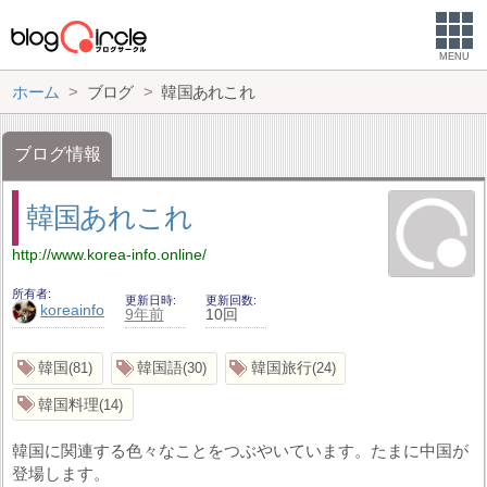
MENU
ホーム
ブログ
韓国あれこれ
ブログ情報
韓国あれこれ
http://www.korea-info.online/
所有者
更新日時
更新回数
koreainfo
9年前
10回
韓国
韓国語
韓国旅行
81
30
24
韓国料理
14
韓国に関連する色々なことをつぶやいています。たまに中国が
登場します。