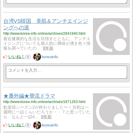
台湾VS韓国 美肌＆アンチエインジ
ングへの道
http://www.korea-info.online/archives/2841940.html
最近健康的な生活を目指すとともに、アンチエ
イジングについても個人的に興味が湧き色々情
報を調べていたの…
9年前
いいね！
koreainfo
0
★番外編★華流ドラマ
http://www.korea-info.online/archives/1871263.html
歓楽頌シーズン2が終わりました〜！当初は一
週間に一話くらいだろうか・・？と思っていた
ら、なんと一話4…
9年前
いいね！
koreainfo
0