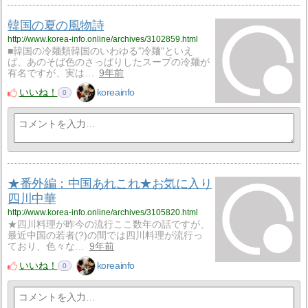
韓国の夏の風物詩
http://www.korea-info.online/archives/3102859.html
■韓国の冷麺類韓国のいわゆる"冷麺"といえ
ば、あのそば色のさっぱりしたスープの冷麺が
有名ですが、実は…
9年前
いいね！
koreainfo
0
★番外編：中国あれこれ★お気に入り
四川中華
http://www.korea-info.online/archives/3105820.html
★四川料理が昨今の流行ここ数年の話ですが、
最近中国の若者(?)の間では四川料理が流行っ
ており、色々な…
9年前
いいね！
koreainfo
0