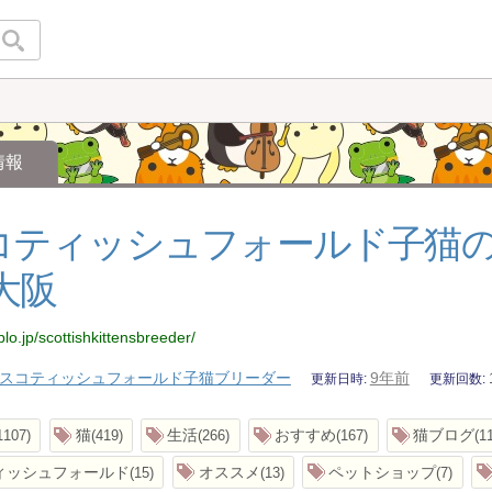
情報
コティッシュフォールド子猫
大阪
lo.jp/scottishkittensbreeder/
スコティッシュフォールド子猫ブリーダー
9年前
更新日時
更新回数
猫
生活
おすすめ
猫ブログ
1107
419
266
167
1
ィッシュフォールド
オススメ
ペットショップ
15
13
7