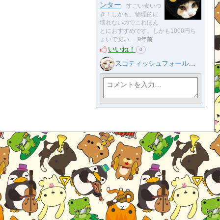
ンター
すごい食いつ
き！しかも、物理的に
壊れないのでこれほん
とにおすすめです。しかも1000円ち
ょいで安い…
9年前
いいね！
0
スコティッシュフォールド子猫ブリーダー