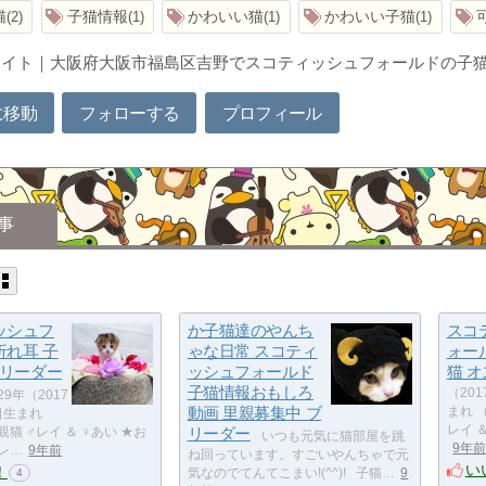
猫
子猫情報
かわいい猫
かわいい子猫
2
1
1
1
サイト｜大阪府大阪市福島区吉野でスコティッシュフォールドの子
に移動
フォローする
プロフィール
事
ッシュフ
か子猫達のやんち
スコ
折れ耳 子
ゃな日常 スコティ
ォー
ブリーダー
ッシュフォールド
猫 オ
子猫情報おもしろ
（20
9年（2017
動画 里親募集中 ブ
まれ 
日生まれ
レイ 
親猫 ♂レイ ＆ ♀あい ★お
リーダー
いつも元気に猫部屋を跳
9年
レ…
9年前
ね回っています。すごいやんちゃで元
い
！
気なのでてんてこまい!(^^)! 子猫…
9
4