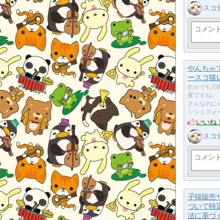
スコティ
やんちゃ
ースコ猫
れがうちの
夏ですね。
さんなのに
ッシュフォ
いいね
スコティ
子猫販売
ついて特
法に基づ