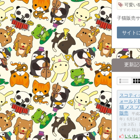
可愛い
子猫販売
サイト
更新記
スコティ
ォールド
猫 メス 
販売
平成2
年）6月14
（全３匹） 
すすめ 顔は
いいね