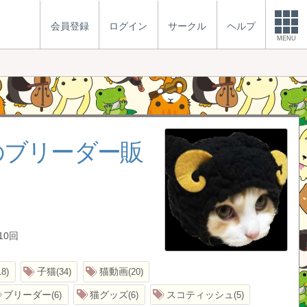
会員登録
ログイン
サークル
ヘルプ
MENU
のブリーダー販
10回
子猫
猫動画
18
34
20
ブリーダー
猫グッズ
スコティッシュ
6
6
5