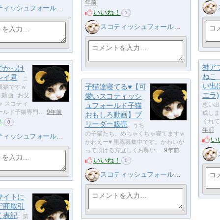
年前
ッシュフォールド子猫ブリーダー
いいね！
1
スコティッシュフォールド子猫ブリーダー
神ア
でかっけ
ねこ
レイ君
こ
い出
子猫達寝てる♥【可
親猫ですｗ
エラ)
 動画 お父
愛いスコティッシ
ｗ スコティ
ュフォールド子猫
思い出
ールド子猫専門…
9年前
成しま
おもしろ動画】ブ
！
くれて
0
リーダー販売
うち
年前
の子猫たち、めちゃくちゃ寝てますｗ
ッシュフォールド子猫ブリーダー
い
かわえー♥ 里親募集中です。かわいが
って頂ける方宜しくお願い…
9年前
いいね！
0
スコティッシュフォールド子猫ブリーダー
サイトに
定商取引
く表記
第