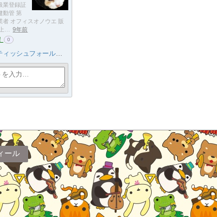
扱業登録証
健動管 第
売業者 オフィスオノウエ 販
上…
9年前
！
0
ッシュフォールド子猫ブリーダー
ィール