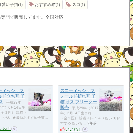
可愛い子猫
おすすめ猫
スコ
1
1
1
猫専門で販売してます。全国対応
ティッシュフ
スコティッシュフ
ルド立ち耳 子
ォールド折れ耳 子
ス
猫 オス ブリーダー
平成29年
販売
17年）6月14日生
平成29年（2017
（全３匹） 親猫 ♂
年）6月14日生まれ
＆ ♀あい ★最新おすすめ子猫…
（全３匹） 親猫 ♂レイ ＆ ♀あい ★お
前
すすめ あいち…
9年前
いね！
いいね！
0
0