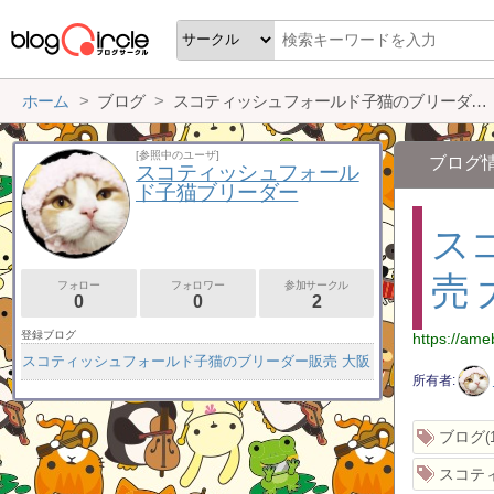
ホーム
ブログ
スコティッシュフォールド子猫のブリーダー販売 大阪
[参照中のユーザ]
ブログ
スコティッシュフォール
ド子猫ブリーダー
ス
売 
フォロー
フォロワー
参加サークル
0
0
2
登録ブログ
https://ameb
スコティッシュフォールド子猫のブリーダー販売 大阪
所有者
ブログ
スコテ