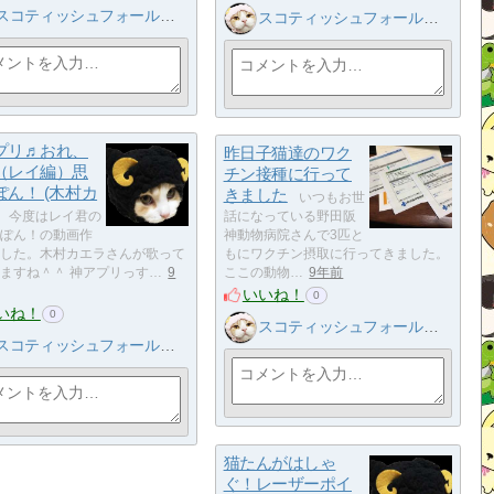
スコティッシュフォールド子猫ブリーダー
スコティッシュフォールド子猫ブリーダー
プリ♬おれ、
昨日子猫達のワク
（レイ編）思
チン接種に行って
ぽん！ (木村カ
きました
いつもお世
今度はレイ君の
話になっている野田阪
ぽん！の動画作
神動物病院さんで3匹と
した。木村カエラさんが歌って
もにワクチン摂取に行ってきました。
ますね＾＾ 神アプリっす…
9
ここの動物…
9年前
いいね！
0
いね！
0
スコティッシュフォールド子猫ブリーダー
スコティッシュフォールド子猫ブリーダー
猫たんがはしゃ
ぐ！レーザーポイ