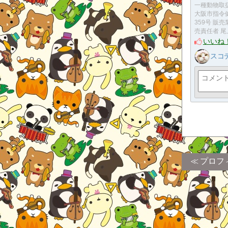
一種動物取
大阪市指令
359号 販
売責任者 尾
いいね
スコティ
プロフ