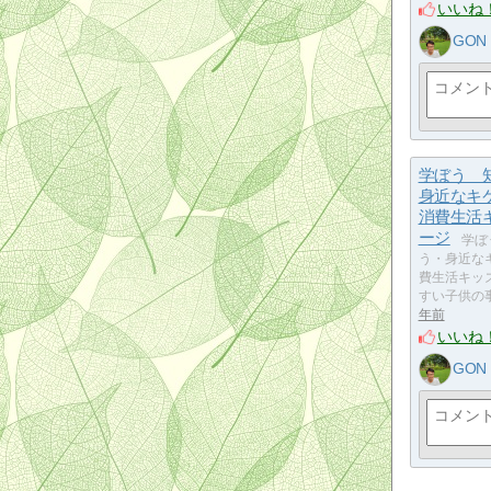
いいね
GON
学ぼう
身近な
消費生活
ージ
学ぼ
う・身近な
費生活キッ
すい子供の
年前
いいね
GON