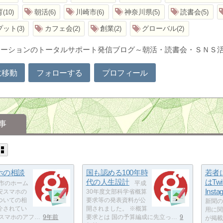
育
朝活
川崎市
神奈川県
読書会
10
6
6
5
5
プット
カフェ会
創業
グローバル
3
2
2
2
ケーションのトータルサポート発信ブログ～朝活・読書会・ＳＮＳ
に移動
フォローする
プロフィール
事
ホの相談
国も認める100年時
若者
代の人生設計
はTwi
市のホーム
平成
Insta
安スマホの
30年度文部科学省概算
ついての相
要求等の発表資料が公
新聞の
介されてい
開されました。 ※概算
用に関
安スマホのアフ…
9年前
要求とは 国の予算編成に先立っ…
9
が掲載