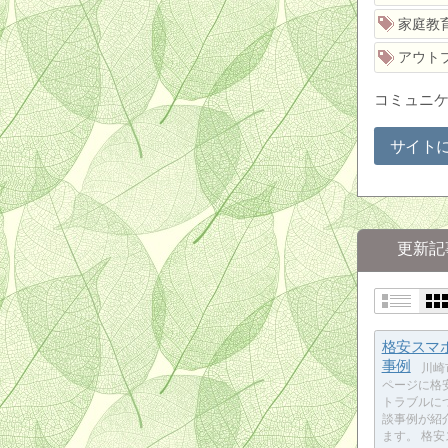
家庭教
アウト
コミュニ
サイト
更新記
格安スマ
事例
川崎
ページに格
トラブルに
談事例が紹
ます。 格