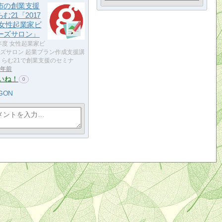
市の創業支援
む21「2017
 女性起業家ビ
ーズサロン」
7年度 女性起業家ビ
ズサロン 起業プラン作成支援講
くらむ21で創業支援のセミナ
9年前
いね！
0
GON