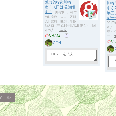
魅力的な街川崎
川崎
市！人口は増加傾
すくら
向！
川崎市：川崎市
年度
の世帯数・人口、区別
ギナ
人口動態、区別市外移
201
動人口（平成29年8月1日現在） 川崎
ギナー
市の人…
9年前
座 す
いいね！
0
ー…
い
GON
ィール