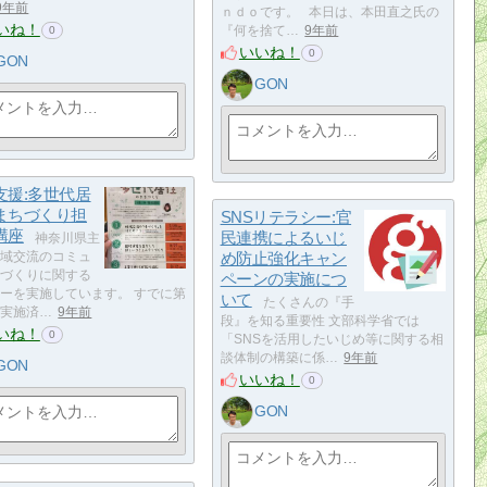
9年前
ｎｄｏです。 本日は、本田直之氏の
いね！
『何を捨て…
9年前
0
いいね！
0
GON
GON
支援:多世代居
まちづくり担
SNSリテラシー:官
講座
民連携によるいじ
神奈川県主
域交流のコミュ
め防止強化キャン
づくりに関する
ペーンの実施につ
ーを実施しています。 すでに第
いて
たくさんの『手
実施済…
9年前
段』を知る重要性 文部科学省では
いね！
0
「SNSを活用したいじめ等に関する相
談体制の構築に係…
9年前
GON
いいね！
0
GON