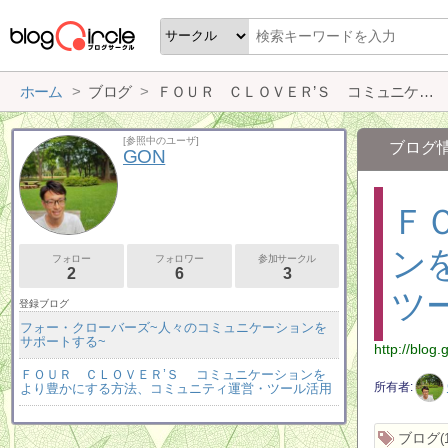
ホーム
ブログ
ＦＯＵＲ ＣＬＯＶＥＲ’Ｓ コミュニケーションをより豊かにする方法、コミュニティ運営・ツール活用
[参照中のユーザ]
ブログ
GON
Ｆ
ン
フォロー
フォロワー
参加サークル
2
6
3
ツ
登録ブログ
フォー・クローバーズ~人々のコミュニケーションを
サポートする~
http://blog.
ＦＯＵＲ ＣＬＯＶＥＲ’Ｓ コミュニケーションを
所有者
より豊かにする方法、コミュニティ運営・ツール活用
ブログ