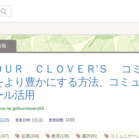
情報
ＯＵＲ ＣＬＯＶＥＲ’Ｓ コ
をより豊かにする方法、コミ
ール活用
goo.ne.jp/fourclovers55
GON
9年前
10回
更新日時
更新回数
起業
教育
書評
コミュニケー
1107
204
138
81