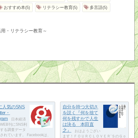
おすすめ本
リテラシー教育
多言語
5
5
5
活用・リテラシー教育～
に人気のSNS
自分を持つ大切さ
tter・
を説く『何を捨て
gram
何を残すかで人生
日本経済
は決る 本田直
WEB刊にSNS利
する調査データ
之』
おはようござい
されています。 Facebookは、
ます！ＦＯＵＲＣＬＯＶＥＲ’ＳのＧｏ