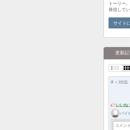
トーリー。
発信して
サイト
更新記
a
a
9年前
いいね
パイ