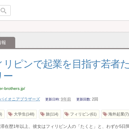
情報
ィリピンで起業を目指す若者
リー
er-brothers.jp/
パイオニアブラザーズ
9年前
2回
更新日時
更新回数
大学生
旅
フィリピン
海外起業
4
148
114
61
7
滞在歴1年以上、彼女はフィリピン人の「たくと」と、わずか5日