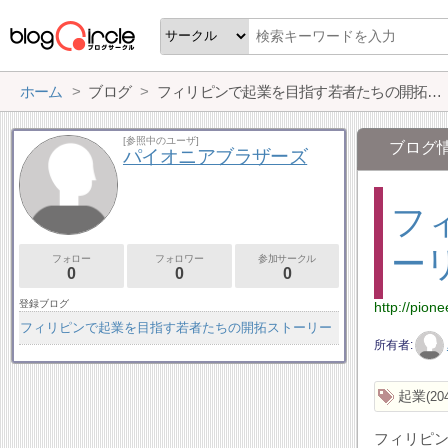
ホーム
ブログ
フィリピンで起業を目指す若者たちの開拓ストーリー
[参照中のユーザ]
ブログ
パイオニアブラザーズ
フ
ー
フォロー
フォロワー
参加サークル
0
0
0
登録ブログ
http://pione
フィリピンで起業を目指す若者たちの開拓ストーリー
所有者
起業
20
フィリピン