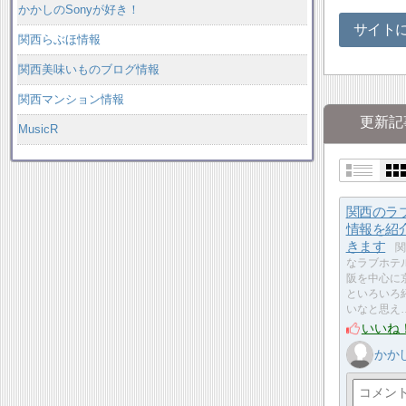
かかしのSonyが好き！
サイト
関西らぶほ情報
関西美味いものブログ情報
関西マンション情報
更新記
MusicR
関西のラ
情報を紹
きます
関
なラブホテ
阪を中心に
といろいろ
いなと思え
いいね
かか