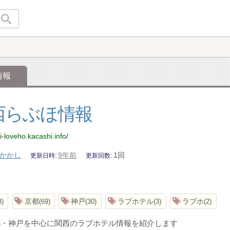
情報
西らぶほ情報
i-loveho.kacashi.info/
かかし
9年前
1回
更新日時
更新回数
京都
神戸
ラブホテル
ラブホ
3
69
30
3
2
都・神戸を中心に関西のラブホテル情報を紹介します