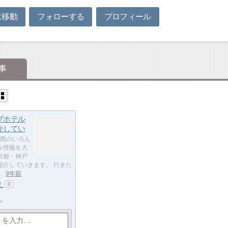
に移動
フォローする
プロフィール
事
ブホテル
介してい
西のいろん
ル情報を大
京都・神戸
紹介していきます。 行きた
…
9年前
！
0
し