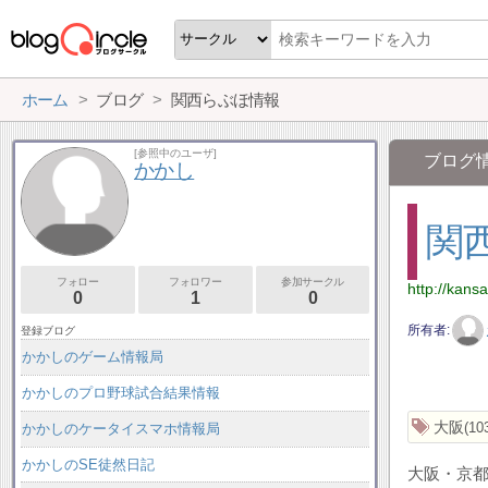
ホーム
ブログ
関西らぶほ情報
[参照中のユーザ]
ブログ
かかし
関
フォロー
フォロワー
参加サークル
http://kansa
0
1
0
所有者
登録ブログ
かかしのゲーム情報局
かかしのプロ野球試合結果情報
大阪
10
かかしのケータイスマホ情報局
かかしのSE徒然日記
大阪・京