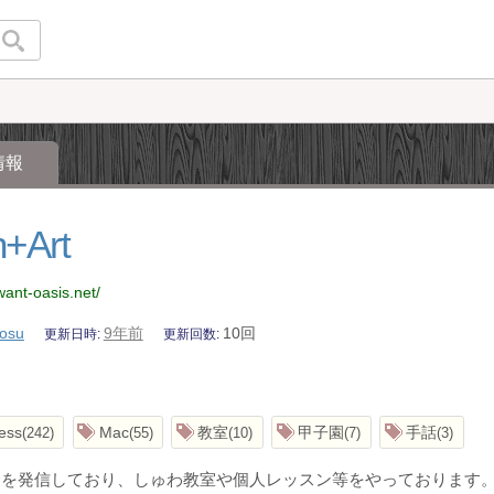
情報
n+Art
want-oasis.net/
osu
9年前
10回
更新日時
更新回数
ess
Mac
教室
甲子園
手話
242
55
10
7
3
とを発信しており、しゅわ教室や個人レッスン等をやっております