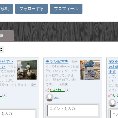
に移動
フォローする
プロフィール
事
させてい
チラシ配布先
第3
当サ
した
ゅわ
イトやFacebookにも宣
7月末
伝していますが、チラ
ます
まで某高等学
シも配布していきま
をさせてい
いて、
す。 配布先は下の通り
た。 以前、
まだこ
です。…
9年前
高校のことを書きま…
9年
宮、京
いいね！
ように
1
！
い
1
osu