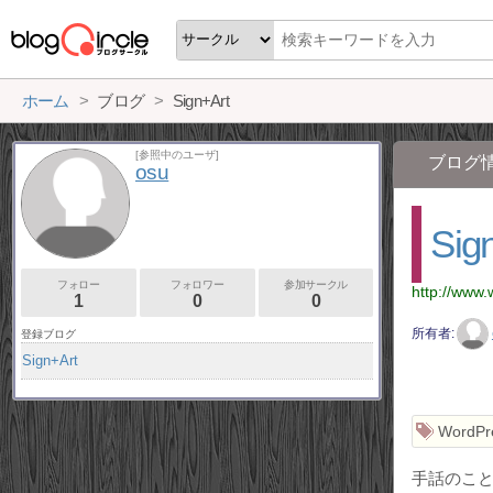
ホーム
ブログ
Sign+Art
[参照中のユーザ]
ブログ
osu
Sig
フォロー
フォロワー
参加サークル
http://www.
1
0
0
所有者
登録ブログ
Sign+Art
WordPr
手話のこ