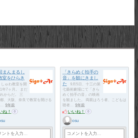
7回まんまるし
「きらめく拍手の
教室をひらき
音」を観にきまし
た
しゅわ教室を開
9月5日、十三の第
1年7ヶ月。 まだ
七藝術劇場にて「きら
れからだ。 三
めく拍手の音」の映画
都、大阪、奈良で教室を開ける
を観ました。 両親はろう者、こどもは
…
9年前
聴者…
9年前
いね！
いいね！
0
0
osu
osu