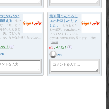
はわからない
第31回まんまるし
間違える
ゅわ教室おわりま
小3だ
した。
な、「短」とい
どうもどう
を習ったときど
も〜最近、youtubeにハ
「矢」でどっち
マっています。いろん
」か、なかなか覚えられなか…
なyoutuberの動画を見てます。視聴…
前
9年前
いね！
いいね！
0
0
osu
osu