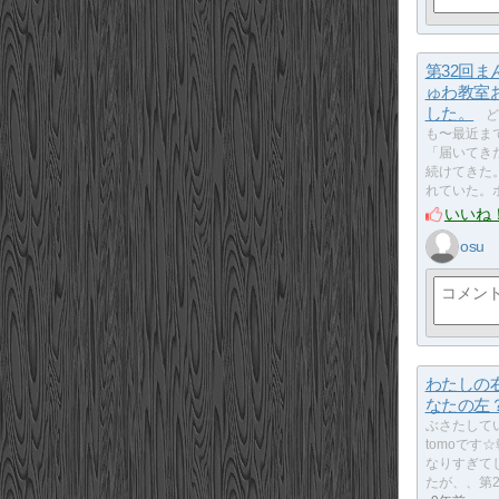
第32回ま
ゅわ教室
した。
ど
も〜最近ま
「届いてき
続けてきた
れていた。
いいね
osu
わたしの
なたの左
ぶさたして
tomoです
なりすぎて
たが、、第2