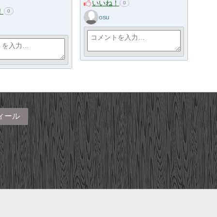
いいね！
0
！
0
osu
ィール