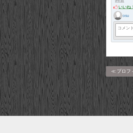
9年前
いいね
osu
プロフ