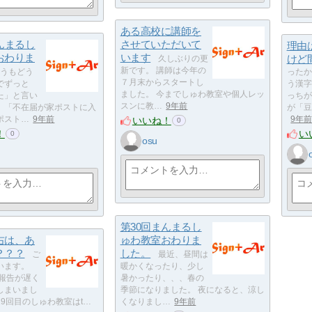
ある高校に講師を
んまるし
させていただいて
理由
おわりま
います
けど
久しぶりの更
新です。 講師は今年の
うもどう
ったか
７月末からスタートし
でずっと
う漢字
ました。 今までしゅわ教室や個人レッ
た」と言い
っちが
スンに教…
9年前
。「不在届が家ポストに入
が「豆
いいね！
ポスト…
9年前
9年
0
！
い
0
osu
第30回まんまるし
右は、あ
ゅわ教室おわりま
？？？
した。
ご
最近、昼間は
います。
暖かくなったり、少し
☆報告が遅く
暑かったり、、、春の
しまいまし
季節になりました。 夜になると、涼し
9回目のしゅわ教室はt…
くなりまし…
9年前