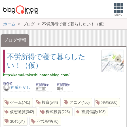
MENU
ホーム
ブログ
不労所得で寝て暮らしたい！（仮）
ブログ情報
不労所得で寝て暮らした
い！（仮）
http://kamui-takashi.hatenablog.com/
所有者
更新日時
更新回数
神威たかし
9年前
6回
ゲーム
投資
アニメ
漫画
741
544
456
360
仮想通貨
株式投資
投資信託
342
226
108
30代
不労所得
84
70