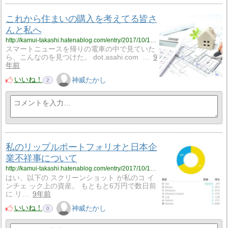
これから住まいの購入を考えてる皆さ
んと私へ
http://kamui-takashi.hatenablog.com/entry/2017/10/17/214639
スマートニュースを帰りの電車の中で見ていた
ら、こんなのを見つけた。 dot.asahi.com …
9
年前
いいね！
神威たかし
2
私のリップルポートフォリオと日本企
業不祥事について
http://kamui-takashi.hatenablog.com/entry/2017/10/19/213240
はい、以下の スクリーンショット が私のコ イ
ンチェ ック上の資産。 もともと6万円で数日前
に リ…
9年前
いいね！
神威たかし
0