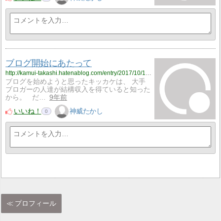
ブログ開始にあたって
http://kamui-takashi.hatenablog.com/entry/2017/10/15/024112
ブログを始めようと思ったキッカケは、 大手
ブロガーの人達が結構収入を得ていると知った
から。 だ…
9年前
いいね！
神威たかし
0
プロフィール