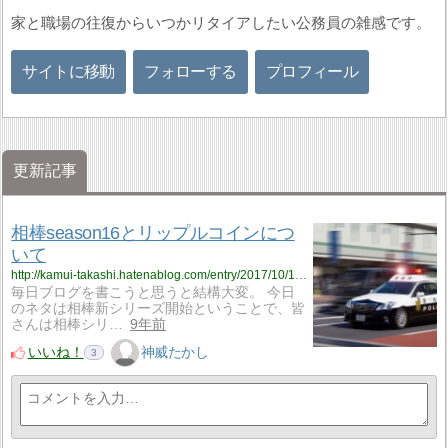
家と職場の往復からいつかリタイアしたい公務員の雑感です。
サイトに移動
フォローする
プロフィール
更新記事
相棒season16とリップルコインにつ
いて
http://kamui-takashi.hatenablog.com/entry/2017/10/18/225428
毎日ブログを書こうと思うと結構大変。 今日
のネタは相棒新シリーズ開始ということで、皆
さんは相棒シリ…
9年前
いいね！
神威たかし
3