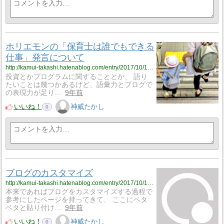
ホリエモンの「保育士は誰でもできる
仕事」発言について
http://kamui-takashi.hatenablog.com/entry/2017/10/16/212806
投資とかプログラムに関することとか、 語り
たいことは幾つかあるけど、語彙力とブログで
の表現力が足り…
9年前
いいね！
神威たかし
0
ブログのカスタマイズ
http://kamui-takashi.hatenablog.com/entry/2017/10/15/162412
本来であればブログをカスタマイズする過程で
参考にしたページを持ってきて、 ここにベタ
ベタと貼り付け…
9年前
いいね！
神威たかし
0