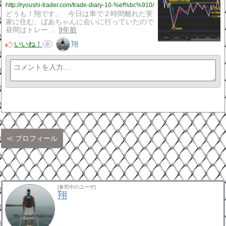
http://ryoushi-trader.com/trade-diary-10-%ef%bc%910/
どうも！翔です。 今日は車で２時間離れた実
家に住む、ばあちゃんに会いに行っていたので
昼間はトレー…
9年前
いいね！
翔
0
プロフィール
[参照中のユーザ]
翔