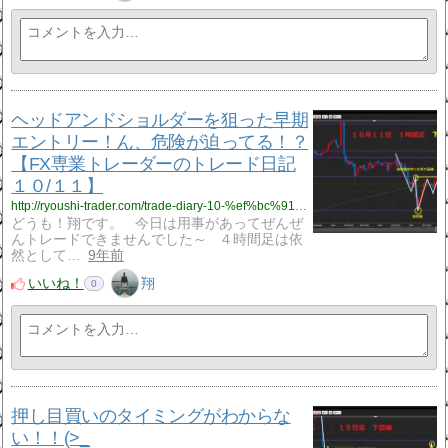
ヘッドアンドショルダーを狙った早期
エントリー！ん、危険が迫ってる！？
【FX専業トレーダーのトレード日記
１０/１１】
http://ryoushi-trader.com/trade-diary-10-%ef%bc%91%ef%bc%91/
どうも！翔です。 今日は用事があってぜんぜ
んトレードできませんでした～ ４時間足は依
然として…
9年前
いいね！
翔
0
押し目買いのタイミングがわからな
い！！(>_