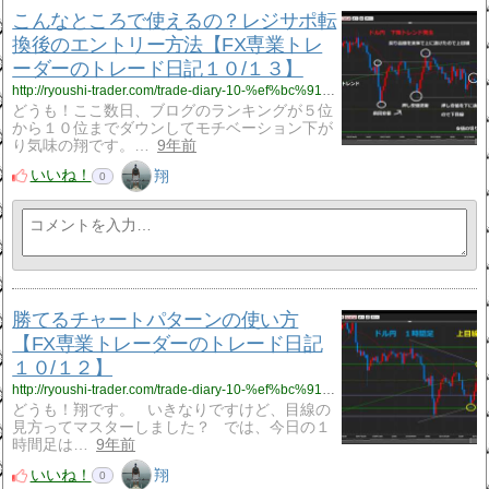
こんなところで使えるの？レジサポ転
換後のエントリー方法【FX専業トレ
ーダーのトレード日記１０/１３】
http://ryoushi-trader.com/trade-diary-10-%ef%bc%91%ef%bc%93/
どうも！ここ数日、ブログのランキングが５位
から１０位までダウンしてモチベーション下が
り気味の翔です。…
9年前
いいね！
翔
0
勝てるチャートパターンの使い方
【FX専業トレーダーのトレード日記
１０/１２】
http://ryoushi-trader.com/trade-diary-10-%ef%bc%91%ef%bc%92/
どうも！翔です。 いきなりですけど、目線の
見方ってマスターしました？ では、今日の１
時間足は…
9年前
いいね！
翔
0