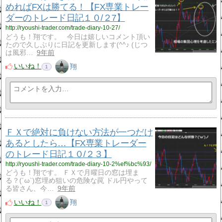
めればFXは勝てる！【FX専業トレー
ダーのトレード日記１０/２7】
http://ryoushi-trader.com/trade-diary-10-27/
どうも！翔です。 今日は嬉しいコメント頂い
たので久しぶりに日記を更新します(^^♪ (じつ
は風邪…
9年前
いいね！
翔
1
ＦＸで絶対に負けない方法が一つだけ
あるとしたら…【FX専業トレーダー
のトレード日記１０/２３】
http://ryoushi-trader.com/trade-diary-10-2%ef%bc%93/
どうも！翔です。 ＦＸで月曜日の窓は埋ま
る？(´ω`)窓埋め狙いの危険な罠 ドル円やって
る皆さん、今…
9年前
いいね！
翔
1