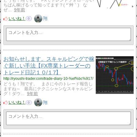
どうも！翔です。 FXでトレンドフォローがい
ちばん稼げるって知ってます？( *´艸｀) な
ぜ…
9年前
いいね！
翔
0
お知らせします。スキャルピングで稼
ぐ新しい手法【FX専業トレーダーの
トレード日記１０/１7】
http://ryoushi-trader.com/trade-diary-10-%ef%bc%917/
どうも！翔です。 まさに今のトレード報告し
ますね～ 最高にテクニシャンなスキャルピン
グ！ダウ…
9年前
いいね！
翔
0