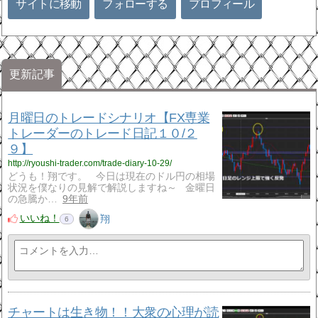
サイトに移動
フォローする
プロフィール
更新記事
月曜日のトレードシナリオ【FX専業
トレーダーのトレード日記１０/２
９】
http://ryoushi-trader.com/trade-diary-10-29/
どうも！翔です。 今日は現在のドル円の相場
状況を僕なりの見解で解説しますね～ 金曜日
の急騰か…
9年前
いいね！
翔
6
チャートは生き物！！大衆の心理が読