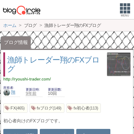
MENU
ホーム
ブログ
漁師トレーダー翔のFXブログ
ブログ情報
漁師トレーダー翔のFXブロ
グ
http://ryoushi-trader.com/
所有者
更新日時
更新回数
翔
9年前
10回
FX
fxブログ
fx初心者
465
149
113
初心者向けのFXブログです。