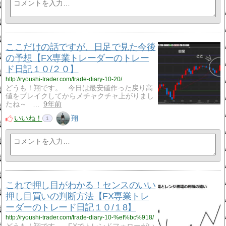
ここだけの話ですが、日足で見た今後
の予想【FX専業トレーダーのトレー
ド日記１０/２０】
http://ryoushi-trader.com/trade-diary-10-20/
どうも！翔です。 今日は最安値作った戻り高
値をブレイクしてからメチャクチャ上がりまし
たね～ …
9年前
いいね！
翔
1
これで押し目がわかる！センスのいい
押し目買いの判断方法【FX専業トレ
ーダーのトレード日記１０/１8】
http://ryoushi-trader.com/trade-diary-10-%ef%bc%918/