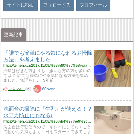
サイトに移動
フォローする
プロフィール
更新記事
「誰でも簡単にやる気になれるお掃除
方法」を考えました
https://teinen.xyz/2017/11/09/%e3%80%8c%e8%aa%b0%e3%81%a7%e3%82%82%e7%b0%a1%e5%8d%98%e3%81%ab%e3%82%84%e3%82%8b%e6%b0%97%e3%81%ab%e3%81%aa%e3%82%8c%e3%82%8b%e3%81%8a%e6%8e%83%e9%99%a4%e6%96%b9%e6%b3%95%e3%80%8d%e3%82%92%e8%80%83/
掃除は好きな方よりも、嫌いな方の方が多いの
では？ 誰でも簡単にやる気になる方法を集め
ました。無理をし…
9年前
いいね！
60over
2
洗面台の掃除に「牛乳」が使える！？
水アカ防止にもなる♪
https://teinen.xyz/2017/11/08/%e6%b4%97%e9%9d%a2%e5%8f%b0%e3%81%ae%e6%8e%83%e9%99%a4%e3%81%ab%e3%80%8c%e7%89%9b%e4%b9%b3%e3%80%8d%e3%81%8c%e4%bd%bf%e3%81%88%e3%82%8b%ef%bc%81%ef%bc%9f%e6%b0%b4%e3%82%a2%e3%82%ab%e9%98%b2%e6%ad%a2/
洗面台は毎朝使うので、キレイにしておくこと
で朝から気持ちよく１日をスタートできてしま