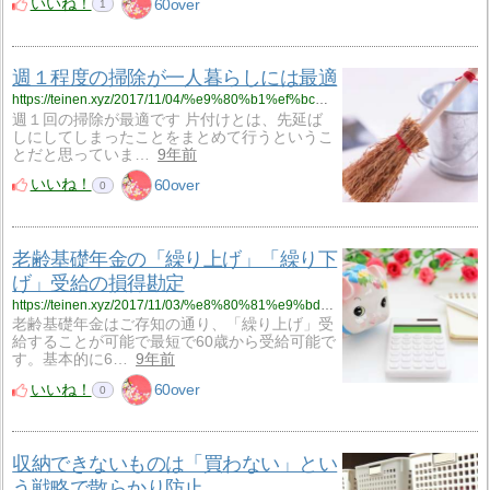
いいね！
60over
1
週１程度の掃除が一人暮らしには最適
https://teinen.xyz/2017/11/04/%e9%80%b1%ef%bc%91%e7%a8%8b%e5%ba%a6%e3%81%ae%e6%8e%83%e9%99%a4%e3%81%8c%e4%b8%80%e4%ba%ba%e6%9a%ae%e3%82%89%e3%81%97%e3%81%ab%e3%81%af%e6%9c%80%e9%81%a9/
週１回の掃除が最適です 片付けとは、先延ば
しにしてしまったことをまとめて行うというこ
とだと思っていま…
9年前
いいね！
60over
0
老齢基礎年金の「繰り上げ」「繰り下
げ」受給の損得勘定
https://teinen.xyz/2017/11/03/%e8%80%81%e9%bd%a2%e5%9f%ba%e7%a4%8e%e5%b9%b4%e9%87%91%e3%81%ae%e3%80%8c%e7%b9%b0%e3%82%8a%e4%b8%8a%e3%81%92%e3%80%8d%e3%80%8c%e7%b9%b0%e3%82%8a%e4%b8%8b%e3%81%92%e3%80%8d%e5%8f%97%e7%b5%a6%e3%81%ae/
老齢基礎年金はご存知の通り、「繰り上げ」受
給することが可能で最短で60歳から受給可能で
す。基本的に6…
9年前
いいね！
60over
0
収納できないものは「買わない」とい
う戦略で散らかり防止