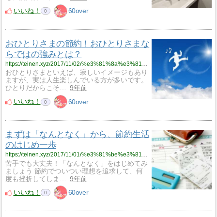
いいね！
60over
0
おひとりさまの節約！おひとりさまな
らではの強みとは？
https://teinen.xyz/2017/11/02/%e3%81%8a%e3%81%b2%e3%81%a8%e3%82%8a%e3%81%95%e3%81%be%e3%81%ae%e7%af%80%e7%b4%84%ef%bc%81%e3%81%8a%e3%81%b2%e3%81%a8%e3%82%8a%e3%81%95%e3%81%be%e3%81%aa%e3%82%89%e3%81%a7%e3%81%af%e3%81%ae%e5%bc%b7/
おひとりさまといえば、寂しいイメージもあり
ますが、実は人生楽しんでいる方が多いです。
ひとりだからこそ…
9年前
いいね！
60over
0
まずは「なんとなく」から、節約生活
のはじめ一歩
https://teinen.xyz/2017/11/01/%e3%81%be%e3%81%9a%e3%81%af%e3%80%8c%e3%81%aa%e3%82%93%e3%81%a8%e3%81%aa%e3%81%8f%e3%80%8d%e3%81%8b%e3%82%89%e3%80%81%e7%af%80%e7%b4%84%e7%94%9f%e6%b4%bb%e3%81%ae%e3%81%af%e3%81%98%e3%82%81%e4%b8%80/
苦手でも大丈夫！「なんとなく」をはじめてみ
ましょう 節約でついつい理想を追求して、何
度も挫折してしま…
9年前
いいね！
60over
0