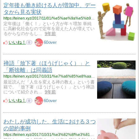
定年後も働き続ける人が増加中、デー
タから見る実状
https://teinen.xyz/2017/11/01/%e5%ae%9a%e5%b9%b4%e5%be%8c%e3%82%82%e5%83%8d%e3%81%8d%e7%b6%9a%e3%81%91%e3%82%8b%e4%ba%ba%e3%81%8c%e5%a2%97%e5%8a%a0%e4%b8%ad%e3%80%81%e3%83%87%e3%83%bc%e3%82%bf%e3%81%8b%e3%82%89%e8%a6%8b%e3%82%8b/
定年後は「働く！」という方が年々増加 単純
に高齢化社会なので定年を迎えた人が増えてい
るからなのかもし…
9年前
いいね！
60over
0
禅語「放下著（ほうげじゃく）」と
「断捨離」は同義語
https://teinen.xyz/2017/10/31/%e7%a6%85%e8%aa%9e%e3%80%8c%e6%94%be%e4%b8%8b%e8%91%97%ef%bc%88%e3%81%bb%e3%81%86%e3%81%92%e3%81%98%e3%82%83%e3%81%8f%ef%bc%89%e3%80%8d%e3%81%a8%e3%80%8c%e6%96%ad%e6%8d%a8%e9%9b%a2%e3%80%8d%e3%81%af/
最近読んだ『人生を変える禅の教え』という書
籍で、「放下著（ほうげじゃく）」という禅語
について紹介され…
9年前
いいね！
60over
0
わたしが成功した、生活における３つ
の節約事例
https://teinen.xyz/2017/10/31/%e3%82%8f%e3%81%9f%e3%81%97%e3%81%8c%e6%88%90%e5%8a%9f%e3%81%97%e3%81%9f%e3%80%81%e7%94%9f%e6%b4%bb%e3%81%ab%e3%81%8a%e3%81%91%e3%82%8b%ef%bc%93%e3%81%a4%e3%81%ae%e7%af%80%e7%b4%84%e4%ba%8b%e4%be%8b/