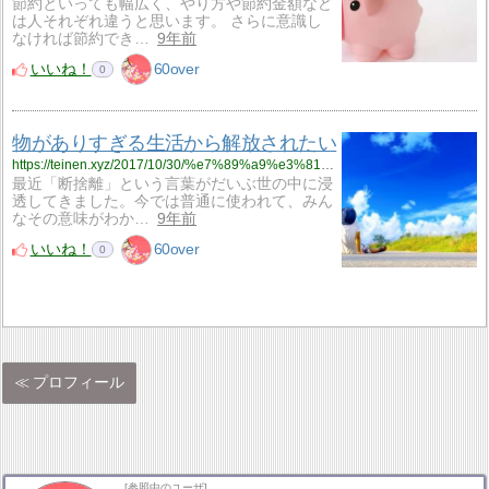
節約といっても幅広く、やり方や節約金額など
は人それぞれ違うと思います。 さらに意識し
なければ節約でき…
9年前
いいね！
60over
0
物がありすぎる生活から解放されたい
https://teinen.xyz/2017/10/30/%e7%89%a9%e3%81%8c%e3%81%82%e3%82%8a%e3%81%99%e3%81%8e%e3%82%8b%e7%94%9f%e6%b4%bb%e3%81%8b%e3%82%89%e8%a7%a3%e6%94%be%e3%81%95%e3%82%8c%e3%81%9f%e3%81%84/
最近「断捨離」という言葉がだいぶ世の中に浸
透してきました。今では普通に使われて、みん
なその意味がわか…
9年前
いいね！
60over
0
プロフィール
[参照中のユーザ]