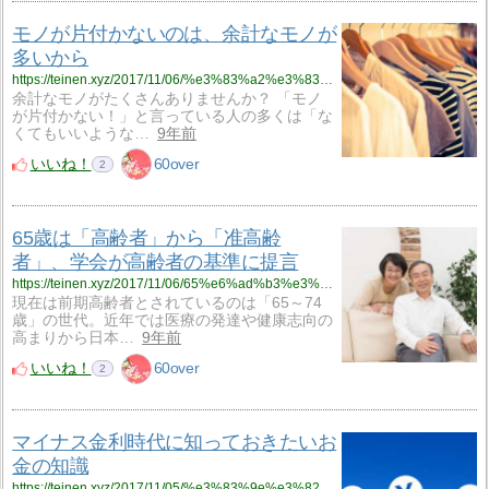
モノが片付かないのは、余計なモノが
多いから
https://teinen.xyz/2017/11/06/%e3%83%a2%e3%83%8e%e3%81%8c%e7%89%87%e4%bb%98%e3%81%8b%e3%81%aa%e3%81%84%e3%81%ae%e3%81%af%e3%80%81%e4%bd%99%e8%a8%88%e3%81%aa%e3%83%a2%e3%83%8e%e3%81%8c%e5%a4%9a%e3%81%84%e3%81%8b%e3%82%89/
余計なモノがたくさんありませんか？ 「モノ
が片付かない！」と言っている人の多くは「な
くてもいいような…
9年前
いいね！
60over
2
65歳は「高齢者」から「准高齢
者」、学会が高齢者の基準に提言
https://teinen.xyz/2017/11/06/65%e6%ad%b3%e3%81%af%e3%80%8c%e9%ab%98%e9%bd%a2%e8%80%85%e3%80%8d%e3%81%8b%e3%82%89%e3%80%8c%e5%87%86%e9%ab%98%e9%bd%a2%e8%80%85%e3%80%8d%e3%80%81%e5%ad%a6%e4%bc%9a%e3%81%8c%e9%ab%98%e9%bd%a2%e8%80%85/
現在は前期高齢者とされているのは「65～74
歳」の世代。近年では医療の発達や健康志向の
高まりから日本…
9年前
いいね！
60over
2
マイナス金利時代に知っておきたいお
金の知識
https://teinen.xyz/2017/11/05/%e3%83%9e%e3%82%a4%e3%83%8a%e3%82%b9%e9%87%91%e5%88%a9%e6%99%82%e4%bb%a3%e3%81%ab%e7%9f%a5%e3%81%a3%e3%81%a6%e3%81%8a%e3%81%8d%e3%81%9f%e3%81%84%e3%81%8a%e9%87%91%e3%81%ae%e7%9f%a5%e8%ad%98/