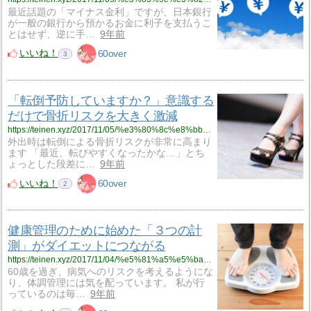
最近話題の「マイナス金利」ですが、日本銀行
が一般の銀行から預かるお金に利子を支払うこ
とはせず、逆に手…
9年前
いいね！
60over
3
「転倒予防していますか？」意識する
だけで骨折リスクを大きく激減
https://teinen.xyz/2017/11/05/%e3%80%8c%e8%bb%a2%e5%80%92%e4%ba%88%e9%98%b2%e3%81%97%e3%81%a6%e3%81%84%e3%81%be%e3%81%99%e3%81%8b%ef%bc%9f%e3%80%8d%e6%84%8f%e8%ad%98%e3%81%99%e3%82%8b%e3%81%a0%e3%81%91%e3%81%a7%e9%aa%a8%e6%8a%98/
外出時は転倒による骨折リスクが非常に高まり
ます 「最近、転びやすくなったかな…」とち
ょっとした段差に…
9年前
いいね！
60over
2
健康管理のために始めた「３つの計
測」がダイエットにつながる
https://teinen.xyz/2017/11/04/%e5%81%a5%e5%ba%b7%e7%ae%a1%e7%90%86%e3%81%ae%e3%81%9f%e3%82%81%e3%81%ab%e5%a7%8b%e3%82%81%e3%81%9f%e3%80%8c%ef%bc%93%e3%81%a4%e3%81%ae%e8%a8%88%e6%b8%ac%e3%80%8d%e3%81%8c%e3%83%80%e3%82%a4%e3%82%a8/
60歳を過ぎ、病気へのリスクを考えるようにな
り、体調管理には気を配っています。 私が行
っているのは毎…
9年前