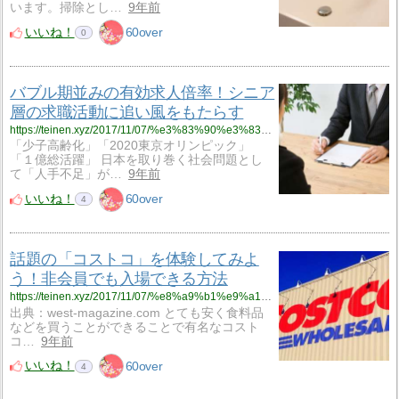
います。掃除とし…
9年前
いいね！
60over
0
バブル期並みの有効求人倍率！シニア
層の求職活動に追い風をもたらす
https://teinen.xyz/2017/11/07/%e3%83%90%e3%83%96%e3%83%ab%e6%9c%9f%e4%b8%a6%e3%81%bf%e3%81%ae%e6%9c%89%e5%8a%b9%e6%b1%82%e4%ba%ba%e5%80%8d%e7%8e%87%ef%bc%81%e3%82%b7%e3%83%8b%e3%82%a2%e5%b1%a4%e3%81%ae%e6%b1%82%e8%81%b7%e6%b4%bb/
「少子高齢化」「2020東京オリンピック」
「１億総活躍」 日本を取り巻く社会問題とし
て「人手不足」が…
9年前
いいね！
60over
4
話題の「コストコ」を体験してみよ
う！非会員でも入場できる方法
https://teinen.xyz/2017/11/07/%e8%a9%b1%e9%a1%8c%e3%81%ae%e3%80%8c%e3%82%b3%e3%82%b9%e3%83%88%e3%82%b3%e3%80%8d%e3%82%92%e4%bd%93%e9%a8%93%e3%81%97%e3%81%a6%e3%81%bf%e3%82%88%e3%81%86%ef%bc%81%e9%9d%9e%e4%bc%9a%e5%93%a1%e3%81%a7/
出典：west-magazine.com とても安く食料品
などを買うことができることで有名なコスト
コ…
9年前
いいね！
60over
4