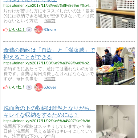
https://teinen.xyz/2017/11/03/%e5%8f%8e%e7%b4%8d%e3%81%a7%e3%81%8d%e3%81%aa%e3%81%84%e3%82%82%e3%81%ae%e3%81%af%e3%80%8c%e8%b2%b7%e3%82%8f%e3%81%aa%e3%81%84%e3%80%8d%e3%81%a8%e3%81%84%e3%81%86%e6%88%a6%e7%95%a5%e3%81%a7%e6%95%a3/
片付けが苦手な方にオススメしたいのは「基本
的には収納できる場所が想像できないモノは買
わないという方法…
9年前
いいね！
60over
0
食費の節約は「自炊」と「満腹感」で
抑えることができる
https://teinen.xyz/2017/11/03/%e9%a3%9f%e8%b2%bb%e3%81%ae%e7%af%80%e7%b4%84%e3%81%af%e3%80%8c%e8%87%aa%e7%82%8a%e3%80%8d%e3%81%a8%e3%80%8c%e6%ba%80%e8%85%b9%e6%84%9f%e3%80%8d%e3%81%a7%e6%8a%91%e3%81%88%e3%82%8b%e3%81%93%e3%81%a8/
節約するにあたって、避けては通れないのが食
費です。食費は毎日消費しなければならないで
すが、毎日食事を…
9年前
いいね！
60over
0
洗面所の下の収納は雑然となりがち、
キレイな収納をするためには？
https://teinen.xyz/2017/11/02/%e6%b4%97%e9%9d%a2%e6%89%80%e3%81%ae%e4%b8%8b%e3%81%ae%e5%8f%8e%e7%b4%8d%e3%81%af%e9%9b%91%e7%84%b6%e3%81%a8%e3%81%aa%e3%82%8a%e3%81%8c%e3%81%a1%e3%80%81%e3%82%ad%e3%83%ac%e3%82%a4%e3%81%aa%e5%8f%8e/
洗面所下の収納はスッキリしていますか？ 毎
日使う洗面所、見える部分はキレイにしていて
も、洗面所の下の…
9年前