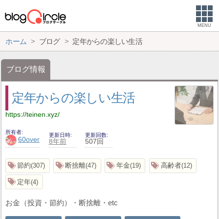
MENU
ホーム
ブログ
定年からの楽しい生活
ブログ情報
定年からの楽しい生活
https://teinen.xyz/
所有者
更新日時
更新回数
60over
8年前
507回
節約
断捨離
年金
高齢者
307
47
19
12
定年
4
お金（投資・節約）・断捨離・etc