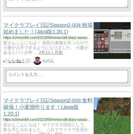
マイクラプレイ日記Season2-004 牧場
始めました！(Java版1.20.1)
https://chinon69.com/2023/09/minecraft-diary-season2-004/
皆さんこんにちは！ 前回小麦畑を作ったので
小麦が入手できるようになりました。 小麦が
あるとパンが作…
2年11ヶ月前
いいね！
ちのん
0
マイクラプレイ日記Season2-003 食料
確保！小麦畑作ります！(Java版
1.20.1)
https://chinon69.com/2023/09/minecraft-diary-season2-003/
皆さんこんにちは！ マイクラ２回目にして、
鉄も手に入れました。 これでマイクラ生活が