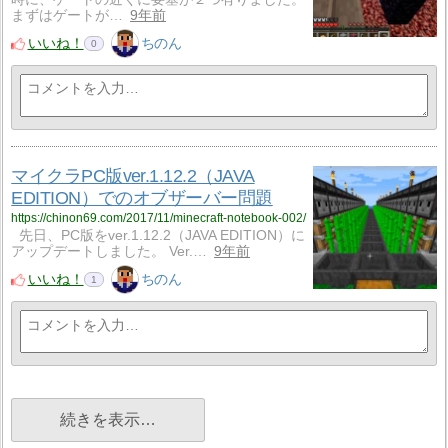
まずはゲートが…
9年前
いいね！
ちのん
0
マイクラPC版ver.1.12.2（JAVA
EDITION）でのオブザーバー問題
https://chinon69.com/2017/11/minecraft-notebook-002/
先日、PC版をver.1.12.2（JAVA EDITION）に
アップデートしました。 Ver.…
9年前
いいね！
ちのん
1
続きを表示…