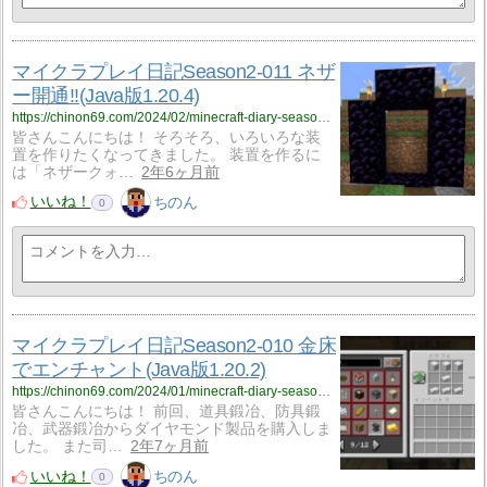
マイクラプレイ日記Season2-011 ネザ
ー開通!!(Java版1.20.4)
https://chinon69.com/2024/02/minecraft-diary-season2-011/
皆さんこんにちは！ そろそろ、いろいろな装
置を作りたくなってきました。 装置を作るに
は「ネザークォ…
2年6ヶ月前
いいね！
ちのん
0
マイクラプレイ日記Season2-010 金床
でエンチャント(Java版1.20.2)
https://chinon69.com/2024/01/minecraft-diary-season2-010/
皆さんこんにちは！ 前回、道具鍛冶、防具鍛
冶、武器鍛冶からダイヤモンド製品を購入しま
した。 また司…
2年7ヶ月前
いいね！
ちのん
0