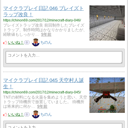
マイクラプレイ日記 046 ブレイズト
ラップ改良！
https://chinon69.com/2017/12/minecraft-diary-046/
ブレイズトラップ改良 前回制作したブレイズ
トラップ、制作時間はかなりかかりましたが、
経験値もしっかり…
9年前
いいね！
ちのん
0
マイクラプレイ日記 045 天空村人誕
生！
https://chinon69.com/2017/12/minecraft-diary-045/
TNTの材料になる火薬を集めようと思い、天空
トラップ待機所で放置していました。 待機所
は将来的に何か…
9年前
いいね！
ちのん
0