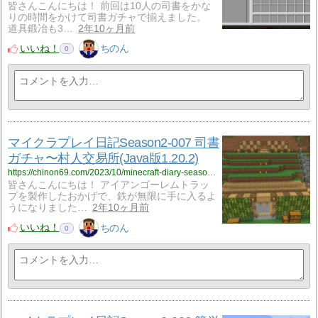
皆さんこんにちは！ 前回は10人の司書をかな
りの時間をかけて司書ガチャで揃えました。
道具鍛冶も3…
2年10ヶ月前
いいね！
ちのん
0
マイクラプレイ日記Season2-007 司書
ガチャ〜村人交易所(Java版1.20.2)
https://chinon69.com/2023/10/minecraft-diary-season2-007/
皆さんこんにちは！ アイアンゴーレムトラッ
プを製作したおかげで、鉄が無限に手に入るよ
うになりました…
2年10ヶ月前
いいね！
ちのん
0