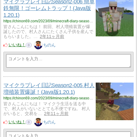
マイクラプレイ日記Season2-006 簡単
鉄無限！ゴーレムトラップ！(Java版
1.20.1)
https://chinon69.com/2023/09/minecraft-diary-season2-006/
皆さんこんにちは！ 前回、村人増殖装置が爆
誕したので、村人さんにたくさん子供を産んで
もらいました。…
2年11ヶ月前
いいね！
ちのん
0
マイクラプレイ日記Season2-005 村人
増殖装置爆誕！(Java版1.20.1)
https://chinon69.com/2023/09/minecraft-diary-season2-005/
皆さんこんにちは！ マイクラ生活を送る中
で、村人がいないととても不便ですね。 村人
がいると、交易を…
2年11ヶ月前
いいね！
ちのん
0