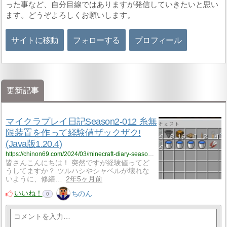
った事など、自分目線ではありますが発信していきたいと思い
ます。どうぞよろしくお願いします。
サイトに移動
フォローする
プロフィール
更新記事
マイクラプレイ日記Season2-012 糸無
限装置を作って経験値ザックザク!
(Java版1.20.4)
https://chinon69.com/2024/03/minecraft-diary-season2-012/
皆さんこんにちは！ 突然ですが経験値ってど
うしてますか？ ツルハシやシャベルが壊れな
いように、修繕…
2年5ヶ月前
いいね！
ちのん
0