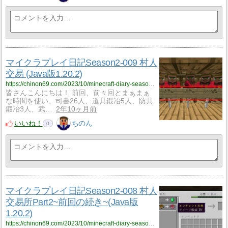
マイクラプレイ日記Season2-009 村人
交易 (Java版1.20.2)
https://chinon69.com/2023/10/minecraft-diary-season2-009/
皆さんこんにちは！ 前回、前々回とまぁまぁ
な時間を使い、司書26人、道具鍛冶5人、防具
鍛冶3人、武…
2年10ヶ月前
いいね！
ちのん
0
マイクラプレイ日記Season2-008 村人
交易所Part2~前回の続き~(Java版
1.20.2)
https://chinon69.com/2023/10/minecraft-diary-season2-008/