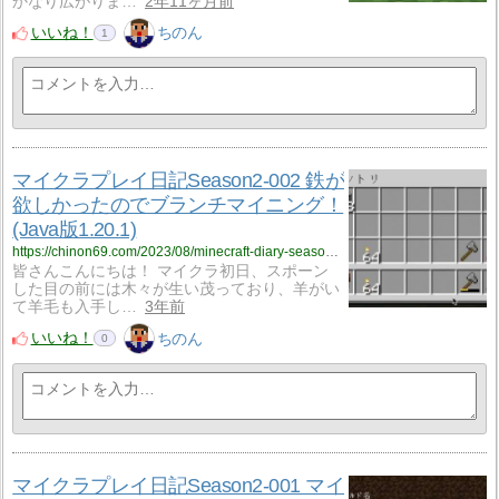
かなり広がりま…
2年11ヶ月前
いいね！
ちのん
1
マイクラプレイ日記Season2-002 鉄が
欲しかったのでブランチマイニング！
(Java版1.20.1)
https://chinon69.com/2023/08/minecraft-diary-season2-002/
皆さんこんにちは！ マイクラ初日、スポーン
した目の前には木々が生い茂っており、羊がい
て羊毛も入手し…
3年前
いいね！
ちのん
0
マイクラプレイ日記Season2-001 マイ