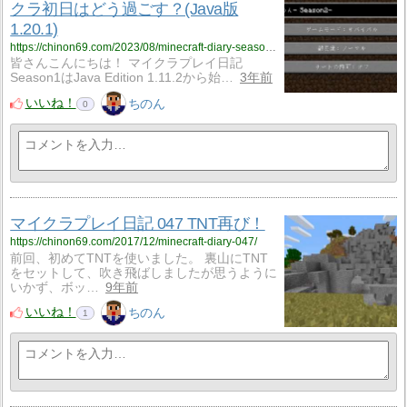
クラ初日はどう過ごす？(Java版
1.20.1)
https://chinon69.com/2023/08/minecraft-diary-season2-001/
皆さんこんにちは！ マイクラプレイ日記
Season1はJava Edition 1.11.2から始…
3年前
いいね！
ちのん
0
マイクラプレイ日記 047 TNT再び！
https://chinon69.com/2017/12/minecraft-diary-047/
前回、初めてTNTを使いました。 裏山にTNT
をセットして、吹き飛ばしましたが思うように
いかず、ボッ…
9年前
いいね！
ちのん
1