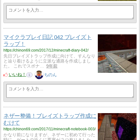
マイクラプレイ日記 042 ブレイズト
ラップ！
https://chinon69.com/2017/12/minecraft-diary-042/
先日ブレイズトラップ作成に向けて、すんなり
と辿り着けるように立派な通路を作成しまし
た。 これでスポナ…
9年前
いいね！
ちのん
1
ネザー整備！ブレイズトラップ作成に
むけて
https://chinon69.com/2017/11/minecraft-notebook-003/
かなり前になりますが、ネザーに初めて行った
時に、ゲートの近くに要塞が２つ有りました。