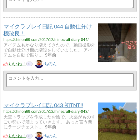
マイクラプレイ日記 044 自動仕分け
機改良！
https://chinon69.com/2017/12/minecraft-diary-044/
アイテムもかなり増えてきたので、動画撮影外
で自動仕分け機の増設をしていました。 アイ
テムを自動で振り…
9年前
いいね！
ちのん
0
マイクラプレイ日記 043 初TNT!!
https://chinon69.com/2017/12/minecraft-diary-043/
天空トラップを作成したお陰で、火薬がものす
ごい勢いで溜まっていきます。 あっと言う間
にラージチェスト…
9年前
いいね！
ちのん
0