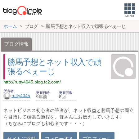
MENU
ホーム
ブログ
勝馬予想とネット収入で頑張るぺぇーじ
ブログ情報
勝馬予想とネット収入で頑
張るぺぇーじ
http://rutty4045.blog.fc2.com/
所有者
更新日時
更新回数
rutty4045
9年前
8回
ネットビジネス初心者の筆者が、ネット収益と勝馬予想の両立
を目指して頑張る過程を、皆さんにお伝えしていきます。
（ちなみにブログも初心者です・・・）
サイトに移動
フォローする
プロフィール