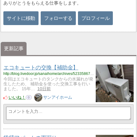
ありがとうをもらえる仕事をします。
サイトに移動
フォローする
プロフィール
更新記事
エコキュートの交換【補助金】
http://blog.livedoor.jp/sanaihome/archives/52335867.html
今回はエコキュートのタンクからの水漏れが発
生したため、 補助金を使った交換工事を行い
ました。 15年…
10日前
いいね！
サンアイホーム
0