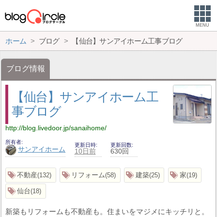
MENU
ホーム
ブログ
【仙台】サンアイホーム工事ブログ
ブログ情報
【仙台】サンアイホーム工
事ブログ
http://blog.livedoor.jp/sanaihome/
所有者
更新日時
更新回数
サンアイホーム
10日前
630回
不動産
リフォーム
建築
家
132
58
25
19
仙台
18
新築もリフォームも不動産も。住まいをマジメにキッチリと。