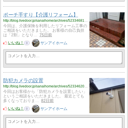
ポーチ手すり【介護リフォーム】
http://blog.livedoor.jp/sanaihome/archives/52334681.html
今回は、介護保険を利用したリフォーム工事の
ご相談をいただきました。 お客様の自己負担
は「2割」となり…
75日前
いいね！
サンアイホーム
0
防犯カメラの設置
http://blog.livedoor.jp/sanaihome/archives/52334620.html
今回はお客様から「防犯カメラを設置したい」
というご相談をいただきました。 最近とても
多くなっておりま…
82日前
いいね！
サンアイホーム
0