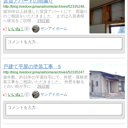
賃貸アパートの雨漏り
http://blog.livedoor.jp/sanaihome/archives/52335248.html
築30年以上経過した賃貸アパートにて、雨漏り
のご相談をいただきました。 まずは入居者様
へ状況をご説明…
19日前
いいね！
サンアイホーム
0
戸建て平屋の塗装工事 5
http://blog.livedoor.jp/sanaihome/archives/52335247.html
築年数、約15年の平屋住宅にて、外壁・屋根塗
装工事をご相談いただきました。 外壁を触る
と白い粉が手に…
26日前
いいね！
サンアイホーム
1