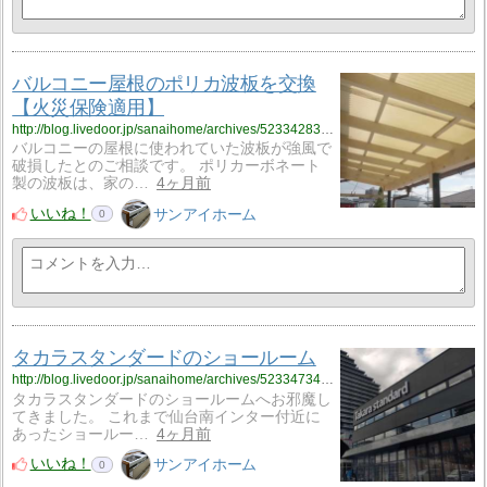
バルコニー屋根のポリカ波板を交換
【火災保険適用】
http://blog.livedoor.jp/sanaihome/archives/52334283.html
バルコニーの屋根に使われていた波板が強風で
破損したとのご相談です。 ポリカーボネート
製の波板は、家の…
4ヶ月前
いいね！
サンアイホーム
0
タカラスタンダードのショールーム
http://blog.livedoor.jp/sanaihome/archives/52334734.html
タカラスタンダードのショールームへお邪魔し
てきました。 これまで仙台南インター付近に
あったショールー…
4ヶ月前
いいね！
サンアイホーム
0