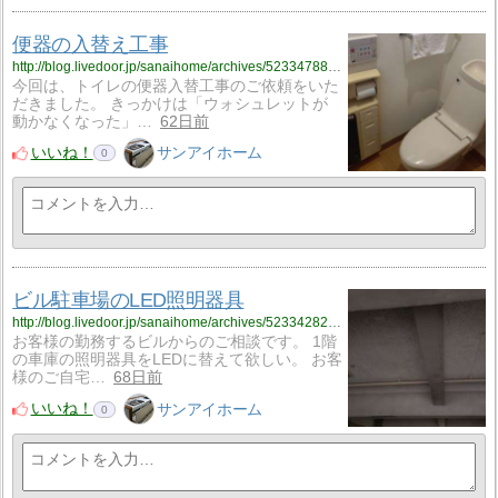
便器の入替え工事
http://blog.livedoor.jp/sanaihome/archives/52334788.html
今回は、トイレの便器入替工事のご依頼をいた
だきました。 きっかけは「ウォシュレットが
動かなくなった」…
62日前
いいね！
サンアイホーム
0
ビル駐車場のLED照明器具
http://blog.livedoor.jp/sanaihome/archives/52334282.html
お客様の勤務するビルからのご相談です。 1階
の車庫の照明器具をLEDに替えて欲しい。 お客
様のご自宅…
68日前
いいね！
サンアイホーム
0