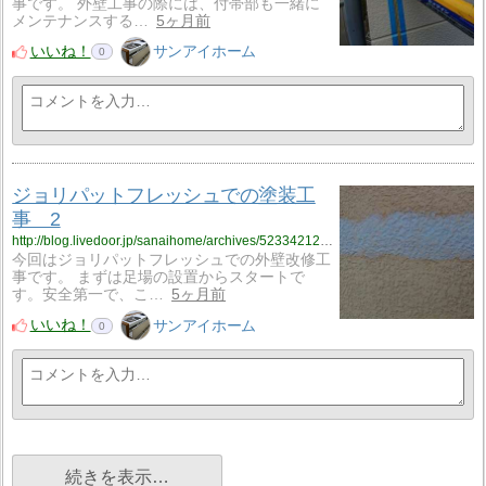
事です。 外壁工事の際には、付帯部も一緒に
メンテナンスする…
5ヶ月前
いいね！
サンアイホーム
0
ジョリパットフレッシュでの塗装工
事 2
http://blog.livedoor.jp/sanaihome/archives/52334212.html
今回はジョリパットフレッシュでの外壁改修工
事です。 まずは足場の設置からスタートで
す。安全第一で、こ…
5ヶ月前
いいね！
サンアイホーム
0
続きを表示…