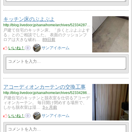
キッチン床のぶよぶよ
http://blog.livedoor.jp/sanaihome/archives/52334287.html
戸建て住宅のキッチン床。「歩くとぶよぶよす
る」とのご相談でした。 表面のクッションフ
ロアは大きな破れ…
89日前
いいね！
サンアイホーム
0
アコーディオンカーテンの交換工事
http://blog.livedoor.jp/sanaihome/archives/52334286.html
戸建住宅のキッチンと脱衣室を仕切るアコーデ
ィオンカーテン。 毎日開け閉めする場所で、
しかも脱衣室は湿…
3ヶ月前
いいね！
サンアイホーム
0