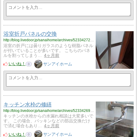
浴室折戸パネルの交換
http://blog.livedoor.jp/sanaihome/archives/52334272.html
浴室の折戸には曇りガラスのような樹脂パネル
が付いていることが多いです。 こちらのパネ
ルを割ってしまう…
4ヶ月前
いいね！
サンアイホーム
0
キッチン水栓の修繕
http://blog.livedoor.jp/sanaihome/archives/52334269.html
キッチンの水栓からの水漏れ相談は大変多いで
す。 この場合、パッキンなどの部品交換だけ
で済む場合もあり…
4ヶ月前
いいね！
サンアイホーム
0