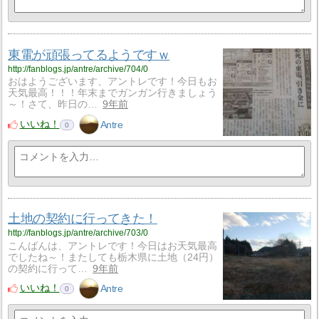
東電が頑張ってるようですｗ
http://fanblogs.jp/antre/archive/704/0
おはようございます、アントレです！今日もお
天気最高！！！年末までガンガン行きましょう
～！さて、昨日の…
9年前
いいね！
Antre
0
土地の契約に行ってきた！
http://fanblogs.jp/antre/archive/703/0
こんばんは、アントレです！今日はお天気最高
でしたね～！またしても栃木県に土地（24円）
の契約に行って…
9年前
いいね！
Antre
0