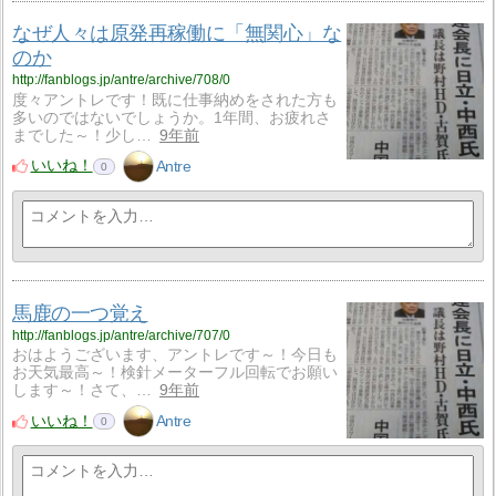
なぜ人々は原発再稼働に「無関心」な
のか
http://fanblogs.jp/antre/archive/708/0
度々アントレです！既に仕事納めをされた方も
多いのではないでしょうか。1年間、お疲れさ
までした～！少し…
9年前
いいね！
Antre
0
馬鹿の一つ覚え
http://fanblogs.jp/antre/archive/707/0
おはようございます、アントレです～！今日も
お天気最高～！検針メーターフル回転でお願い
します～！さて、…
9年前
いいね！
Antre
0