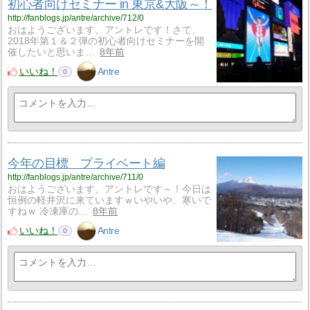
初心者向けセミナー in 東京&大阪～！
http://fanblogs.jp/antre/archive/712/0
おはようございます、アントレです！さて、
2018年第１＆２弾の初心者向けセミナーを開
催したいと思いま…
8年前
いいね！
Antre
0
今年の目標 プライベート編
http://fanblogs.jp/antre/archive/711/0
おはようございます、アントレです～！今日は
恒例の軽井沢に来ていますｗいやいや、寒いで
すねｗ 冷凍庫の…
8年前
いいね！
Antre
0