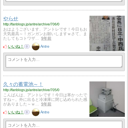
やらせ
http://fanblogs.jp/antre/archive/706/0
おはようございます、アントレです！今日もお
天気最高～！ガンガンお願いしますｗさて、ま
たしてもコトワザ…
9年前
いいね！
Antre
0
久々の蓄電池～！
http://fanblogs.jp/antre/archive/705/0
こんばんは、アントレです！今日は寒かったで
すね～。外に出ると冷凍庫に閉じ込められた感
がありました～ｗ…
9年前
いいね！
Antre
0