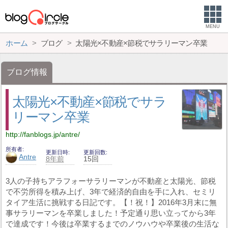
MENU
ホーム
ブログ
太陽光×不動産×節税でサラリーマン卒業
ブログ情報
太陽光×不動産×節税でサラ
リーマン卒業
http://fanblogs.jp/antre/
所有者
更新日時
更新回数
Antre
8年前
15回
3人の子持ちアラフォーサラリーマンが不動産と太陽光、節税
で不労所得を積み上げ、3年で経済的自由を手に入れ、セミリ
タイア生活に挑戦する日記です。【！祝！】2016年3月末に無
事サラリーマンを卒業しました！予定通り思い立ってから3年
で達成です！今後は卒業するまでのノウハウや卒業後の生活な