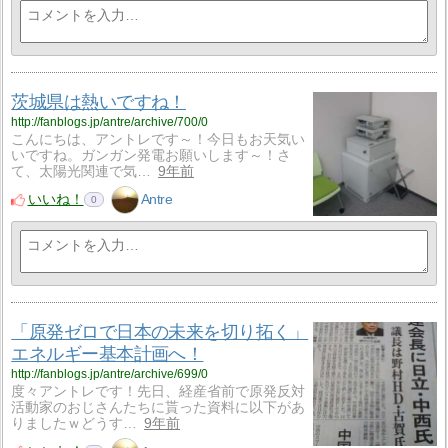
茨城県は熱いですね！
http://fanblogs.jp/antre/archive/700/0
こんにちは、アントレです～！今日もお天気い
いですね。ガンガン発電お願いします～！さ
て、太陽光関連で気…
9年前
いいね！
Antre
0
「原発ゼロで日本の未来を切り拓く」
エネルギー基本計画へ！
http://fanblogs.jp/antre/archive/699/0
度々アントレです！先日、経産省前で原発反対
活動家のおじさんたちに貰った資料に以下があ
りましたｗどうす…
9年前