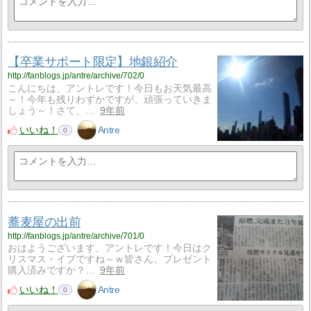
【卒業サポート限定】地銀紹介
http://fanblogs.jp/antre/archive/702/0
こんにちは、アントレです！今日もお天気最高
～！今年も残りわずかですが、頑張っていきま
しょう～！さて、…
9年前
いいね！
Antre
0
蕎麦屋の出前
http://fanblogs.jp/antre/archive/701/0
おはようございます、アントレです！今日はク
リスマス・イブですね～ｗ皆さん、プレゼント
購入済みですか？…
9年前
いいね！
Antre
0