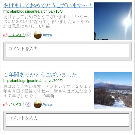
あけましておめでとうございます～！
http://fanblogs.jp/antre/archive/710/0
あけましておめでとうございます～！いやー、
ついに2018年になってしまいましたｗ一年の
計は元旦にあり…
8年前
いいね！
Antre
0
１年間ありがとうございました
http://fanblogs.jp/antre/archive/709/0
おはようございます、アントレです！２０１７
年も今日で最後ですね～。皆さんはどんな２０
１７年でしたでし…
9年前
いいね！
Antre
0