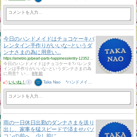
今日のハンドメイドはチョコケーキバ
レンタイン手作りがいいな~というダ
ンナさまの為に用意い...
https://ameblo.jp/pearl-parts-happiness/entry-12352800111.html
今日のハンドメイドはチョコケーキ?バレンタ
インは手作りがいいな~というダンナさまの為
に用意? い…
8年前
いいね！
Taka Nao *ハンドメイドアクセサリーNao*
1
雨の一日休日出勤のダンナさまを送り
出し、家事を猛スピードで済ませパソ
コンの前へ。少し前に...