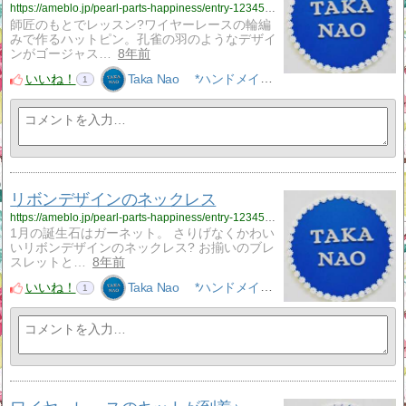
https://ameblo.jp/pearl-parts-happiness/entry-12345981581.html
師匠のもとでレッスン?ワイヤーレースの輪編
みで作るハットピン。孔雀の羽のようなデザイ
ンがゴージャス…
8年前
いいね！
Taka Nao *ハンドメイドアクセサリーNao*
1
リボンデザインのネックレス
https://ameblo.jp/pearl-parts-happiness/entry-12345407807.html
1月の誕生石はガーネット。 さりげなくかわい
いリボンデザインのネックレス? お揃いのブレ
スレットと…
8年前
いいね！
Taka Nao *ハンドメイドアクセサリーNao*
1