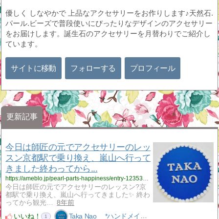
優しく しなやかで 上品なアクセサリーをお作りします♪天然石.
パール.ビーズで普段使いにぴったりなデザインのアクセサリー
をお届けします。誕生石のアクセサリーを月替わりでご紹介し
ています。
サイトに移動
フォローする
プロフィール
更新記事
今日は師匠の元でアクセサリーのレッ
スン京都駅で乗り換え、嵐山へ行って
きました終わってから...
https://ameblo.jp/pearl-parts-happiness/entry-12353322230.html
今日は師匠の元でアクセサリーのレッスン?京
都駅で乗り換え、嵐山へ行ってきました✨ 終わ
ってから観光…
8年前
いいね！
Taka Nao *ハンドメイドアクセサリーNao*
1