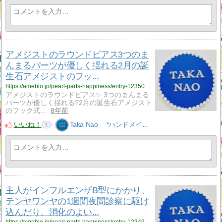
アメジストのラウンドピアス3つのま
んまるパーツが優しく揺れる2月の誕
生石アメジストのフッ...
https://ameblo.jp/pearl-parts-happiness/entry-12350056014.html
アメジストのラウンドピアス✨ 3つのまんまる
パーツが優しく揺れる?2月の誕生石アメジスト
のフック式…
8年前
いいね！
Taka Nao *ハンドメイドアクセサリーNao*
1
主人がインフルエンザB型にかかり、
テンヤワンヤの1週間夜間診察に駆け
込んだり、消化のよい...
https://ameblo.jp/pearl-parts-happiness/entry-12349781680.html