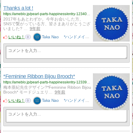
Thanks a lot !
https://ameblo.jp/pearl-parts-happiness/entry-12340679422.html
2017年もあとわずか。今年お会いした方、
SNSで繋がっている方、皆さまありがとうござ
いました? …
9年前
いいね！
Taka Nao *ハンドメイドアクセサリーNao*
0
*Feminine Ribbon Bijou Brooch*
https://ameblo.jp/pearl-parts-happiness/entry-12339800847.html
梅本亜紀先生デザイン?*Feminine Ribbon Bijou
Brooch* モードジュエリ…
9年前
いいね！
Taka Nao *ハンドメイドアクセサリーNao*
0