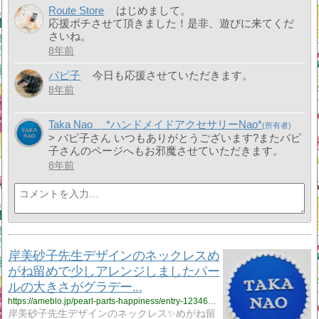
Route Store
はじめまして。
応援ポチさせて頂きました！是非、遊びに来てくだ
さいね。
8年前
パピ子
今日も応援させていただきます。
8年前
Taka Nao *ハンドメイドアクセサリーNao*
> パピ子さん いつもありがとうございます?またパピ
子さんのページへもお邪魔させていただきます。
8年前
岸美砂子先生デザインのネックレスめ
がね留めで少しアレンジしましたパー
ルの大きさがグラデー...
https://ameblo.jp/pearl-parts-happiness/entry-12346638790.html
岸美砂子先生デザインのネックレス✨めがね留