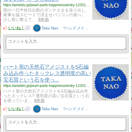
https://ameblo.jp/pearl-parts-happiness/entry-12351799329.html
雨の一日☔休日出勤のダンナさまを送り出し、
家事を猛スピードで済ませパソコンの前へ。
少し前に教えて…
8年前
いいね！
Taka Nao *ハンドメイドアクセサリーNao*
1
ハート形の天然石アメジストを5石編
み込み作ったネックレス透明度の高い
宝石質という石を使っ...
https://ameblo.jp/pearl-parts-happiness/entry-12351474065.html
ハート形の天然石アメジストを5石編み込み作
ったネックレス? 透明度の高い宝石質という石
を使っていま…
8年前
いいね！
Taka Nao *ハンドメイドアクセサリーNao*
1