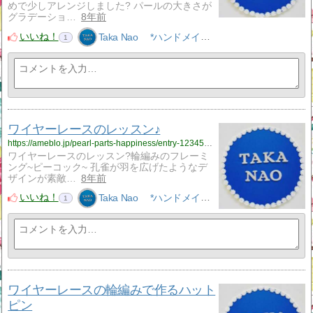
めで少しアレンジしました? パールの大きさが
グラデーショ…
8年前
いいね！
Taka Nao *ハンドメイドアクセサリーNao*
1
ワイヤーレースのレッスン♪
https://ameblo.jp/pearl-parts-happiness/entry-12345985195.html
ワイヤーレースのレッスン?輪編みのフレーミ
ング~ピーコック~ 孔雀が羽を広げたようなデ
ザインが素敵…
8年前
いいね！
Taka Nao *ハンドメイドアクセサリーNao*
1
ワイヤーレースの輪編みで作るハット
ピン