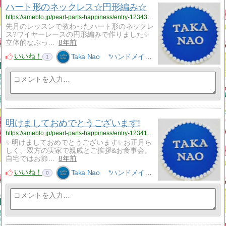
ハート形のネックレス☆円形編み☆
https://ameblo.jp/pearl-parts-happiness/entry-12343288208.html
先月のレッスンで教わったハート形のネックレ
ス?ワイヤーレースの円形編みで作りました✨
立体的なぷっ…
8年前
いいね！
Taka Nao *ハンドメイドアクセサリーNao*
1
明けましておめでとうございます!
https://ameblo.jp/pearl-parts-happiness/entry-12341360076.html
✨明けましておめでとうございます✨お正月ら
しく、双方の実家で親戚とご挨拶&お食事会。
自宅ではお節…
8年前
いいね！
Taka Nao *ハンドメイドアクセサリーNao*
0