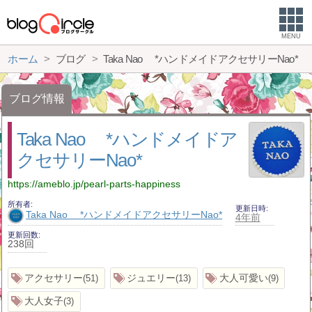
MENU
ホーム
ブログ
Taka Nao *ハンドメイドアクセサリーNao*
ブログ情報
Taka Nao *ハンドメイドア
クセサリーNao*
https://ameblo.jp/pearl-parts-happiness
所有者
更新日時
Taka Nao *ハンドメイドアクセサリーNao*
4年前
更新回数
238回
アクセサリー
ジュエリー
大人可愛い
51
13
9
大人女子
3