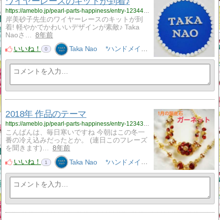
ワイヤーレースのキットが到着♪
https://ameblo.jp/pearl-parts-happiness/entry-12344923487.html
岸美砂子先生のワイヤーレースのキットが到
着! 軽やかでかわいいデザインが素敵♪ Taka
Naoさ…
8年前
いいね！
Taka Nao *ハンドメイドアクセサリーNao*
0
2018年 作品のテーマ
https://ameblo.jp/pearl-parts-happiness/entry-12343285589.html
こんばんは、毎日寒いですね 今朝はこの冬一
番の冷え込みだったとか。 (連日このフレーズ
を聞きます)…
8年前
いいね！
Taka Nao *ハンドメイドアクセサリーNao*
1