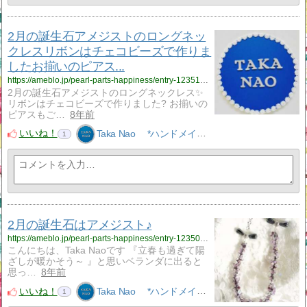
2月の誕生石アメジストのロングネッ
クレスリボンはチェコビーズで作りま
したお揃いのピアス...
https://ameblo.jp/pearl-parts-happiness/entry-12351062476.html
2月の誕生石アメジストのロングネックレス✨
リボンはチェコビーズで作りました? お揃いの
ピアスもご…
8年前
いいね！
Taka Nao *ハンドメイドアクセサリーNao*
1
2月の誕生石はアメジスト♪
https://ameblo.jp/pearl-parts-happiness/entry-12350337221.html
こんにちは、Taka Naoです 『立春も過ぎて陽
ざしが暖かそう～ 』と思いベランダに出ると
思っ…
8年前
いいね！
Taka Nao *ハンドメイドアクセサリーNao*
1