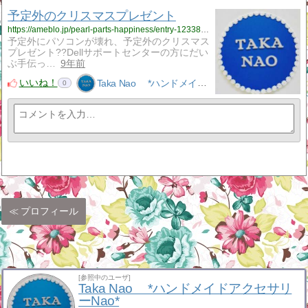
予定外のクリスマスプレゼント
https://ameblo.jp/pearl-parts-happiness/entry-12338803932.html
予定外にパソコンが壊れ、予定外のクリスマス
プレゼント??Dellサポートセンターの方にだい
ぶ手伝っ…
9年前
いいね！
Taka Nao *ハンドメイドアクセサリーNao*
0
プロフィール
[参照中のユーザ]
Taka Nao *ハンドメイドアクセサリ
ーNao*