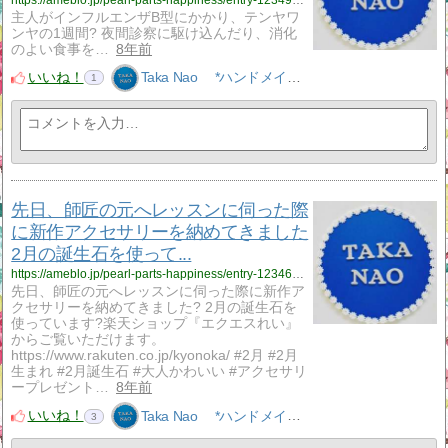
主人がインフルエンザB型にかかり、テンヤワ
ンヤの1週間? 夜間診察に駆け込んだり、消化
のよい食事を…
8年前
いいね！
Taka Nao *ハンドメイドアクセサリーNao*
1
先日、師匠の元へレッスンに伺った際
に新作アクセサリーを納めてきました
2月の誕生石を使って...
https://ameblo.jp/pearl-parts-happiness/entry-12346943631.html
先日、師匠の元へレッスンに伺った際に新作ア
クセサリーを納めてきました? 2月の誕生石を
使っています?楽天ショップ『エクエスれい』
からご覧いただけます。
https://www.rakuten.co.jp/kyonoka/ #2月 #2月
生まれ #2月誕生石 #大人かわいい #アクセサリ
ープレゼント…
8年前
いいね！
Taka Nao *ハンドメイドアクセサリーNao*
3