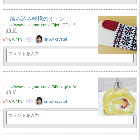
編み込み模様のミトン
https://www.instagram.com/p/Bjef1-CFseL/
8年前
いいね！
snow crystal
2
https://www.instagram.com/p/BfVpxrqAxoA/
8年前
いいね！
snow crystal
1