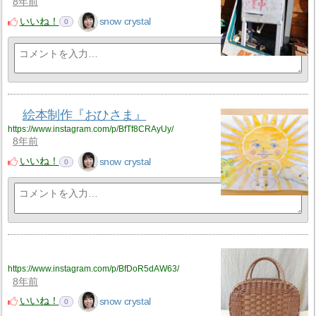
8年前
いいね！
snow crystal
0
絵本制作『おひさま』
https://www.instagram.com/p/BfTf8CRAyUy/
8年前
いいね！
snow crystal
0
https://www.instagram.com/p/BfDoR5dAW63/
8年前
いいね！
snow crystal
0