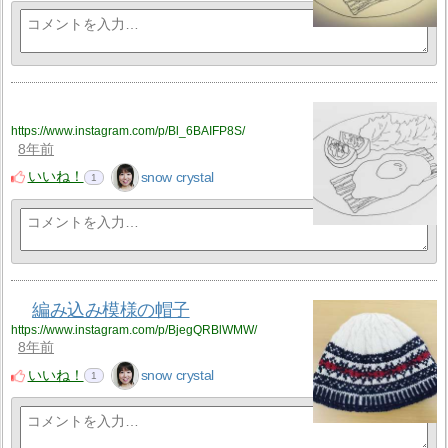
https://www.instagram.com/p/Bl_6BAIFP8S/
8年前
いいね！
snow crystal
1
編み込み模様の帽子
https://www.instagram.com/p/BjegQRBlWMW/
8年前
いいね！
snow crystal
1