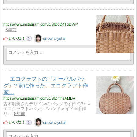
https://www.instagram.com/p/BfDoD4TgDVw/
8年前
いいね！
snow crystal
0
エコクラフトの『オーバルバッ
グ』? 前に作った、エコクラフト作
家…
https://www.instagram.com/p/BfDnfnsAMLy/
古木明美さんデザインのバッグです(^-^)?✨ #
エコクラフト#バッグ #ハンドメイド #手作
り…
8年前
いいね！
snow crystal
0