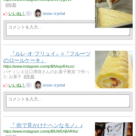
8年前
いいね！
snow crystal
1
『ルレ·オ·フリュイ』=『フルーツ
のロールケーキ』
https://www.instagram.com/p/BfVoqoRAczc/
パティシエ辻口博啓さんのお菓子教室 で作っ
た お菓子
8年前
いいね！
snow crystal
0
『 街で見かけたヘンなモノ』♪
https://www.instagram.com/p/BfUW5ABARNs/