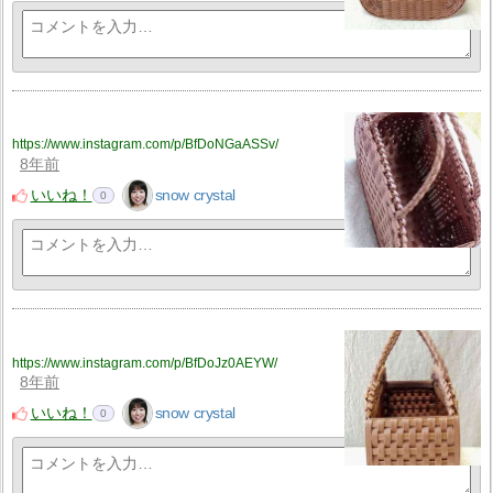
https://www.instagram.com/p/BfDoNGaASSv/
8年前
いいね！
snow crystal
0
https://www.instagram.com/p/BfDoJz0AEYW/
8年前
いいね！
snow crystal
0