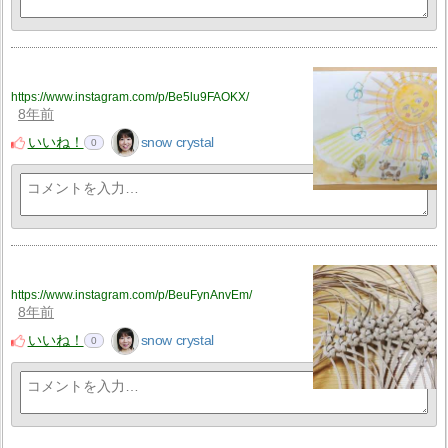
https://www.instagram.com/p/Be5lu9FAOKX/
8年前
いいね！
snow crystal
0
https://www.instagram.com/p/BeuFynAnvEm/
8年前
いいね！
snow crystal
0