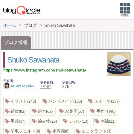
MENU
ホーム
ブログ
Shuko Sawahata
ブログ情報
Shuko Sawahata
https://www.instagram.com/shukosawahata/
所有者
更新日時
更新回数
snow crystal
7年前
275回
イラスト
ハンドメイド
スイーツ
243
166
137
雑貨
絵本
お菓子
手作り
82
62
57
40
手芸
編み物
レジン
刺繍
37
25
13
11
羊毛フェルト
水彩画
エコクラフト
9
8
3