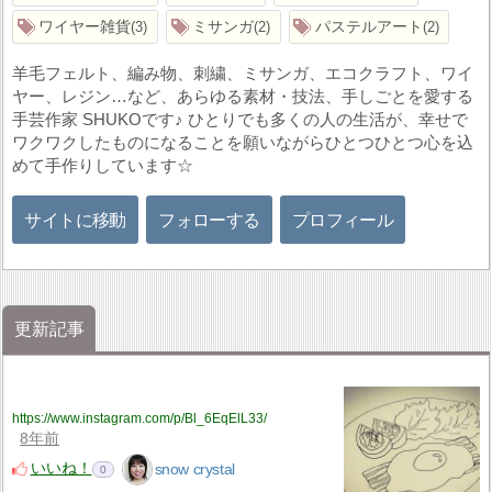
ワイヤー雑貨
ミサンガ
パステルアート
3
2
2
羊毛フェルト、編み物、刺繍、ミサンガ、エコクラフト、ワイ
ヤー、レジン…など、あらゆる素材・技法、手しごとを愛する
手芸作家 SHUKOです♪ ひとりでも多くの人の生活が、幸せで
ワクワクしたものになることを願いながらひとつひとつ心を込
めて手作りしています☆
サイトに移動
フォローする
プロフィール
更新記事
https://www.instagram.com/p/Bl_6EqElL33/
8年前
いいね！
snow crystal
0