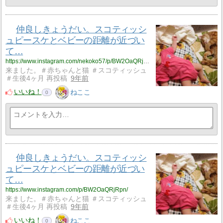
仲良しきょうだい。スコティッシ
ュピースケとベビーの距離が近づい
て…
https://www.instagram.com/nekoko57/p/BW2OaQRjRpn/
来ました。＃赤ちゃんと猫 ＃スコティッシュ
＃生後4ヶ月 再投稿
9年前
いいね！
ねここ
0
仲良しきょうだい。スコティッシ
ュピースケとベビーの距離が近づい
て…
https://www.instagram.com/p/BW2OaQRjRpn/
来ました。＃赤ちゃんと猫 ＃スコティッシュ
＃生後4ヶ月 再投稿
9年前
いいね！
ねここ
0