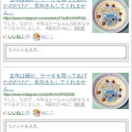
たのだけど、見向きもしてくれませ
ん…
https://www.instagram.com/nekoko57/p/BXAH5RGDNft/
でした。なので、今年はピーちゃんの好きなオ
ヤツをデコしました。 #誕生日 #ねこ
9年前
いいね！
ねここ
0
去年は確か、ケーキを買ってあげ
たのだけど、見向きもしてくれませ
ん…
https://www.instagram.com/p/BXAH5RGDNft/
でした。なので、今年はピーちゃんの好きなオ
ヤツをデコしました。 #誕生日 #ねこ
9年前
いいね！
ねここ
0