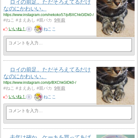
ロイの前足。ただそろえてるだけ
なのにかわいい。
https://www.instagram.com/nekoko57/p/BXChkGlDk0-/
#ねこ #まえあし #親バカ
9年前
いいね！
ねここ
0
ロイの前足。ただそろえてるだけ
なのにかわいい。
https://www.instagram.com/p/BXChkGlDk0-/
#ねこ #まえあし #親バカ
9年前
いいね！
ねここ
0
去年は確か、ケーキを買ってあげ