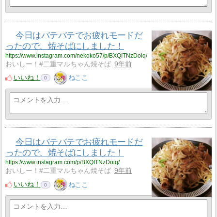
今日はバテバテでお疲れモードだ
ったので、焼そばにしました！
https://www.instagram.com/nekoko57/p/BXQITNzDoiq/
おいしー！#二重マルちゃん焼そば
9年前
いいね！
ねここ
0
今日はバテバテでお疲れモードだ
ったので、焼そばにしました！
https://www.instagram.com/p/BXQITNzDoiq/
おいしー！#二重マルちゃん焼そば
9年前
いいね！
ねここ
0