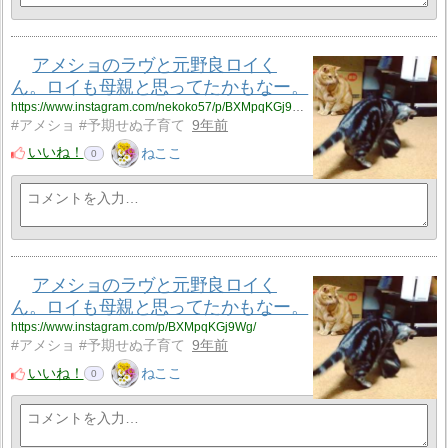
アメショのラヴと元野良ロイく
ん。ロイも母親と思ってたかもなー。
https://www.instagram.com/nekoko57/p/BXMpqKGj9Wg/
#アメショ #予期せぬ子育て
9年前
いいね！
ねここ
0
アメショのラヴと元野良ロイく
ん。ロイも母親と思ってたかもなー。
https://www.instagram.com/p/BXMpqKGj9Wg/
#アメショ #予期せぬ子育て
9年前
いいね！
ねここ
0