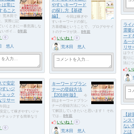
トは常に
やすいキーワード
すること
の探し方【基礎
編】
！ 荒木田で
今回は稼ぎや
は、実際に記
すいキーワードの探し
ライ
ていくときに一番意識しな
方基礎編ということで、 ブログやサイ
需要
ないポイ…
8年前
トのテーマが決...
8年前
ード
！
いいね！
0
0
る一
田 悠人
荒木田 悠人
リサ
はライ
彫りに
法につ
い
スで安定
キーワードプラン
やすいジ
ナーの登録方法
チェック
【2018年版】
今
なリサー
回はキーワードプラン
ナーの登録方法につい
今回は
て解説していきたいと思います！ それ
e で安定して稼ぎやすいジャ
【超
では...
8年前
かチェックする簡単なリ
ンス
いいね！
0
ない
！
0
荒木田 悠人
とは