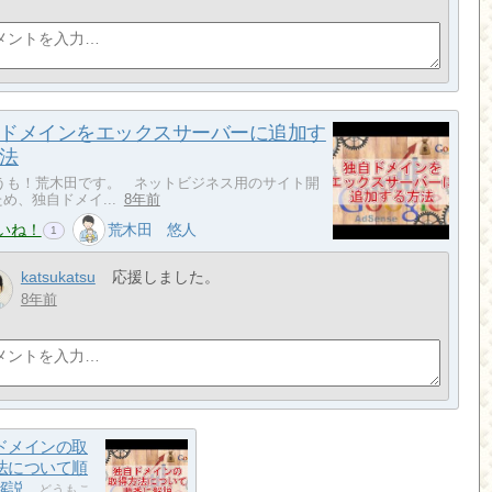
ドメインをエックスサーバーに追加す
法
も！荒木田です。 ネットビジネス用のサイト開
め、独自ドメイ...
8年前
いね！
荒木田 悠人
1
katsukatsu
応援しました。
8年前
ドメインの取
法について順
解説
どうもこ