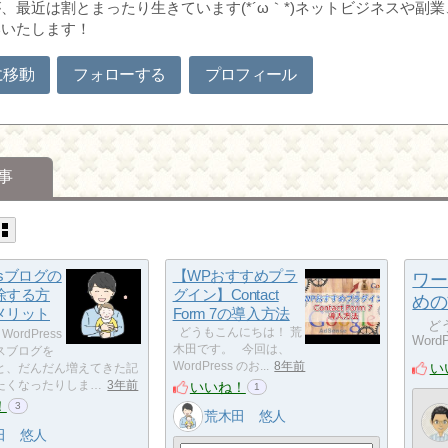
、最近は割とまったり生きています(*´ω｀*)ネットビジネスや
いいたします！
に移動
フォローする
プロフィール
事
essブログの
【WPおすすめプラ
ワー
除する方
グイン】Contact
めの
メリット
Form 7の導入方法
どう
どうもこんにちは！ 荒
WordPress
Word
木田です。 今回は、
スブログを
い
WordPress のお...
8年前
と、だんだん増えてきた記
いいね！
たくなったりしま…
3年前
1
！
3
荒木田 悠人
田 悠人