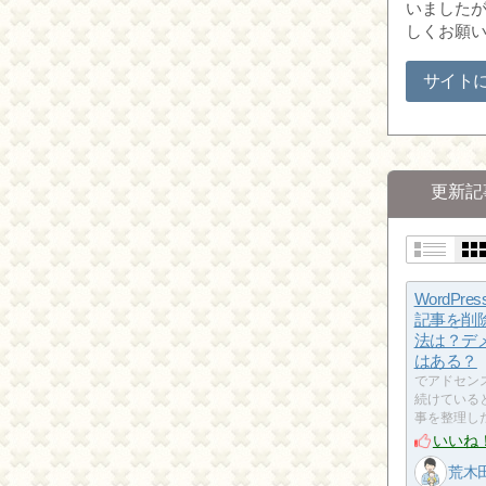
いましたが
しくお願
サイト
更新記
WordPr
記事を削
法は？デ
はある？
でアドセン
続けている
事を整理し
いいね
荒木