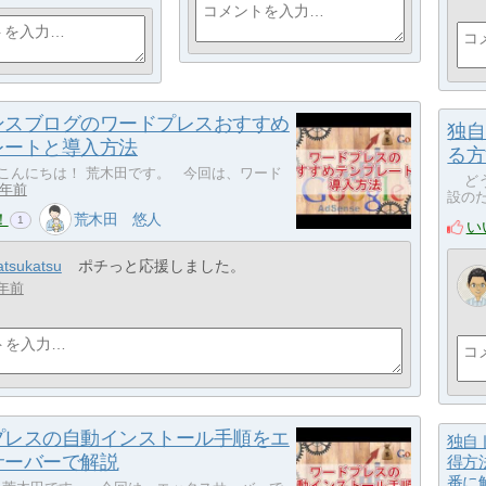
ンスブログのワードプレスおすすめ
独自
レートと導入方法
る方
んにちは！ 荒木田です。 今回は、ワード
どう
8年前
設のた
！
荒木田 悠人
1
い
atsukatsu
ポチっと応援しました。
年前
プレスの自動インストール手順をエ
独自
サーバーで解説
得方
番に