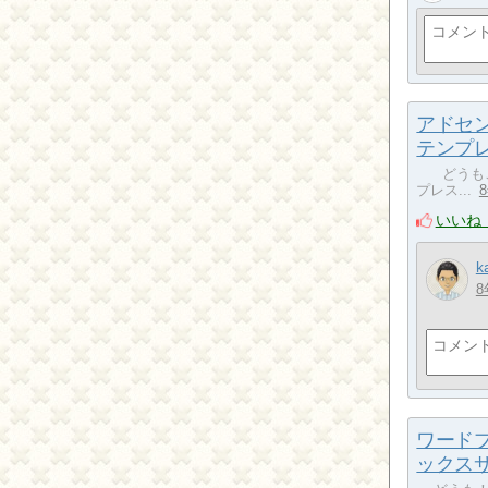
アドセ
テンプ
どうもこ
プレス...
いいね
k
8
ワード
ックス