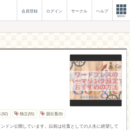
会員登録
ログイン
サークル
ヘルプ
MENU
ス
独立
脱社畜
92
55
8
ドンドン公開しています。以前は社畜としての人生に絶望して