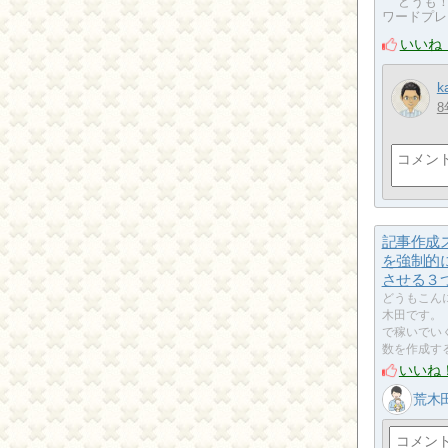
どうも！
ワードプレス
いいね
k
8
記事作成
を強制的
させる３
どうもこん
木田です。
で稼いでい
数を作成す
いいね
荒木