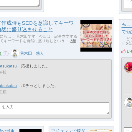
文作成時もSEOを意識してキーワ
キー
自然に盛り込ませること
で稼
にちは！ 荒木田です 今回は、記事本文する
どう
てキーワードを自然に盛り込むという...
8年
ドを記
い
！
荒木田 悠人
4
atsukatsu
応援しました。
年前
atsukatsu
ポチっとしました。
年前
時の最重
アドセンスで稼ぎ