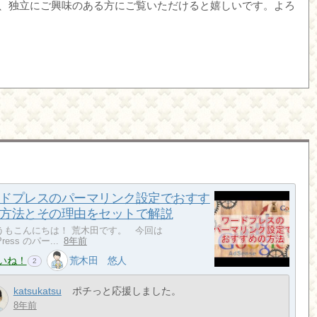
副業、独立にご興味のある方にご覧いただけると嬉しいです。よろ
ドプレスのパーマリンク設定でおすす
方法とその理由をセットで解説
もこんにちは！ 荒木田です。 今回は
Press のパー...
8年前
いね！
荒木田 悠人
2
katsukatsu
ポチっと応援しました。
8年前