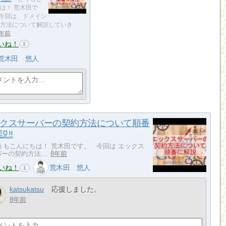
は！ 荒木田で
今回は、ドメイン
方法について解説していき
8年前
いね！
1
荒木田 悠人
クスサーバーの契約方法について順番
説!!
もこんにちは！ 荒木田です。 今回は エックス
ーの契約方法...
8年前
いね！
荒木田 悠人
1
katsukatsu
応援しました。
8年前