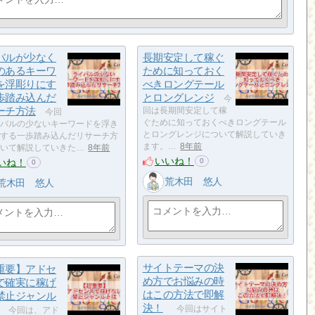
バルが少なく
長期安定して稼ぐ
のあるキーワ
ために知っておく
を浮彫りにす
べきロングテール
歩踏み込んだ
とロングレンジ
今
ーチ方法
回は長期間安定して稼
今回
ぐために知っておくべきロングテール
バルの少ないキーワードを浮き
とロングレンジについて解説していき
する一歩踏み込んだリサーチ方
ます。…
8年前
いて解説していきた…
8年前
いいね！
いね！
0
0
荒木田 悠人
荒木田 悠人
サイトテーマの決
重要】アドセ
め方でお悩みの時
で確実に稼げ
はこの方法で即解
禁止ジャンル
決！
今回はサイト
今回は、アド