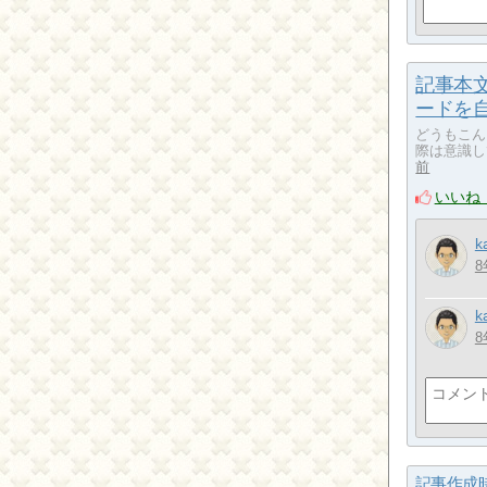
記事本
ードを
どうもこん
際は意識し
前
いいね
k
8
k
8
記事作成