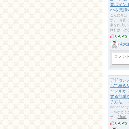
要ポイン
○○を意識
こんにちは
す。 今回
事を作成し
ければいけ
いいね
荒木
アドセン
して稼ぎ
ャンルか
する簡単
チ方法
AdSens
ンルかどう
サ...
8年前
いいね