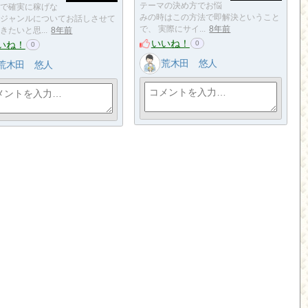
テーマの決め方でお悩
で確実に稼げな
みの時はこの方法で即解決ということ
ジャンルについてお話しさせて
で、 実際にサイ...
8年前
きたいと思...
8年前
いいね！
いね！
0
0
荒木田 悠人
荒木田 悠人