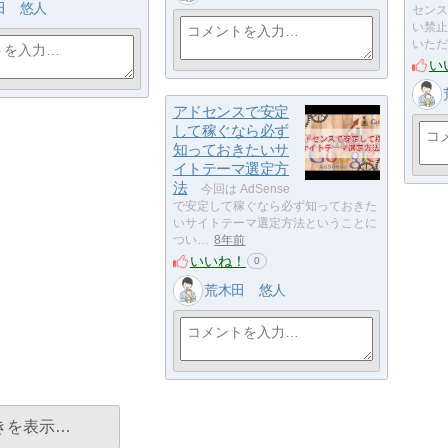
田 悠人
センス
い禁止
いただ
い
アドセンスで安定
して稼ぐなら必ず
知っておきたいサ
イトテーマ選定方
法
今回は AdSense
で安定して稼ぐなら必ず知っておきた
いサイトテーマ選定方法ということに
つい…
8年前
いいね！
0
荒木田 悠人
きを表示…