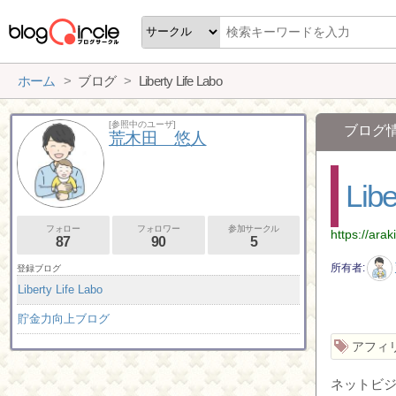
ホーム
ブログ
Liberty Life Labo
[参照中のユーザ]
ブログ
荒木田 悠人
Libe
フォロー
フォロワー
参加サークル
https://ara
87
90
5
所有者
登録ブログ
Liberty Life Labo
貯金力向上ブログ
アフィ
ネットビ