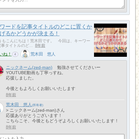
ワードを記事タイトルのどこに置くか
げるかどうかが決まる！
もこんにちは！荒木田です。 今回は、キーワー
事タイトルのど...
8年前
いね！
荒木田 悠人
4
ニックネーム(zed-man)
勉強させてくださいー
YOUTUBE動画も丁寧っすね。
応援しました。
今後ともよろしくお願いいたします
8年前
荒木田 悠人
> ニックネーム(zed-man)さん
応援ありがとうございます！
こちらこそ、今後ともどうぞよろしくお願いいたします！
8年前