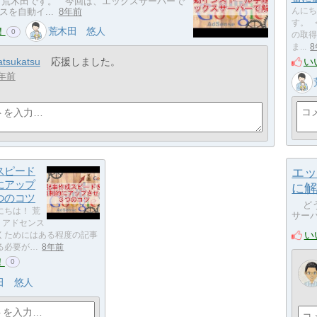
荒木田です。 今回は、エックスサーバーで
を自動イ...
8年前
んにち
す。 
！
荒木田 悠人
0
の取得
ま...
い
atsukatsu
応援しました。
年前
スピード
エッ
にアップ
に解
つのコツ
どう
にちは！ 荒
サーバ
 アドセンス
い
くためにはある程度の記事
る必要が…
8年前
！
0
田 悠人