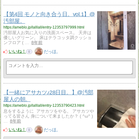
【第4回 モノと向き合う日。vol.1】@
汚部屋。
https://ameblo.jp/lalllall/entry-12353797999.html
汚部屋人お気に入りの洗面スペース。 天井は
優しいグリーン。 床はテラコッタ調クッショ
ンフロア ( …
8年前
いいね！
だっほ。
0
【一緒にアサカツ♪28日目。】@汚部
屋人の朝。
https://ameblo.jp/lalllall/entry-12353790423.html
息をするように アサカツをやる。 アサカツや
ってる皆さん 身について来ましたか？ ( ^ω^ )
…
8年前
いいね！
だっほ。
0