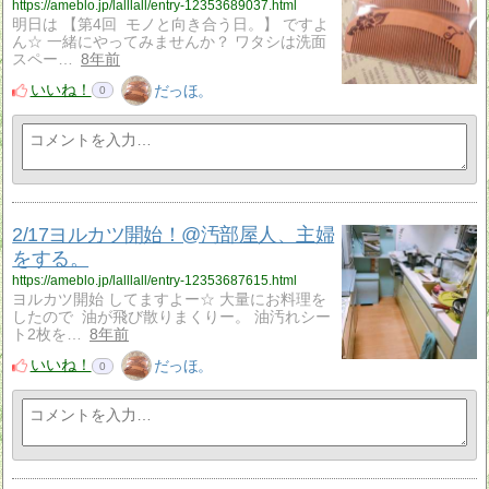
https://ameblo.jp/lalllall/entry-12353689037.html
明日は 【第4回 モノと向き合う日。】 ですよ
ん☆ 一緒にやってみませんか？ ワタシは洗面
スペー…
8年前
いいね！
だっほ。
0
2/17ヨルカツ開始！@汚部屋人、主婦
をする。
https://ameblo.jp/lalllall/entry-12353687615.html
ヨルカツ開始 してますよー☆ 大量にお料理を
したので 油が飛び散りまくりー。 油汚れシー
ト2枚を…
8年前
いいね！
だっほ。
0