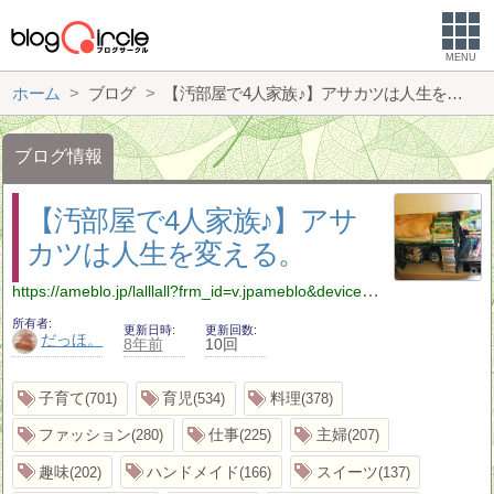
MENU
ホーム
ブログ
【汚部屋で4人家族♪】アサカツは人生を変える。
ブログ情報
【汚部屋で4人家族♪】アサ
カツは人生を変える。
https://ameblo.jp/lalllall?frm_id=v.jpameblo&device_id=8908288edda54a2abc9f054fd54051b8
所有者
更新日時
更新回数
だっほ。
8年前
10回
子育て
育児
料理
701
534
378
ファッション
仕事
主婦
280
225
207
趣味
ハンドメイド
スイーツ
202
166
137