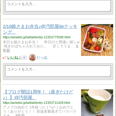
2/18娘さまお弁当♪@汚部屋deクッキ
ング。
https://ameblo.jp/lalllall/entry-12353775595.html
本日も娘さまお弁当！ 昨日のと間違い探しw
焼きかぼちゃ入れてみた。 甘くてうま…
8
年前
いいね！
だっほ。
0
【ブログ開設1周年！（過ぎたけど
♪）】@汚部屋。
https://ameblo.jp/lalllall/entry-12353711429.html
アメブロ始めて 1年経った ( ^ω^ ) おめでと
う！ありがとう！！ 前途多難過ぎてハラハラ
ドキ…
8年前