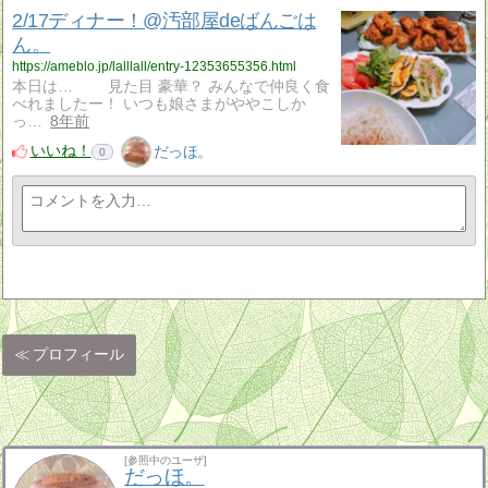
2/17ディナー！@汚部屋deばんごは
ん。
https://ameblo.jp/lalllall/entry-12353655356.html
本日は… 見た目 豪華？ みんなで仲良く食
べれましたー！ いつも娘さまがややこしか
っ…
8年前
いいね！
だっほ。
0
プロフィール
[参照中のユーザ]
だっほ。