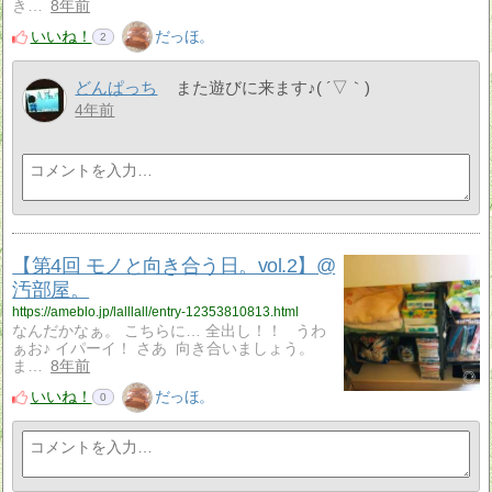
き…
8年前
いいね！
だっほ。
2
どんぱっち
また遊びに来ます♪( ´▽｀)
4年前
【第4回 モノと向き合う日。vol.2】@
汚部屋。
https://ameblo.jp/lalllall/entry-12353810813.html
なんだかなぁ。 こちらに… 全出し！！ うわ
ぁお♪ イパーイ！ さあ 向き合いましょう。
ま…
8年前
いいね！
だっほ。
0