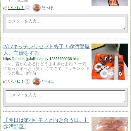
いいね！
だっほ。
0
2/17キッチンリセット終了！@汚部屋
人、主婦をする。
https://ameblo.jp/lalllall/entry-12353699238.html
コレ、昔からあるけどうますぎだよね？ 一気
に食っちまった（笑） さてさて キッチン☆ ド
ーラの飛…
8年前
いいね！
だっほ。
0
【明日は第4回 モノと向き合う日。】
@汚部屋。