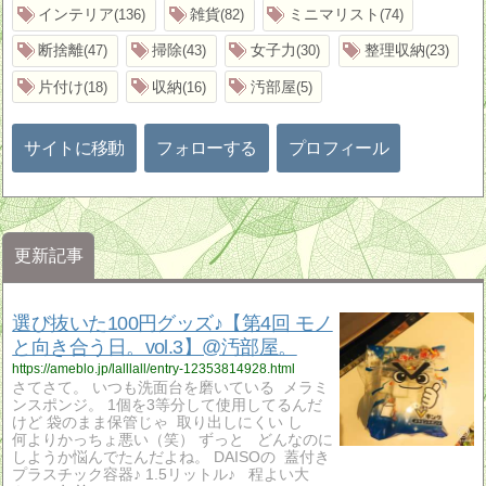
インテリア
雑貨
ミニマリスト
136
82
74
断捨離
掃除
女子力
整理収納
47
43
30
23
片付け
収納
汚部屋
18
16
5
サイトに移動
フォローする
プロフィール
更新記事
選び抜いた100円グッズ♪【第4回 モノ
と向き合う日。vol.3】@汚部屋。
https://ameblo.jp/lalllall/entry-12353814928.html
さてさて。 いつも洗面台を磨いている メラミ
ンスポンジ。 1個を3等分して使用してるんだ
けど 袋のまま保管じゃ 取り出しにくい し
何よりかっちょ悪い（笑） ずっと どんなのに
しようか悩んでたんだよね。 DAISOの 蓋付き
プラスチック容器♪ 1.5リットル♪ 程よい大