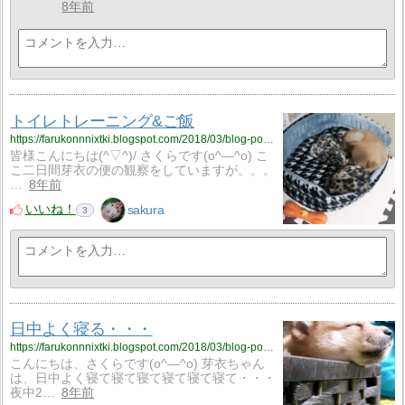
8年前
トイレトレーニング&ご飯
https://farukonnnixtki.blogspot.com/2018/03/blog-post_18.html
皆様こんにちは(^▽^)/ さくらです(o^―^o) こ
こ二日間芽衣の便の観察をしていますが。。。
…
8年前
いいね！
sakura
3
日中よく寝る・・・
https://farukonnnixtki.blogspot.com/2018/03/blog-post_17.html
こんにちは、さくらです(o^―^o) 芽衣ちゃん
は、日中よく寝て寝て寝て寝て寝て寝て・・・
夜中2…
8年前