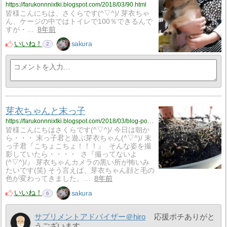
https://farukonnnixtki.blogspot.com/2018/03/90.html
皆様こんにちは、さくらです(^▽^)/ 芽衣ちゃ
ん、ケージの中ではトイレで100％できるんで
すが・…
8年前
いいね！
sakura
2
芽衣ちゃんと末っ子
https://farukonnnixtki.blogspot.com/2018/03/blog-post_26.html
皆様こんにちはさくらです(^▽^)/ 今日は朝か
ら・・・ 末っ子君と遊ぶ芽衣ちゃん(^▽^)/ 末
っ子君『こちょこちょ！！！』 そんな姿を撮
影していたら・・・・ さ『撮ってないよ
(^▽^)/』 芽衣ちゃんカメラの黒い所が怖いみ
たいです(笑) そう言えば、芽衣ちゃん顔と毛の
色が変わってきました。…
8年前
いいね！
sakura
6
サプリメントアドバイザー＠hiro
応援ポチありがと
うございます。