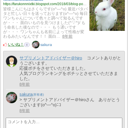
https://farukonnnixtki.blogspot.com/2018/03/blog-post_64.html
皆様こんにちはさくらです(o^―^o) 最近バタバ
タと忙しい日々を送っております(o^―^o) 毎日
ワンちゃんについて色々と調べて知るんです
が・・・ 面白いものを見つけました(^▽^)/ も
う命名した後なので・・・ もう遅いです
が・・・ ワンちゃんも名前によって性格が変
わるみたいなんです！！ 面白…
8年前
いいね！
sakura
4
サプリメントアドバイザー＠hiro
コメントありがと
うございます。
応援ポチをさせていただきました。
人気ブログランキングをポチッとさせていただきま
した。
8年前
sakura
> サプリメントアドバイザー＠hiroさん ありがとう
ございます(o^―^o)ﾆｺ
8年前