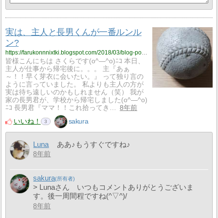
実は、主人と長男くんが一番ルンル
ン?
https://farukonnnixtki.blogspot.com/2018/03/blog-post_9.html
皆様こんにちは さくらです(o^―^o)ﾆｺ 本日、
主人が仕事から帰宅後に。。。 主『あぁ
～！！早く芽衣に会いたい。』 って独り言の
ように言っていました。 私よりも主人の方が
実は待ち遠しいのかもしれません（笑） 我が
家の長男君が、学校から帰宅しました(o^―^o)
ﾆｺ 長男君『ママ！！これ拾ってき…
8年前
いいね！
sakura
3
Luna
ああ♪もうすぐですね♪
8年前
sakura
> Lunaさん いつもコメントありがとうございま
す。後一周間程ですね(^▽^)/
8年前