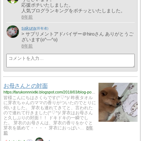
応援ポチいたしました。
人気ブログランキングをポチッといたしました。
8年前
sakura
> サプリメントアドバイザー＠hiroさん ありがとうご
ざいます(o^―^o)
8年前
お母さんとの対面
https://farukonnnixtki.blogspot.com/2018/03/blog-post_25.html
皆様こんにちはさくらです(^▽^)/ 昨夜タオル
に芽衣ちゃんのママの香りがついたのでとりに
伺いました。 芽衣も連れてきてと、言われた
ので連れて行きました(^▽^)/ 芽衣はお母さん
と久しぶりの対面！！ ドキドキの一瞬でし
た。 芽衣のお母さんは、芽衣の香りをかぐと
芽衣を舐めて・・・・ 芽衣におっぱい…
8年
前