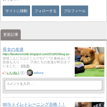
サイトに移動
フォローする
プロフィール
更新記事
長女の友達
https://farukonnnixtki.blogspot.com/2018/03/blog-post_28.html
皆様こんにちはさくらです(^▽^)/ 春休みに子
供達も入り・・・ 子供たちの友達が昨日きて
いました…
8年前
いいね！
sakura
1
90％トイレトレーニング合格！！