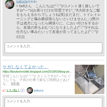
sakura
> bellさん こんにちは(^▽^)/コメント凄く嬉しいで
す(o^―^o)お座りだけが完璧です(;^_^A大好きなご飯
をもらえるからでしょうね(笑)まだまだ、トイレトレ
ーニングと噛み癖頑張らないといけません(-_-;)男の
子は成犬になったら縄張りに、におい付けをするか
ら、友達の所もおむつになりましたよ(^▽^)/それは、
仕方ない事みたいって友達が言ってましたよ(^▽^)/
8年前
ケガしなくてよかった。
https://farukonnnixtki.blogspot.com/2018/03/blog-post_20.html
皆様こんにちは(^▽^)/ さくらです(o^―^o) ど
うしても、子供の行事で家を三時間ほどあけ
な…
8年前
いいね！
sakura
1