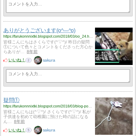
ありがとうございます(o^―^o)
https://farukonnnixtki.blogspot.com/2018/03/oo_24.html
皆様こんにちはさくらです(^▽^)/ 昨日の疑問
①について色々とコメントをくださった方心か
らありが…
8年前
いいね！
sakura
2
疑問①
https://farukonnnixtki.blogspot.com/2018/03/blog-post_23.html
皆様こんにちは(^▽^)/ さくらです(^▽^)/ 私が
子供達を初めて幼稚園に預けた時の話になる
ん…
8年前
いいね！
sakura
5