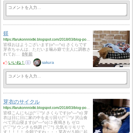
躾
https://farukonnnixtki.blogspot.com/2018/03/blog-post_22.html
皆様おはようございます(o^―^o) さくらです
芽衣ちゃんは、ただいま噛み癖で主人に調教さ
れてお…
8年前
いいね！
sakura
1
芽衣のサイクル
https://farukonnnixtki.blogspot.com/2018/03/blog-post_21.html
皆様こんにちは(^▽^)/ さくらです(o^―^o) 芽
衣は日に日に家の中を走り回り(^▽^)/ 沢山食
べて沢山寝ます(o^―^o)ﾆｺ 夜鳴きも ゼロ
(^▽^)/ ウンチも快調 (^▽^) 元気モリモリで
す！！！！ 今朝ですね・・・芽衣が５時に起