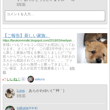
8年前
【ご報告】新しい家族。
https://farukonnnixtki.blogspot.com/2018/03/meityann.html
皆様いつもファルコン日記でお世話になってお
ります。 さくらです。 この度3月中頃ぐらいか
ら新しく家族が増える事になりました(^▽^)/
前々からワンちゃんを家族にしようと犬好きの
主人から相談されていたのですが。。。 ファ
ルさんがいるから無理っと断ってきました。
つい最近、主人が近所で里親募集という…
8年
前
いいね！
sakura
4
Luna
あらかわゆい( *´艸｀)
8年前
sakura