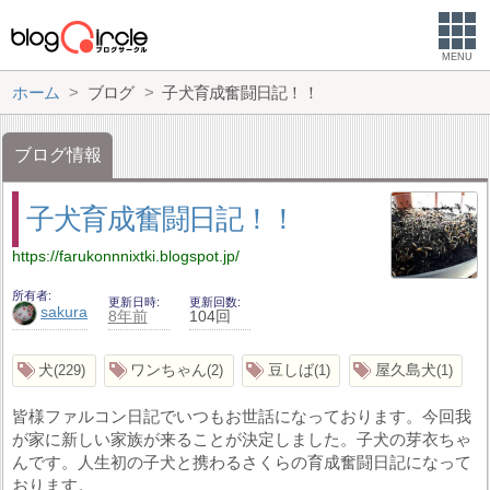
MENU
ホーム
ブログ
子犬育成奮闘日記！！
ブログ情報
子犬育成奮闘日記！！
https://farukonnnixtki.blogspot.jp/
所有者
更新日時
更新回数
sakura
8年前
104回
犬
ワンちゃん
豆しば
屋久島犬
229
2
1
1
皆様ファルコン日記でいつもお世話になっております。今回我
が家に新しい家族が来ることが決定しました。子犬の芽衣ちゃ
んです。人生初の子犬と携わるさくらの育成奮闘日記になって
おります。