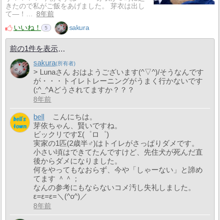
きたので私がご飯をあげました。 芽衣は出し
て―！…
8年前
いいね！
sakura
5
前の1件を表示
sakura
> Lunaさん おはようございます(^▽^)/そうなんです
が・・・トイレトレーニングがうまく行かないです
(;^_^Aどうされてますか？？？
8年前
bell
こんにちは。
芽依ちゃん、賢いですね。
ビックリですΣ(゜ロ゜)
実家の1匹(2歳半♂)はトイレがさっぱりダメです。
小さい頃はできてたんですけど、先住犬が死んだ直
後からダメになりました。
何をやってもなおらず、今や「しゃーない」と諦め
てます ＾＾；
なんの参考にもならないコメ汚し失礼しました。
ε=ε=ε=＼(^o^)／
8年前