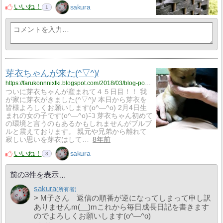
いいね！
sakura
1
芽衣ちゃんが来た(^▽^)/
https://farukonnnixtki.blogspot.com/2018/03/blog-post.html
ついに芽衣ちゃんが産まれて４５日目！！ 我
が家に芽衣がきました(^▽^)/ 本日から芽衣を
皆様よろしくお願いします(o^―^o) 2月4日生
まれの女の子です(o^―^o)ﾆｺ 芽衣ちゃん初めて
の環境と言うのもあるかもしれませんがブルブ
ルと震えております。 親元や兄弟から離れて
寂しい思いを芽衣はして…
8年前
いいね！
sakura
3
前の3件を表示
sakura
> M子さん 返信の順番が逆になってしまって申し訳
ありませんm(__)mこれから毎日成長日記を書きます
のでよろしくお願いします(o^―^o)