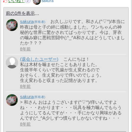
いいね！
sakura
2
前の1件を表示
sakura
お久しぶりです。和さん(^▽^)/本当に
昨夜は母と子の絆に感動しました。ワンちゃんの神
秘的な世界に驚かされてばっかりです。今は、芽衣
の噛み癖に悪戦苦闘中(;^_^A和さんはどうしていまし
たか？？？
8年前
(退会したユーザー)
こんにちは！
私は木材を噛ませたこともありました。
生後半年くらいで乳歯が生え変わるので
おそらく、生え変わりで痒いのでしょう。
生え変わると収まった記憶があります。
8年前
sakura
> 和さん おはようございます(^▽^)/痒いんですよ
ね・・・わかります・・・玩具を極力噛んでもらう
ようにしてるんですが・・・手にかなり興味がある
んです(;^_^A少しずつ慣らすしかないですね・・・
8年前