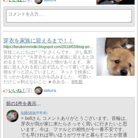
芽衣を家族に迎えるまで！！
https://farukonnnixtki.blogspot.com/2018/03/blog-post_6.html
皆様こんにちは(^▽^)/ さくらです。 少し風邪
気味です(;^_^A 芽衣ちゃんを家族に迎えると決
めるまでに、何度も読んだ物があります。 家
族に迎え入れる前に必ず読んでって書いてある
物をずっと読んでいました。 ネットで検索に
引っかかる殆どのものを読みました。 可愛い
だけじゃ飼えないこと ★命ある…
8年前
いいね！
sakura
2
前の1件を表示
sakura
> bellさん コメントありがとうございます。首輪は、
芽衣が我が家に来たらさっそく買いに行きたいと思
います。今は、ファルとの相性が今一番不安です。
でも早ければ早いほうがウサギと暮らすことが普通