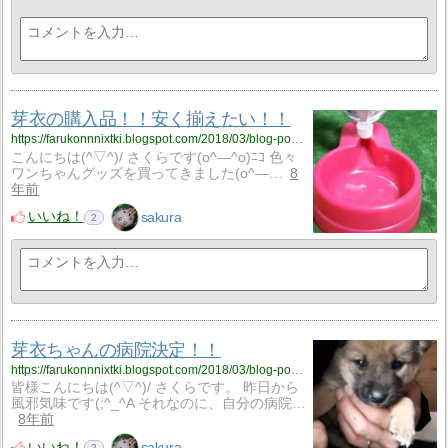
芽衣の購入品！！安く揃えたい！！
https://farukonnnixtki.blogspot.com/2018/03/blog-post_7.html
こんにちは(^▽^)/ さくらです(o^―^o)ﾆｺ 色々
ワンちゃんグッズを買ってきました(o^―…
8
年前
いいね！
sakura
2
芽衣ちゃんの病院決定！！
https://farukonnnixtki.blogspot.com/2018/03/blog-post_24.html
皆様こんにちは(^▽^)/ さくらです。 昨日から
風邪気味です(;^_^A それなのに、自分の病院…
8年前
いいね！
sakura
2