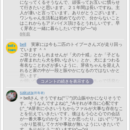
になってくるそうなんで、頑張ってお互いに慣らせ
て行きたいと思います。２１年間は長いですね。主
人が凄いと言っています。ありがとうございます。
ワンちゃん生活私は初めてなので、分からないこと
はこれからもアドバイス頂けるとうれしいです。早
く芽衣と一緒に暮らしたいです(o^―^o)
8年前
bell
実家には今も二匹のトイプーさんズが走り回っ
ています ＾＾
ご存じかもしれませんが「犬の十戒」とか「子ども
が産まれたら犬を飼いなさい」とか、犬にまつわる
有名なことわざが多いように、芽依ちゃんを迎え入
れると家の中が一段と賑やかになるのではないかと
思います。
か弱いウサギさんが先住で、次にやんちゃで活発な
コメントの続きを表示する
犬っ子の多頭飼いはあまり聞かないですね。確かに
ファルさんとの相性は少し心配です。ただ子犬の遊
sakura
び盛りは生後1年以内なので、そこを乗り切ることが
> bellさん そうですね(^▽^)沢山賑やかになりそうで
できれば、お互い良き相棒になってくれることでし
す。そうなんですよね(;^_^Aそれが本当に心配です
ょう。
(;^_^A芽衣に小さいうちからファルが大事な存在なこ
良い関係性が築けるまでは目を離さず、事故のな
とを伝えていきたいです。後はもう心と心での会話
い、ハッピーライフが送れるといいですね。
が一番大事なのかな？？とか思ったり。はい(^▽^)/し
無理せず、ふぁいとです (oﾟ▽ﾟ)o
っかり監視してケガや事故が無いようにいきたいで
8年前
す。ありがとうございます(o^―^o)