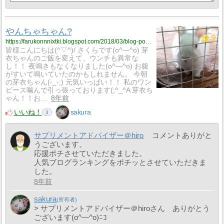
やんちゃちゃん?
https://farukonnnixtki.blogspot.com/2018/03/blog-post_29.html
皆様こんにちは(^▽^)/ さくらです(o^―^o) 芽
衣ちゃんのご飯を変えて、ウンチも異常な
し！！ 夜鳴きもなくなりました(o^―^o) お腹
がすいて鳴いていたのかもしれません。 今朝
の芽衣ちゃん(-_-;) 元気いっぱい！！ 私のワン
ピース噛んで引っ張っております(;^_^A 芽衣ち
ゃん！！お…
8年前
いいね！
sakura
3
サプリメントアドバイザー＠hiro
コメントありがと
うございます。
応援ポチさせていただきました。
人気ブログランキングをポチッとさせていただきま
した。
8年前
sakura
> サプリメントアドバイザー＠hiroさん ありがとう
ございます(o^―^o)ﾆｺ