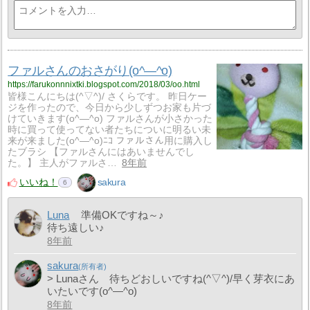
ファルさんのおさがり(o^―^o)
https://farukonnnixtki.blogspot.com/2018/03/oo.html
皆様こんにちは(^▽^)/ さくらです。 昨日ケー
ジを作ったので、今日から少しずつお家も片づ
けていきます(o^―^o) ファルさんが小さかった
時に買って使ってない者たちについに明るい未
来が来ました(o^―^o)ﾆｺ ファルさん用に購入し
たブラシ 【ファルさんにはあいませんでし
た。】 主人がファルさ…
8年前
いいね！
sakura
6
Luna
準備OKですね～♪
待ち遠しい♪
8年前
sakura
> Lunaさん 待ちどおしいですね(^▽^)/早く芽衣にあ
いたいです(o^―^o)
8年前