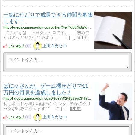
一緒にせどりで成長できる仲間を募集
します！
http://t-ueda-gamesedori.com/other/%e4%b8%8a%e7%94%b0%e3%82%bf%e3%82%ab%e3%83%92%e3%83%ad%e3%81%ae%e3%82%b2%e3%83%bc%e3%83%a0%e6%a9%9f%e3%81%9b%e3%81%a9%e3%82%8a%e3%83%9e%e3%83%8b%e3%83%a5%e3%82%a2%e3%83%ab
こんにちは、上田タカヒロです。 「初めて
だけどせどりをしてみよう！」 「 […]
8年前
いいね！
上田タカヒロ
0
ぱにゃさんが、ゲーム機せどりで11
万円の月収を達成しました！
http://t-ueda-gamesedori.com/%e3%82%b3%e3%83%b3%e3%82%b5%e3%83%ab%e7%94%9f%e5%ae%9f%e7%b8%be/%e3%81%b1%e3%81%ab%e3%82%83%e3%81%95%e3%82%93%e3%81%8c%e3%80%81%e3%82%b2%e3%83%bc%e3%83%a0%e6%a9%9f%e3%81%9b%e3%81%a9%e3%82%8a%e3%81%a711%e4%b8%87%e5%86%86%e3%81%ae%e6%9c%88%e5%8f%8e%e3%82%92%e9%81%94
初心者・お小遣い稼ぎランキング ↑皆様のクリ
ックが励みになります^^ こ […]
8年前
いいね！
上田タカヒロ
0