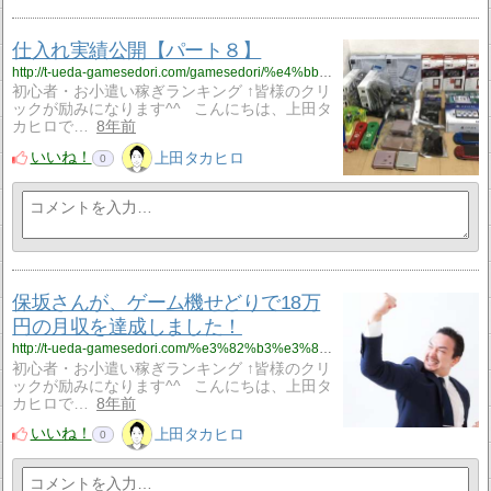
仕入れ実績公開【パート８】
http://t-ueda-gamesedori.com/gamesedori/%e4%bb%95%e5%85%a5%e3%82%8c%e5%ae%9f%e7%b8%be%e5%85%ac%e9%96%8b%e3%80%90%e3%83%91%e3%83%bc%e3%83%88%ef%bc%98%e3%80%91
初心者・お小遣い稼ぎランキング ↑皆様のクリ
ックが励みになります^^ こんにちは、上田タ
カヒロで…
8年前
いいね！
上田タカヒロ
0
保坂さんが、ゲーム機せどりで18万
円の月収を達成しました！
http://t-ueda-gamesedori.com/%e3%82%b3%e3%83%b3%e3%82%b5%e3%83%ab%e7%94%9f%e5%ae%9f%e7%b8%be/%e4%bf%9d%e5%9d%82%e3%81%95%e3%82%93%e3%81%8c%e3%80%81%e3%82%b2%e3%83%bc%e3%83%a0%e6%a9%9f%e3%81%9b%e3%81%a9%e3%82%8a%e3%81%a718%e4%b8%87%e5%86%86%e3%81%ae%e6%9c%88%e5%8f%8e%e3%82%92%e9%81%94%e6%88%90
初心者・お小遣い稼ぎランキング ↑皆様のクリ
ックが励みになります^^ こんにちは、上田タ
カヒロで…
8年前
いいね！
上田タカヒロ
0