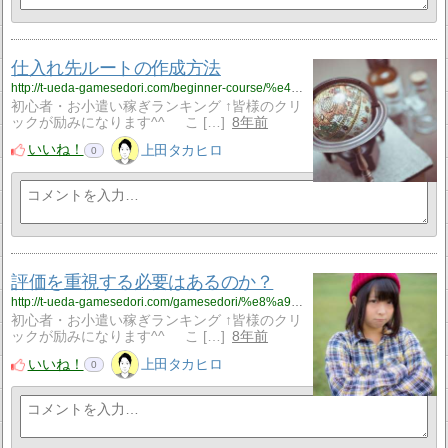
仕入れ先ルートの作成方法
http://t-ueda-gamesedori.com/beginner-course/%e4%bb%95%e5%85%a5%e3%82%8c%e5%85%88%e3%83%ab%e3%83%bc%e3%83%88%e3%81%ae%e4%bd%9c%e6%88%90%e6%96%b9%e6%b3%95
初心者・お小遣い稼ぎランキング ↑皆様のクリ
ックが励みになります^^ こ […]
8年前
いいね！
上田タカヒロ
0
評価を重視する必要はあるのか？
http://t-ueda-gamesedori.com/gamesedori/%e8%a9%95%e4%be%a1%e3%82%92%e9%87%8d%e8%a6%96%e3%81%99%e3%82%8b%e5%bf%85%e8%a6%81%e3%81%af%e3%81%82%e3%82%8b%e3%81%ae%e3%81%8b%ef%bc%9f
初心者・お小遣い稼ぎランキング ↑皆様のクリ
ックが励みになります^^ こ […]
8年前
いいね！
上田タカヒロ
0