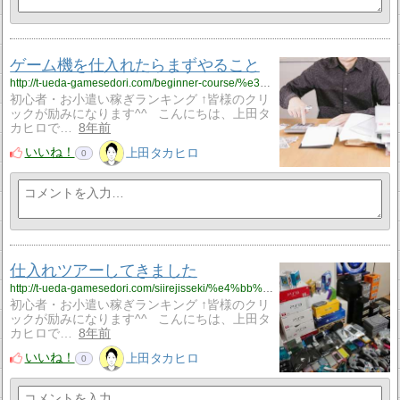
ゲーム機を仕入れたらまずやること
http://t-ueda-gamesedori.com/beginner-course/%e3%82%b2%e3%83%bc%e3%83%a0%e6%a9%9f%e3%82%92%e4%bb%95%e5%85%a5%e3%82%8c%e3%81%9f%e3%82%89%e3%81%be%e3%81%9a%e3%82%84%e3%82%8b%e3%81%93%e3%81%a8
初心者・お小遣い稼ぎランキング ↑皆様のクリ
ックが励みになります^^ こんにちは、上田タ
カヒロで…
8年前
いいね！
上田タカヒロ
0
仕入れツアーしてきました
http://t-ueda-gamesedori.com/siirejisseki/%e4%bb%95%e5%85%a5%e3%82%8c%e3%83%84%e3%82%a2%e3%83%bc%e3%81%97%e3%81%a6%e3%81%8d%e3%81%be%e3%81%97%e3%81%9f
初心者・お小遣い稼ぎランキング ↑皆様のクリ
ックが励みになります^^ こんにちは、上田タ
カヒロで…
8年前
いいね！
上田タカヒロ
0