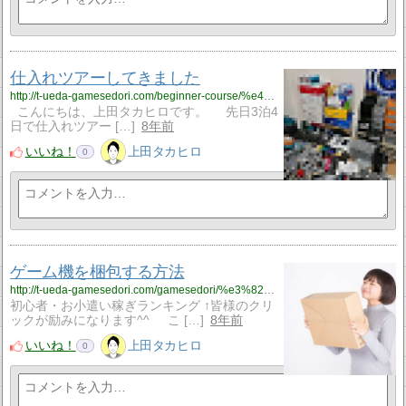
仕入れツアーしてきました
http://t-ueda-gamesedori.com/beginner-course/%e4%bb%95%e5%85%a5%e3%82%8c%e3%83%84%e3%82%a2%e3%83%bc%e3%81%97%e3%81%a6%e3%81%8d%e3%81%be%e3%81%97%e3%81%9f
こんにちは、上田タカヒロです。 先日3泊4
日で仕入れツアー […]
8年前
いいね！
上田タカヒロ
0
ゲーム機を梱包する方法
http://t-ueda-gamesedori.com/gamesedori/%e3%82%b2%e3%83%bc%e3%83%a0%e6%a9%9f%e3%82%92%e6%a2%b1%e5%8c%85%e3%81%99%e3%82%8b%e3%82%84%e3%82%8a%e6%96%b9
初心者・お小遣い稼ぎランキング ↑皆様のクリ
ックが励みになります^^ こ […]
8年前
いいね！
上田タカヒロ
0