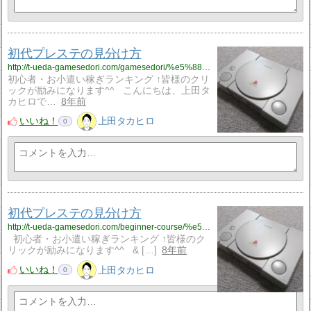
初代プレステの見分け方
http://t-ueda-gamesedori.com/gamesedori/%e5%88%9d%e4%bb%a3%e3%83%97%e3%83%ac%e3%82%b9%e3%83%86%e3%81%ae%e8%a6%8b%e5%88%86%e3%81%91%e6%96%b9
初心者・お小遣い稼ぎランキング ↑皆様のクリ
ックが励みになります^^ こんにちは、上田タ
カヒロで…
8年前
いいね！
上田タカヒロ
0
初代プレステの見分け方
http://t-ueda-gamesedori.com/beginner-course/%e5%88%9d%e4%bb%a3%e3%83%97%e3%83%ac%e3%82%b9%e3%83%86%e3%81%ae%e8%a6%8b%e5%88%86%e3%81%91%e6%96%b9
初心者・お小遣い稼ぎランキング ↑皆様のク
リックが励みになります^^ & […]
8年前
いいね！
上田タカヒロ
0