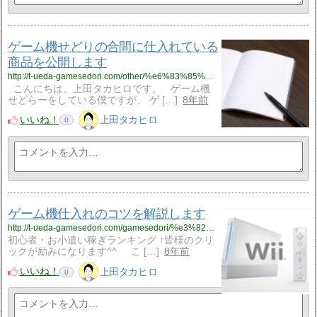
ゲーム機せどりの合間に仕入れている
商品を公開します
http://t-ueda-gamesedori.com/other/%e6%83%85%e5%a0%b1%e5%95%86%e6%9d%90%e8%b2%a9%e5%a3%b2%e3%83%9a%e3%83%bc%e3%82%b8%e3%83%86%e3%82%b9%e3%83%88
こんにちは、上田タカヒロです。 ゲーム機
せどらーをしている僕ですが、 ゲ […]
8年前
いいね！
上田タカヒロ
0
ゲーム機仕入れのコツを解説します
http://t-ueda-gamesedori.com/gamesedori/%e3%82%b2%e3%83%bc%e3%83%a0%e6%a9%9f%e4%bb%95%e5%85%a5%e3%82%8c%e3%81%ae%e9%9a%9b%e3%81%ae%e3%83%9d%e3%82%a4%e3%83%b3%e3%83%88
初心者・お小遣い稼ぎランキング ↑皆様のクリ
ックが励みになります^^ こ […]
8年前
いいね！
上田タカヒロ
0