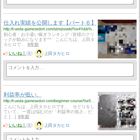
仕入れ実績を公開します【パート６】
http://t-ueda-gamesedori.com/siirejisseki/%e4%bb%95%e5%85%a5%e3%82%8c%e5%ae%9f%e7%b8%be%e3%82%92%e5%85%ac%e9%96%8b%e3%81%97%e3%81%be%e3%81%99%e3%80%90%e3%83%91%e3%83%bc%e3%83%88%ef%bc%96%e3%80%91
初心者・お小遣い稼ぎランキング ↑皆様のクリ
ックが励みになります^^ こんにちは、上田タ
カヒロで…
8年前
いいね！
上田タカヒロ
0
利益率が低い。
http://t-ueda-gamesedori.com/beginner-course/%e5%88%a9%e7%9b%8a%e7%8e%87%e3%81%8c%e4%bd%8e%e3%81%84%e3%80%82
こんにちは、上田タカヒロです。 せどりをし
ていて、 一度は悩むのが「利益率の低さ」だ
と […]
8年前
いいね！
上田タカヒロ
0