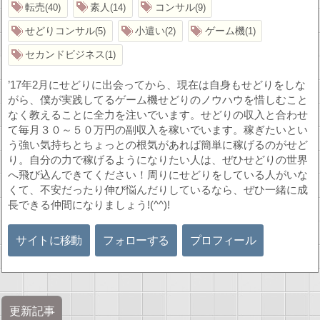
転売
素人
コンサル
40
14
9
せどりコンサル
小遣い
ゲーム機
5
2
1
セカンドビジネス
1
’17年2月にせどりに出会ってから、現在は自身もせどりをしな
がら、僕が実践してるゲーム機せどりのノウハウを惜しむこと
なく教えることに全力を注いでいます。せどりの収入と合わせ
て毎月３０～５０万円の副収入を稼いでいます。稼ぎたいとい
う強い気持ちとちょっとの根気があれば簡単に稼げるのがせど
り。自分の力で稼げるようになりたい人は、ぜひせどりの世界
へ飛び込んできてください！周りにせどりをしている人がいな
くて、不安だったり伸び悩んだりしているなら、ぜひ一緒に成
長できる仲間になりましょう!(^^)!
サイトに移動
フォローする
プロフィール
更新記事