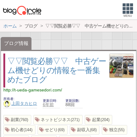
MENU
ホーム
ブログ
▽▽閲覧必勝▽▽ 中古ゲーム機せどりの情報を一番集めたブログ
ブログ情報
▽▽閲覧必勝▽▽ 中古ゲー
ム機せどりの情報を一番集
めたブログ
http://t-ueda-gamesedori.com/
所有者
更新日時
更新回数
上田タカヒロ
6年前
88回
副業
ネットビジネス
起業
760
271
204
初心者
せどり
副収入
独立
144
69
68
55