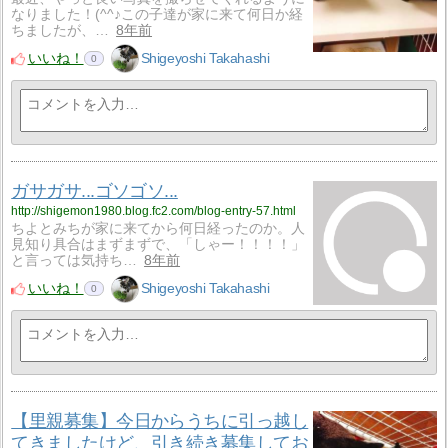
なりました！(^^♪この子達が家に来て何日か経
ちましたが、…
8年前
いいね！
Shigeyoshi Takahashi
0
ガサガサ...ゴソゴソ...
http://shigemon1980.blog.fc2.com/blog-entry-57.html
ちよとみちが家に来てから何日経ったのか。人
見知り具合はまずまずで、「しゃー！！！！」
と言っては気持ち…
8年前
いいね！
Shigeyoshi Takahashi
0
【里親募集】今日からうちに引っ越し
てきましたけど、引き続き募集してお