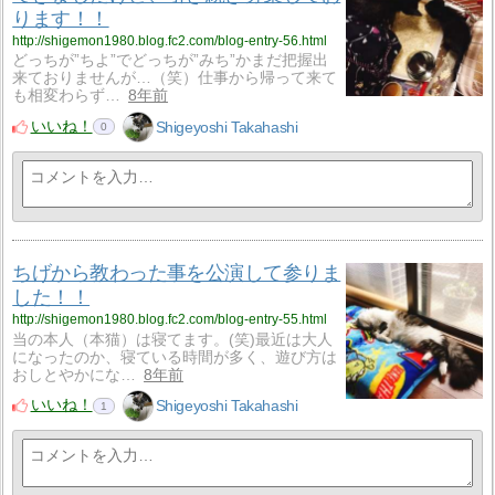
ります！！
http://shigemon1980.blog.fc2.com/blog-entry-56.html
どっちが”ちよ”でどっちが”みち”かまだ把握出
来ておりませんが…（笑）仕事から帰って来て
も相変わらず…
8年前
いいね！
Shigeyoshi Takahashi
0
ちげから教わった事を公演して参りま
した！！
http://shigemon1980.blog.fc2.com/blog-entry-55.html
当の本人（本猫）は寝てます。(笑)最近は大人
になったのか、寝ている時間が多く、遊び方は
おしとやかにな…
8年前
いいね！
Shigeyoshi Takahashi
1