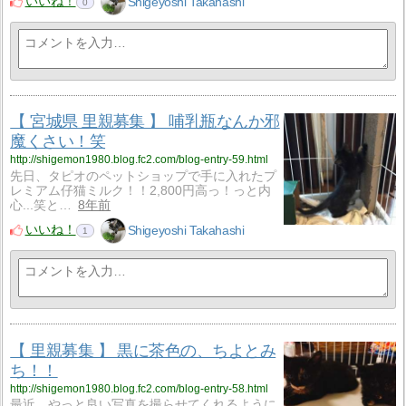
いいね！
Shigeyoshi Takahashi
0
【 宮城県 里親募集 】 哺乳瓶なんか邪
魔くさい！笑
http://shigemon1980.blog.fc2.com/blog-entry-59.html
先日、タピオのペットショップで手に入れたプ
レミアム仔猫ミルク！！2,800円高っ！っと内
心...笑と…
8年前
いいね！
Shigeyoshi Takahashi
1
【 里親募集 】 黒に茶色の、ちよとみ
ち！！
http://shigemon1980.blog.fc2.com/blog-entry-58.html
最近、やっと良い写真を撮らせてくれるように