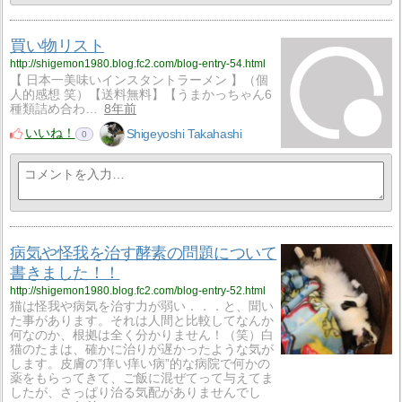
買い物リスト
http://shigemon1980.blog.fc2.com/blog-entry-54.html
【 日本一美味いインスタントラーメン 】（個
人的感想 笑）【送料無料】【うまかっちゃん6
種類詰め合わ…
8年前
いいね！
Shigeyoshi Takahashi
0
病気や怪我を治す酵素の問題について
書きました！！
http://shigemon1980.blog.fc2.com/blog-entry-52.html
猫は怪我や病気を治す力が弱い．．．と、聞い
た事があります。それは人間と比較してなんか
何なのか、根拠は全く分かりません！（笑）白
猫のたまは、確かに治りが遅かったような気が
します。皮膚の”痒い痒い病”的な病院で何かの
薬をもらってきて、ご飯に混ぜてって与えてま
したが、さっぱり治る気配がありませんでし