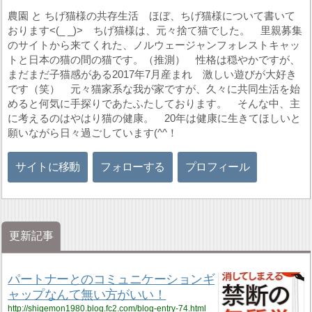
農園 と ちげ猫様の共存生活 ほぼ、ちげ猫様について書いて
おります<(_ _)> ちげ猫様は、元々捨て猫でした。 里親募集
のサイトから来てくれた、ノルウェージャンフォレストキャッ
トと日本の猫の間の猫です。（推測） 性格は穏やかですが、
まだまだ子猫感がある2017年7月産まれ 激しい遊びが大好き
です（笑） 元々猫家系な我が家ですが、久々に共同生活を始
めると何気に手探りであたふたしております。 そんな中、主
に考えるのはやはり猫の健康。 20年は健康に生きてほしいと
願いながら日々過ごしています(^^！
サイトに移動
フォローする
プロフィール
更新記事
パートナーとのコミュニケーションギ
ャップなんて無い方がいい！
http://shigemon1980.blog.fc2.com/blog-entry-74.html