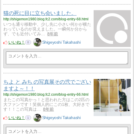
猫の死に目に立ち会いました。
http://shigemon1980.blog.fc2.com/blog-entry-68.html
いつも通り移動中、少し先に小さい何かが横た
わっているのが見えました。一瞬何か分から
ず、でも近付いてみ…
8年前
いいね！
Shigeyoshi Takahashi
0
ちよ と みち の写真展その弐でござい
ますよ～！！
http://shigemon1980.blog.fc2.com/blog-entry-66.html
またこの写真かっ！と思われた方はこの2匹の
大ファンです！笑個人的にこの1枚、大好きで
す！！この写真は…
8年前
いいね！
Shigeyoshi Takahashi
1