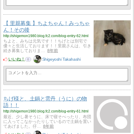
【 里親募集 】ちよちゃん！みっちゃ
ん！その後
http://shigemon1980.blog.fc2.com/blog-entry-62.html
ちよと、みちは元気です！！ちげとは別宅で
優々と生活しております！！里親さんは、引き
続き募集しておりま…
8年前
いいね！
Shigeyoshi Takahashi
0
ちげ様と、土鍋と雲丹（うに）の物
語！！
http://shigemon1980.blog.fc2.com/blog-entry-61.html
最近、少し暑そうに、床で寝そべったり、布団
に入ってこなかったりしているので土鍋を置い
てあげました。仔…
8年前