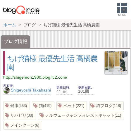
MENU
ホーム
ブログ
ちげ猫様 最優先生活 髙橋農園
ブログ情報
ちげ猫様 最優先生活 髙橋農
園
http://shigemon1980.blog.fc2.com/
所有者
更新日時
更新回数
Shigeyoshi Takahashi
4年前
101回
健康
猫
ペット
猫ブログ
463
419
221
118
リハビリ
ノルウェージャンフォレストキャット
30
11
メインクーン
6