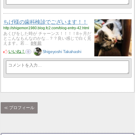
ちげ様の歯科検診でございます！！
http://shigemon1980.blog.fc2.com/blog-entry-42.html
あくびをした時が チャーンス！！！！8ヶ月だ
とこんなもんなのかな...？？良い感じで白く見
えます。若…
8年前
いいね！
Shigeyoshi Takahashi
0
プロフィール