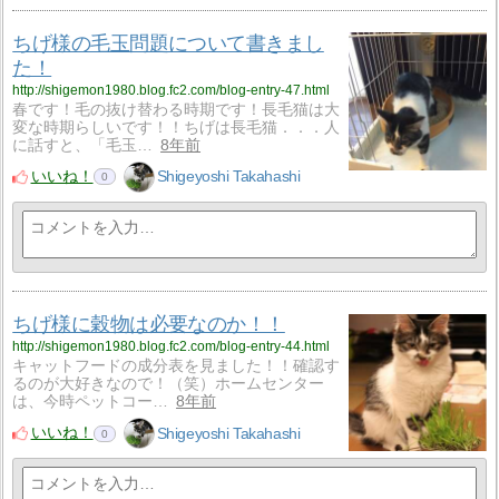
ちげ様の毛玉問題について書きまし
た！
http://shigemon1980.blog.fc2.com/blog-entry-47.html
春です！毛の抜け替わる時期です！長毛猫は大
変な時期らしいです！！ちげは長毛猫．．．人
に話すと、「毛玉…
8年前
いいね！
Shigeyoshi Takahashi
0
ちげ様に穀物は必要なのか！！
http://shigemon1980.blog.fc2.com/blog-entry-44.html
キャットフードの成分表を見ました！！確認す
るのが大好きなので！（笑）ホームセンター
は、今時ペットコー…
8年前
いいね！
Shigeyoshi Takahashi
0