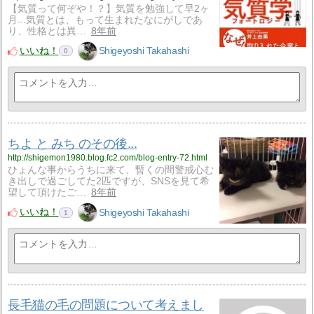
【気質って何ぞや！？】気質を勉強して早2ヶ
月...気質とは、もって生まれたなにがしであ
り、性格とは異…
8年前
いいね！
Shigeyoshi Takahashi
0
ちよ と みち のその後...
http://shigemon1980.blog.fc2.com/blog-entry-72.html
ひょんな事からうちに来て、暫くの間警戒心む
き出しで過ごしてた2匹ですが、SNSを見て希
望して頂けたご…
8年前
いいね！
Shigeyoshi Takahashi
1
長毛猫の毛の問題について考えまし