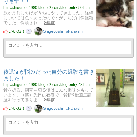
ります！！
http://shigemon1980.blog.fc2.com/blog-entry-50.html
数か月前にちげがうちにやってきました。経緯
については色々あったのですが、ちげは保護猫
でした。保護され…
8年前
いいね！
Shigeyoshi Takahashi
3
後遺症が悩みだった自分の経験を書き
ました！
http://shigemon1980.blog.fc2.com/blog-entry-48.html
骨を折る、靭帯を切る僕はこんな趣味をもって
います。（笑）先日は石巻で、骨折&後遺症講
座を行って参りま…
8年前
いいね！
Shigeyoshi Takahashi
0