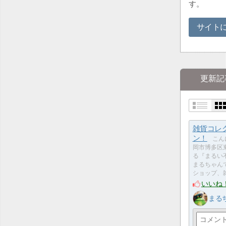
す。
サイト
更新記
雑貨コレ
ン！
こん
岡市博多区
る『まるい
まるちゃんで
ショップ、
いいね
まる