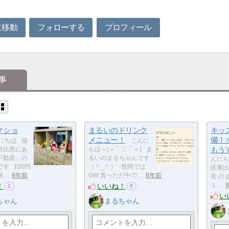
に移動
フォローする
プロフィール
事
クショ
まるいのドリンク
キッ
メニュー！
備！
にちは 福
こんに
もう
東比恵にあ
ちは～(＝⌒▽⌒＝) ま
不動産』の
るいのまるちゃんです
んにち
す 100円
（＾_＾） 世間では
区東比
雑…
8年前
GW 真っただ中で…
8年前
産 のま
！
いいね！
１…
1
0
い
ちゃん
まるちゃん