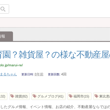
情報
育園？雑貨屋？の様な不動産屋
blo.jp/marui-re/
まるちゃん
8年前
4回
更新日時
更新回数
雑貨
グルメブログ
福岡市
東比恵
132
82
41
15
着したグルメ情報、イベント情報、お店の紹介、不動産屋ならでは