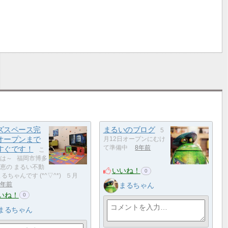
ズスペース完
まるいのブログ
5
オープンまで
月12日オープンにむけ
すぐです！
て準備中
8年前
こ
は～ 福岡市博多
恵の まるい不動
いいね！
0
るちゃんです (*^▽^*) ５月
まるちゃん
8年前
いね！
0
まるちゃん