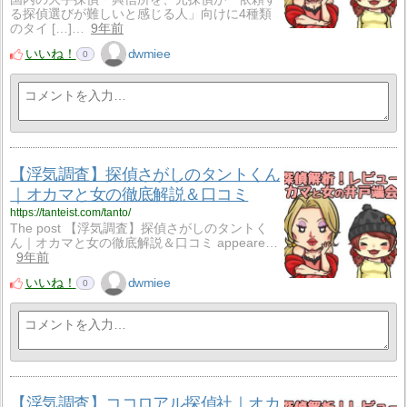
る探偵選びが難しいと感じる人」向けに4種類
のタイ […]…
9年前
いいね！
dwmiee
0
【浮気調査】探偵さがしのタントくん
｜オカマと女の徹底解説＆口コミ
https://tanteist.com/tanto/
The post 【浮気調査】探偵さがしのタントく
ん｜オカマと女の徹底解説＆口コミ appeare…
9年前
いいね！
dwmiee
0
【浮気調査】ココロアル探偵社｜オカ