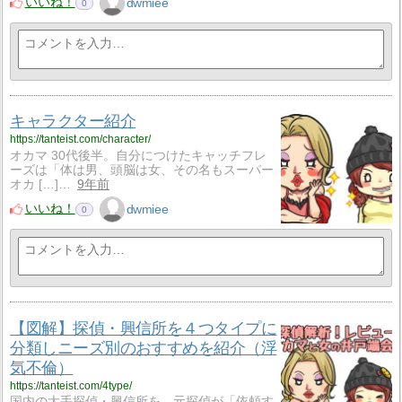
いいね！
dwmiee
0
キャラクター紹介
https://tanteist.com/character/
オカマ 30代後半。自分につけたキャッチフレ
ーズは「体は男、頭脳は女、その名もスーパー
オカ […]…
9年前
いいね！
dwmiee
0
【図解】探偵・興信所を４つタイプに
分類しニーズ別のおすすめを紹介（浮
気不倫）
https://tanteist.com/4type/
国内の大手探偵・興信所を、元探偵が「依頼す