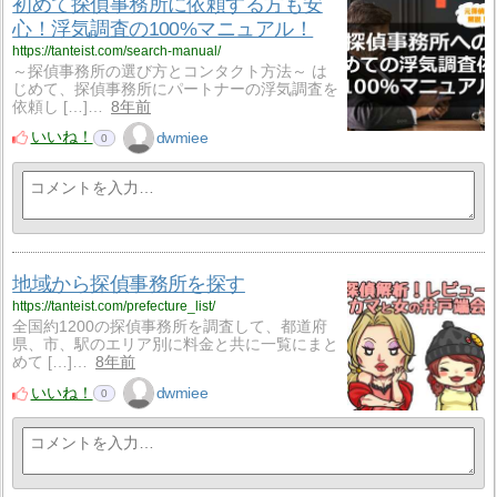
初めて探偵事務所に依頼する方も安
心！浮気調査の100%マニュアル！
https://tanteist.com/search-manual/
～探偵事務所の選び方とコンタクト方法～ は
じめて、探偵事務所にパートナーの浮気調査を
依頼し […]…
8年前
いいね！
dwmiee
0
地域から探偵事務所を探す
https://tanteist.com/prefecture_list/
全国約1200の探偵事務所を調査して、都道府
県、市、駅のエリア別に料金と共に一覧にまと
めて […]…
8年前
いいね！
dwmiee
0