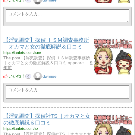
いいね！
dwmiee
0
【浮気調査】探偵 ＩＳＭ調査事務所
｜オカマと女の徹底解説＆口コミ
https://tanteist.com/ism/
The post 【浮気調査】探偵 ＩＳＭ調査事務所
｜オカマと女の徹底解説＆口コミ appeare…
9
年前
いいね！
dwmiee
0
【浮気調査】探偵社TS ｜オカマと女
の徹底解説＆口コミ
https://tanteist.com/ts/
The post 【浮気調査】探偵社TS ｜オカマと女