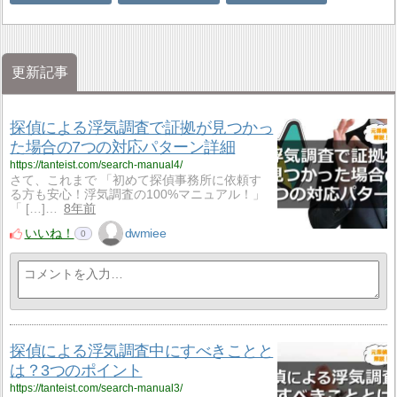
更新記事
探偵による浮気調査で証拠が見つかっ
た場合の7つの対応パターン詳細
https://tanteist.com/search-manual4/
さて、これまで 「初めて探偵事務所に依頼す
る方も安心！浮気調査の100%マニュアル！」
「 […]…
8年前
いいね！
dwmiee
0
探偵による浮気調査中にすべきことと
は？3つのポイント
https://tanteist.com/search-manual3/