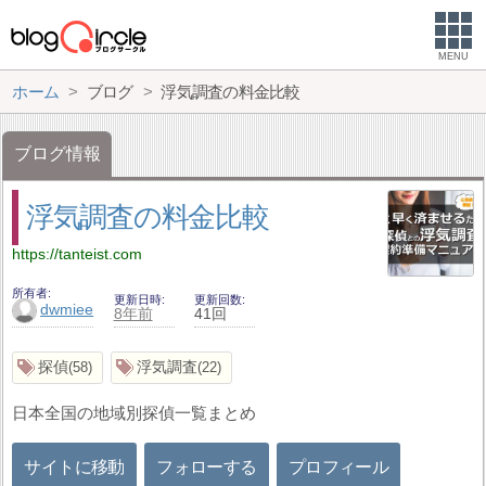
MENU
ホーム
ブログ
浮気調査の料金比較
ブログ情報
浮気調査の料金比較
https://tanteist.com
所有者
更新日時
更新回数
dwmiee
8年前
41回
探偵
浮気調査
58
22
日本全国の地域別探偵一覧まとめ
サイトに移動
フォローする
プロフィール