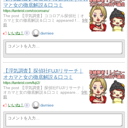
マと女の徹底解説＆口コミ
https://tanteist.com/cocoroaru/
The post 【浮気調査】ココロアル探偵社｜オ
カマと女の徹底解説＆口コミ appeared f…
9年
前
いいね！
dwmiee
0
【浮気調査】探偵社FUJIリサーチ｜
オカマと女の徹底解説＆口コミ
https://tanteist.com/fuji2/
The post 【浮気調査】探偵社FUJIリサーチ｜
オカマと女の徹底解説＆口コミ appeare…
9年
前
いいね！
dwmiee
0