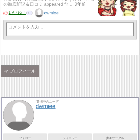
の徹底解説＆口コミ appeared fir…
9年前
いいね！
dwmiee
0
プロフィール
[参照中のユーザ]
dwmiee
フォロー
フォロワー
参加サークル