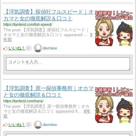
【浮気調査】探偵社フルスピード｜オ
カマと女の徹底解説＆口コミ
https://tanteist.com/full-speed/
The post 【浮気調査】探偵社フルスピード｜
オカマと女の徹底解説＆口コミ appeared …
8
年前
いいね！
dwmiee
0
【浮気調査】原一探偵事務所｜オカマ
と女の徹底解説＆口コミ
https://tanteist.com/hara/
The post 【浮気調査】原一探偵事務所｜オカ
マと女の徹底解説＆口コミ appeared fi…
8年
前
いいね！
dwmiee
0