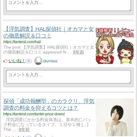
【浮気調査】HAL探偵社｜オカマと女
の徹底解説＆口コミ
https://tanteist.com/hal/
The post 【浮気調査】HAL探偵社｜オカマと女
の徹底解説＆口コミ appeared fir…
8年前
いいね！
dwmiee
0
探偵「成功報酬型」のカラクリ、浮気
調査の料金を抑えるコツとは？
https://tanteist.com/tantei-price-down/
浮気調査にかかる料金体系は、基本的にパッ
ク料金になっているタイプ、１日や１種 […]
The …
9年前