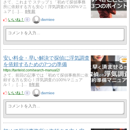
さて、これまで ステップ１「初めて探偵事務
所に依頼する方も安心！浮気調査の100%マニ
ュア […]…
8年前
いいね！
dwmiee
0
安い料金・早い解決で探偵に浮気調査
を依頼するための7つの準備
https://tanteist.com/search-manual2/
さて、前回の記事では「初めて探偵事務所に依
頼する方も安心！浮気調査の100%マニュア
ル！」 […]…
8年前
いいね！
dwmiee
0