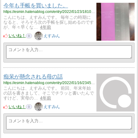
今年も手帳を買いました。
https://esmin.hatenablog.com/entry/2022/01/23/181018
こんにちは、えすみんです。 毎年この時期に
なると、そろそろ次の手帳を探し始めるのです
が、年々早くな…
4年前
いいね！
えすみん
0
痴呆が懸念される母の話
https://esmin.hatenablog.com/entry/2022/01/16/234548
こんにちは、えすみんです。 前回、年末年始
の話を書きまして、そこでチラッと書いたんで
すけど、実母の…
4年前
いいね！
えすみん
0