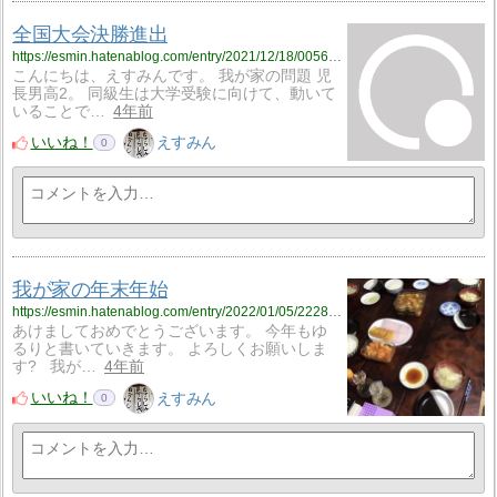
全国大会決勝進出
https://esmin.hatenablog.com/entry/2021/12/18/005601
こんにちは、えすみんです。 我が家の問題 児
長男高2。 同級生は大学受験に向けて、動いて
いることで…
4年前
いいね！
えすみん
0
我が家の年末年始
https://esmin.hatenablog.com/entry/2022/01/05/222836
あけましておめでとうございます。 今年もゆ
るりと書いていきます。 よろしくお願いしま
す? 我が…
4年前
いいね！
えすみん
0