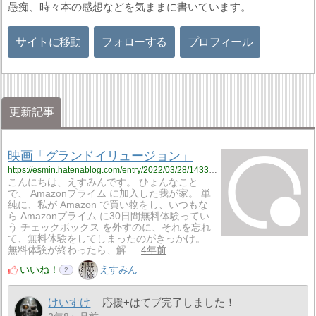
愚痴、時々本の感想などを気ままに書いています。
サイトに移動
フォローする
プロフィール
更新記事
映画「グランドイリュージョン」
https://esmin.hatenablog.com/entry/2022/03/28/143337
こんにちは、えすみんです。 ひょんなこと
で、 Amazonプライム に加入した我が家。 単
純に、私が Amazon で買い物をし、いつもな
ら Amazonプライム に30日間無料体験ってい
う チェックボックス を外すのに、それを忘れ
て、無料体験をしてしまったのがきっかけ。
無料体験が終わったら、解…
4年前
いいね！
えすみん
2
けいすけ
応援+はてブ完了しました！