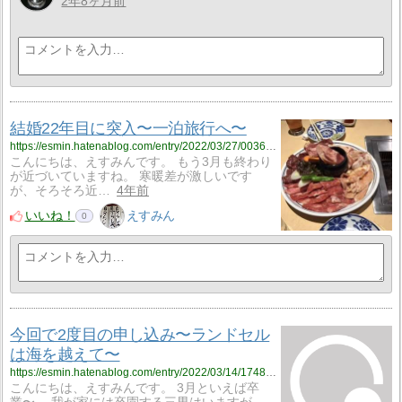
2年8ヶ月前
結婚22年目に突入〜一泊旅行へ〜
https://esmin.hatenablog.com/entry/2022/03/27/003651
こんにちは、えすみんです。 もう3月も終わり
が近づいていますね。 寒暖差が激しいです
が、そろそろ近…
4年前
いいね！
えすみん
0
今回で2度目の申し込み〜ランドセル
は海を越えて〜
https://esmin.hatenablog.com/entry/2022/03/14/174859
こんにちは、えすみんです。 3月といえば卒