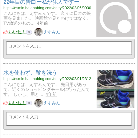
22年目の告白ー私が犯人ですー
https://esmin.hatenablog.com/entry/2022/02/06/093059
こんにちは、えすみんです。 久々に日本の映
画を見ました。 映画館で見たわけではなく、
TV放送のもの…
4年前
いいね！
えすみん
0
水を使わず、靴を洗う
https://esmin.hatenablog.com/entry/2022/02/01/231222
こんにちは、えすみんです。 先日用があっ
て、近くのショッピングモールに行ったんで
す。 しかし、用と…
4年前
いいね！
えすみん
0