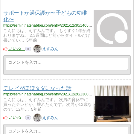
サポートか過保護か〜子どもの幼稚
化〜
https://esmin.hatenablog.com/entry/2021/12/30/140529
こんにちは、えすみんです。 もうすぐ1年が終
わりますね。 2,3週間ほど前からタイトルだけ
書いてい…
5年前
いいね！
えすみん
0
テレビがほぼタダになった話
https://esmin.hatenablog.com/entry/2021/12/26/130008
こんにちは、えすみんです。 次男の育休中に
買ったテレビが、壊れたんです。次男が13歳な
ので、12年…
5年前
いいね！
えすみん
0