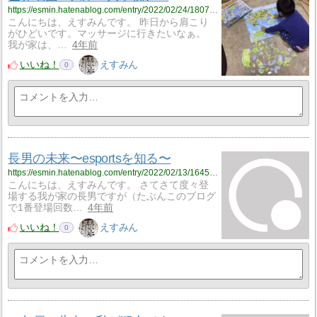
https://esmin.hatenablog.com/entry/2022/02/24/180742
こんにちは、えすみんです。 昨日から肩こり
がひどいです。マッサージに行きたいなぁ。
我が家は、…
4年前
いいね！
えすみん
0
長男の未来〜esportsを知る〜
https://esmin.hatenablog.com/entry/2022/02/13/164506
こんにちは、えすみんです。 さてさて度々登
場する我が家の長男ですが（たぶんこのブログ
で1番登場回数…
4年前
いいね！
えすみん
0