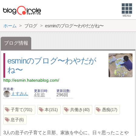
MENU
ホーム
ブログ
esminのブログ〜わやだがね〜
ブログ情報
esminのブログ〜わやだが
ね〜
http://esmin.hatenablog.com/
所有者
更新日時
更新回数
えすみん
4年前
296回
子育て
本
共働き
愚痴
701
151
40
17
息子
6
3人の息子の子育てと旦那、家族を中心に、日々思ったことや