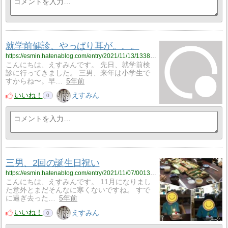
就学前健診、やっぱり耳が。。。
https://esmin.hatenablog.com/entry/2021/11/13/133820
こんにちは、えすみんです。 先日、就学前検
診に行ってきました。 三男、来年は小学生で
すからね〜。早…
5年前
いいね！
えすみん
0
三男、2回の誕生日祝い
https://esmin.hatenablog.com/entry/2021/11/07/001312
こんにちは、えすみんです。 11月になりまし
た意外とまだそんなに寒くないですね。 すで
に過ぎ去った…
5年前
いいね！
えすみん
0