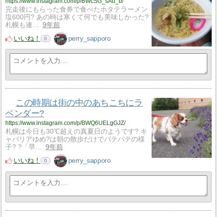
https://www.instagram.com/p/BWcSG_sAu_b/
完走後にもらった食券で食べたホタテラーメン
塩600円? あの時は寒くて何でも美味しかった?
札幌も連…
9年前
いいね！
perry_sapporo
0
この時期は街の中のあちこちにラ
ベンダー?
https://www.instagram.com/p/BWQ6UELgGJZ/
札幌は今日も30℃超えの真夏日のようです? キ
ャバリアゆめ?は朝の散歩だけでバテバテの様
子? ?「早…
9年前
いいね！
perry_sapporo
0