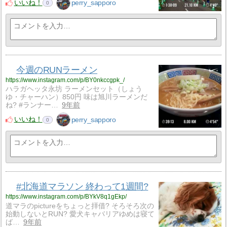
いいね！
perry_sapporo
0
今週のRUNラーメン
https://www.instagram.com/p/BY0nkccgpk_/
ハラガヘッタ永坊 ラーメンセット（しょう
ゆ・チャーハン）850円 味は旭川ラーメンだ
ね? #ランナー…
9年前
いいね！
perry_sapporo
0
#北海道マラソン 終わって1週間?
https://www.instagram.com/p/BYkV8q1gEkp/
道マラのpictureをちょっと拝借? そろそろ次の
始動しないとRUN? 愛犬キャバリアゆめは寝て
ば…
9年前