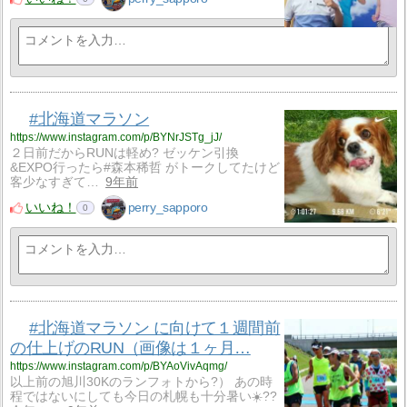
#北海道マラソン
https://www.instagram.com/p/BYNrJSTg_jJ/
２日前だからRUNは軽め? ゼッケン引換
&EXPO行ったら#森本稀哲 がトークしてたけど
客少なすぎて…
9年前
いいね！
perry_sapporo
0
#北海道マラソン に向けて１週間前
の仕上げのRUN（画像は１ヶ月…
https://www.instagram.com/p/BYAoVivAqmg/
以上前の旭川30Kのランフォトから?） あの時
程ではないにしても今日の札幌も十分暑い☀️??