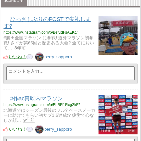
ひっさしぶりのPOSTで失礼しま
す?
https://www.instagram.com/p/BefudFsAEKc/
#勝田全国マラソン に参戦❗️ 道外マラソン初参
戦❗️ さすが第66回と歴史ある大会? 全てにおい
て…
8年前
いいね！
perry_sapporo
0
#作ac真駒内マラソン
https://www.instagram.com/p/BbBR1Rxg2kE/
北海道ではシーズン最後のフル? ペースメーカ
ーに助けてもらい初サブ3.5達成❗️? 疲労で心な
しか顔…
9年前
いいね！
perry_sapporo
0