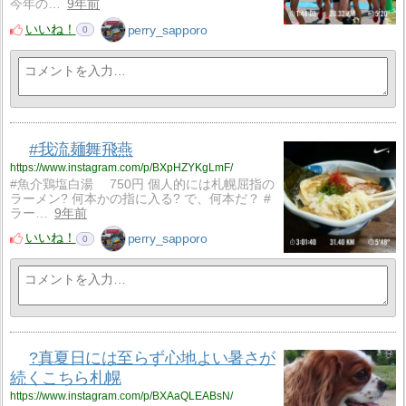
今年の…
9年前
いいね！
perry_sapporo
0
#我流麺舞飛燕
https://www.instagram.com/p/BXpHZYKgLmF/
#魚介鶏塩白湯 750円 個人的には札幌屈指の
ラーメン? 何本かの指に入る? で、何本だ？ #
ラー…
9年前
いいね！
perry_sapporo
0
?️真夏日には至らず心地よい暑さが
続くこちら札幌
https://www.instagram.com/p/BXAaQLEABsN/