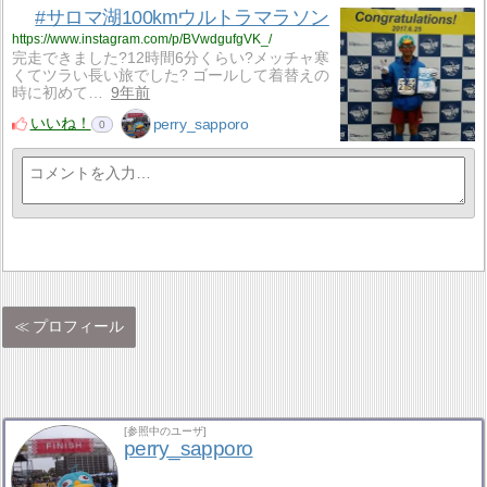
#サロマ湖100kmウルトラマラソン
https://www.instagram.com/p/BVwdgufgVK_/
完走できました?12時間6分くらい?メッチャ寒
くてツラい長い旅でした? ゴールして着替えの
時に初めて…
9年前
いいね！
perry_sapporo
0
プロフィール
[参照中のユーザ]
perry_sapporo