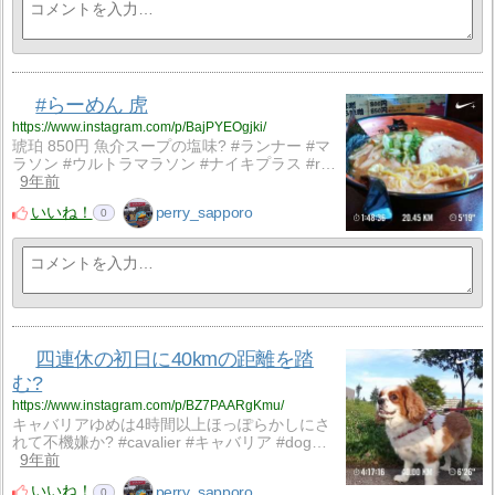
#らーめん 虎
https://www.instagram.com/p/BajPYEOgjki/
琥珀 850円 魚介スープの塩味? #ランナー #マ
ラソン #ウルトラマラソン #ナイキプラス #r…
9年前
いいね！
perry_sapporo
0
四連休の初日に40kmの距離を踏
む?
https://www.instagram.com/p/BZ7PAARgKmu/
キャバリアゆめは4時間以上ほっぽらかしにさ
れて不機嫌か? #cavalier #キャバリア #dog…
9年前
いいね！
perry_sapporo
0