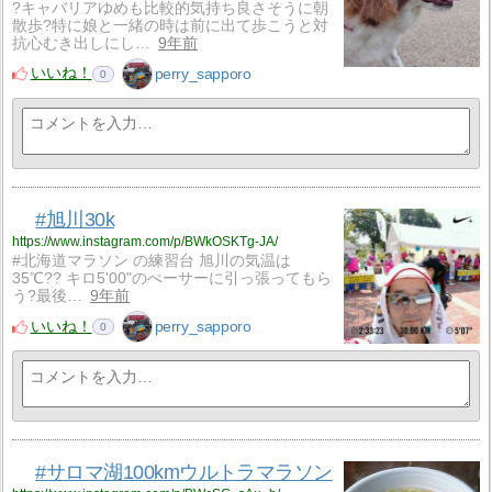
?キャバリアゆめも比較的気持ち良さそうに朝
散歩?特に娘と一緒の時は前に出て歩こうと対
抗心むき出しにし…
9年前
いいね！
perry_sapporo
0
#旭川30k
https://www.instagram.com/p/BWkOSKTg-JA/
#北海道マラソン の練習台 旭川の気温は
35℃?? キロ5'00"のぺーサーに引っ張ってもら
う?最後…
9年前
いいね！
perry_sapporo
0
#サロマ湖100kmウルトラマラソン