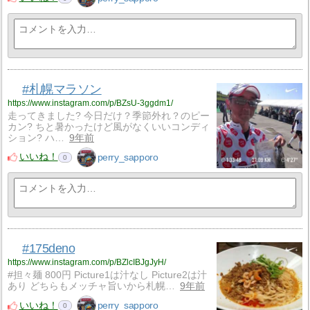
#札幌マラソン
https://www.instagram.com/p/BZsU-3ggdm1/
走ってきました? 今日だけ？季節外れ？のピー
カン? ちと暑かったけど風がなくいいコンディ
ション? ハ…
9年前
いいね！
perry_sapporo
0
#175deno
https://www.instagram.com/p/BZlcIBJgJyH/
#担々麺 800円 Picture1は汁なし Picture2は汁
あり どちらもメッチャ旨いから札幌…
9年前
いいね！
perry_sapporo
0