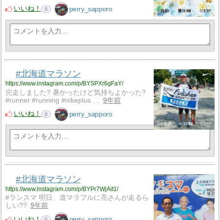
いいね！
perry_sapporo
0
#北海道マラソン
https://www.instagram.com/p/BYSPXr6gFaY/
完走しました? 暑かったけど気持ちよかった?
#runner #running #nikeplus …
9年前
いいね！
perry_sapporo
0
#北海道マラソン
https://www.instagram.com/p/BYPr7WjAit1/
#ランスマ 明日、道マラフルに亮さんが走るら
しい??
9年前
いいね！
perry_sapporo
0