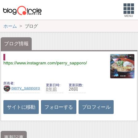
MENU
ホーム
ブログ
ブログ情報
https://www.instagram.com/perry_sapporo/
所有者
更新日時
更新回数
perry_sapporo
8年前
28回
サイトに移動
フォローする
プロフィール
更新記事