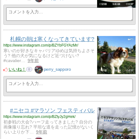
札幌の朝は寒くなってきています?
https://www.instagram.com/p/BZYbFGYAzMr/
寒いのが好きなキャバリアゆめは気持ちよさそ
う? 他の犬が気になるけど近づけない?
#cavalier…
9年前
いいね！
perry_sapporo
0
#ニセコ #マラソン フェスティバル
https://www.instagram.com/p/BZIyJy2gHek/
初参戦の大会?ハーフ走ってきました? 自分の
画像撮り忘れ? 平坦な道を走った記憶がないく
らい上りか下…
9年前