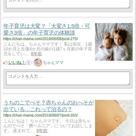
年子育児は大変？「大変さ1.5倍・可
愛さ3倍」の年子育児の体験談
https://chan-mama.com/2018/06/08/post-275/
こんにちは。ちゃんママです！ 私は現在、1歳
10か月と生後4か月の娘の1歳7ヶ月差の年子育
児をしてい…
8年前
いいね！
ちゃんママ
0
うちのこでべそ？赤ちゃんのおへそが
出ている…これって治るの？
https://chan-mama.com/2018/06/07/post-263/
こんにちは！ ちゃんママです。 今日は赤ちゃ
んのでべそ「臍ヘルニア」についてお話ししま
す。 産まれて…
8年前