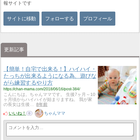
報サイトです
サイトに移動
フォローする
プロフィール
更新記事
【簡単！自宅で出来る！】ハイハイ・
たっちが出来るようになる為、遊びな
がら練習するやり方
https://chan-mama.com/2018/06/16/post-384/
こんにちは。ちゃんママです。 生後7ヶ月～10
ヶ月頃からハイハイが始まりますね。 我が家
の長女は生後…
8年前
いいね！
ちゃんママ
0