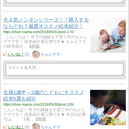
大人気ノンタンシリーズ！！購入する
ならどれ？厳選オススメ絵本紹介！
https://chan-mama.com/2018/05/31/post-174/
こんにちは！ 年子の姉妹を子育て中のちゃん
ママです！ 絵本紹介第五弾です★ ちゃんママ
の絵本紹介…
8年前
いいね！
ちゃんママ
0
生後1歳半～2歳のこどもにオススメ
絵本5選を紹介
https://chan-mama.com/2018/05/30/post-128/
こんにちは！ 年子の姉妹を子育て中のちゃん
ママです！ 絵本紹介第三弾です★ 今日の記事
では、「「1歳…
8年前
いいね！
ちゃんママ
0