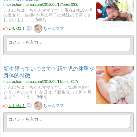
https://chan-mama.com/2018/06/12/post-333/
こんにちは。ちゃんママです！ 現在1歳10か月
の長女と、生後4か月の年子の姉妹の子育てを
しています。…
8年前
いいね！
ちゃんママ
0
新生児っていつまで？新生児の体重や
身体的特徴！
https://chan-mama.com/2018/06/11/post-317/
こんにちは！ちゃんママです。 ご出産おめで
とうございます！ 今日は 「新生児って何ヶ月
まで？」 「う…
8年前
いいね！
ちゃんママ
0