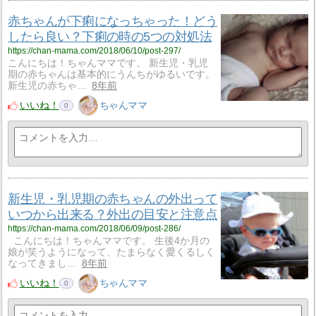
赤ちゃんが下痢になっちゃった！どう
したら良い？下痢の時の5つの対処法
https://chan-mama.com/2018/06/10/post-297/
こんにちは！ちゃんママです。 新生児・乳児
期の赤ちゃんは基本的にうんちがゆるいです。
新生児の赤ちゃ…
8年前
いいね！
ちゃんママ
0
新生児・乳児期の赤ちゃんの外出って
いつから出来る？外出の目安と注意点
https://chan-mama.com/2018/06/09/post-286/
こんにちは！ちゃんママです。 生後4か月の
娘が笑うようになって、たまらなく愛くるしく
なってきまし…
8年前
いいね！
ちゃんママ
0