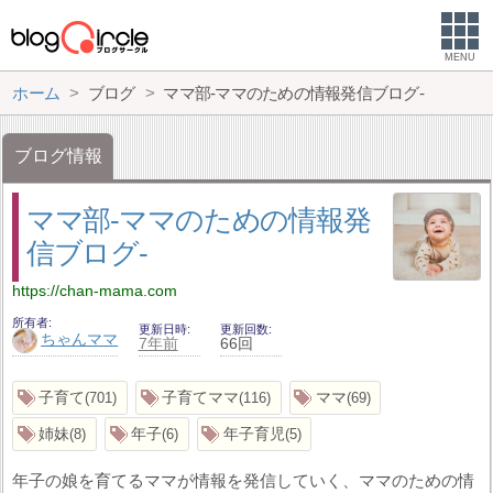
MENU
ホーム
ブログ
ママ部-ママのための情報発信ブログ-
ブログ情報
ママ部-ママのための情報発
信ブログ-
https://chan-mama.com
所有者
更新日時
更新回数
ちゃんママ
7年前
66回
子育て
子育てママ
ママ
701
116
69
姉妹
年子
年子育児
8
6
5
年子の娘を育てるママが情報を発信していく、ママのための情