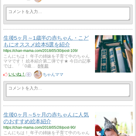
生後5ヶ月～1歳半の赤ちゃん・こど
もにオススメ絵本5選を紹介
https://chan-mama.com/2018/05/30/post-109/
こんにちは！ 年子の姉妹を子育て中のちゃん
ママです！ 絵本紹介第二弾です★ 今日の記事
では、「「0歳…
8年前
いいね！
ちゃんママ
0
生後0ヶ月～5ヶ月の赤ちゃんに人気
のおすすめ絵本紹介
https://chan-mama.com/2018/05/28/post-90/
こんにちは！ 年子の姉妹を子育て中のちゃん