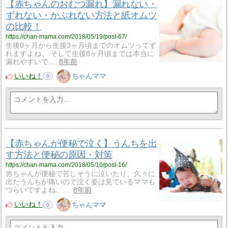
【赤ちゃんのおむつ漏れ】漏れない・
ずれない・かぶれない方法と紙オムツ
の比較！
https://chan-mama.com/2018/05/19/post-67/
生後0ヶ月から生後3ヶ月頃までのオムツってず
れますよね。 そして生後8ヶ月頃までは本当に
漏れやすいで…
8年前
いいね！
ちゃんママ
0
【赤ちゃんが便秘で泣く】うんちを出
す方法と便秘の原因・対策
https://chan-mama.com/2018/05/10/post-16/
赤ちゃんが便秘で苦しそうに泣いたり、久々に
出たうんちが痛いので泣く姿は見ているママも
つらいですよね。…
8年前
いいね！
ちゃんママ
0