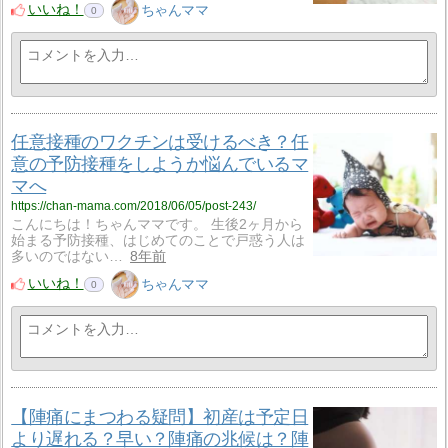
いいね！
ちゃんママ
0
任意接種のワクチンは受けるべき？任
意の予防接種をしようか悩んでいるマ
マへ
https://chan-mama.com/2018/06/05/post-243/
こんにちは！ちゃんママです。 生後2ヶ月から
始まる予防接種、はじめてのことで戸惑う人は
多いのではない…
8年前
いいね！
ちゃんママ
0
【陣痛にまつわる疑問】初産は予定日
より遅れる？早い？陣痛の兆候は？陣