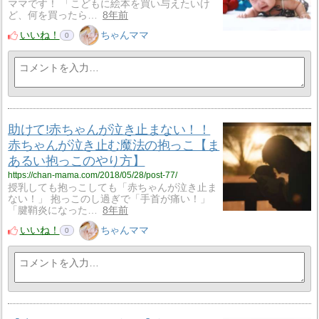
ママです！ 「こどもに絵本を買い与えたいけ
ど、何を買ったら…
8年前
いいね！
ちゃんママ
0
助けて!赤ちゃんが泣き止まない！！
赤ちゃんが泣き止む魔法の抱っこ【ま
あるい抱っこのやり方】
https://chan-mama.com/2018/05/28/post-77/
授乳しても抱っこしても「赤ちゃんが泣き止ま
ない！」 抱っこのし過ぎで「手首が痛い！」
「腱鞘炎になった…
8年前
いいね！
ちゃんママ
0