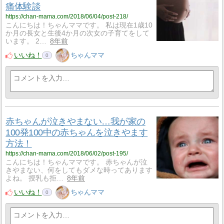
痛体験談
https://chan-mama.com/2018/06/04/post-218/
こんにちは！ちゃんママです。 私は現在1歳10
か月の長女と生後4か月の次女の子育てをして
います。 2…
8年前
いいね！
ちゃんママ
0
赤ちゃんが泣きやまない…我が家の
100発100中の赤ちゃんを泣きやます
方法！
https://chan-mama.com/2018/06/02/post-195/
こんにちは！ちゃんママです。 赤ちゃんが泣
きやまない、何をしてもダメな時ってあります
よね。 授乳も拒…
8年前
いいね！
ちゃんママ
0