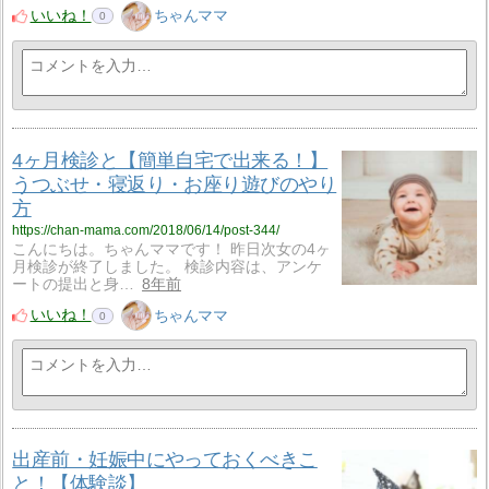
いいね！
ちゃんママ
0
4ヶ月検診と【簡単自宅で出来る！】
うつぶせ・寝返り・お座り遊びのやり
方
https://chan-mama.com/2018/06/14/post-344/
こんにちは。ちゃんママです！ 昨日次女の4ヶ
月検診が終了しました。 検診内容は、アンケ
ートの提出と身…
8年前
いいね！
ちゃんママ
0
出産前・妊娠中にやっておくべきこ
と！【体験談】