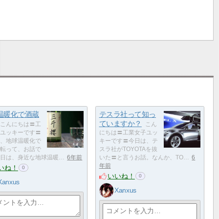
温暖化で酒蔵
テスラ社って知っ
ていますか？
こんにちは〓工
こん
ユッキーです〓
にちは〓工業女子ユッ
、地球温暖化で
キーです〓今日は、テ
転って、お話で
スラ社がTOYOTAを抜
日は、身近な地球温暖…
6年前
いた〓️と言うお話。なんか、TO…
6
年前
いね！
0
いいね！
0
Xanxus
Xanxus