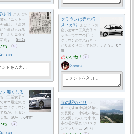
度樹脂
こんにち
クラウンは売れ行
業女子ユッキー
き下がり
今日は、『高強
おはよう御
に仕事取られる
座います〓工業女子ユ
て、お話〓ダイ
ッキーです〓今日は、
新聞よ…
6年前
クラウンの売れ行き下
いね！
がりまくり〓️ってお話。いきな…
6年
0
前
Xanxus
いいね！
0
Xanxus
ウン無くなる
ちは工業女子ユ
道の駅めぐり
です〓️最近氣に
ユッ
題〓『クラウン
キーです〓小学校6年生
でるが、セダン
の長男と、小学校3年生
なる。SUV…
6年前
の次男。2人して中津川
いね！
市の道の駅めぐりスタ
1
ンプラリー…
6年前
Xanxus