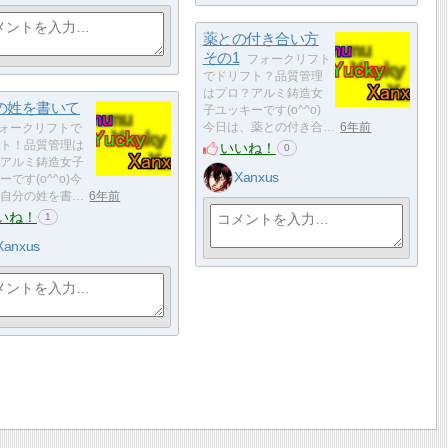
薬との付き合い方
その1
フォークリフト
でドリフト？品質管理
はプロ？アルミ鋳造女
の姓を書いて
子ユッキーです(o^^o)
今日は、薬との付き合…
6年前
ォークリフトで
ト！品質管理は
いいね！
0
アルミ鋳造女子
Xanxus
です(o^^o)今
自分の姓を書…
6年前
いね！
1
Xanxus