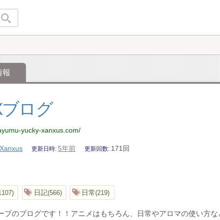
情報
Xブログ
.ayumu-yucky-xanxus.com/
Xanxus
5年前
171回
更新日時
更新回数
日記
日常
1107
566
219
ループのブログです！！アニメはもちろん、日常やアロマの使い方な