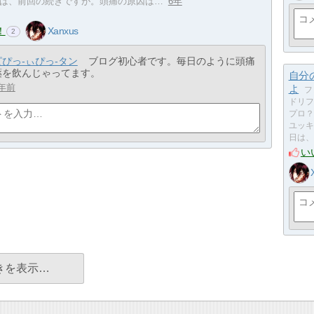
は、前回の続きですが。頭痛の原因は…
6年
！
Xanxus
2
ピぴっ-ぃぴっ-タン
ブログ初心者です。毎日のように頭痛
薬を飲んじゃってます。
自分
年前
よ
フ
ドリフ
プロ？
ユッキー
日は、
い
きを表示…