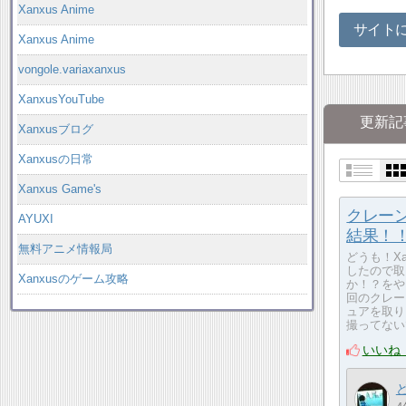
Xanxus Anime
サイト
Xanxus Anime
vongole.variaxanxus
XanxusYouTube
更新記
Xanxusブログ
Xanxusの日常
Xanxus Game's
クレー
AYUXI
結果！
無料アニメ情報局
どうも！X
したので取
Xanxusのゲーム攻略
か！？をや
回のクレー
ュアを取り
撮ってない
いいね