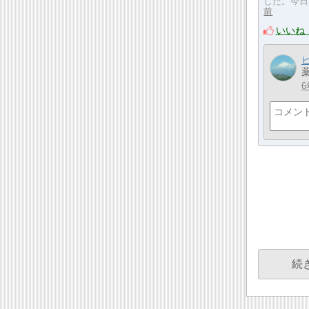
した。今日
前
いいね
6
続