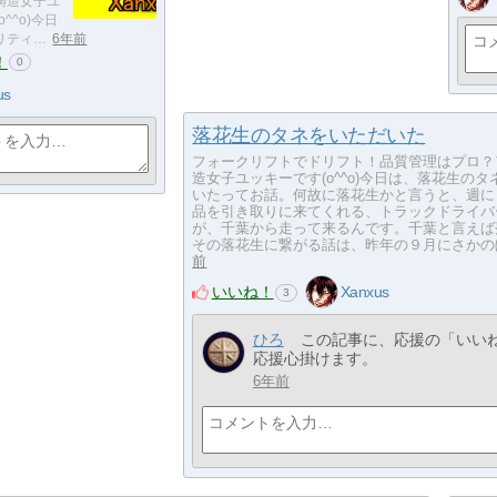
鋳造女子ユ
^^o)今日
リティ…
6年前
！
0
us
落花生のタネをいただいた
フォークリフトでドリフト！品質管理はプロ？
造女子ユッキーです(o^^o)今日は、落花生の
いたってお話。何故に落花生かと言うと、週に
品を引き取りに来てくれる、トラックドライバ
が、千葉から走って来るんです。千葉と言えば
その落花生に繋がる話は、昨年の９月にさかの
前
いいね！
Xanxus
3
ひろ
この記事に、応援の「いい
応援心掛けます。
6年前