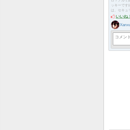
ロ？アルミ
ッキーです(o
は、セキュ
いいね
Xanx