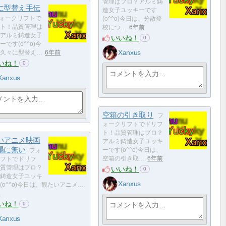
管理はプロ？アルミ鋳
に型替え手伝
造女子ユッキーです
ォークリフトで
(o^^o)今日は、分散登
ト！品質管理は
校につ…
6年前
アルミ鋳造女子
いいね！
0
です(o^^o)今
Xanxus
久々に型替え…
6年前
いね！
0
Xanxus
空箱の引き取り
フ
ォークリフトでドリフ
ト！品質管理はプロ？
いアニメ映画
アルミ鋳造女子ユッキ
場に無い
ーです(o^^o)今日は、
フォ
空箱の引き取…
6年前
フトでドリフ
質管理はプロ？
いいね！
0
鋳造女子ユッキ
Xanxus
(o^^o)今日は、観たいアニメ…
前
いね！
0
Xanxus