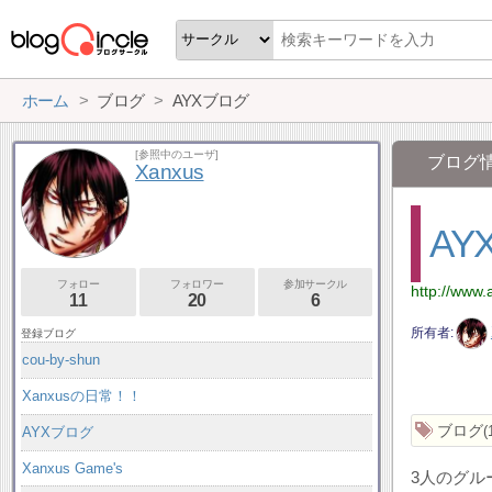
ホーム
ブログ
AYXブログ
[参照中のユーザ]
ブログ
Xanxus
AY
フォロー
フォロワー
参加サークル
http://www
11
20
6
所有者
登録ブログ
cou-by-shun
Xanxusの日常！！
ブログ
AYXブログ
Xanxus Game's
3人のグ