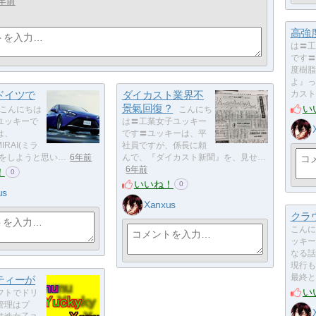
年前
高強
は〓工
です〓
度樹脂
よ』っ
ドイツで
ダイカスト業界不
カスト
景氣回復？
い
こんにちは
こんにち
ユッキーで
は〓工業女子ユッキー
は、
です〓ユッキーは、平
IRAI(ミラ
社員ですが、係長に頼
話をしようと思い…
6年前
んで、『ダイカスト新聞』を、見せ…
6年前
！
0
いいね！
0
us
Xanxus
クラ
こんに
ッキー
なる話
現行も
最終と
ティーが
い
フトでドリ
管理はプ