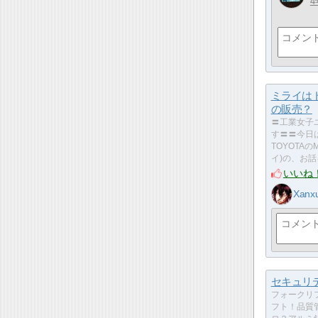
4
ミライは
の販売？
〓工業女子
す〓〓今日
TOYOTAのM
イ)の、お
いいね
Xanx
セキュリ
フォークリ
フト！品質