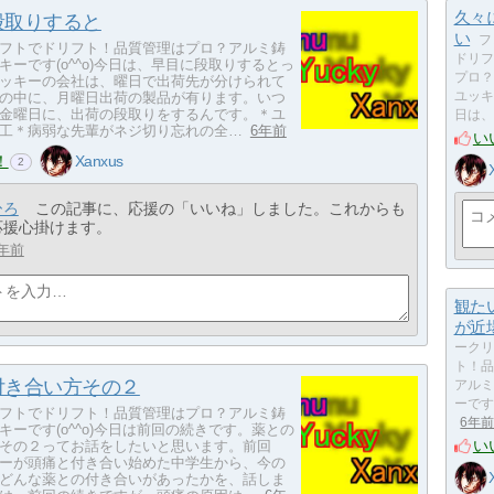
久々
段取りすると
い
フ
フトでドリフト！品質管理はプロ？アルミ鋳
ドリフ
キーです(o^^o)今日は、早目に段取りするとっ
プロ？
ッキーの会社は、曜日で出荷先が分けられて
の中に、月曜日出荷の製品が有ります。いつ
ユッキー
金曜日に、出荷の段取りをするんです。＊ユ
日は、
工＊病弱な先輩がネジ切り忘れの全…
6年前
い
！
Xanxus
2
ひろ
この記事に、応援の「いいね」しました。これからも
応援心掛けます。
年前
観た
が近
ークリ
ト！品
付き合い方その２
アルミ
ーです
フトでドリフト！品質管理はプロ？アルミ鋳
6年
キーです(o^^o)今日は前回の続きです。薬との
い
その２ってお話をしたいと思います。前回
ーが頭痛と付き合い始めた中学生から、今の
どんな薬との付き合いがあったかを、話しま