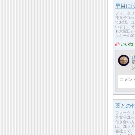
早目に
フォークリ
造女子ユッ
てお話。ユ
います。そ
も木曜日か
ッキーの加
いいね
6
薬との
フォークリ
造女子ユッ
付き合い方
は、ユッキ
会社まで、