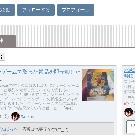
に移動
フォローする
プロフィール
事
地球
ンゲームで取った景品を即売却した
移転
！
業女子
anxusです！今回は久しぶりにクレーンゲーム
今日は
った景品を売却したらいくらで売れるの
酒蔵移
っていこうと思います！スポンサーリンク 今
す〓今
ンゲームはドラゴンボールの孫悟空のフィギ
い
にいきました！クレーンゲームの台の写真は
です(;^_^A結果からいうと使った…
5年前
！
Xanxus
2
どんぱっち
応援ぽち完了です(*^_^*)