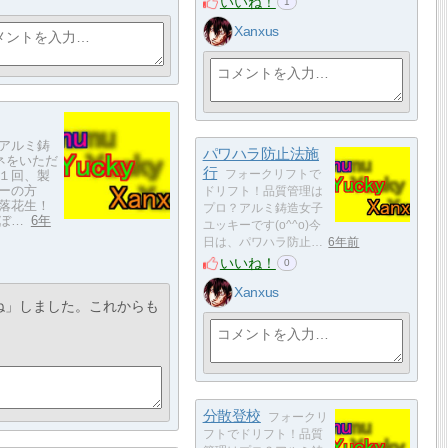
いいね！
1
Xanxus
アルミ鋳
パワハラ防止法施
タネをいただ
行
１回、製
フォークリフトで
ーの方
ドリフト！品質管理は
落花生！
プロ？アルミ鋳造女子
ぼ…
6年
ユッキーです(o^^o)今
日は、パワハラ防止…
6年前
いいね！
0
Xanxus
ね」しました。これからも
分散登校
フォークリ
フトでドリフト！品質