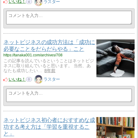
いいね！
ラスター
4
ネットビジネスの成功方法は「成功に
必要なことをだらだらやる」こと
https://tanaka001.com/archives/708
この記事を読んでいるということはネットビジ
ネスに取り組んでいると思います。 当然、あ
なたも成功したい…
8年前
いいね！
ラスター
0
ネットビジネス初心者におすすめな成
功する考え方は「学習を重視するこ
と」