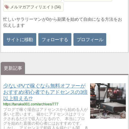
メルマガアフィリエイト
34
忙しいサラリーマンが0から副業を始めて自由になる方法をお
伝えします
サイトに移動
フォローする
プロフィール
更新記事
少ないPVで稼ぐなら無料オファーが
おすすめ!初心者でもアドセンスの3倍
以上狙える!?
https://tanaka001.com/archives/777
ブログで稼ぐ場合はアドセンスから始める人が
多いと思います。 確かにアドセンスはクリッ
クされるだけで収入になるので、 本当にブロ
グを始めた直後の初心者にはおすすめです。
しかし、アドセンスで初収入を得たにも関...
8