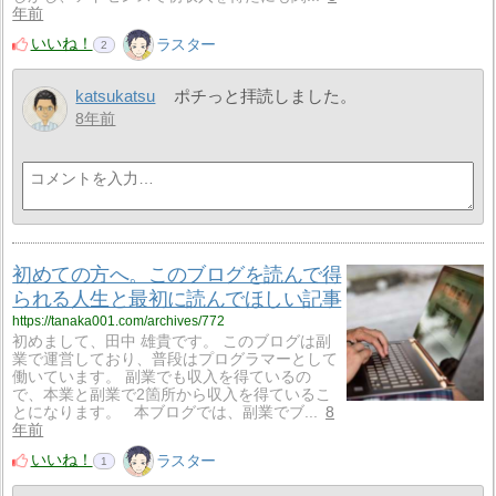
年前
いいね！
ラスター
2
katsukatsu
ポチっと拝読しました。
8年前
初めての方へ。このブログを読んで得
られる人生と最初に読んでほしい記事
https://tanaka001.com/archives/772
初めまして、田中 雄貴です。 このブログは副
業で運営しており、普段はプログラマーとして
働いています。 副業でも収入を得ているの
で、本業と副業で2箇所から収入を得ているこ
とになります。 本ブログでは、副業でブ...
8
年前
いいね！
ラスター
1