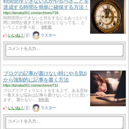
時間管理できない人がやるべきことを
達成する時間を簡単に確保する方法！
https://tanaka001.com/archives/739
時間管理ができないと何をするにもあっという
間に時間が過ぎて何もやれなくなってる… と
いうことが多々起…
8年前
いいね！
ラスター
4
ブログの記事が書けない時にやる気0
から強制的に記事を書く方法
https://tanaka001.com/archives/731
ブログでアフィリエイトをする上で、ある意味
一番大きな悩みは記事を書けないことだと思い
ます。 書かない…
8年前
いいね！
ラスター
2