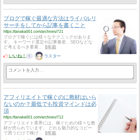
ブログで稼ぐ最適な方法はライバルリ
サーチをしてから記事を書くこと
https://tanaka001.com/archives/721
ブログで稼ぐには様々なテクニックがありま
す。 キーワード選定や記事量産、SEOなどな
ど考えるべき要素…
8年前
いいね！
ラスター
5
アフィリエイトで稼ぐのに教材はいら
ないのか？最低でも投資マインドは必
須
https://tanaka001.com/archives/712
アフィリエイト業界には、稼ぐための様々な教
材が売られています。 どれも魅力的なコピー
で買うだけで稼げ…
8年前