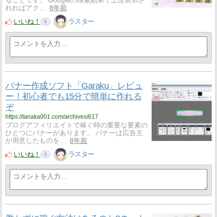
ることです。 Googleの検索結果で上位表示さ
れればアク…
8年前
いいね！
ラスター
0
バナー作成ソフト「Garaku」レビュ
ー！初心者でも15分で簡単に作れる
ぞ
https://tanaka001.com/archives/617
ブログアフィリエイトで稼ぐ時の重要な要素の
ひとつにバナーがあります。 バナーは広告主
が用意したものを…
8年前
いいね！
ラスター
0