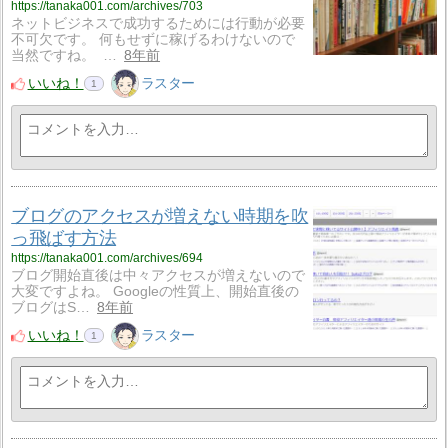
https://tanaka001.com/archives/703
ネットビジネスで成功するためには行動が必要
不可欠です。 何もせずに稼げるわけないので
当然ですね。 …
8年前
いいね！
ラスター
1
ブログのアクセスが増えない時期を吹
っ飛ばす方法
https://tanaka001.com/archives/694
ブログ開始直後は中々アクセスが増えないので
大変ですよね。 Googleの性質上、開始直後の
ブログはS…
8年前
いいね！
ラスター
1