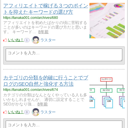
アフィリエイトで稼げる３つのポイン
トを抑えたキーワードの選び方
https://tanaka001.com/archives/680
アフィリエイトを初めたばかりの頃に苦戦する
ことが多いのはキーワードの選び方だと思いま
す。 キーワード…
8年前
いいね！
ラスター
1
カテゴリの分類を的確に行うことでブ
ログのSEO自然と強化する方法
https://tanaka001.com/archives/674
カテゴリの分類はなんとなくやっている人も多
いかもしれませんが、 適切に設定することで
SEOがかなり強…
8年前
いいね！
ラスター
0