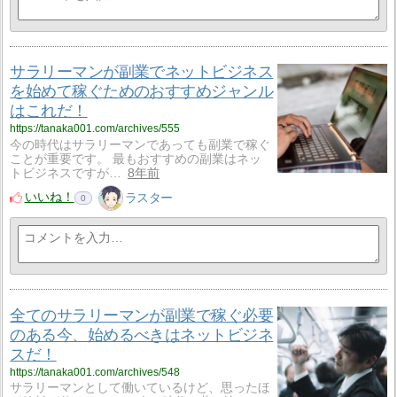
サラリーマンが副業でネットビジネス
を始めて稼ぐためのおすすめジャンル
はこれだ！
https://tanaka001.com/archives/555
今の時代はサラリーマンであっても副業で稼ぐ
ことが重要です。 最もおすすめの副業はネッ
トビジネスですが…
8年前
いいね！
ラスター
0
全てのサラリーマンが副業で稼ぐ必要
のある今、始めるべきはネットビジネ
スだ！
https://tanaka001.com/archives/548
サラリーマンとして働いているけど、思ったほ