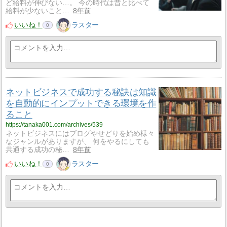
ど給料が伸びない…。 今の時代は昔と比べて
給料が少ないこと…
8年前
いいね！
ラスター
0
ネットビジネスで成功する秘訣は知識
を自動的にインプットできる環境を作
ること
https://tanaka001.com/archives/539
ネットビジネスにはブログやせどりを始め様々
なジャンルがありますが、 何をやるにしても
共通する成功の秘…
8年前
いいね！
ラスター
0