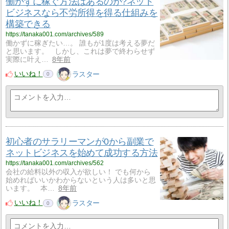
働かずに稼ぐ方法はあるのか?ネット
ビジネスなら不労所得を得る仕組みを
構築できる
https://tanaka001.com/archives/589
働かずに稼ぎたい…。 誰もが1度は考える夢だ
と思います。 しかし、これは夢で終わらせず
実際に叶え…
8年前
いいね！
ラスター
0
初心者のサラリーマンが0から副業で
ネットビジネスを始めて成功する方法
https://tanaka001.com/archives/562
会社の給料以外の収入が欲しい！ でも何から
始めればいいかわからないという人は多いと思
います。 本…
8年前
いいね！
ラスター
0