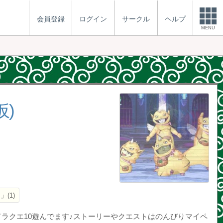
会員登録
ログイン
サークル
ヘルプ
MENU
)
ア」
1
ラクエ10遊んでます♪ストーリーやクエストはのんびりマイペ