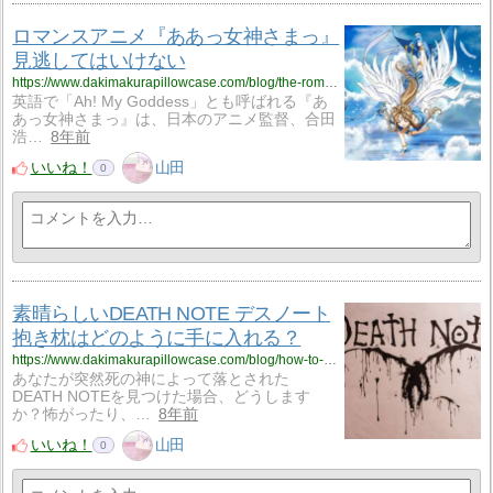
ロマンスアニメ『ああっ女神さまっ』
見逃してはいけない
https://www.dakimakurapillowcase.com/blog/the-romance-anime-aa-megami-sama-that-you-should-not-miss/
英語で「Ah! My Goddess」とも呼ばれる『あ
あっ女神さまっ』は、日本のアニメ監督、合田
浩…
8年前
いいね！
山田
0
素晴らしいDEATH NOTE デスノート
抱き枕はどのように手に入れる？
https://www.dakimakurapillowcase.com/blog/how-to-get-great-death-note-dakimakura-pillows/
あなたが突然死の神によって落とされた
DEATH NOTEを見つけた場合、どうします
か？怖がったり、…
8年前
いいね！
山田
0