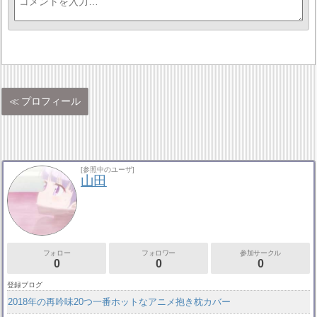
プロフィール
[参照中のユーザ]
山田
フォロー
フォロワー
参加サークル
0
0
0
登録ブログ
2018年の再吟味20つ一番ホットなアニメ抱き枕カバー