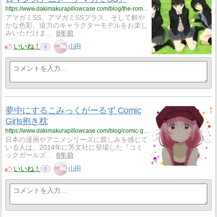
https://www.dakimakurapillowcase.com/blog/the-romance-anime-amagami-ss/
アマガミSS、アマガミSSプラス、そして鮮や
かな色彩、迫力のキャラクターモデルをお楽し
みいただけま…
8年前
いいね！
山田
0
夢中にするこみっくがーるず Comic
Girls抱き枕
https://www.dakimakurapillowcase.com/blog/comic-girls-japanese-body-pillows-that-you-will-love/
日本の漫画やアニメシリーズに親しみを感じて
いる人は、2014年に芳文社に登場した『コミ
ックガールズ…
8年前
いいね！
山田
0