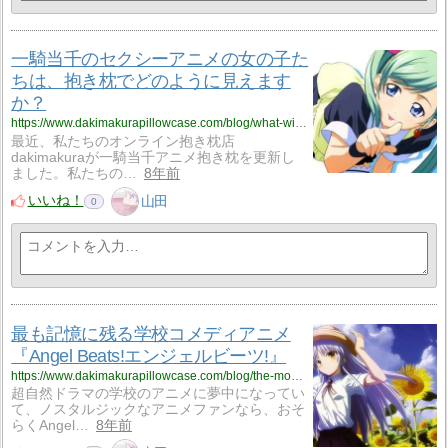
一騎当千のセクシーアニメの女の子た
ちは、抱き枕でどのように見えます
か？
https://www.dakimakurapillowcase.com/blog/what-will-the-sexy-anime-girls-of-ikki-tousen-on-body-pillows-look-like/
最近、私たちのオンライン抱き枕店
dakimakuraが一騎当千アニメ抱き枕を更新し
ました。私たちの…
8年前
いいね！
山田
0
最も記憶に残る学校コメディアニメ
『Angel Beats!エンジェルビーツ!』
https://www.dakimakurapillowcase.com/blog/the-most-memorable-school-comedy-anime-angel-beats/
超自然ドラマの学校のアニメに夢中になってい
て、ノスタルジックなアニメファンなら、おそ
らくAngel…
8年前