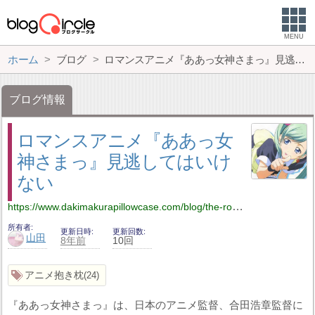
MENU
ホーム
ブログ
ロマンスアニメ『ああっ女神さまっ』見逃してはいけない
ブログ情報
ロマンスアニメ『ああっ女
神さまっ』見逃してはいけ
ない
https://www.dakimakurapillowcase.com/blog/the-romance-anime-aa-megami-sama-that-you-should-not-miss/
所有者
更新日時
更新回数
山田
8年前
10回
アニメ抱き枕
24
『ああっ女神さまっ』は、日本のアニメ監督、合田浩章監督に