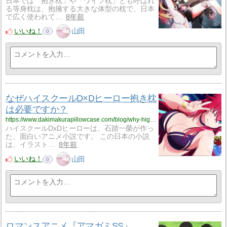
日本では「抱き枕」や「ワイフ枕」とも呼ばれ
る等身枕は、抱擁する大きな体型の枕で、日本
で広く使われて…
8年前
いいね！
山田
0
なぜハイスクールD×Dヒーロー抱き枕
は必要ですか？
https://www.dakimakurapillowcase.com/blog/why-high-school-dxd-hero-dakimakura-pillow-is-a-must-have/
ハイスクールDxDヒーローは、石踏一榮が作っ
た、面白いアニメ小説です。 この日本の小説
は、イラスト…
8年前
いいね！
山田
0
ロマンスアニメ『アマガミSS』