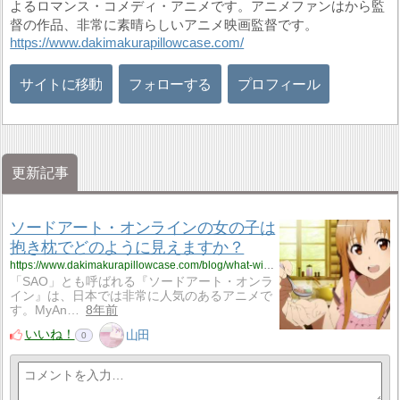
よるロマンス・コメディ・アニメです。アニメファンはから監
督の作品、非常に素晴らしいアニメ映画監督です。
https://www.dakimakurapillowcase.com/
サイトに移動
フォローする
プロフィール
更新記事
ソードアート・オンラインの女の子は
抱き枕でどのように見えますか？
https://www.dakimakurapillowcase.com/blog/what-will-the-girls-from-sao-anime-on-body-pillows-look-like/
「SAO」とも呼ばれる『ソードアート・オンラ
イン』は、日本では非常に人気のあるアニメで
す。MyAn…
8年前
いいね！
山田
0