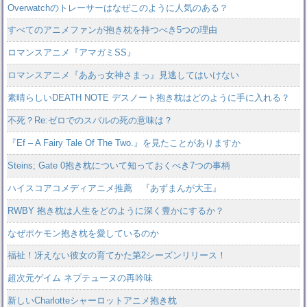
Overwatchのトレーサーはなぜこのように人気のある？
すべてのアニメファンが抱き枕を持つべき5つの理由
ロマンスアニメ『アマガミSS』
ロマンスアニメ『ああっ女神さまっ』見逃してはいけない
素晴らしいDEATH NOTE デスノート抱き枕はどのように手に入れる？
不死？Re:ゼロでのスバルの死の意味は？
『Ef – A Fairy Tale Of The Two.』を見たことがありますか
Steins; Gate 0抱き枕について知っておくべき7つの事柄
ハイスコアコメディアニメ推薦 『あずまんが大王』
RWBY 抱き枕は人生をどのように深く豊かにするか？
なぜポケモン抱き枕を愛しているのか
福祉！冴えない彼女の育てかた第2シーズンリリース！
超次元ゲイム ネプテューヌの再吟味
新しいCharlotteシャーロットアニメ抱き枕