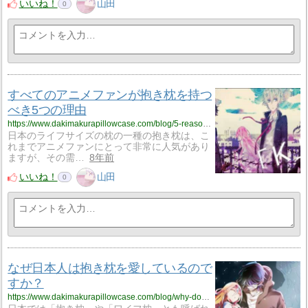
いいね！
山田
0
すべてのアニメファンが抱き枕を持つ
べき5つの理由
https://www.dakimakurapillowcase.com/blog/5-reasons-why-every-anime-fans-should-have-a-dakimakura/
日本のライフサイズの枕の一種の抱き枕は、こ
れまでアニメファンにとって非常に人気があり
ますが、その需…
8年前
いいね！
山田
0
なぜ日本人は抱き枕を愛しているので
すか？
https://www.dakimakurapillowcase.com/blog/why-do-japanese-love-body-pillows/