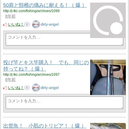
50肩と頸椎の痛みに耐える！（ 爆 ）
http://j-tkc.com/fishing/archives/1099
8年前
いいね！
dirty-angel
0
投げ竿とキス竿購入！ でも、同じの
持ってね？（ 爆 ）
http://j-tkc.com/fishing/archives/1097
8年前
いいね！
dirty-angel
0
出世魚！ 小肌のトリビア！（ 爆 ）