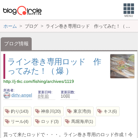
MENU
ホーム
ブログ
ライン巻き専用ロッド 作ってみた！（ 爆 ）
ブログ情報
ライン巻き専用ロッド 作
ってみた！（ 爆 ）
http://j-tkc.com/fishing/archives/1119
所有者
更新日時
更新回数
dirty-angel
8年前
10回
釣り
神奈川
東京湾
キス
143
20
8
6
リール
ロッド
馬堀海岸
4
3
1
貰って来たロッドで・・・。ライン巻き専用のロッド作成！今