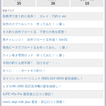
35
36
10
登録ブログ
陸奥湾で使う釣り道具！ カレイ・穴釣り etc
自作のスプールシート 作ってみた！（ 爆 ）
キス釣り自作フロート玉 下塗りの色を変更！
再チャレンジ！ 自作フロート玉作成！ Vol-01
発泡ビーズでフロート玉を作ってみた。（ 爆 ）
ライン巻き専用ロッド 作ってみた！（ 爆 ）
今回の釣りも絶不調！ 泣けるぜ・・・。
久々に・・・ボートキス釣り！
ダイソン スーパーソニック HD01-ULF-WSN 最安値探し！
ヒダカHK-1890 高圧洗浄機の最安値探し！
ILIFE V5s Pro 最安値と口コミ探訪！
men's depi milk plus 最安・安心口コミ情報！