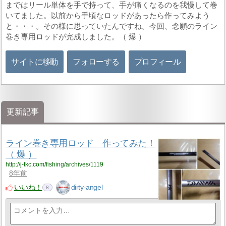
まではリール単体を手で持って、手が痛くなるのを我慢して巻
いてました。以前から手頃なロッドがあったら作ってみよう
と・・・。その様に思っていたんですね。今回、念願のライン
巻き専用ロッドが完成しました。（ 爆 ）
サイトに移動
フォローする
プロフィール
更新記事
ライン巻き専用ロッド 作ってみた！
（ 爆 ）
http://j-tkc.com/fishing/archives/1119
8年前
いいね！
dirty-angel
8