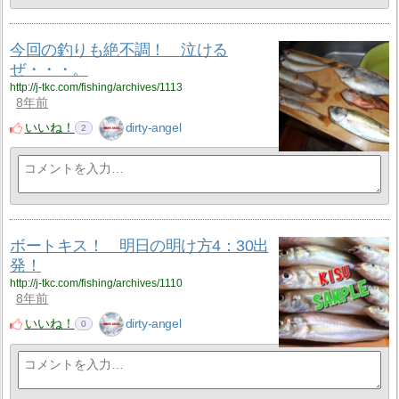
今回の釣りも絶不調！ 泣ける
ぜ・・・。
http://j-tkc.com/fishing/archives/1113
8年前
いいね！
dirty-angel
2
ボートキス！ 明日の明け方4：30出
発！
http://j-tkc.com/fishing/archives/1110
8年前
いいね！
dirty-angel
0