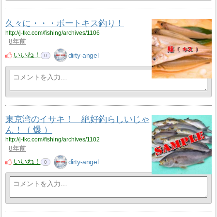
久々に・・・ボートキス釣り！
http://j-tkc.com/fishing/archives/1106
8年前
いいね！
dirty-angel
0
東京湾のイサキ！ 絶好釣らしいじゃ
ん！（ 爆 ）
http://j-tkc.com/fishing/archives/1102
8年前
いいね！
dirty-angel
0