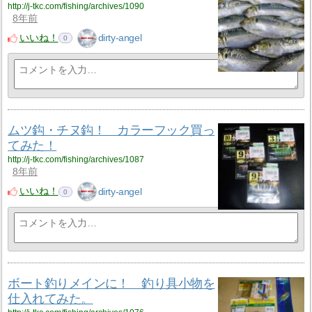
http://j-tkc.com/fishing/archives/1090
8年前
いいね！
dirty-angel
0
ムツ鈎・チヌ鈎！ カラーフック買っ
てみた！
http://j-tkc.com/fishing/archives/1087
8年前
いいね！
dirty-angel
0
ボート釣りメインに！ 釣り具小物を
仕入れてみた。