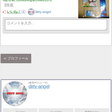
http://j-tkc.com/fishing/archives/1076
8年前
いいね！
dirty-angel
0
プロフィール
[参照中のユーザ]
dirty-angel
フォロー
フォロワー
参加サークル