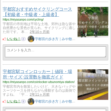
宇都宮おすすめサイクリングコース
【初級者・中級者・上級者】
https://miyasanpo.com/cycling/
宇都宮の市街地は平坦な土地、郊外は急な坂や
自然豊かな景色が見られ、サイクリングに適し
た街です。 本…
2年10ヶ月前
いいね！
宇都宮の歩き方｜みや散歩
2
宇都宮駅コインロッカー｜値段・場
所･サイズ･設置数を徹底ガイド
https://miyasanpo.com/coinlocker-utsunomiya-station/
宇都宮市内を散策したいけど、大きなバッグや
スーツケースを持ちながら移動するのは面倒で
すよね。 「宇…
2年11ヶ月前
いいね！
宇都宮の歩き方｜みや散歩
3