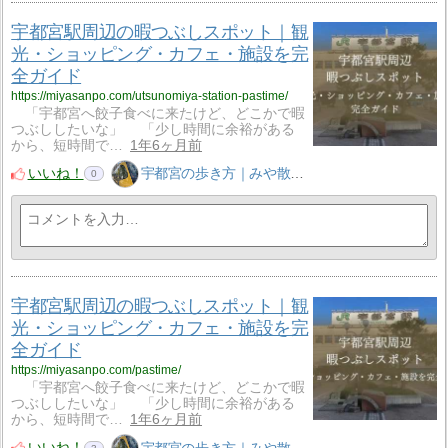
宇都宮駅周辺の暇つぶしスポット｜観
光・ショッピング・カフェ・施設を完
全ガイド
https://miyasanpo.com/utsunomiya-station-pastime/
「宇都宮へ餃子食べに来たけど、どこかで暇
つぶししたいな」 「少し時間に余裕がある
から、短時間で…
1年6ヶ月前
いいね！
宇都宮の歩き方｜みや散歩
0
宇都宮駅周辺の暇つぶしスポット｜観
光・ショッピング・カフェ・施設を完
全ガイド
https://miyasanpo.com/pastime/
「宇都宮へ餃子食べに来たけど、どこかで暇
つぶししたいな」 「少し時間に余裕がある
から、短時間で…
1年6ヶ月前
いいね！