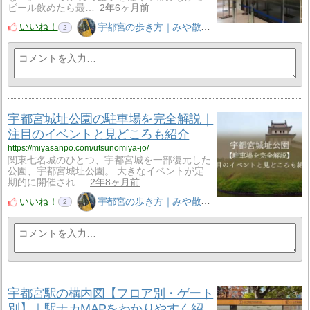
ビール飲めたら最…
2年6ヶ月前
いいね！
宇都宮の歩き方｜みや散歩
2
宇都宮城址公園の駐車場を完全解説｜
注目のイベントと見どころも紹介
https://miyasanpo.com/utsunomiya-jo/
関東七名城のひとつ、宇都宮城を一部復元した
公園、宇都宮城址公園。 大きなイベントが定
期的に開催され…
2年8ヶ月前
いいね！
宇都宮の歩き方｜みや散歩
2
宇都宮駅の構内図【フロア別・ゲート
別】｜駅ナカMAPをわかりやすく紹