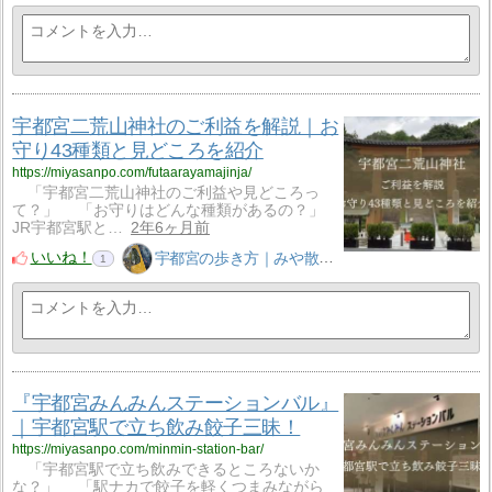
宇都宮二荒山神社のご利益を解説｜お
守り43種類と見どころを紹介
https://miyasanpo.com/futaarayamajinja/
「宇都宮二荒山神社のご利益や見どころっ
て？」 「お守りはどんな種類があるの？」
JR宇都宮駅と…
2年6ヶ月前
いいね！
宇都宮の歩き方｜みや散歩
1
『宇都宮みんみんステーションバル』
｜宇都宮駅で立ち飲み餃子三昧！
https://miyasanpo.com/minmin-station-bar/
「宇都宮駅で立ち飲みできるところないか
な？」 「駅ナカで餃子を軽くつまみながら