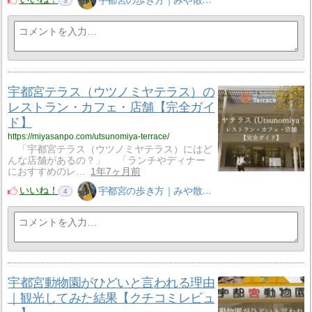
宇都宮の歩き方｜みや散歩
3
宇都宮テラス（ウツノミヤテラス）の
レストラン・カフェ・店舗【完全ガイ
ド】
https://miyasanpo.com/utsunomiya-terrace/
「宇都宮テラス（ウツノミヤテラス）にはど
んな店舗があるの？」 「ランチやディナー
におすすめのレ…
1年7ヶ月前
いいね！
宇都宮の歩き方｜みや散歩
4
宇都宮動物園がひどいと言われる理由
｜観光してみた結果【クチコミレビュ