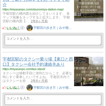
介
https://miyasanpo.com/utsunomiya-station-map/
宇都宮駅の構内図を紹介してまいります。 各
マップ画像をタップすると拡大します。 宇都
宮駅の構内図【…
2年8ヶ月前
いいね！
宇都宮の歩き方｜みや散歩
2
宇都宮駅のタクシー乗り場【東口と西
口】タクシー会社予約連絡先あり
https://miyasanpo.com/taxi-stand/
タクシーは移動手段に便利だからこそ、必要な
時にすぐ乗車したいですよね。 宇都宮市内で
はタクシーを拾…
2年8ヶ月前
いいね！
宇都宮の歩き方｜みや散歩
2