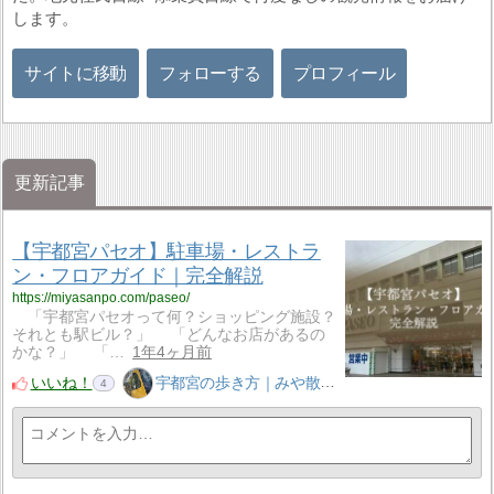
します。
サイトに移動
フォローする
プロフィール
更新記事
【宇都宮パセオ】駐車場・レストラ
ン・フロアガイド｜完全解説
https://miyasanpo.com/paseo/
「宇都宮パセオって何？ショッピング施設？
それとも駅ビル？」 「どんなお店があるの
かな？」 「…
1年4ヶ月前
いいね！
宇都宮の歩き方｜みや散歩
4