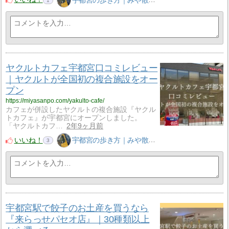
宇都宮の歩き方｜みや散歩
1
ヤクルトカフェ宇都宮口コミレビュー
｜ヤクルトが全国初の複合施設をオー
プン
https://miyasanpo.com/yakulto-cafe/
カフェが併設したヤクルトの複合施設『ヤクル
トカフェ』が宇都宮にオープンしました。
「ヤクルトカフ…
2年9ヶ月前
いいね！
宇都宮の歩き方｜みや散歩
3
宇都宮駅で餃子のお土産を買うなら
『来らっせパセオ店』｜30種類以上