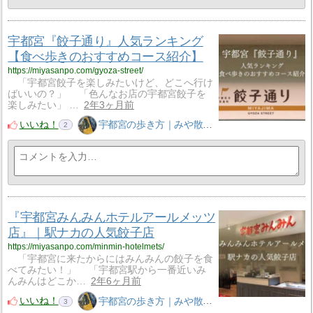
宇都宮『餃子通り』人気ランキング
【食べ歩きのおすすめコース紹介】
https://miyasanpo.com/gyoza-street/
「宇都宮餃子を楽しみたいけど、どこへ行け
ばいいの？」 「色んなお店の宇都宮餃子を
楽しみたい」 …
2年3ヶ月前
いいね！
宇都宮の歩き方｜みや散歩
2
『宇都宮みんみんホテルアールメッツ
店』｜駅ナカの人気餃子店
https://miyasanpo.com/minmin-hotelmets/
「宇都宮に来たからにはみんみんの餃子を食
べてみたい！」 「宇都宮駅から一番近いみ
んみんはどこか…
2年6ヶ月前
いいね！
宇都宮の歩き方｜みや散歩
3