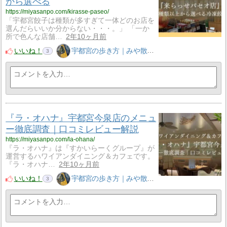
から選べる
https://miyasanpo.com/kirasse-paseo/
「宇都宮餃子は種類が多すぎて一体どのお店を
選んだらいいか分からない・・・。」 「一か
所で色んな店舗…
2年10ヶ月前
いいね！
宇都宮の歩き方｜みや散歩
3
『ラ・オハナ』宇都宮今泉店のメニュ
ー徹底調査｜口コミレビュー解説
https://miyasanpo.com/la-ohana/
『ラ・オハナ』は『すかいらーくグループ』が
運営するハワイアンダイニング＆カフェです。
『ラ・オハナ…
2年10ヶ月前
いいね！
宇都宮の歩き方｜みや散歩
3