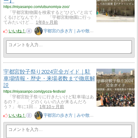
ー】
https://miyasanpo.com/utsunomiya-zoo/
「宇都宮動物園を検索すると“ひどい”と出て
くるけどなんで？」 「宇都宮動物園に行っ
てみたいけど…
1年8ヶ月前
いいね！
宇都宮の歩き方｜みや散歩
4
宇都宮餃子祭り2024完全ガイド｜駐
車場情報・歴史・来場者数まで徹底解
説
https://miyasanpo.com/gyoza-festival/
「宇都宮餃子祭りに行きたいけど駐車場はあ
るの？」 「どのくらいの人が来るんだろ
う？」 年に1回…
1年10ヶ月前
いいね！
宇都宮の歩き方｜みや散歩
2