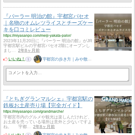
『パーラー 明治の館』宇都宮パセオ
｜名物のオムレツライスとチーズケー
キを口コミレビュー
https://miyasanpo.com/meiji-yakata-palor/
2023年11月20日に『パーラー 明治の館』がJR
宇都宮駅ビルの宇都宮パセオ2階にオープンし
まし…
2年8ヶ月前
いいね！
宇都宮の歩き方｜みや散歩
1
『とちぎグランマルシェ』宇都宮駅の
鉄板お土産売り場【完全ガイド】
https://miyasanpo.com/grandmarche/
宇都宮市内のグルメや観光は楽しんだけれど、
お土産を売っている場所は意外と少ないですよ
ね。 宇都…
2年8ヶ月前
いいね！