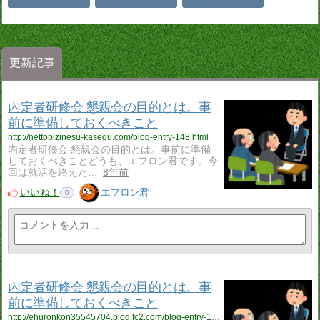
更新記事
内定者研修会 懇親会の目的とは。事
前に準備しておくべきこと
http://nettobizinesu-kasegu.com/blog-entry-148.html
内定者研修会 懇親会の目的とは。事前に準備
しておくべきことどうも、エフロン君です。今
回は就活を終えた…
8年前
いいね！
エフロン君
0
内定者研修会 懇親会の目的とは。事
前に準備しておくべきこと
http://ehuronkon35545704.blog.fc2.com/blog-entry-148.html