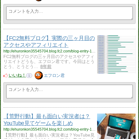
【FC2無料ブログ】実際の三ヶ月目の
アクセスやアフィリエイト
http://ehuronkon35545704.blog.fc2.com/blog-entry-145.html
FC2無料ブログの三ヶ月目のアクセスやアフィ
リエイトどうも、エフロン君です。今回はとう
とう、とうとう…
8年前
いいね！
エフロン君
1
【荒野行動】最も面白い実況者は？
YouTube見てゲームを楽しめ
http://ehuronkon35545704.blog.fc2.com/blog-entry-144.html
【荒野行動】最も面白い実況者は？YouTube見