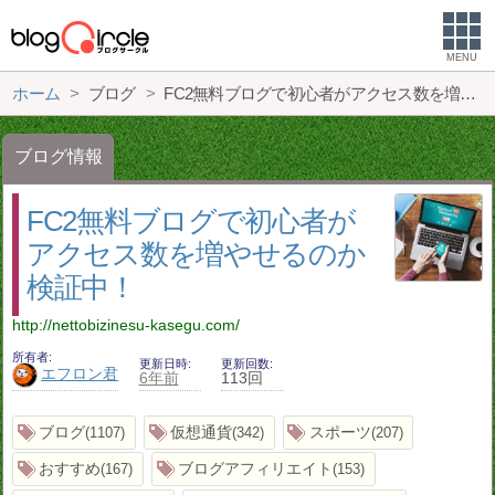
MENU
ホーム
ブログ
FC2無料ブログで初心者がアクセス数を増やせるのか検証中！
ブログ情報
FC2無料ブログで初心者が
アクセス数を増やせるのか
検証中！
http://nettobizinesu-kasegu.com/
所有者
更新日時
更新回数
エフロン君
6年前
113回
ブログ
仮想通貨
スポーツ
1107
342
207
おすすめ
ブログアフィリエイト
167
153