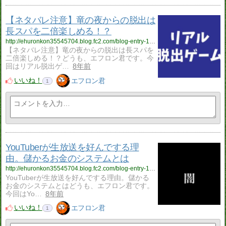
【ネタバレ注意】竜の夜からの脱出は
長スパを二倍楽しめる！？
http://ehuronkon35545704.blog.fc2.com/blog-entry-140.html
【ネタバレ注意】竜の夜からの脱出は長スパを
二倍楽しめる！？どうも、エフロン君です。今
回はリアル脱出ゲ…
8年前
いいね！
エフロン君
1
YouTuberが生放送を好んでする理
由。儲かるお金のシステムとは
http://ehuronkon35545704.blog.fc2.com/blog-entry-139.html
YouTuberが生放送を好んでする理由。儲かる
お金のシステムとはどうも、エフロン君です。
今回はYo…
8年前
いいね！
エフロン君
1