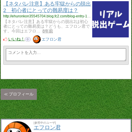
【ネタバレ注意】ある牢獄からの脱出
2 初心者にとっての難易度は？
http://ehuronkon35545704.blog.fc2.com/blog-entry-133.html
【ネタバレ注意】ある牢獄からの脱出2は初心
者にとっての難易度は？どうも、エフロン君で
す。今回はエフロ…
8年前
いいね！
エフロン君
0
プロフィール
[参照中のユーザ]
エフロン君