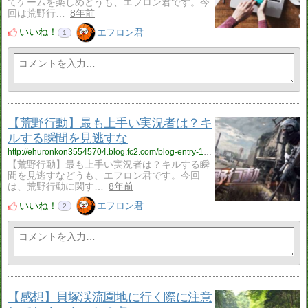
てゲームを楽しめどうも、エフロン君です。今
回は荒野行…
8年前
いいね！
エフロン君
1
【荒野行動】最も上手い実況者は？キ
ルする瞬間を見逃すな
http://ehuronkon35545704.blog.fc2.com/blog-entry-143.html
【荒野行動】最も上手い実況者は？キルする瞬
間を見逃すなどうも、エフロン君です。今回
は、荒野行動に関す…
8年前
いいね！
エフロン君
2
【感想】貝塚渓流園地に行く際に注意