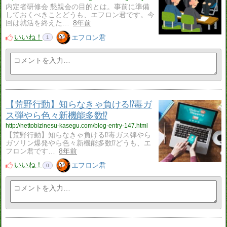
内定者研修会 懇親会の目的とは。事前に準備
しておくべきことどうも、エフロン君です。今
回は就活を終えた…
8年前
いいね！
エフロン君
1
【荒野行動】知らなきゃ負ける⁉︎毒ガ
ス弾やら色々新機能多数⁉︎
http://nettobizinesu-kasegu.com/blog-entry-147.html
【荒野行動】知らなきゃ負ける⁉︎毒ガス弾やら
ガソリン爆発やら色々新機能多数⁉︎どうも、エ
フロン君です…
8年前
いいね！
エフロン君
0