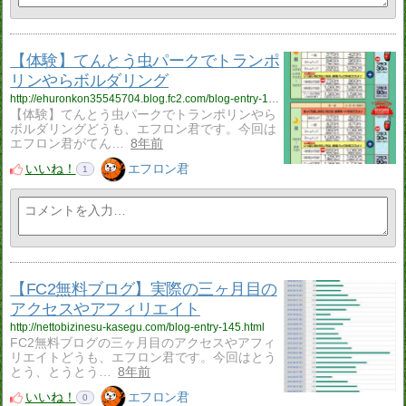
【体験】てんとう虫パークでトランポ
リンやらボルダリング
http://ehuronkon35545704.blog.fc2.com/blog-entry-146.html
【体験】てんとう虫パークでトランポリンやら
ボルダリングどうも、エフロン君です。今回は
エフロン君がてん…
8年前
いいね！
エフロン君
1
【FC2無料ブログ】実際の三ヶ月目の
アクセスやアフィリエイト
http://nettobizinesu-kasegu.com/blog-entry-145.html
FC2無料ブログの三ヶ月目のアクセスやアフィ
リエイトどうも、エフロン君です。今回はとう
とう、とうとう…
8年前
いいね！
エフロン君
0