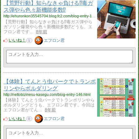
【荒野行動】知らなきゃ負ける⁉︎毒ガ
ス弾やら色々新機能多数⁉︎
http://ehuronkon35545704.blog.fc2.com/blog-entry-147.html
【荒野行動】知らなきゃ負ける⁉︎毒ガス弾やら
ガソリン爆発やら色々新機能多数⁉︎どうも、エ
フロン君です…
8年前
いいね！
エフロン君
1
【体験】てんとう虫パークでトランポ
リンやらボルダリング
http://nettobizinesu-kasegu.com/blog-entry-146.html
【体験】てんとう虫パークでトランポリンやら
ボルダリングどうも、エフロン君です。今回は
エフロン君がてん…
8年前
いいね！
エフロン君
0