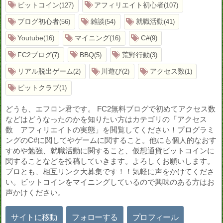
ビットコイン
アフィリエイト初心者
127
107
ブログ初心者
雑談
就職活動
56
54
41
Youtube
マイニング
C#
16
16
9
FC2ブログ
BBQ
荒野行動
7
5
3
リアル脱出ゲーム
川遊び
アクセス数
2
2
1
ビットクラブ
1
どうも、エフロン君です。 FC2無料ブログで初めてアクセス数
などはどうなったのかを知りたい方はカテゴリの「アクセス
数 アフィリエイトの実態」を閲覧してください！プログラミ
ングのC#に関してやゲームに関すること。他にも個人的なおす
すめや勉強、就職活動に関すること、仮想通貨ビットコインに
関することなどを投稿していきます。よろしくお願いします。
ブロとも、相互リンク大募集です！！気軽に声をかけてくださ
い。ビットコインをマイニングしているので興味のある方はお
声かけください。
サイトに移動
フォローする
プロフィール