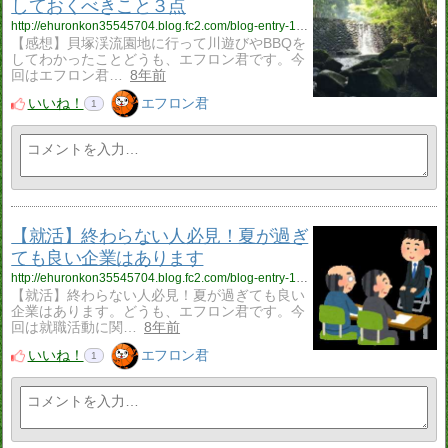
しておくべきこと３点
http://ehuronkon35545704.blog.fc2.com/blog-entry-142.html
【感想】貝塚渓流園地に行って川遊びやBBQを
してわかったことどうも、エフロン君です。今
回はエフロン君…
8年前
いいね！
エフロン君
1
【就活】終わらない人必見！夏が過ぎ
ても良い企業はあります
http://ehuronkon35545704.blog.fc2.com/blog-entry-141.html
【就活】終わらない人必見！夏が過ぎても良い
企業はあります。どうも、エフロン君です。今
回は就職活動に関…
8年前
いいね！
エフロン君
1