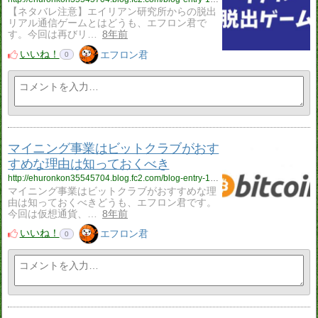
【ネタバレ注意】エイリアン研究所からの脱出
リアル通信ゲームとはどうも、エフロン君で
す。今回は再びリ…
8年前
いいね！
エフロン君
0
マイニング事業はビットクラブがおす
すめな理由は知っておくべき
http://ehuronkon35545704.blog.fc2.com/blog-entry-134.html
マイニング事業はビットクラブがおすすめな理
由は知っておくべきどうも、エフロン君です。
今回は仮想通貨、…
8年前
いいね！
エフロン君
0