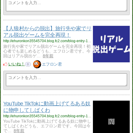
【人狼村からの脱出】旅行先や家でリ
アル脱出ゲームを完全再現！
http://ehuronkon35545704.blog.fc2.com/blog-entry-138.html
旅行先や家でリアル脱出ゲームを完全再現！初
心者でも楽しめるどうも、エフロン君です。今
回はリアル脱出ゲ…
8年前
いいね！
エフロン君
0
YouTube TikTokに動画上げてるある奴
に物申してしばくわ
http://ehuronkon35545704.blog.fc2.com/blog-entry-137.html
YouTube TikTokに動画上げてるある奴に物申し
てしばくわどうも、エフロン君です。今回は今
で…
8年前