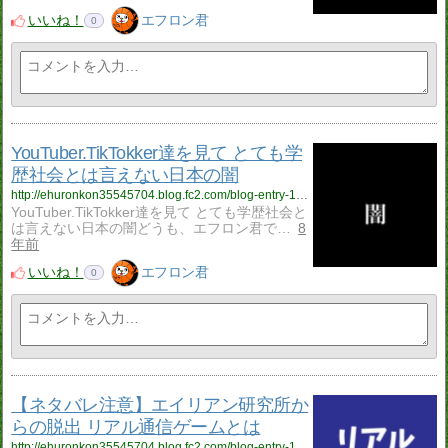
いいね！
エフロン君
0
YouTuber.TikTokker達を見て とても学
歴社会とは言えない日本の闇
http://ehuronkon35545704.blog.fc2.com/blog-entry-136.html
YouTuber.TikTokker達を見て とても学歴社会と
は言えない日本の闇どうも、エフロン君で…
8
年前
いいね！
エフロン君
0
【ネタバレ注意】エイリアン研究所か
らの脱出 リアル通信ゲームとは
http://ehuronkon35545704.blog.fc2.com/blog-entry-135.html