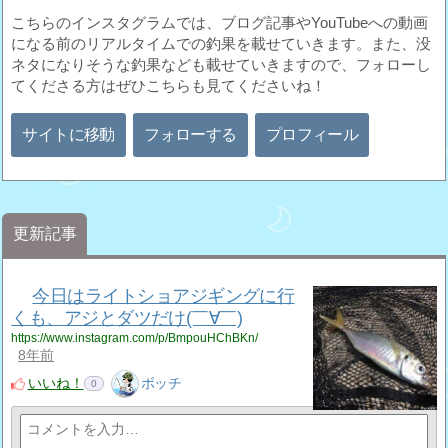
こちらのインスタグラムでは、ブログ記事やYouTubeへの動画
になる前のリアルタイムでの釣果を載せていきます。また、没
ネタになりそうな釣果なども載せていきますので、フォローし
てくださる方はぜひこちらも見てくださいね！
サイトに移動
フォローする
プロフィール
更新記事
今日はライトショアジギングに行
くも、アジとダツだけ(￣∀￣)
https://www.instagram.com/p/BmpouHChBKn/
8年前
いいね！
ボッチ
0