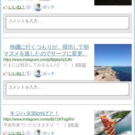
いいね！
ボッチ
0
地磯に行くつもりが、寝坊して朝
マズメを逃したのでサーフに変更。
https://www.instagram.com/p/BjtpkpGjSJK/
たまには寝坊してみるもんだ( ´ ▽ ` )
8年前
いいね！
ボッチ
0
キジハタ35cmげと！
https://www.instagram.com/p/BjY1MTvjgRV/
早速刺身でいただきます♪( ´▽｀)
8年前
いいね！
ボッチ
0