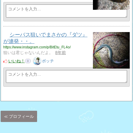
シーバス狙いでまさかの『ダツ』
が連発・・。
https://www.instagram.com/p/BitEtu_FL4o/
狙いは君じゃないんだよ。
8年前
いいね！
ボッチ
0
プロフィール