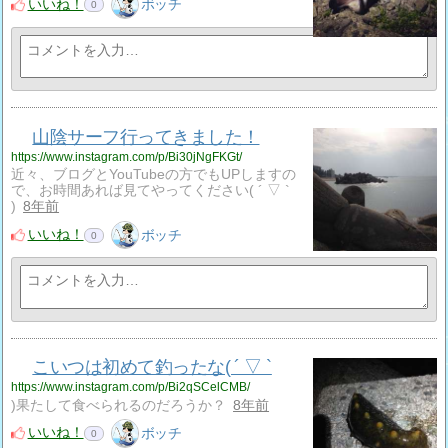
いいね！
ボッチ
0
山陰サーフ行ってきました！
https://www.instagram.com/p/Bi30jNgFKGt/
近々、ブログとYouTubeの方でもUPしますの
で、お時間あれば見てやってください( ´ ▽ `
)
8年前
いいね！
ボッチ
0
こいつは初めて釣ったな( ´ ▽ `
https://www.instagram.com/p/Bi2qSCelCMB/
)果たして食べられるのだろうか？
8年前
いいね！
ボッチ
0