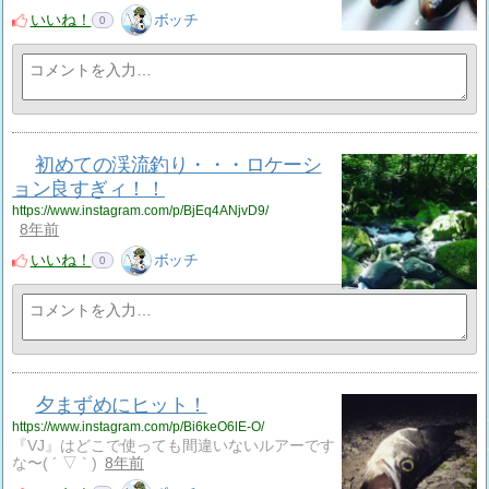
いいね！
ボッチ
0
初めての渓流釣り・・・ロケーシ
ョン良すぎィ！！
https://www.instagram.com/p/BjEq4ANjvD9/
8年前
いいね！
ボッチ
0
夕まずめにヒット！
https://www.instagram.com/p/Bi6keO6lE-O/
『VJ』はどこで使っても間違いないルアーです
な〜( ´ ▽ ` )
8年前