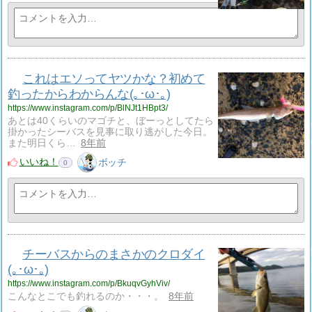
これはエソってヤツかな？初めて
釣ったからわからんな(｡･ω･｡)
https://www.instagram.com/p/BlNJt1HBpt3/
あとは40くらいのマゴチと、ぼーっとしてたら
掛かったシーバスを見事に取り逃がした今日。
また明日くら…
8年前
いいね！
ボッチ
0
チーバスからのまさかのクロダイ
(｡･ω･｡)
https://www.instagram.com/p/BkuqvGyhViv/
こんなとこでも釣れるのか・・・。
8年前