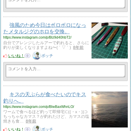
強風のため今日はボロボロになっ
たメタルジグのホロを交換。
https://www.instagram.com/p/Blz9d40hbT2/
自分でアレンジしたルアーで釣れると、さらに
釣りが楽しくなりますよね〜( ´ ▽ ` )
8年前
いいね！
ボッチ
0
キスの天ぷらが食べたいのでキス
釣りへ。
https://www.instagram.com/p/BlwBaxWhnLO/
ワームで食べるほど釣って即帰宅⊂((・x・))⊃
ちっちゃなカマス？が釣れたけど、カマスの塩
焼きも食…
8年前
いいね！
ボッチ
0