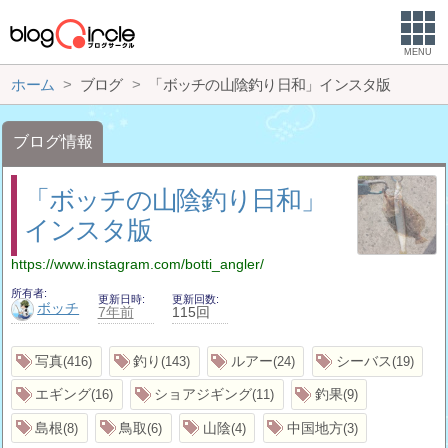
MENU
ホーム
ブログ
「ボッチの山陰釣り日和」インスタ版
ブログ情報
「ボッチの山陰釣り日和」
インスタ版
https://www.instagram.com/botti_angler/
所有者
更新日時
更新回数
ボッチ
7年前
115回
写真
釣り
ルアー
シーバス
416
143
24
19
エギング
ショアジギング
釣果
16
11
9
島根
鳥取
山陰
中国地方
8
6
4
3