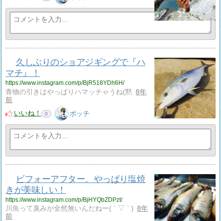
久しぶりのショアジギングで『ハ
マチ』！
https://www.instagram.com/p/BjR518YDh6H/
青物の引きはやっぱりハマッチゃうね(黙
8年
前
いいね！
ボッチ
0
ビフォーアフター。やっぱり塩焼
きが美味しい！
https://www.instagram.com/p/BjHYQbZDPzt/
川魚って臭みが全然無いんだねー( ´ ▽ ` )
8年
前