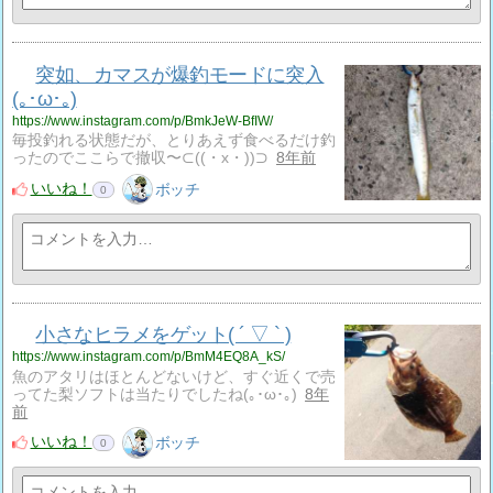
突如、カマスが爆釣モードに突入
(｡･ω･｡)
https://www.instagram.com/p/BmkJeW-BfIW/
毎投釣れる状態だが、とりあえず食べるだけ釣
ったのでここらで撤収〜⊂((・x・))⊃
8年前
いいね！
ボッチ
0
小さなヒラメをゲット( ´ ▽ ` )
https://www.instagram.com/p/BmM4EQ8A_kS/
魚のアタリはほとんどないけど、すぐ近くで売
ってた梨ソフトは当たりでしたね(｡･ω･｡)
8年
前
いいね！
ボッチ
0