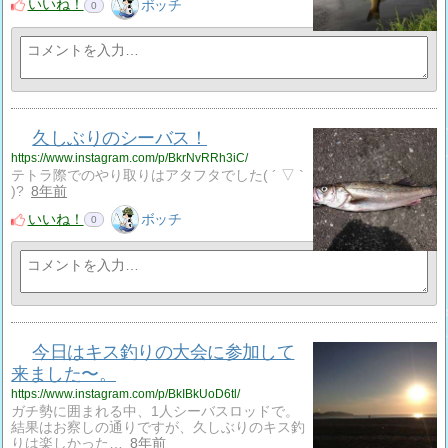
いいね！
ボッチ
0
久しぶりのシーバス！
https://www.instagram.com/p/BkrNvRRh3iC/
テトラ際でのやり取りはアタフタでした( ´ ▽ `
)?
8年前
いいね！
ボッチ
0
今日はキス釣りの大会に参加して
来ました〜。
https://www.instagram.com/p/BkIBkUoD6tl/
ガチ勢に囲まれる中、1人シーバスロッドで。
結果はお察しの通りですが、久しぶりのキス釣
りは楽しかった…
8年前