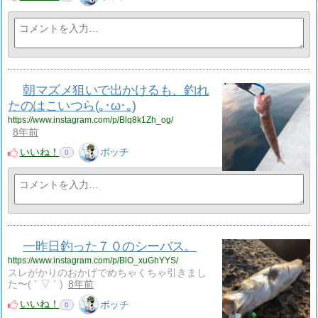
朝マズメ狙いで出かけるも、釣れ
たのはこいつら(｡･ω･｡)
https://www.instagram.com/p/Blq8k1Zh_og/
8年前
いいね！
ボッチ
0
一昨日釣った７０のシーバス。
https://www.instagram.com/p/BlO_xuGhYYS/
スレがかりのおかげでめちゃくちゃ引きまし
た〜( ´ ▽ ` )
8年前
いいね！
ボッチ
0