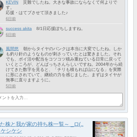
KEVIN
災難でしたね。大きな事故にならなくて何よりで
す。
応援・はてブさせて頂きました♪
6日前
success akita
8/1日応援ぽちしますね。
6日前
風間悠
朝からタイヤのパンクは本当に大変でしたね。しか
も釣り針のようなものが刺さっていたとは驚きました。それ
でも、ポイ活や配当をコツコツ積み重ねている日常に戻って
いくところが、どんぱっちさんらしいですね。2004年から続
けてきた数字を見ると、「チリも積もれば山になる」を実際
に形にされていて、継続の力を感じました。まずはタイヤが
無事に直りますように。
5日前
た株と我が家の持ち株一覧～ _ロ(..
 ケシケシ