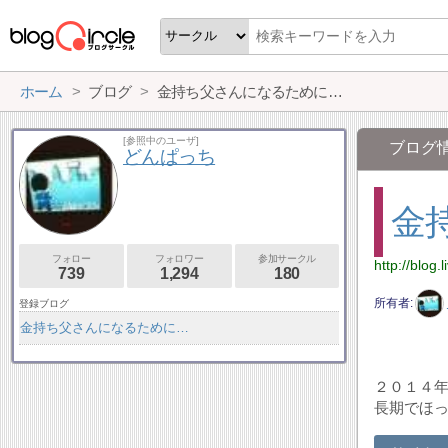
ホーム
ブログ
金持ち父さんになるために…
[参照中のユーザ]
ブログ
どんぱっち
金
フォロー
フォロワー
参加サークル
http://blog.
739
1,294
180
所有者
登録ブログ
金持ち父さんになるために…
２０１４年
長期でほっ