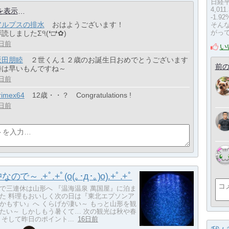
日経平均
4,011
を表示
-1.
アルプスの排水
おはようございます！
そん
がっ
読しましたΣ੧(❛□❛✿)
日前
い
坂田朋睦
２世くん１２歳のお誕生日おめでとうございます
前の
時は早いもんですね～
日前
rimex64
12歳・・？ Congratulations !
日前
で～ .+ﾟ.+ﾟ(o(｡･д･｡)o).+ﾟ.+ﾟ
で三連休は山形へ 『温海温泉 萬国屋』に泊ま
た 料理もおいしく次の日は『東北エプソンア
かもすい』へ くらげが凄い～ もっと山形を観
たい～ しかしもう暑くて… 次の観光は秋や春
 そして昨日のポイント...
16日前