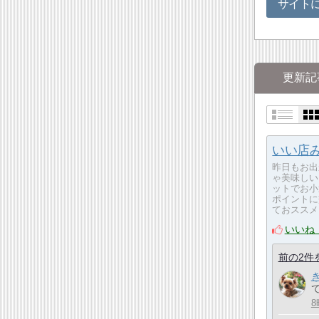
サイト
更新記
いい店みつ
昨日もお出
ゃ美味しい
ットでお小
ポイントに
ておススメ
いいね
前の2件
て