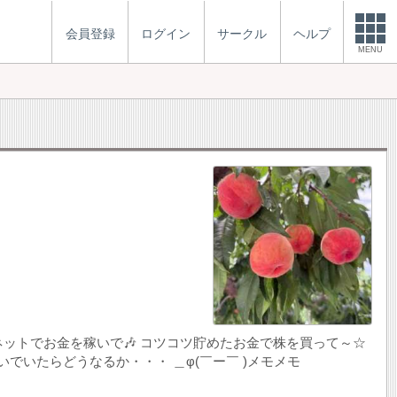
会員登録
ログイン
サークル
ヘルプ
MENU
ネットでお金を稼いで🎶 コツコツ貯めたお金で株を買って～☆
でいたらどうなるか・・・ ＿φ(￣ー￣ )メモメモ