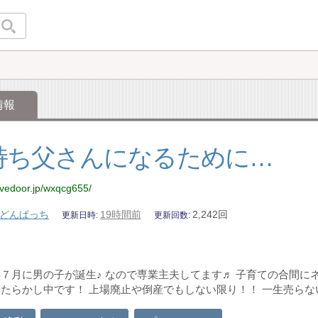
情報
持ち父さんになるために…
livedoor.jp/wxqcg655/
どんぱっち
19時間前
2,242回
更新日時
更新回数
７月に男の子が誕生♪ なので専業主夫してます♬ 子育ての合間に
たらかし中です！ 上場廃止や倒産でもしない限り！！ 一生売らない