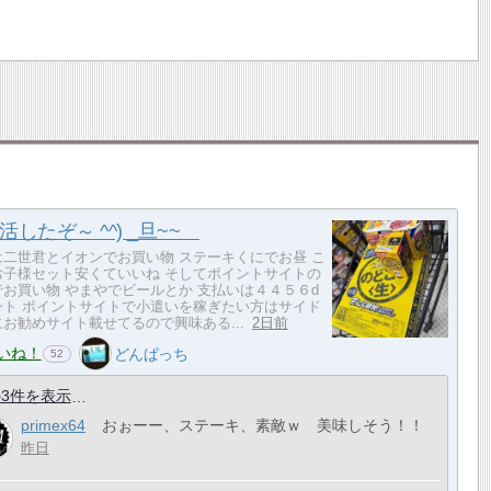
活したぞ～ ^^) _旦~~
は二世君とイオンでお買い物 ステーキくにでお昼 こ
お子様セット安くていいね そしてポイントサイトの
でお買い物 やまやでビールとか 支払いは４４５６d
ント ポイントサイトで小遣いを稼ぎたい方はサイド
お勧めサイト載せてるので興味ある...
2日前
いね！
どんぱっち
52
3件を表示
primex64
おぉーー、ステーキ、素敵ｗ 美味しそう！！
昨日