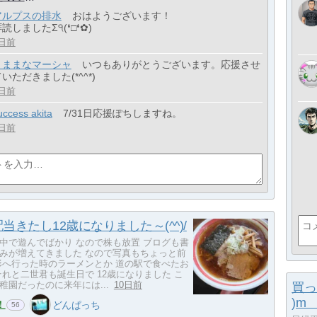
アルプスの排水
おはようございます！
読しましたΣ੧(❛□❛✿)
日前
きままなマーシャ
いつもありがとうございます。応援させ
いただきました(*^^*)
日前
uccess akita
7/31日応援ぽちしますね。
日前
当きたし12歳になりました～(^^)/
中で遊んでばかり なので株も放置 ブログも書
みが増えてきました なので写真もちょっと前
形へ行った時のラーメンとか 道の駅で食べたお
それと二世君も誕生日で 12歳になりました こ
稚園だったのに来年には...
10日前
買っ
)m
！
どんぱっち
56