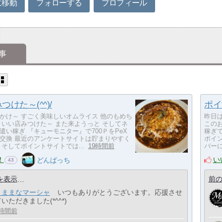
に移動
フォローする
プロフィール
事
けた～(^^)/
ポイ
かけ～ すごく美味しいオムライス 他のもめち
昨日
 いい店みつけた～ また来ようっと そしてネ
この
遣い稼ぎ 『キューモニター』で700ＰをPeX
稼ぎ
交換 最近のアンケートサイトは貯まりやすく
ポイ
 そしてポイントサイトでは...
19時間前
バーに
！
い
どんぱっち
43
を表示
前の
きままなマーシャ
いつもありがとうございます。応援させ
いただきました(*^^*)
8時間前