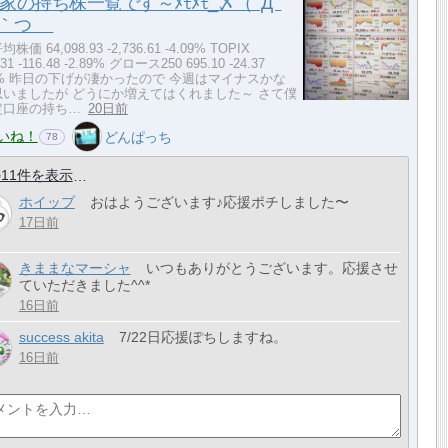
家の持ち株一覧です～ﾒﾓﾒﾓ_〆（ﾟДﾟ
⌒｀つ
株価 64,098.93 -2,736.61 -4.09% TOPIX
.31 -116.48 -2.89% グロース250 695.10 -24.37
39% 昨日の下げが凄かったので 今週はマイナスかな
思いましたが どうにか増えてはくれました～ さて僕
定口座の持ち…
20日前
いね！
どんぱっち
78
11件を表示
ホイップ
おはようございます♪応援ポチしました〜
17日前
きままなマーシャ
いつもありがとうございます。応援させ
ていただきました^^*
16日前
success akita
7/22日応援ぽちしますね。
16日前