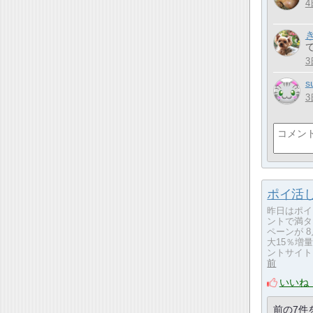
4
て
3
s
3
ポイ活した
昨日はポイ
ントで満タ
ペーンが 
大15％増
ントサイト
前
いいね
前の7件