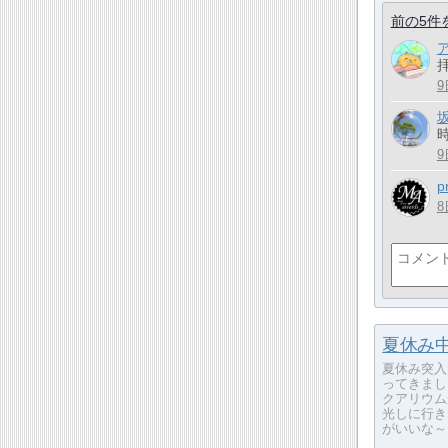
前の5件
拝
9
9
p
8
夏休み中なの
夏休み突入
ってきまし
クアリウム
光しに行き
がいいな～