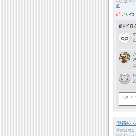
の方は今か
前
いいね
前の9件
2
2
s
2
優待株を買
週末は買い
なるね～ 