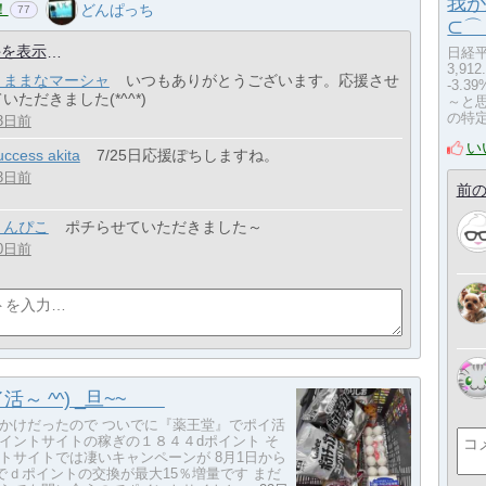
我が
！
どんぱっち
77
⊂
件を表示
日経平均
3,912
きままなマーシャ
いつもありがとうございます。応援させ
-3.
いただきました(*^^*)
～と
の特
3日前
い
uccess akita
7/25日応援ぽちしますね。
3日前
前の
うんぴこ
ポチらせていただきました～
0日前
活～ ^^) _旦~~
かけだったので ついでに『薬王堂』でポイ活
イントサイトの稼ぎの１８４４dポイント そ
トサイトでは凄いキャンペーンが 8月1日から
までｄポイントの交換が最大15％増量です まだ