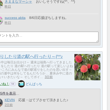
きままなマーシャ
おいしそうですね(*^。^*)
昨日
success akita
8/6日応援ぽちしますね。
昨日
りしたり道の駅へ行ったり～(^^♪
み中は毎日お出かけ～ 週末は福島へ行ってきました
りをしたり 道の駅へ行ったり 道の駅って楽しいよね
若いころにみんなで道の駅巡りをしたのを思い出す～
頃の連中は何をしてるんだろうか… 夏休み中に道の
々いきたいな～ そしてポイ...
3日前
いね！
どんぱっち
58
5件を表示
KEVIN
応援・はてブさせて頂きました♪
2日前