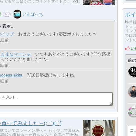
らでも間に合うのでポイントサイトと...
22日
！
ポイ
どんぱっち
66
昨日
を表示
トラ
リン
ホイップ
おはようございます♪応援ポチしました〜
では凄
ントの
1日前
い
きままなマーシャ
いつもありがとうございます(*^^*) 応援
させていただきました^^*♪
前の
0日前
uccess akita
7/18日応援ぽちしますね。
0日前
ってみました～(; ･`д･´)
物ついでにラーメン屋へ～ もう少しで夏休み
小学校の夏休み一か月もあるよ 今度の三連休に