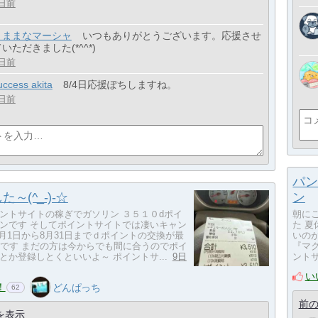
日前
きままなマーシャ
いつもありがとうございます。応援させ
いただきました(*^^*)
日前
uccess akita
8/4日応援ぽちしますね。
日前
パン
～(^_-)-☆
ン
ントサイトの稼ぎでガソリン ３５１０dポイ
朝に
ンです そしてポイントサイトでは凄いキャン
た 
8月1日から8月31日までｄポイントの交換が最
いの
量です まだの方は今からでも間に合うのでポイ
『マ
とか登録しとくといいよ～ ポイントサ...
9日
ントサ
い
！
どんぱっち
62
前の
を表示