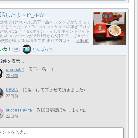
活したよ～(^_-)-☆
はお出かけついでに天下一品へ スタンプがたまって
ックもらった ついでにポイントサイトの稼ぎでガソ
 支払いは２７７９dポイント そしてポイントサイト
いキャンペーンが 8月1日から8月31日までｄポイ
交換が最大15％増量です まだの方は今...
23日前
いね！
どんぱっち
59
2件を表示
primex64
天下一品！！
22日前
KEVIN
応援・はてブさせて頂きました♪
22日前
success akita
7/16日応援ぽちしますね。
22日前