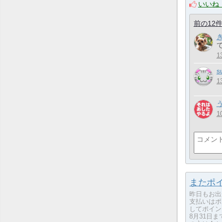
いいね
前の12
て
1
s
1
1
またポイ
昨日もお出
支払いはポ
してポイン
8月31日