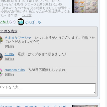
株価 64,611.15 -1,811.45 -2.73% TOPIX
.31 -42.57 -1.05% グロース250 686.12 -13.40
92% 夏休み中なので株を見る時間も減りほぼ放置中～
な今週の我が家の持ち株は なんか今週は調子よく上
てた～ さて僕…
12日前
いね！
どんぱっち
77
11件を表示
きままなマーシャ
いつもありがとうございます。応援させ
ていただきました(*^^*)
10日前
KEVIN
応援・はてブさせて頂きました♪
10日前
success akita
7/28日応援ぽちしますね。
10日前