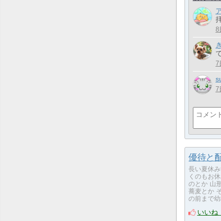
拝
8
て
7
s
7
優待と配
長い夏休み
くのもお休
のとか 山
蕎麦とか 
の前まで幼
いいね