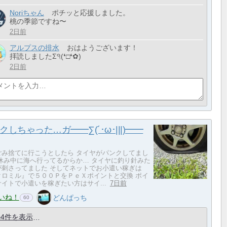
Noriちゃん
ポチッと応援しました。
桃の季節ですね〜
2日前
アルプスの排水
おはようございます！
拝読しましたΣ੧(❛□❛✿)
2日前
クしちゃった…ガ━━∑(´･ω･|||)━━
ごみ捨てに行こうとしたら タイヤがパンクしてまし
夏休み中に海へ行ってるからか… タイヤに釣り針みた
が刺さってました そしてネットでお小遣い稼ぎは
クロミル』で５００ＰをＰｅＸポイントと交換 ポイ
イトで小遣いを稼ぎたい方はサイ...
7日前
いね！
どんぱっち
60
4件を表示