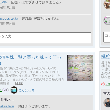
EVIN
応援・はてブさせて頂きました♪
時間30分前
uccess akita
8/7日応援ぽちしますね。
時間40分前
桃狩
の持ち株一覧と買った株～ｃ⌒っ
φ
夏休
桃狩
4,362.02 +2,494.59 +4.03% TOPIX
～ 
+50.80 +1.29% グロース250 685.97 +19.00
あの
% 今週の我が家の持ち株は 下がっちゃいました～
駅へ色
えたし…まぁいいか さて僕の特定口座の持ち
銘柄名 …
6日前
い
！
どんぱっち
70
前の
件を表示
atsu teru
おはようございます。