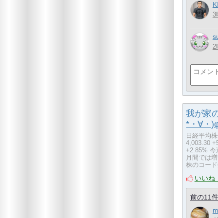
K
3
s
2
我が家
*・∀・)
日経平均株価 6
4,003.30 
+2.85
月間では増
株のコード
いいね
前の11
m