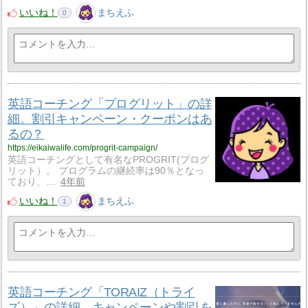
いいね！
まちえふ
0
英語コーチング「プログリット」の詳
細。割引キャンペーン・クーポンはあ
るの？
https://eikaiwalife.com/progrit-campaign/
英語コーチングとして有名なPROGRIT(プログ
リット）。 プログラムの継続率は90％となっ
ており、…
4年前
いいね！
まちえふ
1
英語コーチング「TORAIZ（トライ
ズ）」の詳細。キャンペーンや割引を