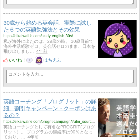
30歳から始める英会話。実際に試し
た６つの英語勉強法とその効果
https://eikaiwalife.com/study-english-30s/
私が海外に出たのは、29歳の時。 30歳目前で
海外生活経験ゼロ、英会話ゼロのまま、日本を
飛び出しまし…
4年前
いいね！
まちえふ
1
英語コーチング「プログリット」の詳
細。割引キャンペーン・クーポンはあ
るの？
https://eikaiwalife.com/progrit-campaign/?utm_source=rss&utm_medium=rss&utm_campaign=progrit-campaign
英語コーチングとして有名なPROGRIT(プログ
リット）。 プログラムの継続率は90％となっ
ており、…
4年前