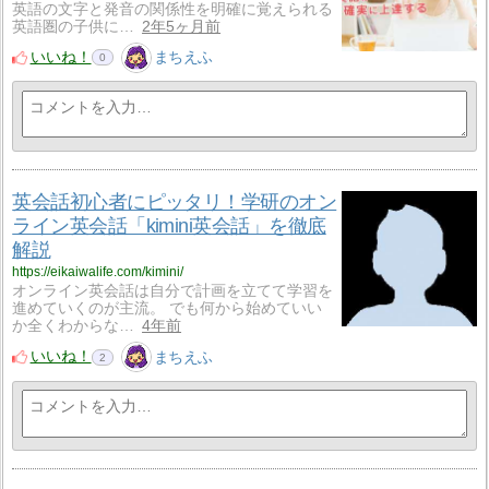
英語の文字と発音の関係性を明確に覚えられる
英語圏の子供に…
2年5ヶ月前
いいね！
まちえふ
0
英会話初心者にピッタリ！学研のオン
ライン英会話「kimini英会話」を徹底
解説
https://eikaiwalife.com/kimini/
オンライン英会話は自分で計画を立てて学習を
進めていくのが主流。 でも何から始めていい
か全くわからな…
4年前
いいね！
まちえふ
2