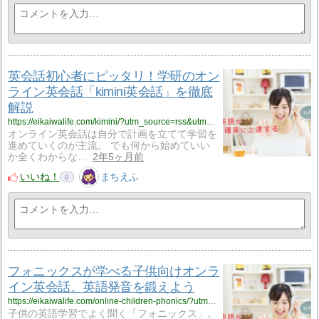
英会話初心者にピッタリ！学研のオン
ライン英会話「kimini英会話」を徹底
解説
https://eikaiwalife.com/kimini/?utm_source=rss&utm_medium=rss&utm_campaign=kimini
オンライン英会話は自分で計画を立てて学習を
進めていくのが主流。 でも何から始めていい
か全くわからな…
2年5ヶ月前
いいね！
まちえふ
0
フォニックスが学べる子供向けオンラ
イン英会話。英語発音を鍛えよう
https://eikaiwalife.com/online-children-phonics/?utm_source=rss&utm_medium=rss&utm_campaign=online-children-phonics
子供の英語学習でよく聞く「フォニックス」。