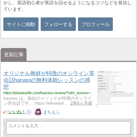
かし、英語初心者が英語を話せるようになるコツなどを発信し
ています。
サイトに移動
フォローする
プロフィール
更新記事
オリジナル教材が特徴のオンライン英
会話hanasoの無料体験レッスンの感
想
https://eikaiwalife.com/hanaso-review/?utm_source=rss&utm_medium=rss&utm_campaign=hanaso-review
hanaso は、独自のメソッドが特徴のオンライ
ン英会話です。 https://eikaiwali…
2年5ヶ月前
いいね！
まちえふ
1