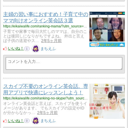
主婦の習い事におすすめ！子育て中の
ママ向けオンライン英会話３選
https://eikaiwalife.com/ranking-mama/?utm_source=rss&utm_medium=rss&utm_campaign=ranking-mama
子育てや家事で毎日大忙しのママは、自分のこ
とは後回しになりがちですよね。 外出と言え
ば子供の送迎やス…
2年5ヶ月前
いいね！
まちえふ
1
スカイプ不要のオンライン英会話。専
用アプリで快適にレッスンしよう！
https://eikaiwalife.com/ranking-no-skype/?utm_source=rss&utm_medium=rss&utm_campaign=ranking-no-skype
オンライン英会話と言えば、スカイプを使うイ
メージがあります。 でもスカイプの設定やID
が分からなかっ…
2年5ヶ月前
いいね！
まちえふ
0