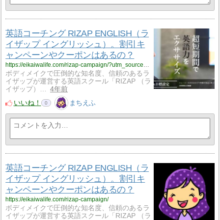
英語コーチング RIZAP ENGLISH（ラ
イザップ イングリッシュ）。割引キ
ャンペーンやクーポンはあるの？
https://eikaiwalife.com/rizap-campaign/?utm_source=rss&utm_medium=rss&utm_campaign=rizap-campaign
ボディメイクで圧倒的な知名度、信頼のあるラ
イザップが運営する英語スクール「RIZAP （ラ
イザップ）…
4年前
いいね！
まちえふ
0
英語コーチング RIZAP ENGLISH（ラ
イザップ イングリッシュ）。割引キ
ャンペーンやクーポンはあるの？
https://eikaiwalife.com/rizap-campaign/
ボディメイクで圧倒的な知名度、信頼のあるラ
イザップが運営する英語スクール「RIZAP （ラ