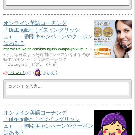
オンライン英語コーチング
「BizEnglish（ビズイングリッシ
ュ）」。割引キャンペーンやクーポン
はある？
https://eikaiwalife.com/bizenglish-campaign/?utm_source=rss&utm_medium=rss&utm_campaign=bizenglish-campaign
3ヶ月毎日決まった時間にレッスンをするのが
特徴のオンライン英語コーチング
「BizEnglish（ビズ…
4年前
いいね！
まちえふ
0
オンライン英語コーチング
「BizEnglish（ビズイングリッシ
ュ）」。割引キャンペーンやクーポン
はある？