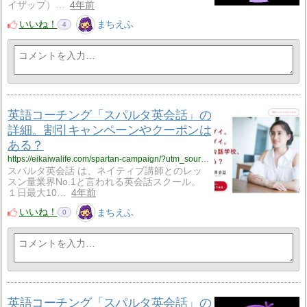
イザップ）…
4年前
いいね！
まちえふ
4
英語コーチング「スパルタ英会話」の
詳細。割引キャンペーンやクーポンは
ある？
https://eikaiwalife.com/spartan-campaign/?utm_source=rss&utm_medium=rss&utm_campaign=spartan-campaign
スパルタ英会話 は、ネイティブ講師とのレッ
スン量業界No.1と言われる英会話スクール。
１日最大10…
4年前
いいね！
まちえふ
0
英語コーチング「スパルタ英会話」の