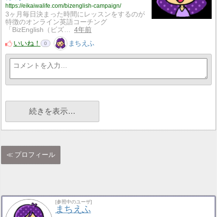
https://eikaiwalife.com/bizenglish-campaign/
3ヶ月毎日決まった時間にレッスンをするのが
特徴のオンライン英語コーチング
「BizEnglish（ビズ…
4年前
いいね！
まちえふ
0
続きを表示…
プロフィール
[参照中のユーザ]
まちえふ