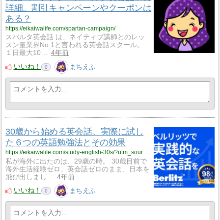
詳細。割引キャンペーンやクーポンは
ある？
https://eikaiwalife.com/spartan-campaign/
スパルタ英会話 は、ネイティブ講師とのレッ
スン量業界No.1と言われる英会話スクール。
１日最大10…
4年前
いいね！
まちえふ
0
30歳から始める英会話。実際に試し
た６つの英語勉強法とその効果
https://eikaiwalife.com/study-english-30s/?utm_source=rss&utm_medium=rss&utm_campaign=study-english-30s
私が海外に出たのは、29歳の時。 30歳目前で
海外生活経験ゼロ、英会話ゼロのまま、日本を
飛び出しまし…
4年前
いいね！
まちえふ
0