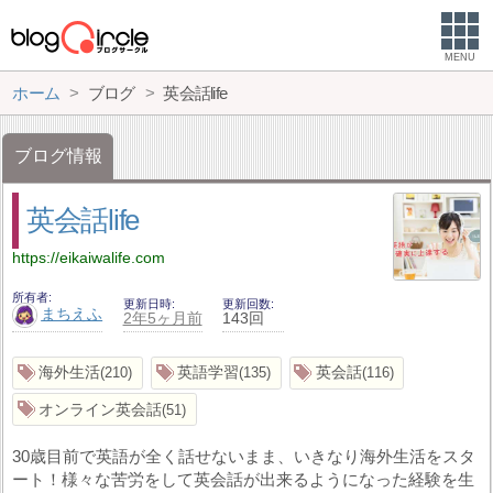
MENU
ホーム
ブログ
英会話life
ブログ情報
英会話life
https://eikaiwalife.com
所有者
更新日時
更新回数
まちえふ
2年5ヶ月前
143回
海外生活
英語学習
英会話
210
135
116
オンライン英会話
51
30歳目前で英語が全く話せないまま、いきなり海外生活をスタ
ート！様々な苦労をして英会話が出来るようになった経験を生