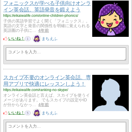
フォニックスが学べる子供向けオンラ
イン英会話。英語発音を鍛えよう
https://eikaiwalife.com/online-children-phonics/
子供の英語学習でよく聞く「フォニックス」。
英語の文字と発音の関係性を明確に覚えられる
英語圏の子供に…
4年前
いいね！
まちえふ
1
スカイプ不要のオンライン英会話。専
用アプリで快適にレッスンしよう！
https://eikaiwalife.com/ranking-no-skype/
オンライン英会話と言えば、スカイプを使うイ
メージがあります。 でもスカイプの設定やID
が分からなかっ…
4年前
いいね！
まちえふ
5