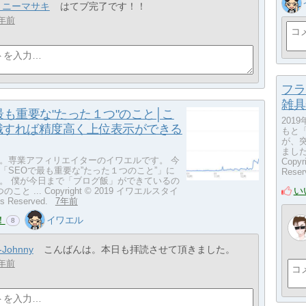
トニーマサキ
はてブ完了です！！
年前
フラ
雑具
最も重要な"たった１つ"のこと│こ
201
識すれば精度高く上位表示ができる
もと
が、
ました
。専業アフィリエイターのイワエルです。 今
Copy
「SEOで最も重要な”たった１つのこと”」に
Rese
。 僕が今日まで「ブログ飯」ができているの
い
こと ... Copyright © 2019 イワエルスタイ
ts Reserved.
7年前
！
イワエル
8
-Johnny
こんばんは。本日も拝読させて頂きました。
年前