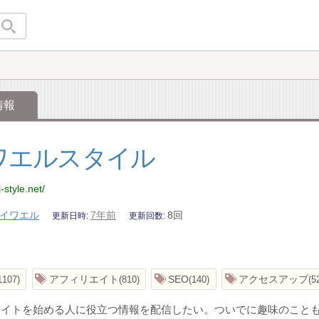
情報
ワエルスタイル
-style.net/
イワエル
7年前
8回
更新日時
更新回数
アフィリエイト
SEO
アクセスアップ
1107
810
140
5
イトを始める人に役立つ情報を配信したい。ついでに趣味のことも書