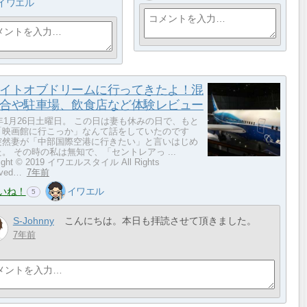
イワエル
イトオブドリームに行ってきたよ！混
合や駐車場、飲食店など体験レビュー
9年1月26日土曜日。 この日は妻も休みの日で、もと
「映画館に行こっか」なんて話をしていたのです
突然妻が「中部国際空港に行きたい」と言いはじめ
。 その時の私は無知で、「セントレアっ ...
right © 2019 イワエルスタイル All Rights
rved…
7年前
いね！
イワエル
5
S-Johnny
こんにちは。本日も拝読させて頂きました。
7年前