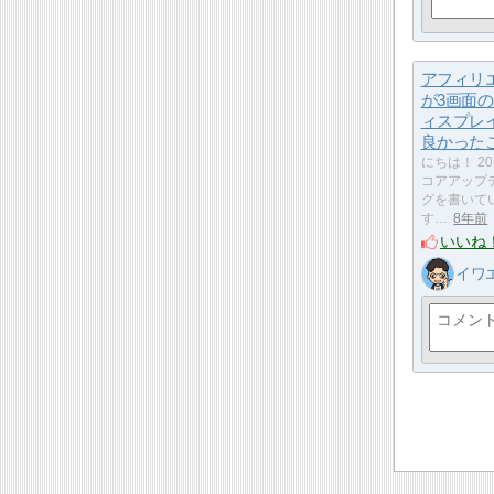
アフィリ
が3画面
ィスプレ
良かった
にちは！ 20
コアアップ
グを書いて
す…
8年前
いいね
イワ