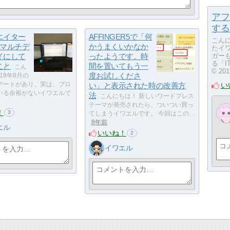
アフ
する
エイター
AFFINGER5で「何
こん
のマルチデ
かうまくいかなか
たイ
ガー
イにして
ったようです。時
る「IT
こと
間を置いてもう一
こん
© 20
度お試しくださ
18年8月の
い
デートがあり、実は、ブロ
い」と表示された時の改善方
いる余裕がないイワエルで
法
こんにちは！ 新しいワードプレス
テーマが発売されたら、ついつい買っ
！
3
てしまうイワエルです。 今回はこの…
8年前
エル
いいね！
2
イワエル