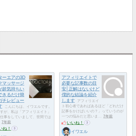
ターエアの3D
アフィリエイトで
クマッサージ
必要な記事数の目
が超気持ちい
安│正解はないけど
できるだけ簡
僕的な結論を紹介
ガチレビュー
します
アフィリエイ
す
ト初心者であればあるほど「どれだけ
こんにちは、イワエルです。
記事をかけばいいの？」っていうのが
すが、私は「アフィリエイト」
一つの悩みだと思いま…
7年前
仕事をしていまして、世間では
いいね！
7年前
3
いね！
3
イワエル