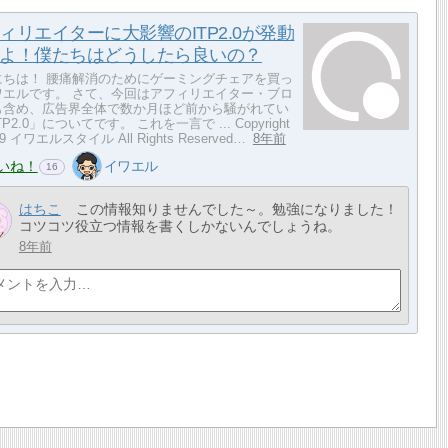
ィリエイターに大影響のITP2.0が発動
よ！僕たちはどうしたら良いの？
にちは！ 腰痛解消のためにゲーミングチェアを買っ
ワエルです。 さて、今回はアフィリエイター・ブロ
も含め、広告界全体で数か月ほど前から騒がれてい
P2.0」についてです。 これを一言で ... Copyright
19 イワエルスタイル All Rights Reserved…
8年前
いね！
イワエル
16
はちこ
この情報知りませんでした～。勉強になりました！
コツコツ役立つ情報を書くしかないんでしょうね。
8年前