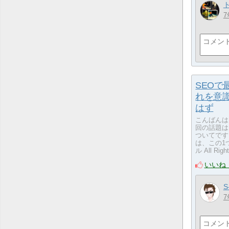
7
SEOで
れを意
はず
こんばんは
回の話題は
ついてです
は、この1つの
ル All Righ
いいね
S
7