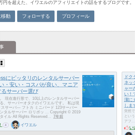
0万円を超えた、イワエルのアフィリエイトの話をするブログです。
に移動
フォローする
プロフィール
事
ドク
Pressにピッタリのレンタルサーバー
ネッ
速い・安い・コスパが良い、マニア
ャー
するサーバー選び
い！
。 現在進行形で、10以上のレンタルサーバー
潔に
る、サーバーオタクのイワエルです。 私は現
しま
クスサーバ― フトカ ミニバード 123サーバー
突然で
ルサーバー ロリポッ ... Copyright © 2019
 All Rights Reserved…
7年前
という
アフ…
！
イワエル
4
い