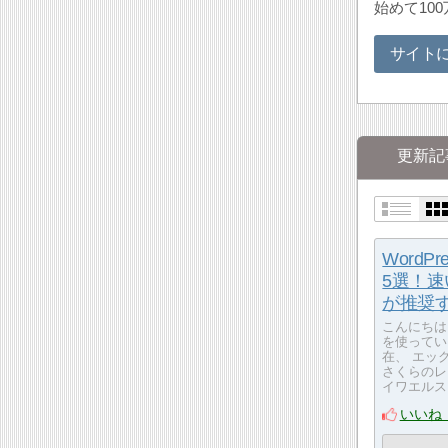
始めて10
サイト
更新記
Word
5選！
が推奨
こんにちは
を使ってい
在、 エッ
さくらのレンタ
イワエルスタイル
いいね