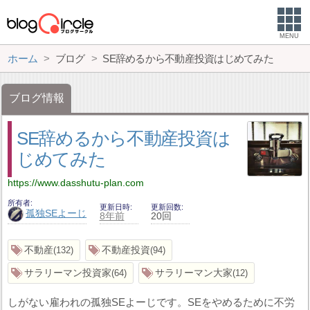
MENU
ホーム
ブログ
SE辞めるから不動産投資はじめてみた
ブログ情報
SE辞めるから不動産投資は
じめてみた
https://www.dasshutu-plan.com
所有者
更新日時
更新回数
孤独SEよーじ
8年前
20回
不動産
不動産投資
132
94
サラリーマン投資家
サラリーマン大家
64
12
しがない雇われの孤独SEよーじです。SEをやめるために不労