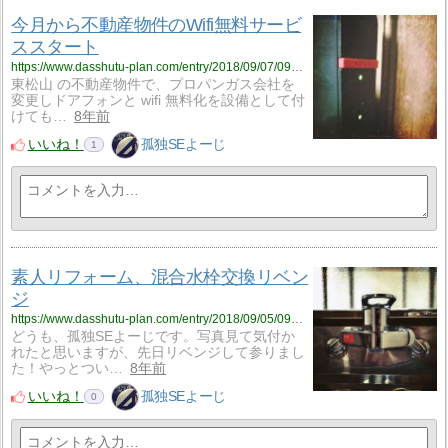
今月から不動産物件のWifi無料サービ
ススタート
https://www.dasshutu-plan.com/entry/2018/09/07/090614
東松山 の不動産物件で、プロパンガス会社を
変更しドアフォンと wifi 無料化を設備として付
けても…
8年前
いいね！
孤独SEよーじ
1
素人リフォーム、混合水栓交換リベン
ジ
https://www.dasshutu-plan.com/entry/2018/09/05/090025
どうも、孤独SEよーじです。写真見て気付か
れたと思いますが、先日リベンジして参りまし
た！やっとつい…
8年前
いいね！
孤独SEよーじ
0