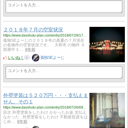
２０１８年７月の空室状況
https://www.dasshutu-plan.com/entry/2018/07/28/174733
孤独SEよーじの２０１８年の真夏の７月現在
の各物件の空室状況です。 大和市 の物件 ９
部屋中３…
8年前
いいね！
孤独SEよーじ
0
外壁塗装は５２０万円・・・支払えま
せん、その１
https://www.dasshutu-plan.com/entry/2018/07/26/094041
目次 外壁塗装をしたわけ かかったお金 支払え
なかった 外壁塗装をしたわけ 不動産投資をは
じめ…
8年前