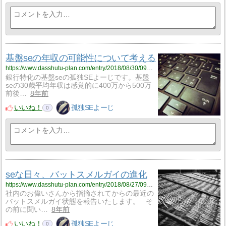
基盤seの年収の可能性について考える
https://www.dasshutu-plan.com/entry/2018/08/30/092837
銀行特化の基盤seの孤独SEよーじです。基盤
seの30歳平均年収は感覚的に400万から500万
前後…
8年前
いいね！
孤独SEよーじ
0
seな日々、バットスメルガイの進化
https://www.dasshutu-plan.com/entry/2018/08/27/092726
社内のお偉いさんから指摘されてからの最近の
バットスメルガイ状態を報告いたします。 そ
の前に聞い…
8年前
いいね！
孤独SEよーじ
0