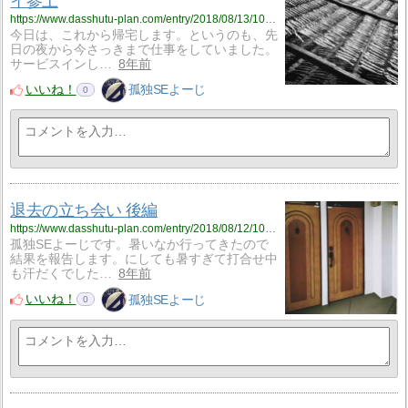
イ参上
https://www.dasshutu-plan.com/entry/2018/08/13/105301
今日は、これから帰宅します。というのも、先
日の夜から今さっきまで仕事をしていました。
サービスインし…
8年前
いいね！
孤独SEよーじ
0
退去の立ち会い 後編
https://www.dasshutu-plan.com/entry/2018/08/12/103936
孤独SEよーじです。暑いなか行ってきたので
結果を報告します。にしても暑すぎて打合せ中
も汗だくでした…
8年前
いいね！
孤独SEよーじ
0