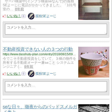
サーバ構築中(インフラ構築seなんで)の孤独
SEよーじに電話がかかってきました。「101号
室の…
8年前
いいね！
孤独SEよーじ
0
不動産投資できない人の３つの行動
https://www.dasshutu-plan.com/entry/2018/08/15/092148
今でこそ不動産投資をしていて、３棟の物件を
所有する不動産オーナー兼seこと システムエ
ンジニア (…
8年前
いいね！
孤独SEよーじ
0
seな日々、徹夜からのバッドスメルガ