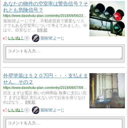
あなたの物件の空室率は警告信号？そ
れとも危険信号？
https://www.dasshutu-plan.com/entry/2018/09/06/235236
孤独SEよーじです。不動産投資で重要なリス
クでもある空室率について考えてみました。や
はり、目安など…
8年前
いいね！
孤独SEよーじ
0
外壁塗装は５２０万円・・・支払えま
せん、その２
https://www.dasshutu-plan.com/entry/2018/08/07/093215
目次 まずは電話 救いの神降臨 無事に支払い完
了 まずは電話 支払えないのでお金を借りなけ
ればなり…
8年前
いいね！
孤独SEよーじ
0