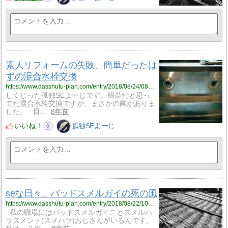
素人リフォームの失敗、簡単だったは
ずの混合水栓交換
https://www.dasshutu-plan.com/entry/2018/08/24/082535
しくじった孤独SEよーじです。簡単だと思っ
てた混合水栓交換ですが、まさかの罠がありま
した。 目…
8年前
いいね！
孤独SEよーじ
0
seな日々、バッドスメルガイの死の風
https://www.dasshutu-plan.com/entry/2018/08/22/100042
私の職場にはバッドスメルガイことスメルハ
ラスメント(スメハラ)おじさんがいるんです。