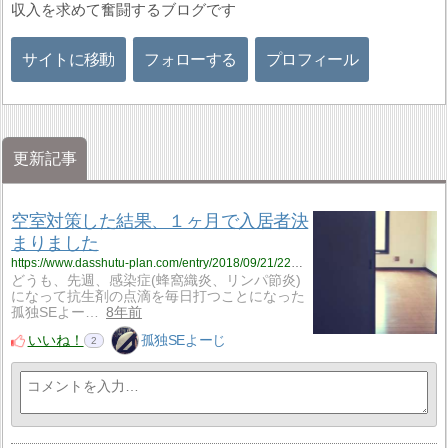
収入を求めて奮闘するブログです
サイトに移動
フォローする
プロフィール
更新記事
空室対策した結果、１ヶ月で入居者決
まりました
https://www.dasshutu-plan.com/entry/2018/09/21/222017
どうも、先週、感染症(蜂窩織炎、リンパ節炎)
になって抗生剤の点滴を毎日打つことになった
孤独SEよー…
8年前
いいね！
孤独SEよーじ
2