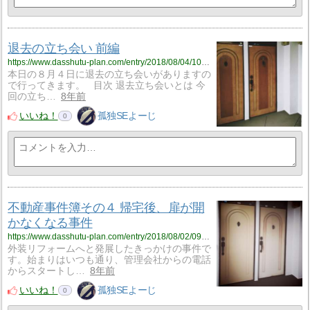
退去の立ち会い 前編
https://www.dasshutu-plan.com/entry/2018/08/04/101259
本日の８月４日に退去の立ち会いがありますの
で行ってきます。 目次 退去立ち会いとは 今
回の立ち…
8年前
いいね！
孤独SEよーじ
0
不動産事件簿その４ 帰宅後、扉が開
かなくなる事件
https://www.dasshutu-plan.com/entry/2018/08/02/092254
外装リフォームへと発展したきっかけの事件で
す。始まりはいつも通り、管理会社からの電話
からスタートし…
8年前
いいね！
孤独SEよーじ
0