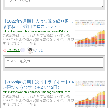
【2022年9月期】人は失敗を繰り返し
ますね～〇度目のロスカット～
https://kashiwanchi.com/asset-management/all-of-the-operational-report/sep-2022/
この記事は、かしわんちで実際に行っている
2022年9月期の運用実績報告になります。 真似
すれば同じよ…
4年前
いいね！
かっしー
0
【2022年8月期】次はトライオートFX
が飛びそうです（＋27,442円）
https://kashiwanchi.com/asset-management/all-of-the-operational-report/aug-2022/
この記事は、かしわんちで実際に行っている
2022年8月期の運用実績報告になります。 真似
すれば同じよ…
4年前