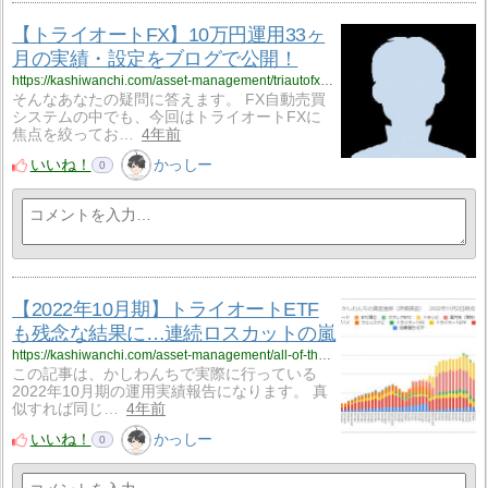
【トライオートFX】10万円運用33ヶ
月の実績・設定をブログで公開！
https://kashiwanchi.com/asset-management/triautofx/month-operation-report-2/
そんなあなたの疑問に答えます。 FX自動売買
システムの中でも、今回はトライオートFXに
焦点を絞ってお…
4年前
いいね！
かっしー
0
【2022年10月期】トライオートETF
も残念な結果に…連続ロスカットの嵐
https://kashiwanchi.com/asset-management/all-of-the-operational-report/oct-2022/
この記事は、かしわんちで実際に行っている
2022年10月期の運用実績報告になります。 真
似すれば同じ…
4年前
いいね！
かっしー
0