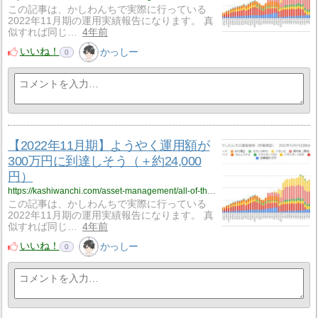
この記事は、かしわんちで実際に行っている
2022年11月期の運用実績報告になります。 真
似すれば同じ…
4年前
いいね！
かっしー
0
【2022年11月期】ようやく運用額が
300万円に到達しそう（＋約24,000
円）
https://kashiwanchi.com/asset-management/all-of-the-operational-report/%e3%80%902022%e5%b9%b411%e6%9c%88%e6%9c%9f%e3%80%91%e3%82%88%e3%81%86%e3%82%84%e3%81%8f%e9%81%8b%e7%94%a8%e9%a1%8d%e3%81%8c300%e4%b8%87%e5%86%86%e3%81%ab%e5%88%b0%e9%81%94%e3%81%97%e3%81%9d%e3%81%86/
この記事は、かしわんちで実際に行っている
2022年11月期の運用実績報告になります。 真
似すれば同じ…
4年前
いいね！
かっしー
0