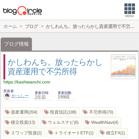
MENU
ホーム
ブログ
かしわんち。放ったらかし資産運用で不労所得
ブログ情報
かしわんち。放ったらかし
資産運用で不労所得
https://kashiwanchi.com
所有者
更新日時
更新回数
かっしー
3年前
199回
資産運用
投資信託
不労所得
204
108
70
積立投資
ウェルスナビ
WealthNavi
13
6
4
スワップ投資
トライオートETF
積立FX
2
1
1