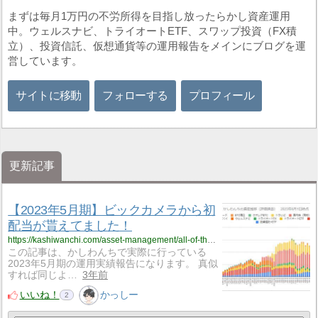
まずは毎月1万円の不労所得を目指し放ったらかし資産運用
中。ウェルスナビ、トライオートETF、スワップ投資（FX積
立）、投資信託、仮想通貨等の運用報告をメインにブログを運
営しています。
サイトに移動
フォローする
プロフィール
更新記事
【2023年5月期】ビックカメラから初
配当が貰えてました！
https://kashiwanchi.com/asset-management/all-of-the-operational-report/%e3%80%902023%e5%b9%b45%e6%9c%88%e6%9c%9f%e3%80%91%e3%83%93%e3%83%83%e3%82%af%e3%82%ab%e3%83%a1%e3%83%a9%e3%81%8b%e3%82%89%e5%88%9d%e9%85%8d%e5%bd%93%e3%81%8c%e8%b2%b0%e3%81%88%e3%81%a6%e3%81%be/
この記事は、かしわんちで実際に行っている
2023年5月期の運用実績報告になります。 真似
すれば同じよ…
3年前
いいね！
かっしー
2