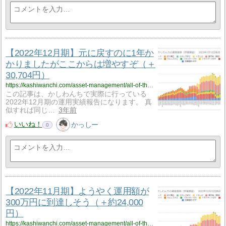
【2022年12月期】元に戻すのに1年か
かりましたがここからは増やすぞ（＋
30,704円）
https://kashiwanchi.com/asset-management/all-of-the-operational-report/dec-2022/
この記事は、かしわんちで実際に行っている
2022年12月期の運用実績報告になります。 真
似すれば同じ…
3年前
いいね！
かっしー
0
【2022年11月期】ようやく運用額が
300万円に到達しそう（＋約24,000
円）
https://kashiwanchi.com/asset-management/all-of-the-operational-report/nov-2022/