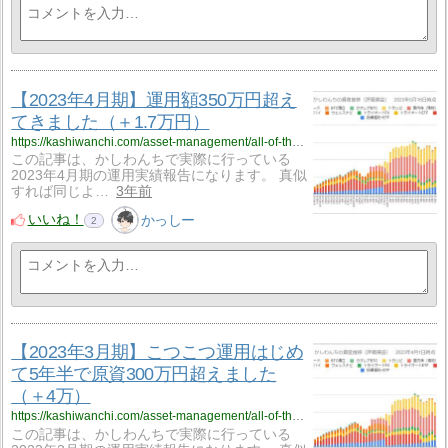
【2023年4月期】運用額350万円超え
てきました（＋1.7万円）
https://kashiwanchi.com/asset-management/all-of-the-operational-report/apr-2023/
この記事は、かしわんちで実際に行っている
2023年4月期の運用実績報告になります。 真似
すれば同じよ…
3年前
いいね！
かっしー
2
【2023年3月期】こつこつ運用はじめ
て5年半で原資300万円超えました
（＋4万）
https://kashiwanchi.com/asset-management/all-of-the-operational-report/mar-2023/
この記事は、かしわんちで実際に行っている