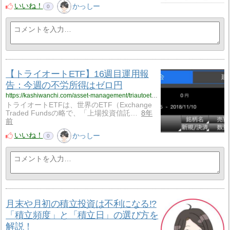
いいね！
かっしー
0
【トライオートETF】16週目運用報
告：今週の不労所得はゼロ円
https://kashiwanchi.com/asset-management/triautoetf/16-week-operational-report/
トライオートETFは、世界のETF（Exchange
Traded Fundsの略で、「上場投資信託…
8年
前
いいね！
かっしー
0
月末や月初の積立投資は不利になる!?
「積立頻度」と「積立日」の選び方を
解説！