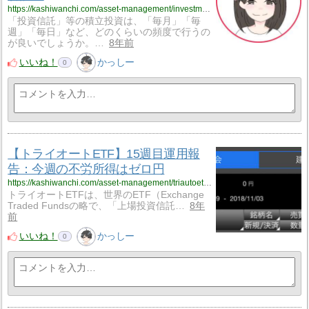
https://kashiwanchi.com/asset-management/investment-trusts/explain-how-to-choose/
「投資信託」等の積立投資は、「毎月」「毎
週」「毎日」など、どのくらいの頻度で行うの
が良いでしょうか。…
8年前
いいね！
かっしー
0
【トライオートETF】15週目運用報
告：今週の不労所得はゼロ円
https://kashiwanchi.com/asset-management/triautoetf/15-week-operational-report/
トライオートETFは、世界のETF（Exchange
Traded Fundsの略で、「上場投資信託…
8年
前
いいね！
かっしー
0