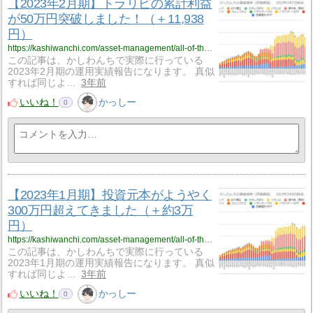
【2023年2月期】トラリピの累計利益
が50万円突破しました！（＋11,938
円）
https://kashiwanchi.com/asset-management/all-of-the-operational-report/feb-2023/
この記事は、かしわんちで実際に行っている
2023年2月期の運用実績報告になります。 真似
すれば同じよ…
3年前
いいね！
かっしー
0
【2023年1月期】投資元本がようやく
300万円超えてきました（＋約3万
円）
https://kashiwanchi.com/asset-management/all-of-the-operational-report/jan-2023/
この記事は、かしわんちで実際に行っている
2023年1月期の運用実績報告になります。 真似
すれば同じよ…
3年前
いいね！
かっしー
0