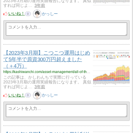
2023年3月期の運用実績報告になります。 真似
すれば同じよ…
3年前
いいね！
かっしー
0
【2023年3月期】こつこつ運用はじめ
て5年半で原資300万円超えました
（＋4万）
https://kashiwanchi.com/asset-management/all-of-the-operational-report/%e3%80%902023%e5%b9%b43%e6%9c%88%e6%9c%9f%e3%80%91%e3%81%93%e3%81%a4%e3%81%93%e3%81%a4%e9%81%8b%e7%94%a8%e3%81%af%e3%81%98%e3%82%81%e3%81%a65%e5%b9%b4%e5%8d%8a%e3%81%a7%e5%8e%9f%e8%b3%87300%e4%b8%87/
この記事は、かしわんちで実際に行っている
2023年3月期の運用実績報告になります。 真似
すれば同じよ…
3年前
いいね！
かっしー
0