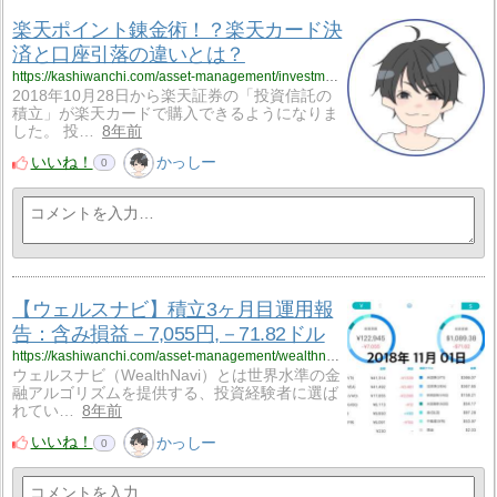
楽天ポイント錬金術！？楽天カード決
済と口座引落の違いとは？
https://kashiwanchi.com/asset-management/investment-trusts/rakuten/
2018年10月28日から楽天証券の「投資信託の
積立」が楽天カードで購入できるようになりま
した。 投…
8年前
いいね！
かっしー
0
【ウェルスナビ】積立3ヶ月目運用報
告：含み損益－7,055円,－71.82ドル
https://kashiwanchi.com/asset-management/wealthnavi/3-month-operation-report/
ウェルスナビ（WealthNavi）とは世界水準の金
融アルゴリズムを提供する、投資経験者に選ば
れてい…
8年前
いいね！
かっしー
0