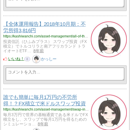
【全体運用報告】2018年10月期：不
労所得3,816円
https://kashiwanchi.com/asset-management/all-of-the-operational-report/oct-2018/
投資信託（ひふみプラス） スワップ投資（FX
積立）でトルコリラと南アフリカランド トラ
イオートETF…
8年前
いいね！
かっしー
0
誰でも簡単に毎月1万円の不労所
得！？FX積立で米ドルスワップ投資
https://kashiwanchi.com/asset-management/swap-investment/usd-simulation/
毎月3万円で世界の基軸通貨である米ドルでFX
積立をし、スワップで毎月1万円を得るための
シミュレーショ…
8年前